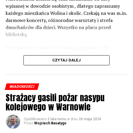
norm dopuszczalnego hałasu, no to nie możemy nic
wpisanej w dowodzie osobistym , dlatego zapraszamy
zrobić. Tam są odpowiednie normy – 61 i 56 decybeli –
każdego mieszkańca Wolina i okolic. Czekają na was m.in.
zaznacza.
darmowe koncerty, różnorodne warsztaty i strefa
dmuchańców dla dzieci. Wszystko na placu przed
Foto: Wojciech Basałygo
biblioteką.
Startujemy w czwartek 30 maja o godzinie 16.00
59519 odsłon
występami zespołów „Yellow” i „Specyficzni”.
CZYTAJ DALEJ
WIADOMOŚCI
Strażacy gasili pożar nasypu
kolejowego w Warnowie
Opublikowano
2 lata temu
w dniu
26 maja 2024
Przez
Wojciech Basałygo