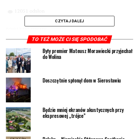
12051 odsłon
CZYTAJ DALEJ
POWIĄZANE TEMATY:
WOLIN
TO TEŻ MOŻE CI SIĘ SPODOBAĆ
NASTĘPNY
Wspólne świętowanie na wolińskich dożynkach. Zobacz
Były premier Mateusz Morawiecki przyjechał
zdjęcia!
do Wolina
NIE PRZEGAP
Lato kreatywnie – wyniki konkursu młodych talentów
Doszczętnie spłonął dom w Sierosławiu
Będzie mniej ekranów akustycznych przy
ekspresowej „trójce”