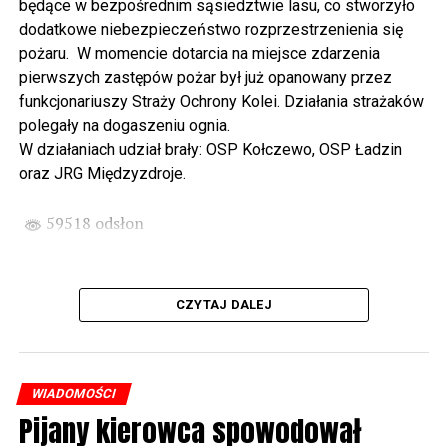
będące w bezpośrednim sąsiedztwie lasu, co stworzyło
spod biblioteki). O godzinie 19.00 w kolegiacie
dodatkowe niebezpieczeństwo rozprzestrzenienia się
wysłuchamy organowego koncertu w wykonaniu
pożaru. W momencie dotarcia na miejsce zdarzenia
państwa Witkowskich.
pierwszych zastępów pożar był już opanowany przez
funkcjonariuszy Straży Ochrony Kolei. Działania strażaków
Wyjątkowym wydarzeniem będzie koncert w wykonaniu
polegały na dogaszeniu ognia.
Kawuś Music Project, podczas którego wysłuchamy
W działaniach udział brały: OSP Kołczewo, OSP Ładzin
polskich przebojów w jazzowej aranżacji (godz. 20.00
oraz JRG Międzyzdroje.
przed biblioteką). Podczas koncertu zaplanowaliśmy dla
Państwa poczęstunek.
59518 odsłon
Projekt Polsko – Niemieckie Ottonowe Spotkanie
Młodych sfinansowany został z Funduszu Małych
Projektów Interreg VI A – Kultura i zrównoważona
CZYTAJ DALEJ
turystyka.
Partnerzy projektu: Gmina Wolin, Miasto Prenzlau
(Niemcy), Biblioteka Publiczna Gminy Wolin, Parafia
WIADOMOŚCI
Rzymskokatolicka w Wolinie
Pijany kierowca spowodował