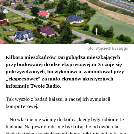
Foto: Wojciech Basałygo
Kilkoro mieszkańców Dargobądza mieszkających
przy budowanej drodze ekspresowej nr 3 czuje się
pokrzywdzonych, bo wykonawca zamontował przy
„ekspresówce” za mało ekranów akustycznych –
informuje Twoje Radio.
Tak wyszło z badań hałasu, a raczej ich symulacji
komputerowej.
– No właśnie nie wiemy do końca, kiedy były robione te
badania. Na pewno nikt nie był tutaj, bo od dwóch lat,
kiedy jesteśmy posiadaczami domu, nikt nie był, nikt nie