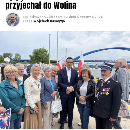
przyjechał do Wolina
Opublikowano
2 lata temu
w dniu
5 czerwca 2024
Przez
Wojciech Basałygo