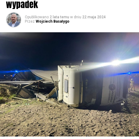
wypadek
59519 odsłon
Opublikowano
2 lata temu
w dniu
22 maja 2024
Przez
Wojciech Basałygo