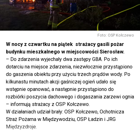
mówię, tutaj, na wyspie Wolin, na wyspie Uznam, Polska
się tutaj nie kończy, Polska się tutaj zaczyna.
Gdyby nie determinacja rządu Prawa i Sprawiedliwości,
to tunel pod Świną do dzisiaj byłby w sferze
Foto: OSP Kołczewo
projektowania i dyskusji. Ważny tutaj był wkład
W nocy z czwartku na piątek strażacy gasili pożar
samorządu, ale to rząd PiS podjął w tej sprawie
budynku mieszkalnego w miejscowości Sierosław.
najważniejsze decyzje. Powstał dzięki ogromnej
– Do zdarzenia wyjechały dwa zastępy GBA. Po ich
determinacji rządu najpierw Pani Premier Beaty Szydło,
dotarciu na miejsce zdarzenia, niezwłocznie przystąpiono
a następnie Pana Premiera Mateusza Morawieckiego.
do gaszenia obiektu przy użyciu trzech prądów wody. Po
Chciałbym podziękować Panu Premierowi za to jak
kilkunastu minutach akcji gaśniczej ogień udało się
osobiście pilnował powstania tej inwestycji. Cieszymy
wstępnie opanować, a następnie przystąpiono do
się, że turyści również korzystają z tunelu, cieszymy się,
rozbiórki poszycia dachowego i dogaszania zarzewi ognia
że wśród tych 4 milionów samochodów, które
– informują strażacy z OSP Kołczewo.
przejechały już otwartym tunelem w Świnoujściu,
W działaniach udział brały: OSP Kołczewo, Ochotnicza
przyjechało tutaj do nas tak wielu turystów z zagranicy
Straż Pożarna w Międzywodziu, OSP Ładzin i JRG
– powiedział Wiceprezes PiS Joachim Brudziński w
Międzyzdroje.
#Wolin.