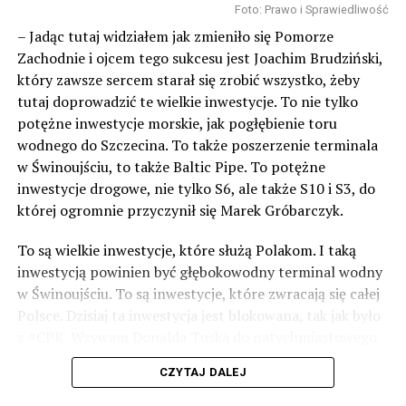
Foto: Prawo i Sprawiedliwość
– Jadąc tutaj widziałem jak zmieniło się Pomorze
Zachodnie i ojcem tego sukcesu jest Joachim Brudziński,
który zawsze sercem starał się zrobić wszystko, żeby
tutaj doprowadzić te wielkie inwestycje. To nie tylko
potężne inwestycje morskie, jak pogłębienie toru
wodnego do Szczecina. To także poszerzenie terminala
w Świnoujściu, to także Baltic Pipe. To potężne
inwestycje drogowe, nie tylko S6, ale także S10 i S3, do
której ogromnie przyczynił się Marek Gróbarczyk.
To są wielkie inwestycje, które służą Polakom. I taką
inwestycją powinien być głębokowodny terminal wodny
w Świnoujściu. To są inwestycje, które zwracają się całej
Polsce. Dzisiaj ta inwestycja jest blokowana, tak jak było
z #CPK. Wzywam Donalda Tuska do natychmiastowego
odblokowania CPK.
CZYTAJ DALEJ
Warto 9 czerwca postawić na tych, którzy wiedzą jak