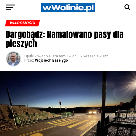
WIADOMOŚCI
Dargobądz: Namalowano pasy dla
pieszych
Opublikowano
4 lata temu
w dniu
2 września 2022
Przez
Wojciech Basałygo