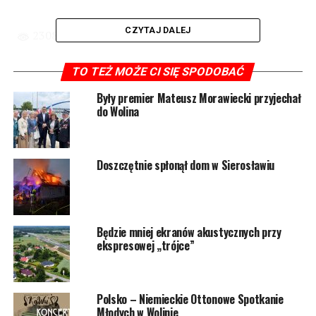
CZYTAJ DALEJ
23082 odsłon
TO TEŻ MOŻE CI SIĘ SPODOBAĆ
POWIĄZANE TEMATY:
WOLIN
Były premier Mateusz Morawiecki przyjechał
NASTĘPNY
do Wolina
Za rok przejedziemy tunelem z wyspy Wolin na Uznam
NIE PRZEGAP
Powstanie siłownia zewnętrzna oraz doposażony
Doszczętnie spłonął dom w Sierosławiu
zostanie plac zabaw
Będzie mniej ekranów akustycznych przy
ekspresowej „trójce”
Polsko – Niemieckie Ottonowe Spotkanie
Młodych w Wolinie