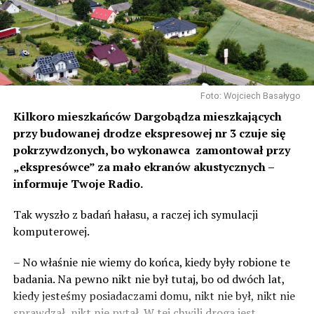
Foto: Wojciech Basałygo
Kilkoro mieszkańców Dargobądza mieszkających
przy budowanej drodze ekspresowej nr 3 czuje się
pokrzywdzonych, bo wykonawca zamontował przy
„ekspresówce” za mało ekranów akustycznych –
informuje Twoje Radio.
Tak wyszło z badań hałasu, a raczej ich symulacji
komputerowej.
– No właśnie nie wiemy do końca, kiedy były robione te
badania. Na pewno nikt nie był tutaj, bo od dwóch lat,
kiedy jesteśmy posiadaczami domu, nikt nie był, nikt nie
sprawdzał, nikt nie pytał. W tej chwili droga jest