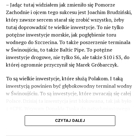
– Jadąc tutaj widziałem jak zmieniło się Pomorze
Zachodnie i ojcem tego sukcesu jest Joachim Brudziński,
który zawsze sercem starał się zrobić wszystko, żeby
tutaj doprowadzić te wielkie inwestycje. To nie tylko
potężne inwestycje morskie, jak pogłębienie toru
wodnego do Szczecina. To także poszerzenie terminala
w Świnoujściu, to także Baltic Pipe. To potężne
inwestycje drogowe, nie tylko S6, ale także S10 i S3, do
której ogromnie przyczynił się Marek Gróbarczyk.
To są wielkie inwestycje, które służą Polakom. I taką
inwestycją powinien być głębokowodny terminal wodny
w Świnoujściu. To są inwestycje, które zwracają się całej
Polsce. Dzisiaj ta inwestycja jest blokowana, tak jak było
z #CPK. Wzywam Donalda Tuska do natychmiastowego
odblokowania CPK.
CZYTAJ DALEJ
Warto 9 czerwca postawić na tych, którzy wiedzą jak
wykorzystać wspaniały potencjał Zachodniego Pomorza,