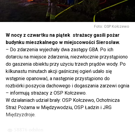
się tutaj nie kończy, Polska się tutaj zaczyna.
Gdyby nie determinacja rządu Prawa i Sprawiedliwości,
to tunel pod Świną do dzisiaj byłby w sferze
Foto: OSP Kołczewo
projektowania i dyskusji. Ważny tutaj był wkład
W nocy z czwartku na piątek strażacy gasili pożar
samorządu, ale to rząd PiS podjął w tej sprawie
budynku mieszkalnego w miejscowości Sierosław.
najważniejsze decyzje. Powstał dzięki ogromnej
– Do zdarzenia wyjechały dwa zastępy GBA. Po ich
determinacji rządu najpierw Pani Premier Beaty Szydło,
dotarciu na miejsce zdarzenia, niezwłocznie przystąpiono
a następnie Pana Premiera Mateusza Morawieckiego.
do gaszenia obiektu przy użyciu trzech prądów wody. Po
Chciałbym podziękować Panu Premierowi za to jak
kilkunastu minutach akcji gaśniczej ogień udało się
osobiście pilnował powstania tej inwestycji. Cieszymy
wstępnie opanować, a następnie przystąpiono do
się, że turyści również korzystają z tunelu, cieszymy się,
rozbiórki poszycia dachowego i dogaszania zarzewi ognia
że wśród tych 4 milionów samochodów, które
– informują strażacy z OSP Kołczewo.
przejechały już otwartym tunelem w Świnoujściu,
W działaniach udział brały: OSP Kołczewo, Ochotnicza
przyjechało tutaj do nas tak wielu turystów z zagranicy
Straż Pożarna w Międzywodziu, OSP Ładzin i JRG
– powiedział Wiceprezes PiS Joachim Brudziński w
Międzyzdroje.
#Wolin.
58876 odsłon
– Za czasów rządu Prawa i Sprawiedliwości