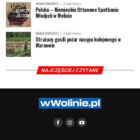
WIADOMOŚCI
2 lata temu
Polsko – Niemieckie Ottonowe Spotkanie
Młodych w Wolinie
WIADOMOŚCI
2 lata temu
Strażacy gasili pożar nasypu kolejowego w
Warnowie
NAJCZĘŚCIEJ CZYTANE