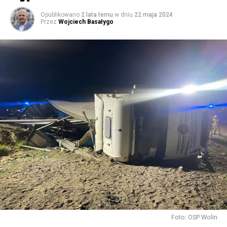
59484 odsłon
Opublikowano
2 lata temu
w dniu
22 maja 2024
Przez
Wojciech Basałygo
Foto: OSP Wolin