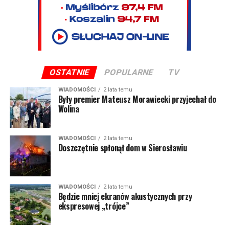
OSTATNIE
POPULARNE
TV
WIADOMOŚCI
2 lata temu
Były premier Mateusz Morawiecki przyjechał do
Wolina
WIADOMOŚCI
2 lata temu
Doszczętnie spłonął dom w Sierosławiu
WIADOMOŚCI
2 lata temu
Będzie mniej ekranów akustycznych przy
ekspresowej „trójce”