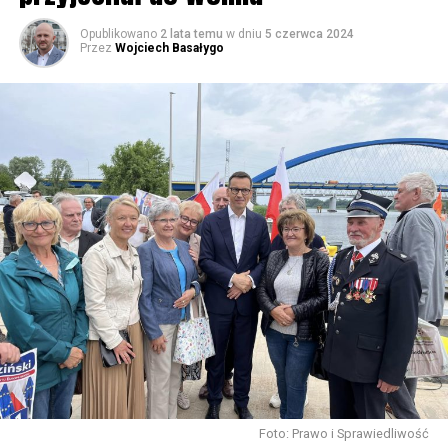
Opublikowano
2 lata temu
w dniu
5 czerwca 2024
Przez
Wojciech Basałygo
Foto: Prawo i Sprawiedliwość