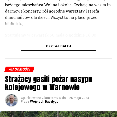
zrobić. Tam są odpowiednie normy – 61 i 56 decybeli –
każdego mieszkańca Wolina i okolic. Czekają na was m.in.
zaznacza.
darmowe koncerty, różnorodne warsztaty i strefa
dmuchańców dla dzieci. Wszystko na placu przed
Foto: Wojciech Basałygo
biblioteką.
Startujemy w czwartek 30 maja o godzinie 16.00
59484 odsłon
występami zespołów „Yellow” i „Specyficzni”.
CZYTAJ DALEJ
WIADOMOŚCI
Strażacy gasili pożar nasypu
kolejowego w Warnowie
Opublikowano
2 lata temu
w dniu
26 maja 2024
Przez
Wojciech Basałygo