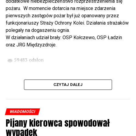
dodatkowe niebezpieczeństwo rozprzestrzenienia się
wysłuchamy organowego koncertu w wykonaniu
pożaru. W momencie dotarcia na miejsce zdarzenia
państwa Witkowskich.
pierwszych zastępów pożar był już opanowany przez
funkcjonariuszy Straży Ochrony Kolei. Działania strażaków
Wyjątkowym wydarzeniem będzie koncert w wykonaniu
polegały na dogaszeniu ognia.
Kawuś Music Project, podczas którego wysłuchamy
W działaniach udział brały: OSP Kołczewo, OSP Ładzin
polskich przebojów w jazzowej aranżacji (godz. 20.00
oraz JRG Międzyzdroje.
przed biblioteką). Podczas koncertu zaplanowaliśmy dla
Państwa poczęstunek.
59483 odsłon
Projekt Polsko – Niemieckie Ottonowe Spotkanie
Młodych sfinansowany został z Funduszu Małych
Projektów Interreg VI A – Kultura i zrównoważona
CZYTAJ DALEJ
turystyka.
Partnerzy projektu: Gmina Wolin, Miasto Prenzlau
(Niemcy), Biblioteka Publiczna Gminy Wolin, Parafia
WIADOMOŚCI
Rzymskokatolicka w Wolinie
Pijany kierowca spowodował
wypadek