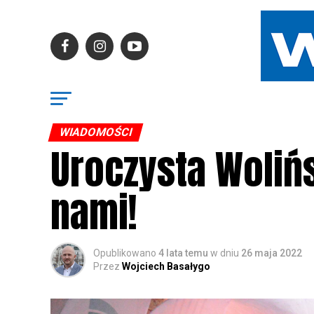
WIADOMOŚCI
Uroczysta Wolińs
nami!
Opublikowano
4 lata temu
w dniu
26 maja 2022
Przez
Wojciech Basałygo