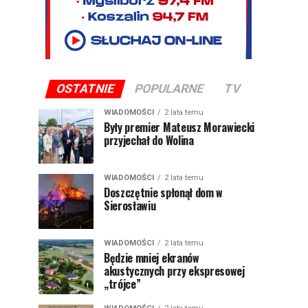
OSTATNIE
POPULARNE
TV
WIADOMOŚCI
2 lata temu
Były premier Mateusz Morawiecki
przyjechał do Wolina
WIADOMOŚCI
2 lata temu
Doszczętnie spłonął dom w
Sierosławiu
WIADOMOŚCI
2 lata temu
Będzie mniej ekranów
akustycznych przy ekspresowej
„trójce”