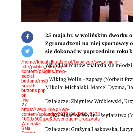
25 maja br. w wolińskim dworku o
Zgromadzeni na niej sportowcy ot
się dokonać w poprzednim roku 
/home/klient.dhosting.pl/basalygo/wwolinie.pl-
Wśród laureatów znalazła się młodzi
ii3e/public_html/wp-
content/plugins/mvp-
social-
– Wiking Wolin – zapasy (Norbert Pr
buttons/mvp-
social-
Mikołaj Michalski, Marcel Dyzma, Ba
buttons.php
on
line
Działacze: Zbigniew Wróblewski, Krz
27
https://wwolinie.pl/wp-
content/uploads/2022/06/DSC_8231-
– UKS Albatros Wolin – żeglarstwo (M
1000x600.jpg&description=Uroczysta
Wolińska
Gala
Działacze: Grażyna Laskowska, Luc