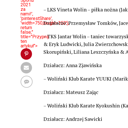
Sportu
2021
– LKS Vineta Wolin – piłka nożna (J
za
nami!',
'pinterestShare',
Działacze: Przemysław Tomków, Jac
'width=750,height=350');
return
false;"
– TKS Jantar Wolin – taniec towarzys
title="Przypnij
ten
& Eryk Ludwicki, Julia Zwierzchowsk
artykuł">
Skorupiński, Liliana Leszczyńska &
Działacz: Anna Zjawińska
– Woliński Klub Karate YUUKI (Marik
Działacz: Mateusz Zając
– Woliński Klub Karate Kyokushin (K
Działacz: Andrzej Sawicki