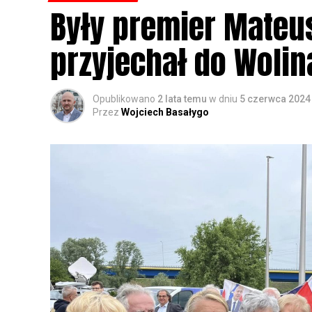
Były premier Mateu
przyjechał do Wolin
Opublikowano
2 lata temu
w dniu
5 czerwca 2024
Przez
Wojciech Basałygo