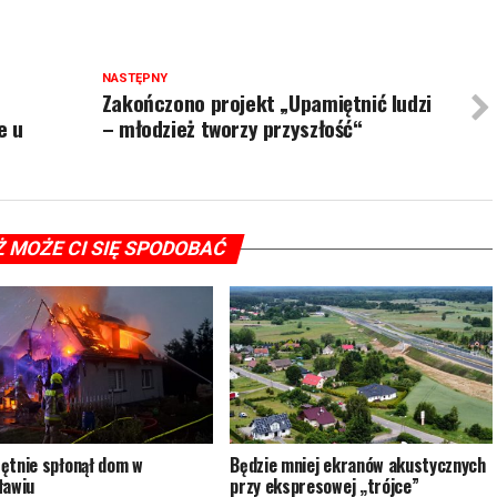
NASTĘPNY
Zakończono projekt „Upamiętnić ludzi
e u
– młodzież tworzy przyszłość“
Ż MOŻE CI SIĘ SPODOBAĆ
ętnie spłonął dom w
Będzie mniej ekranów akustycznych
ławiu
przy ekspresowej „trójce”