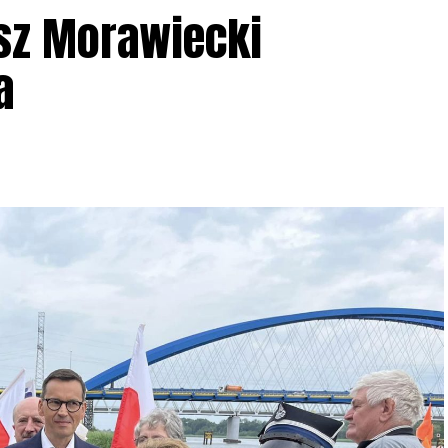
sz Morawiecki
a