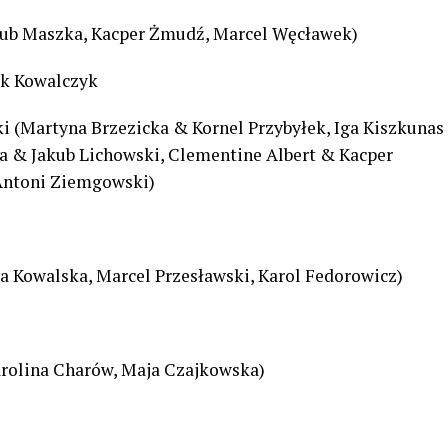
akub Maszka, Kacper Żmudź, Marcel Węcławek)
ek Kowalczyk
ki (Martyna Brzezicka & Kornel Przybyłek, Iga Kiszkunas
a & Jakub Lichowski, Clementine Albert & Kacper
 Antoni Ziemgowski)
a Kowalska, Marcel Przesławski, Karol Fedorowicz)
arolina Charów, Maja Czajkowska)