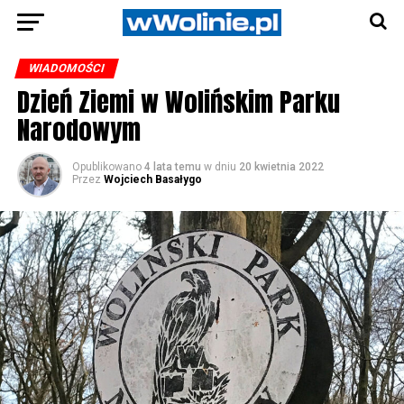
WIADOMOŚCI
Dzień Ziemi w Wolińskim Parku
Narodowym
Opublikowano
4 lata temu
w dniu
20 kwietnia 2022
Przez
Wojciech Basałygo