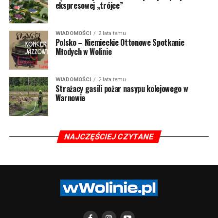
ekspresowej „trójce”
WIADOMOŚCI
2 lata temu
Polsko – Niemieckie Ottonowe Spotkanie
Młodych w Wolinie
WIADOMOŚCI
2 lata temu
Strażacy gasili pożar nasypu kolejowego w
Warnowie
NAJCZĘŚCIEJ CZYTANE