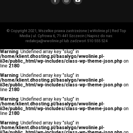
© Copyright 2021, Wszelkie prawa zastrzeżone | wWolinie.pl | Red Top
Media | ul. Cyfrowa 6, 71-441 Szczecin | Napisz do nas:
redakcja@wwolinie.pl lub zadzwoń 510 555 524
Warning
: Undefined array key "slug" in
/home/klient.dhosting.pl/basalygo/wwolinie.pl-
ii3e/public_html/wp-includes/class-wp-theme-json.php
on
line
2180
Warning
: Undefined array key "slug" in
/home/klient.dhosting.pl/basalygo/wwolinie.pl-
ii3e/public_html/wp-includes/class-wp-theme-json.php
on
line
2180
Warning
: Undefined array key "slug" in
/home/klient.dhosting.pl/basalygo/wwolinie.pl-
ii3e/public_html/wp-includes/class-wp-theme-json.php
on
line
2180
Warning
: Undefined array key "slug" in
/home/klient.dhosting.pl/basalygo/wwolinie.pl-
ii3e/public_html/wp-includes/class-wp-theme-json.php
on