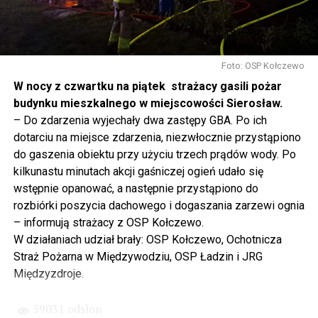
mówię, tutaj, na wyspie Wolin, na wyspie Uznam, Polska
się tutaj nie kończy, Polska się tutaj zaczyna.
Gdyby nie determinacja rządu Prawa i Sprawiedliwości,
to tunel pod Świną do dzisiaj byłby w sferze
Foto: OSP Kołczewo
projektowania i dyskusji. Ważny tutaj był wkład
W nocy z czwartku na piątek strażacy gasili pożar
samorządu, ale to rząd PiS podjął w tej sprawie
budynku mieszkalnego w miejscowości Sierosław.
najważniejsze decyzje. Powstał dzięki ogromnej
– Do zdarzenia wyjechały dwa zastępy GBA. Po ich
determinacji rządu najpierw Pani Premier Beaty Szydło,
dotarciu na miejsce zdarzenia, niezwłocznie przystąpiono
a następnie Pana Premiera Mateusza Morawieckiego.
do gaszenia obiektu przy użyciu trzech prądów wody. Po
Chciałbym podziękować Panu Premierowi za to jak
kilkunastu minutach akcji gaśniczej ogień udało się
osobiście pilnował powstania tej inwestycji. Cieszymy
wstępnie opanować, a następnie przystąpiono do
się, że turyści również korzystają z tunelu, cieszymy się,
rozbiórki poszycia dachowego i dogaszania zarzewi ognia
że wśród tych 4 milionów samochodów, które
– informują strażacy z OSP Kołczewo.
przejechały już otwartym tunelem w Świnoujściu,
W działaniach udział brały: OSP Kołczewo, Ochotnicza
przyjechało tutaj do nas tak wielu turystów z zagranicy
Straż Pożarna w Międzywodziu, OSP Ładzin i JRG
– powiedział Wiceprezes PiS Joachim Brudziński w
Międzyzdroje.
#Wolin.
59031 odsłon