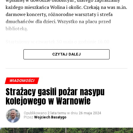
wpisanej w dowodzie osobistym , dlatego zapraszamy
zrobić. Tam są odpowiednie normy – 61 i 56 decybeli –
każdego mieszkańca Wolina i okolic. Czekają na was m.in.
zaznacza.
darmowe koncerty, różnorodne warsztaty i strefa
dmuchańców dla dzieci. Wszystko na placu przed
Foto: Wojciech Basałygo
biblioteką.
Startujemy w czwartek 30 maja o godzinie 16.00
59639 odsłon
występami zespołów „Yellow” i „Specyficzni”.
CZYTAJ DALEJ
WIADOMOŚCI
Strażacy gasili pożar nasypu
kolejowego w Warnowie
Opublikowano
2 lata temu
w dniu
26 maja 2024
Przez
Wojciech Basałygo