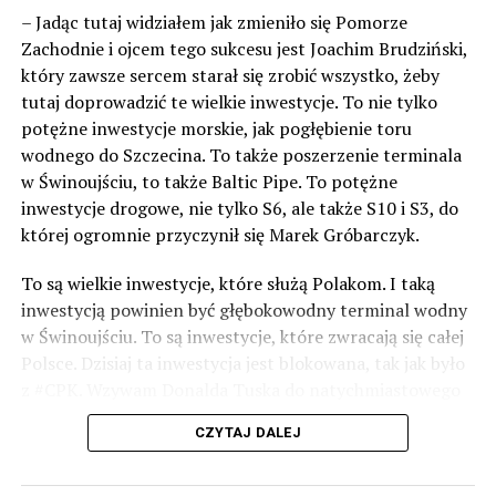
– Jadąc tutaj widziałem jak zmieniło się Pomorze
Zachodnie i ojcem tego sukcesu jest Joachim Brudziński,
który zawsze sercem starał się zrobić wszystko, żeby
tutaj doprowadzić te wielkie inwestycje. To nie tylko
potężne inwestycje morskie, jak pogłębienie toru
wodnego do Szczecina. To także poszerzenie terminala
w Świnoujściu, to także Baltic Pipe. To potężne
inwestycje drogowe, nie tylko S6, ale także S10 i S3, do
której ogromnie przyczynił się Marek Gróbarczyk.
To są wielkie inwestycje, które służą Polakom. I taką
inwestycją powinien być głębokowodny terminal wodny
w Świnoujściu. To są inwestycje, które zwracają się całej
Polsce. Dzisiaj ta inwestycja jest blokowana, tak jak było
z #CPK. Wzywam Donalda Tuska do natychmiastowego
odblokowania CPK.
CZYTAJ DALEJ
Warto 9 czerwca postawić na tych, którzy wiedzą jak
wykorzystać wspaniały potencjał Zachodniego Pomorza,