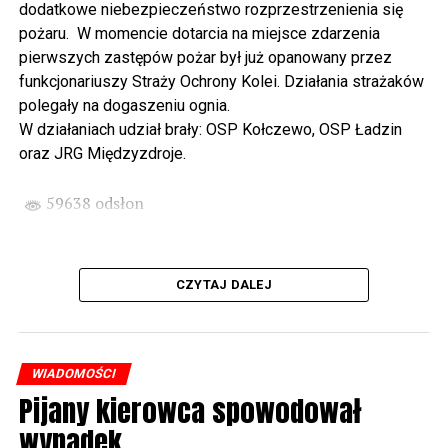
dodatkowe niebezpieczeństwo rozprzestrzenienia się
wysłuchamy organowego koncertu w wykonaniu
pożaru. W momencie dotarcia na miejsce zdarzenia
państwa Witkowskich.
pierwszych zastępów pożar był już opanowany przez
funkcjonariuszy Straży Ochrony Kolei. Działania strażaków
Wyjątkowym wydarzeniem będzie koncert w wykonaniu
polegały na dogaszeniu ognia.
Kawuś Music Project, podczas którego wysłuchamy
W działaniach udział brały: OSP Kołczewo, OSP Ładzin
polskich przebojów w jazzowej aranżacji (godz. 20.00
oraz JRG Międzyzdroje.
przed biblioteką). Podczas koncertu zaplanowaliśmy dla
Państwa poczęstunek.
59638 odsłon
Projekt Polsko – Niemieckie Ottonowe Spotkanie
Młodych sfinansowany został z Funduszu Małych
Projektów Interreg VI A – Kultura i zrównoważona
CZYTAJ DALEJ
turystyka.
Partnerzy projektu: Gmina Wolin, Miasto Prenzlau
(Niemcy), Biblioteka Publiczna Gminy Wolin, Parafia
WIADOMOŚCI
Rzymskokatolicka w Wolinie
Pijany kierowca spowodował
wypadek