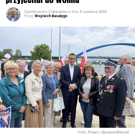
Opublikowano
2 lata temu
w dniu
5 czerwca 2024
Przez
Wojciech Basałygo
Foto: Prawo i Sprawiedliwość