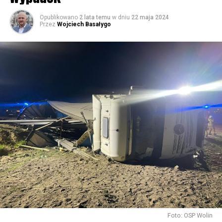
59639 odsłon
Opublikowano
2 lata temu
w dniu
22 maja 2024
Przez
Wojciech Basałygo
Foto: OSP Wolin