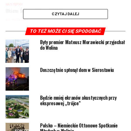
NASTĘPNY
Okiem Światowida w Wolinie
CZYTAJ DALEJ
NIE PRZEGAP
Pożar komina. Potrzebna była drabina mechaniczna
TO TEŻ MOŻE CI SIĘ SPODOBAĆ
Były premier Mateusz Morawiecki przyjechał
do Wolina
Doszczętnie spłonął dom w Sierosławiu
Będzie mniej ekranów akustycznych przy
ekspresowej „trójce”
Polsko – Niemieckie Ottonowe Spotkanie