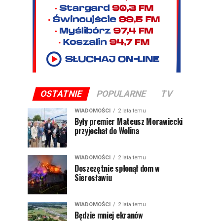
OSTATNIE
POPULARNE
TV
WIADOMOŚCI
2 lata temu
Były premier Mateusz Morawiecki
przyjechał do Wolina
WIADOMOŚCI
2 lata temu
Doszczętnie spłonął dom w
Sierosławiu
WIADOMOŚCI
2 lata temu
Będzie mniej ekranów