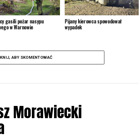
cy gasili pożar nasypu
Pijany kierowca spowodował
wego w Warnowie
wypadek
IKNIJ, ABY SKOMENTOWAĆ
sz Morawiecki
a