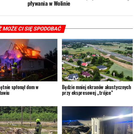
pływania w Wolinie
Ż MOŻE CI SIĘ SPODOBAĆ
ętnie spłonął dom w
Będzie mniej ekranów akustycznych
ławiu
przy ekspresowej „trójce”