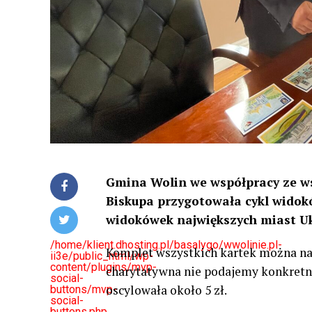
Gmina Wolin we współpracy ze wsz
Biskupa przygotowała cykl widokó
widokówek największych miast Uk
/home/klient.dhosting.pl/basalygo/wwolinie.pl-
Komplet wszystkich kartek można nabyć
ii3e/public_html/wp-
content/plugins/mvp-
charytatywna nie podajemy konkretne
social-
oscylowała około 5 zł.
buttons/mvp-
social-
buttons.php