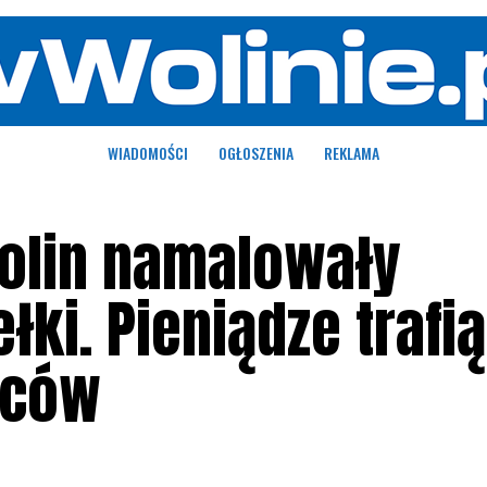
WIADOMOŚCI
OGŁOSZENIA
REKLAMA
Wolin namalowały
ki. Pieniądze trafią
źców