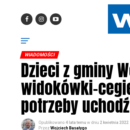
WIADOMOŚCI
Dzieci z gminy 
widokówki-cegieł
potrzeby uchod
Opublikowano
4 lata temu
w dniu
2 kwietnia 2022
Przez
Wojciech Basałygo