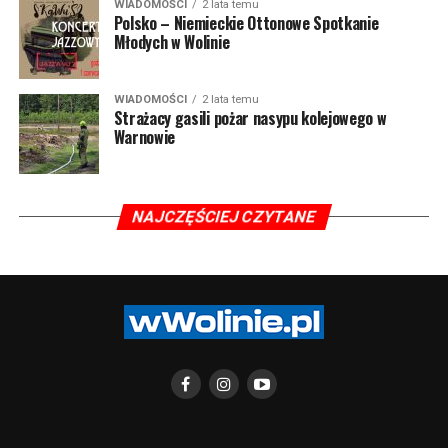
WIADOMOŚCI
2 lata temu
Polsko – Niemieckie Ottonowe Spotkanie
Młodych w Wolinie
WIADOMOŚCI
2 lata temu
Strażacy gasili pożar nasypu kolejowego w
Warnowie
NAJCZĘŚCIEJ CZYTANE