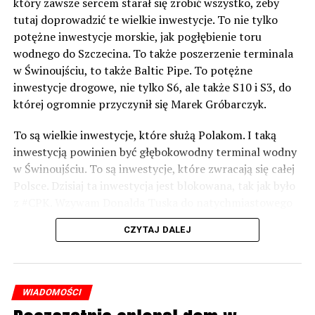
który zawsze sercem starał się zrobić wszystko, żeby
tutaj doprowadzić te wielkie inwestycje. To nie tylko
potężne inwestycje morskie, jak pogłębienie toru
wodnego do Szczecina. To także poszerzenie terminala
w Świnoujściu, to także Baltic Pipe. To potężne
inwestycje drogowe, nie tylko S6, ale także S10 i S3, do
której ogromnie przyczynił się Marek Gróbarczyk.
To są wielkie inwestycje, które służą Polakom. I taką
inwestycją powinien być głębokowodny terminal wodny
w Świnoujściu. To są inwestycje, które zwracają się całej
Polsce. Dzisiaj ta inwestycja jest blokowana, tak jak było
z #CPK. Wzywam Donalda Tuska do natychmiastowego
odblokowania CPK.
CZYTAJ DALEJ
Warto 9 czerwca postawić na tych, którzy wiedzą jak
wykorzystać wspaniały potencjał Zachodniego Pomorza,
o którym śp. Lech Kaczyński powiedział, że jest naszą
WIADOMOŚCI
racją stanu. Warto zagłosować na kandydatów PiS 9