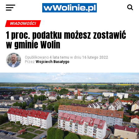
WIADOMOŚCI
1 proc. podatku możesz zostawić
w gminie Wolin
Opublikowano
4 lata temu
w dniu
16 lutego 2022
Przez
Wojciech Basałygo