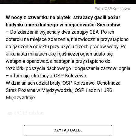
Gdyby nie determinacja rządu Prawa i Sprawiedliwości,
to tunel pod Świną do dzisiaj byłby w sferze
Foto: OSP Kołczewo
projektowania i dyskusji. Ważny tutaj był wkład
W nocy z czwartku na piątek strażacy gasili pożar
samorządu, ale to rząd PiS podjął w tej sprawie
budynku mieszkalnego w miejscowości Sierosław.
najważniejsze decyzje. Powstał dzięki ogromnej
– Do zdarzenia wyjechały dwa zastępy GBA. Po ich
determinacji rządu najpierw Pani Premier Beaty Szydło,
dotarciu na miejsce zdarzenia, niezwłocznie przystąpiono
a następnie Pana Premiera Mateusza Morawieckiego.
do gaszenia obiektu przy użyciu trzech prądów wody. Po
Chciałbym podziękować Panu Premierowi za to jak
kilkunastu minutach akcji gaśniczej ogień udało się
osobiście pilnował powstania tej inwestycji. Cieszymy
wstępnie opanować, a następnie przystąpiono do
się, że turyści również korzystają z tunelu, cieszymy się,
rozbiórki poszycia dachowego i dogaszania zarzewi ognia
że wśród tych 4 milionów samochodów, które
– informują strażacy z OSP Kołczewo.
przejechały już otwartym tunelem w Świnoujściu,
W działaniach udział brały: OSP Kołczewo, Ochotnicza
przyjechało tutaj do nas tak wielu turystów z zagranicy
Straż Pożarna w Międzywodziu, OSP Ładzin i JRG
– powiedział Wiceprezes PiS Joachim Brudziński w
Międzyzdroje.
#Wolin.
59115 odsłon
– Za czasów rządu Prawa i Sprawiedliwości
zainwestowano ogromne pieniądze w modernizację
CZYTAJ DALEJ
poszczególnych portów, w tym w Szczecinie, w