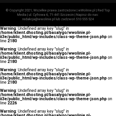
© Copyright 2021, Wszelkie prawa zastrzeżone | wWolinie.pl | Red Top
Media | ul. Cyfrowa 6, 71-441 Szczecin | Napisz do nas:
redakcja@wwolinie.pl lub zadzwoń 510 555 524
Warning
: Undefined array key "slug" in
/home/klient.dhosting.pl/basalygo/wwolinie.pl-
ii3e/public_html/wp-includes/class-wp-theme-json.php
on
line
2180
Warning
: Undefined array key "slug" in
/home/klient.dhosting.pl/basalygo/wwolinie.pl-
ii3e/public_html/wp-includes/class-wp-theme-json.php
on
line
2180
Warning
: Undefined array key "slug" in
/home/klient.dhosting.pl/basalygo/wwolinie.pl-
ii3e/public_html/wp-includes/class-wp-theme-json.php
on
line
2180
Warning
: Undefined array key "slug" in
/home/klient.dhosting.pl/basalygo/wwolinie.pl-
ii3e/public_html/wp-includes/class-wp-theme-json.php
on
line
2226
Warning
: Undefined array key "slug" in
/home/klient.dhosting.pl/basalygo/wwolinie.pl-