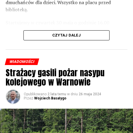
dmuchańców dla dzieci. Wszystko na placu przed
Foto: Wojciech Basałygo
biblioteką.
Startujemy w czwartek 30 maja o godzinie 16.00
59723 odsłon
występami zespołów „Yellow” i „Specyficzni”.
CZYTAJ DALEJ
WIADOMOŚCI
Strażacy gasili pożar nasypu
kolejowego w Warnowie
Opublikowano
2 lata temu
w dniu
26 maja 2024
Przez
Wojciech Basałygo