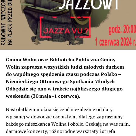
rozumiemy, że natężenie dźwięku wystarczyło do ich
instalacji, to na tym odcinku generują dokładnie ten sam
poziom dźwięku co tam. Sprawdzałyśmy, że odległość
naszych nieruchomości od drogi jest taka sama, a nawet
w stosunku do niektórych mniejsza niż tych, które są na
początku miejscowości chronione ekranami – mówi
Jolanta Podhajska.
Przedstawiciel GDDKiA mówi, że po roku od oddania
Gmina Wolin oraz Biblioteka Publiczna Gminy
inwestycji będzie przeprowadzona ponowna analiza
Wolin zaprasza wszystkich ludzi młodych duchem
hałasu, jeśli decybeli będzie więcej niż sądzono –
do wspólnego spędzenia czasu podczas Polsko –
wówczas ekrany zostaną zamontowane.
Niemieckiego Ottonowego Spotkania Młodych
Odbędzie się ono w trakcie najbliższego długiego
– Jeżeli wyjdzie na to, że są przekroczone normy, to
weekendu (30 maja -1 czerwca).
wówczas będą podjęte działania w celu realizacji takich
zabezpieczeń. Dopóki nie będzie tych przekroczonych
Nastolatkiem można się czuć niezależnie od daty
norm dopuszczalnego hałasu, no to nie możemy nic
wpisanej w dowodzie osobistym , dlatego zapraszamy
zrobić. Tam są odpowiednie normy – 61 i 56 decybeli –
każdego mieszkańca Wolina i okolic. Czekają na was m.in.
zaznacza.
darmowe koncerty, różnorodne warsztaty i strefa