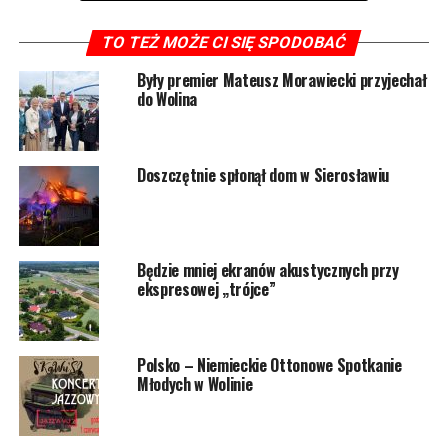
Cel: Przedszkole w Wolinie 7571
TO TEŻ MOŻE CI SIĘ SPODOBAĆ
2. Publiczna Szkoła Podstawowa im. Bolesława
Były premier Mateusz Morawiecki przyjechał
do Wolina
Krzywoustego w Wolinie
KRS: 0000270261
Doszczętnie spłonął dom w Sierosławiu
Cel: PSP Wolin 9821
3. Polskie Stowarzyszenie na rzecz Osób z
Niepełnosprawnością Intelektualną KOŁO w Wolinie
Będzie mniej ekranów akustycznych przy
ekspresowej „trójce”
KRS 0000293200
4. Ochotnicza Straż Pożarna w Wolinie
Polsko – Niemieckie Ottonowe Spotkanie
Młodych w Wolinie
KRS: 0000222037
5. Ochotnicza Straż Pożarna w Kołczewie