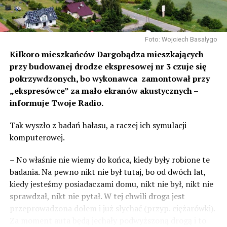
Foto: Wojciech Basałygo
Kilkoro mieszkańców Dargobądza mieszkających
przy budowanej drodze ekspresowej nr 3 czuje się
pokrzywdzonych, bo wykonawca zamontował przy
„ekspresówce” za mało ekranów akustycznych –
informuje Twoje Radio.
Tak wyszło z badań hałasu, a raczej ich symulacji
komputerowej.
– No właśnie nie wiemy do końca, kiedy były robione te
badania. Na pewno nikt nie był tutaj, bo od dwóch lat,
kiedy jesteśmy posiadaczami domu, nikt nie był, nikt nie
sprawdzał, nikt nie pytał. W tej chwili droga jest
przeprowadzona dołem i już słychać (przyp. ciężarówki).
Za moment auta będą jechały podwyższoną drogą i to