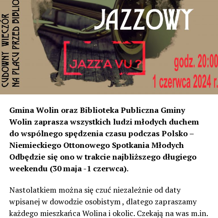
miejscowości od strony Świnoujścia, czyli tam
rozumiemy, że natężenie dźwięku wystarczyło do ich
instalacji, to na tym odcinku generują dokładnie ten sam
poziom dźwięku co tam. Sprawdzałyśmy, że odległość
naszych nieruchomości od drogi jest taka sama, a nawet
w stosunku do niektórych mniejsza niż tych, które są na
początku miejscowości chronione ekranami – mówi
Jolanta Podhajska.
Przedstawiciel GDDKiA mówi, że po roku od oddania
Gmina Wolin oraz Biblioteka Publiczna Gminy
inwestycji będzie przeprowadzona ponowna analiza
Wolin zaprasza wszystkich ludzi młodych duchem
hałasu, jeśli decybeli będzie więcej niż sądzono –
do wspólnego spędzenia czasu podczas Polsko –
wówczas ekrany zostaną zamontowane.
Niemieckiego Ottonowego Spotkania Młodych
Odbędzie się ono w trakcie najbliższego długiego
– Jeżeli wyjdzie na to, że są przekroczone normy, to
weekendu (30 maja -1 czerwca).
wówczas będą podjęte działania w celu realizacji takich
zabezpieczeń. Dopóki nie będzie tych przekroczonych
Nastolatkiem można się czuć niezależnie od daty
norm dopuszczalnego hałasu, no to nie możemy nic
wpisanej w dowodzie osobistym , dlatego zapraszamy
zrobić. Tam są odpowiednie normy – 61 i 56 decybeli –
każdego mieszkańca Wolina i okolic. Czekają na was m.in.