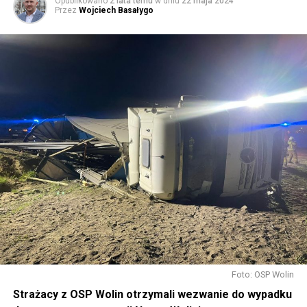
Opublikowano
2 lata temu
w dniu
22 maja 2024
Przez
Wojciech Basałygo
Foto: OSP Wolin
Strażacy z OSP Wolin otrzymali wezwanie do wypadku