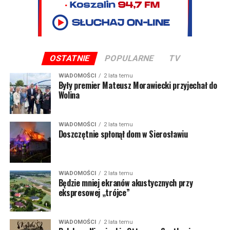
OSTATNIE
POPULARNE
TV
WIADOMOŚCI
2 lata temu
Były premier Mateusz Morawiecki przyjechał do
Wolina
WIADOMOŚCI
2 lata temu
Doszczętnie spłonął dom w Sierosławiu
WIADOMOŚCI
2 lata temu
Będzie mniej ekranów akustycznych przy
ekspresowej „trójce”
WIADOMOŚCI
2 lata temu