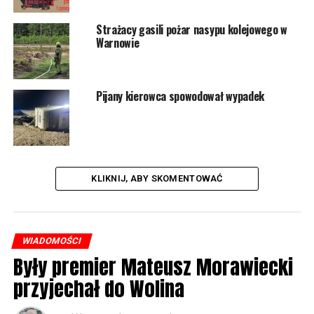
tętnicy szyjnej wewnętrznej prawej oraz tętnicy
przedniej mózgu (oponiak je oplata). Ponadto uciska
Strażacy gasili pożar nasypu kolejowego w
skrzyżowanie obu nerwów wzrokowych i leży w
Warnowie
sąsiedztwie przysadki.
Po wyjściu ze szpitala udałam się na konsultacje:
Pijany kierowca spowodował wypadek
okulistyczną i endokrynologiczną oraz przesłałam
dokumentację medyczną do prof. Ząbka z Centrum
Gamma Knife Kliniki Neurochirurgii w Warszawie. W
odpowiedzi otrzymałam wiadomość, że przypadek mojej
choroby nie kwalifikuje się do radioterapii za pomocą
KLIKNIJ, ABY SKOMENTOWAĆ
noża Gamma z uwagi na fakt, że guz uciska i
przemieszcza aparat wzrokowy. Znaczy to tyle, że
naświetlania spowodowałyby ślepotę.
WIADOMOŚCI
Były premier Mateusz Morawiecki
przyjechał do Wolina