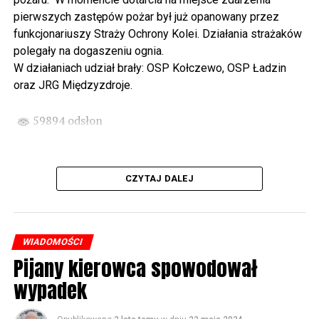
państwa Witkowskich.
pierwszych zastępów pożar był już opanowany przez
funkcjonariuszy Straży Ochrony Kolei. Działania strażaków
Wyjątkowym wydarzeniem będzie koncert w wykonaniu
polegały na dogaszeniu ognia.
Kawuś Music Project, podczas którego wysłuchamy
W działaniach udział brały: OSP Kołczewo, OSP Ładzin
polskich przebojów w jazzowej aranżacji (godz. 20.00
oraz JRG Międzyzdroje.
przed biblioteką). Podczas koncertu zaplanowaliśmy dla
Państwa poczęstunek.
59894 odsłon
Projekt Polsko – Niemieckie Ottonowe Spotkanie
Młodych sfinansowany został z Funduszu Małych
Projektów Interreg VI A – Kultura i zrównoważona
CZYTAJ DALEJ
turystyka.
Partnerzy projektu: Gmina Wolin, Miasto Prenzlau
(Niemcy), Biblioteka Publiczna Gminy Wolin, Parafia
WIADOMOŚCI
Rzymskokatolicka w Wolinie
Pijany kierowca spowodował
wypadek
59895 odsłon