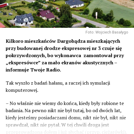
Foto: Wojciech Basałygo
Kilkoro mieszkańców Dargobądza mieszkających
przy budowanej drodze ekspresowej nr 3 czuje się
pokrzywdzonych, bo wykonawca zamontował przy
„ekspresówce” za mało ekranów akustycznych –
informuje Twoje Radio.
Tak wyszło z badań hałasu, a raczej ich symulacji
komputerowej.
– No właśnie nie wiemy do końca, kiedy były robione te
badania. Na pewno nikt nie był tutaj, bo od dwóch lat,
kiedy jesteśmy posiadaczami domu, nikt nie był, nikt nie
sprawdzał, nikt nie pytał. W tej chwili droga jest
przeprowadzona dołem i już słychać (przyp. ciężarówki).