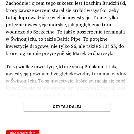
Zachodnie i ojcem tego sukcesu jest Joachim Brudziński,
Szczecinie i Mościskach koło Grodziska. Złożyłam też
który zawsze sercem starał się zrobić wszystko, żeby
wniosek do Ministra Zdrowia o sfinansowanie operacji,
tutaj doprowadzić te wielkie inwestycje. To nie tylko
ale niestety nie wyrażono na to zgody. Neurochirurdzy,
potężne inwestycje morskie, jak pogłębienie toru
którzy konsultowali mój przypadek są zgodni, że
wodnego do Szczecina. To także poszerzenie terminala
położenie guza jest bardzo trudne i z tego powodu
w Świnoujściu, to także Baltic Pipe. To potężne
ryzyko, jakie niesie zabieg operacyjny jest bardzo
inwestycje drogowe, nie tylko S6, ale także S10 i S3, do
wysokie. Mogę stracić wzrok, gdyż oponiak jest bardzo
której ogromnie przyczynił się Marek Gróbarczyk.
blisko skrzyżowania nerwów wzrokowych. Mogę również
dostać udaru, gdyż oplata on tętnicę szyjną i przednią
To są wielkie inwestycje, które służą Polakom. I taką
mózgu. Ekspansja do zatoki jamistej zaburzy
inwestycją powinien być głębokowodny terminal wodny
funkcjonowanie całego organizmu i może wystąpić
w Świnoujściu. To są inwestycje, które zwracają się całej
porażenie nerwów twarzowych, a uszkodzenie naczyń
Polsce. Dzisiaj ta inwestycja jest blokowana, tak jak było
krwionośnych licznie przebiegających w okolicy guza
z #CPK. Wzywam Donalda Tuska do natychmiastowego
może doprowadzić do wylewu krwi do mózgu, co w
odblokowania CPK.
finale doprowadzi do śmierci. Jeżeli nie zdecyduję się na
CZYTAJ DALEJ
operację, wyżej wskazane objawy również sukcesywnie
Warto 9 czerwca postawić na tych, którzy wiedzą jak
będą się pojawiać, prowadząc do niepełnosprawności, a
wykorzystać wspaniały potencjał Zachodniego Pomorza,
następnie śmierci.
o którym śp. Lech Kaczyński powiedział, że jest naszą
WIADOMOŚCI