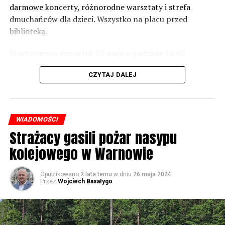
zaznacza.
darmowe koncerty, różnorodne warsztaty i strefa
dmuchańców dla dzieci. Wszystko na placu przed
Foto: Wojciech Basałygo
biblioteką.
Startujemy w czwartek 30 maja o godzinie 16.00
59895 odsłon
występami zespołów „Yellow” i „Specyficzni”.
CZYTAJ DALEJ
WIADOMOŚCI
Strażacy gasili pożar nasypu
kolejowego w Warnowie
Opublikowano
2 lata temu
w dniu
26 maja 2024
Przez
Wojciech Basałygo