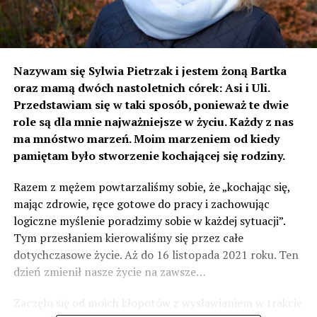
Nazywam się Sylwia Pietrzak i jestem żoną Bartka
oraz mamą dwóch nastoletnich córek: Asi i Uli.
Przedstawiam się w taki sposób, ponieważ te dwie
role są dla mnie najważniejsze w życiu. Każdy z nas
ma mnóstwo marzeń. Moim marzeniem od kiedy
pamiętam było stworzenie kochającej się rodziny.
Razem z mężem powtarzaliśmy sobie, że „kochając się,
mając zdrowie, ręce gotowe do pracy i zachowując
logiczne myślenie poradzimy sobie w każdej sytuacji”.
Tym przesłaniem kierowaliśmy się przez całe
dotychczasowe życie. Aż do 16 listopada 2021 roku. Ten
dzień zmienił nasze życie na zawsze…
Zaczęło się od moich kłopotów z wysławianiem w trakcie