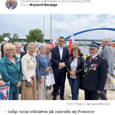
Opublikowano
2 lata temu
w dniu
5 czerwca 2024
Przez
Wojciech Basałygo
Konsultowałam się z najlepszymi neurochirurgami w
Polsce, którzy specjalizują się w przeprowadzaniu
Foto: Prawo i Sprawiedliwość
operacji guzów niefortunnie zlokalizowanych. Byłam na
– Jadąc tutaj widziałem jak zmieniło się Pomorze
konsultacjach w Krakowie, Gdańsku, Warszawie,