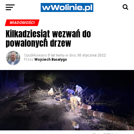
WIADOMOŚCI
Kilkadziesiąt wezwań do
powalonych drzew
Opublikowano
5 lat temu
w dniu
30 stycznia 2022
Przez
Wojciech Basałygo