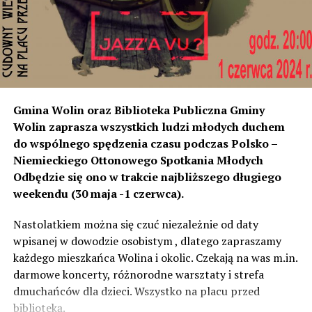
poziom dźwięku co tam. Sprawdzałyśmy, że odległość
naszych nieruchomości od drogi jest taka sama, a nawet
w stosunku do niektórych mniejsza niż tych, które są na
początku miejscowości chronione ekranami – mówi
Jolanta Podhajska.
Przedstawiciel GDDKiA mówi, że po roku od oddania
Gmina Wolin oraz Biblioteka Publiczna Gminy
inwestycji będzie przeprowadzona ponowna analiza
Wolin zaprasza wszystkich ludzi młodych duchem
hałasu, jeśli decybeli będzie więcej niż sądzono –
do wspólnego spędzenia czasu podczas Polsko –
wówczas ekrany zostaną zamontowane.
Niemieckiego Ottonowego Spotkania Młodych
Odbędzie się ono w trakcie najbliższego długiego
– Jeżeli wyjdzie na to, że są przekroczone normy, to
weekendu (30 maja -1 czerwca).
wówczas będą podjęte działania w celu realizacji takich
zabezpieczeń. Dopóki nie będzie tych przekroczonych
Nastolatkiem można się czuć niezależnie od daty
norm dopuszczalnego hałasu, no to nie możemy nic
wpisanej w dowodzie osobistym , dlatego zapraszamy
zrobić. Tam są odpowiednie normy – 61 i 56 decybeli –
każdego mieszkańca Wolina i okolic. Czekają na was m.in.
zaznacza.
darmowe koncerty, różnorodne warsztaty i strefa
dmuchańców dla dzieci. Wszystko na placu przed
Foto: Wojciech Basałygo
biblioteką.