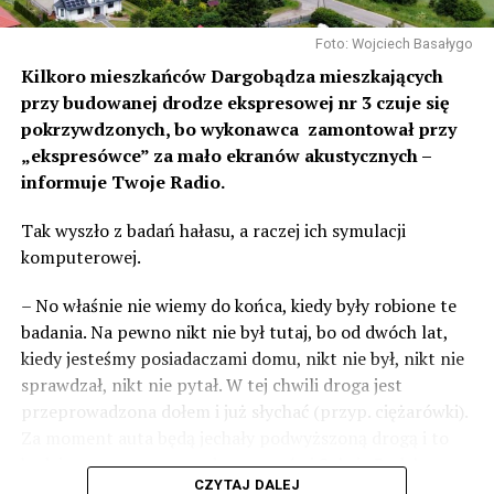
Foto: Wojciech Basałygo
Kilkoro mieszkańców Dargobądza mieszkających
przy budowanej drodze ekspresowej nr 3 czuje się
pokrzywdzonych, bo wykonawca zamontował przy
„ekspresówce” za mało ekranów akustycznych –
informuje Twoje Radio.
Tak wyszło z badań hałasu, a raczej ich symulacji
komputerowej.
– No właśnie nie wiemy do końca, kiedy były robione te
badania. Na pewno nikt nie był tutaj, bo od dwóch lat,
kiedy jesteśmy posiadaczami domu, nikt nie był, nikt nie
sprawdzał, nikt nie pytał. W tej chwili droga jest
przeprowadzona dołem i już słychać (przyp. ciężarówki).
Za moment auta będą jechały podwyższoną drogą i to
będzie czteropasmowa droga – mówi Sylwia Rudak,
CZYTAJ DALEJ
mieszkanka Dargobądza.