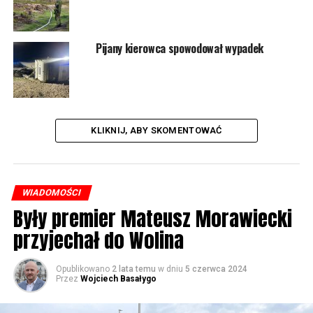
Pijany kierowca spowodował wypadek
8010 odsłon
POWIĄZANE TEMATY:
WOLIN
KLIKNIJ, ABY SKOMENTOWAĆ
NASTĘPNY
Dachowanie samochodu pod Domysłowem
NIE PRZEGAP
Pracowity wieczór kołczewskich strażaków
WIADOMOŚCI
Były premier Mateusz Morawiecki
przyjechał do Wolina
Opublikowano
2 lata temu
w dniu
5 czerwca 2024
Przez
Wojciech Basałygo