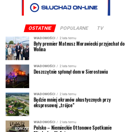
OSTATNIE
POPULARNE
TV
WIADOMOŚCI
2 lata temu
Były premier Mateusz Morawiecki przyjechał do
Wolina
WIADOMOŚCI
2 lata temu
Doszczętnie spłonął dom w Sierosławiu
WIADOMOŚCI
2 lata temu
Będzie mniej ekranów akustycznych przy
ekspresowej „trójce”
WIADOMOŚCI
2 lata temu
Polsko – Niemieckie Ottonowe Spotkanie