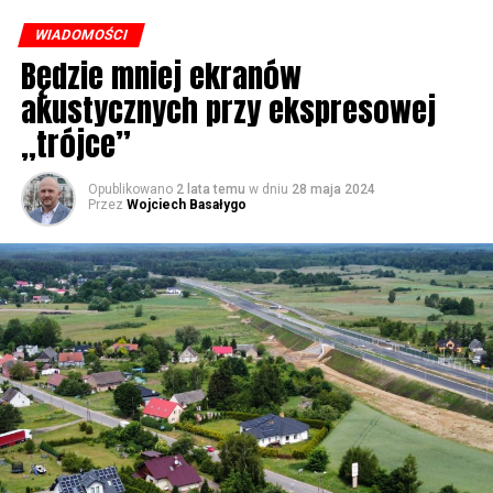
były chaszcze. Nic tutaj się nie działo. Rybacy pracowali
WIADOMOŚCI
w fatalnych warunkach. Dzisiaj jest piękne nabrzeże. To
Będzie mniej ekranów
co zapewnialiśmy w ramach naszych kampanii
akustycznych przy ekspresowej
wyborczych, w zasadzie wszystko zostało zrealizowane –
powiedział Poseł PiS Marek Gróbarczyk w #Wolin.
„trójce”
Opublikowano
2 lata temu
w dniu
28 maja 2024
56859 odsłon
Przez
Wojciech Basałygo