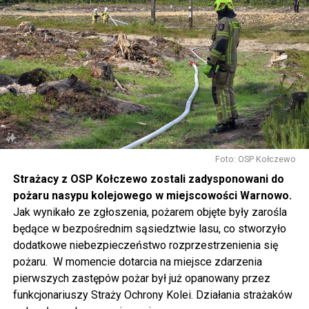
w sposób szczególny zachęcamy do udziału w
warsztatach, które rozpoczną się o 14.30 w namiotach
rozstawionych przed biblioteką. Będziecie mogli m.in.
pofilcować, nauczyć się makramowych splotów, napisać
dyktando, wziąć udział w warsztatach fotograficznych i
ekologicznych, namalować obraz, zrobić grafitti czy
stworzyć pachnącą sojową świeczkę.
Gwiazdą wieczoru będzie Magda Anioł, której koncert
rozpocznie się o godzinie 18.00.
Foto: OSP Kołczewo
Strażacy z OSP Kołczewo zostali zadysponowani do
W sobotę o godz. 15 wspólnie na nowo odkryjemy Wolin
pożaru nasypu kolejowego w miejscowości Warnowo.
odbywając podróż w czasie za sprawą Centrum Słowian i
Jak wynikało ze zgłoszenia, pożarem objęte były zarośla
Wikingów lub zwiedzając miasto z przewodnikiem (start
będące w bezpośrednim sąsiedztwie lasu, co stworzyło
spod biblioteki). O godzinie 19.00 w kolegiacie
dodatkowe niebezpieczeństwo rozprzestrzenienia się
wysłuchamy organowego koncertu w wykonaniu
pożaru. W momencie dotarcia na miejsce zdarzenia
państwa Witkowskich.
pierwszych zastępów pożar był już opanowany przez
funkcjonariuszy Straży Ochrony Kolei. Działania strażaków
Wyjątkowym wydarzeniem będzie koncert w wykonaniu