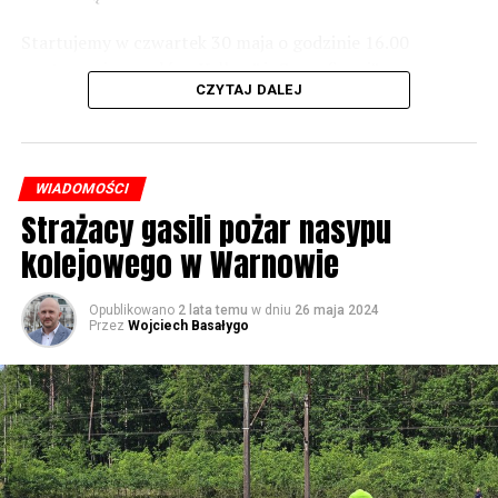
Startujemy w czwartek 30 maja o godzinie 16.00
59695 odsłon
występami zespołów „Yellow” i „Specyficzni”.
CZYTAJ DALEJ
WIADOMOŚCI
Strażacy gasili pożar nasypu
kolejowego w Warnowie
Opublikowano
2 lata temu
w dniu
26 maja 2024
Przez
Wojciech Basałygo
W piątek koncerty będą odbywały się już od rana, jednak