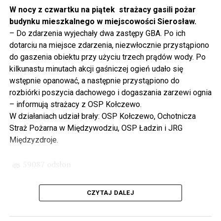
projektowania i dyskusji. Ważny tutaj był wkład
W nocy z czwartku na piątek strażacy gasili pożar
samorządu, ale to rząd PiS podjął w tej sprawie
budynku mieszkalnego w miejscowości Sierosław.
najważniejsze decyzje. Powstał dzięki ogromnej
– Do zdarzenia wyjechały dwa zastępy GBA. Po ich
determinacji rządu najpierw Pani Premier Beaty Szydło,
dotarciu na miejsce zdarzenia, niezwłocznie przystąpiono
a następnie Pana Premiera Mateusza Morawieckiego.
do gaszenia obiektu przy użyciu trzech prądów wody. Po
Chciałbym podziękować Panu Premierowi za to jak
kilkunastu minutach akcji gaśniczej ogień udało się
osobiście pilnował powstania tej inwestycji. Cieszymy
wstępnie opanować, a następnie przystąpiono do
się, że turyści również korzystają z tunelu, cieszymy się,
rozbiórki poszycia dachowego i dogaszania zarzewi ognia
że wśród tych 4 milionów samochodów, które
– informują strażacy z OSP Kołczewo.
przejechały już otwartym tunelem w Świnoujściu,
W działaniach udział brały: OSP Kołczewo, Ochotnicza
przyjechało tutaj do nas tak wielu turystów z zagranicy
Straż Pożarna w Międzywodziu, OSP Ładzin i JRG
– powiedział Wiceprezes PiS Joachim Brudziński w
Międzyzdroje.
#Wolin.
59087 odsłon
– Za czasów rządu Prawa i Sprawiedliwości
zainwestowano ogromne pieniądze w modernizację
CZYTAJ DALEJ
poszczególnych portów, w tym w Szczecinie, w
Świnoujściu. Z drugiej strony realizowaliśmy również
małe inwestycje. To miejsce, gdzie teraz stoimy, to kiedyś