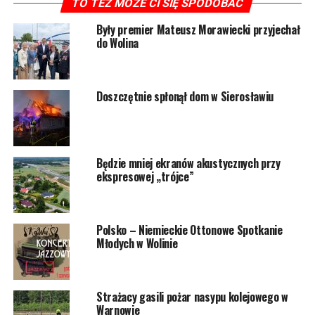
TO TEŻ MOŻE CI SIĘ SPODOBAĆ
Były premier Mateusz Morawiecki przyjechał
do Wolina
Doszczętnie spłonął dom w Sierosławiu
Będzie mniej ekranów akustycznych przy
ekspresowej „trójce”
Polsko – Niemieckie Ottonowe Spotkanie
Młodych w Wolinie
Strażacy gasili pożar nasypu kolejowego w
Warnowie