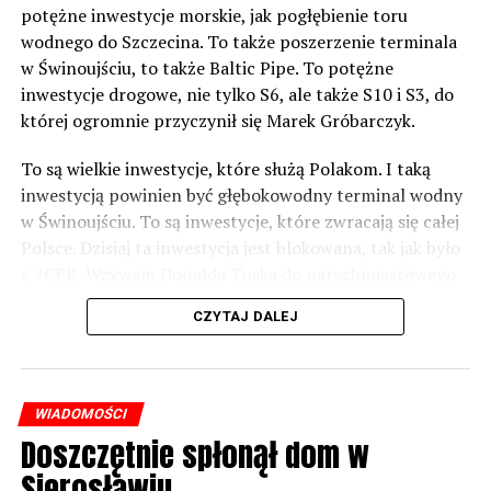
potężne inwestycje morskie, jak pogłębienie toru
wodnego do Szczecina. To także poszerzenie terminala
w Świnoujściu, to także Baltic Pipe. To potężne
inwestycje drogowe, nie tylko S6, ale także S10 i S3, do
której ogromnie przyczynił się Marek Gróbarczyk.
To są wielkie inwestycje, które służą Polakom. I taką
inwestycją powinien być głębokowodny terminal wodny
w Świnoujściu. To są inwestycje, które zwracają się całej
Polsce. Dzisiaj ta inwestycja jest blokowana, tak jak było
z #CPK. Wzywam Donalda Tuska do natychmiastowego
odblokowania CPK.
CZYTAJ DALEJ
Warto 9 czerwca postawić na tych, którzy wiedzą jak
wykorzystać wspaniały potencjał Zachodniego Pomorza,
o którym śp. Lech Kaczyński powiedział, że jest naszą
WIADOMOŚCI
racją stanu. Warto zagłosować na kandydatów PiS 9
Doszczętnie spłonął dom w
czerwca, bo w Europarlamencie będą toczyły się
Sierosławiu
dyskusje, które mają ogromny wpływ na Polskę. Naszą