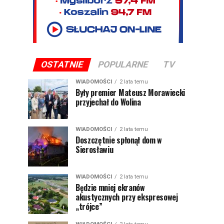
OSTATNIE
POPULARNE
TV
WIADOMOŚCI
2 lata temu
Były premier Mateusz Morawiecki
przyjechał do Wolina
WIADOMOŚCI
2 lata temu
Doszczętnie spłonął dom w
Sierosławiu
WIADOMOŚCI
2 lata temu
Będzie mniej ekranów
akustycznych przy ekspresowej
„trójce”