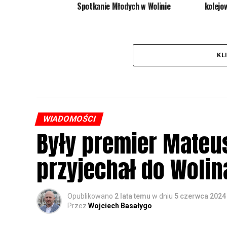
Spotkanie Młodych w Wolinie
kolejo
KL
WIADOMOŚCI
Były premier Mateu
przyjechał do Wolin
Opublikowano
2 lata temu
w dniu
5 czerwca 2024
Przez
Wojciech Basałygo