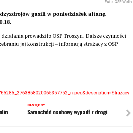
Foto: OSP Wolin
dzyzdrojów gasili w poniedziałek altanę.
0.18.
, działania prowadziło OSP Troszyn.
Dalsze czynności
ebraniu jej konstrukcji – informują strażacy z OSP
65285_2763858020065357752_n.jpeg&description=Strażacy
NASTĘPNY
olin
Samochód osobowy wypadł z drogi