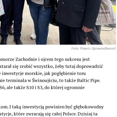
Foto: Prawo i Sprawiedliwość
Pomorze Zachodnie i ojcem tego sukcesu jest
tarał się zrobić wszystko, żeby tutaj doprowadzić
e inwestycje morskie, jak pogłębienie toru
e terminala w Świnoujściu, to także Baltic Pipe.
6, ale także S10 i S3, do której ogromnie
akom. I taką inwestycją powinien być głębokowodny
cje, które zwracają się całej Polsce. Dzisiaj ta