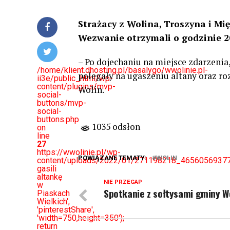
Strażacy z Wolina, Troszyna i Mię
Wezwanie otrzymali o godzinie 2
– Po dojechaniu na miejsce zdarzenia
/home/klient.dhosting.pl/basalygo/wwolinie.pl-
polegały na ugaszeniu altany oraz roz
ii3e/public_html/wp-
content/plugins/mvp-
Wolin.
social-
buttons/mvp-
social-
buttons.php
1035 odsłon
on
line
27
https://wwolinie.pl/wp-
POWIĄZANE TEMATY:
WOLIN
content/uploads/2022/01/271198218_46560569377
gasili
altankę
NIE PRZEGAP
w
Spotkanie z sołtysami gminy W
Piaskach
Wielkich',
'pinterestShare',
'width=750,height=350');
return