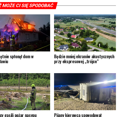
Ż MOŻE CI SIĘ SPODOBAĆ
ętnie spłonął dom w
Będzie mniej ekranów akustycznych
ławiu
przy ekspresowej „trójce”
cy gasili pożar nasypu
Pijany kierowca spowodował