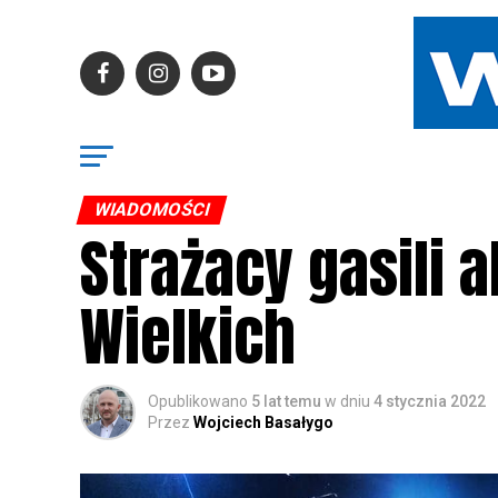
WIADOMOŚCI
Strażacy gasili 
Wielkich
Opublikowano
5 lat temu
w dniu
4 stycznia 2022
Przez
Wojciech Basałygo