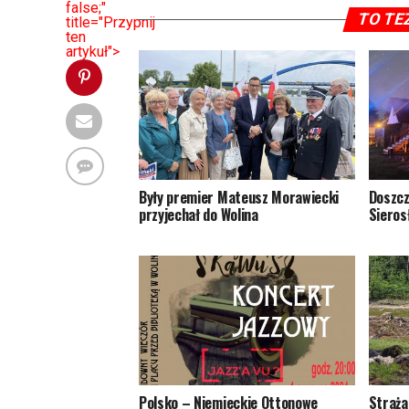
false;"
TO TE
title="Przypnij
ten
artykuł">
Były premier Mateusz Morawiecki
Doszcz
przyjechał do Wolina
Sieros
Polsko – Niemieckie Ottonowe
Straża