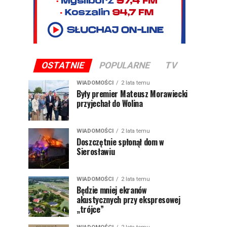
OSTATNIE
POPULARNE
TV
WIADOMOŚCI
2 lata temu
Były premier Mateusz Morawiecki
przyjechał do Wolina
WIADOMOŚCI
2 lata temu
Doszczętnie spłonął dom w
Sierosławiu
WIADOMOŚCI
2 lata temu
Będzie mniej ekranów
akustycznych przy ekspresowej
„trójce”