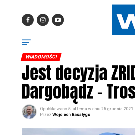
WIADOMOŚCI
Jest decyzja ZRI
Dargobądz – Tro
Opublikowano
5 lat temu
w dniu
25 grudnia 2021
Przez
Wojciech Basałygo