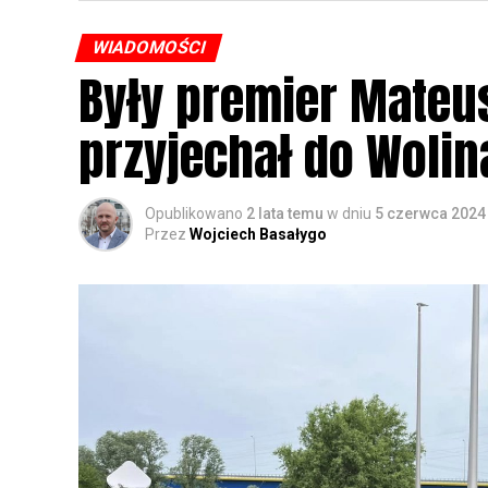
WIADOMOŚCI
Były premier Mateu
przyjechał do Wolin
Opublikowano
2 lata temu
w dniu
5 czerwca 2024
Przez
Wojciech Basałygo