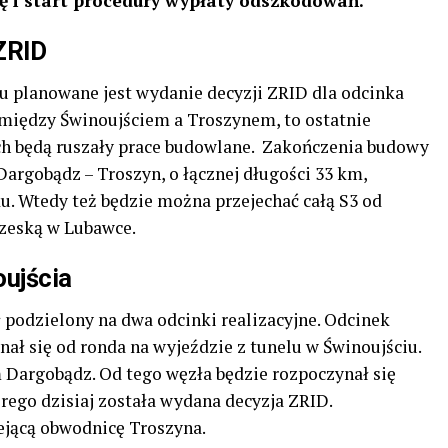
ę i start procedury wypłaty odszkodowań.
ZRID
u planowane jest wydanie decyzji ZRID dla odcinka
 między Świnoujściem a Troszynem, to ostatnie
ych będą ruszały prace budowlane. Zakończenia budowy
argobądz – Troszyn, o łącznej długości 33 km,
ku. Wtedy też będzie można przejechać całą S3 od
Czeską w Lubawce.
ujścia
 podzielony na dwa odcinki realizacyjne. Odcinek
ał się od ronda na wyjeździe z tunelu w Świnoujściu.
 Dargobądz. Od tego węzła będzie rozpoczynał się
rego dzisiaj została wydana decyzja ZRID.
ejącą obwodnicę Troszyna.