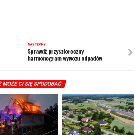
NASTĘPNY
Sprawdź przyszłoroczny
harmonogram wywozu odpadów
Ż MOŻE CI SIĘ SPODOBAĆ