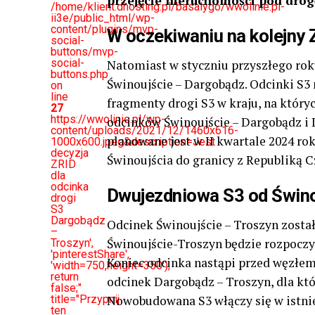
przejęcie nieruchomości pod drog
/home/klient.dhosting.pl/basalygo/wwolinie.pl-
ii3e/public_html/wp-
content/plugins/mvp-
W oczekiwaniu na kolejny 
social-
buttons/mvp-
social-
Natomiast w styczniu przyszłego rok
buttons.php
Świnoujście – Dargobądz. Odcinki S3
on
line
fragmenty drogi S3 w kraju, na któr
27
https://wwolinie.pl/wp-
odcinków Świnoujście – Dargobądz i D
content/uploads/2021/12/1460x616-
planowane jest w II kwartale 2024 ro
1000x600.jpeg&description=Jest
decyzja
Świnoujścia do granicy z Republiką 
ZRID
dla
odcinka
Dwujezdniowa S3 od Świno
drogi
S3
Dargobądz
Odcinek Świnoujście – Troszyn został
–
Świnoujście-Troszyn będzie rozpoczyn
Troszyn',
'pinterestShare',
Koniec odcinka nastąpi przed węzłem
'width=750,height=350');
return
odcinek Dargobądz – Troszyn, dla któ
false;"
title="Przypnij
Nowobudowana S3 włączy się w istni
ten