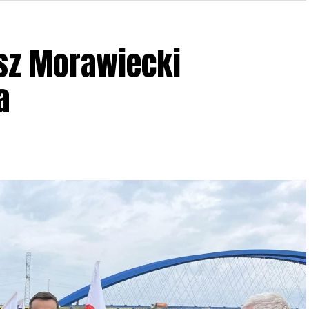
sz Morawiecki
a