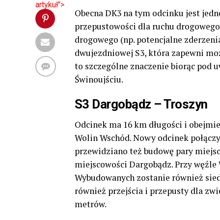
artykuł">
Obecna DK3 na tym odcinku jest jedn
przepustowości dla ruchu drogowego
drogowego (np. potencjalne zderzeni
dwujezdniowej S3, która zapewni moż
to szczególne znaczenie biorąc pod 
Świnoujściu.
S3 Dargobądz – Troszyn
Odcinek ma 16 km długości i obejmie
Wolin Wschód. Nowy odcinek połączy 
przewidziano też budowę pary miejsc
miejscowości Dargobądz. Przy węźle
Wybudowanych zostanie również sied
również przejścia i przepusty dla zwi
metrów.