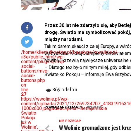
Przez 30 lat nie zdarzyło się, aby Bet
drogę. Światło ma symbolizować pokój
między narodami.
Takim darem skauci z całej Europy, a wśród
/home/klient.dhosting.pl/basalygo/wwolinie.pl-
wszystkimi. Niosąc lampiony ze Światłem d
ii3e/public_html/wp-
nowiną i krzewią największe uniwersalne w
content/plugins/mvp-
social-
– Dlatego też było mi tym milej, gdy odbi
buttons/mvp-
Światełko Pokoju – informuje Ewa Grzybow
social-
buttons.php
on
869 odsłon
line
27
https://wwolinie.pl/wp-
content/uploads/2021/12/269734707_418319163
POWIĄZANE TEMATY:
WOLIN
1000x600.jpeg&description=Betlejemskie
Światło
Pokoju
NIE PRZEGAP
już w
W Wolinie gromadzone jest kru
Wolinie',