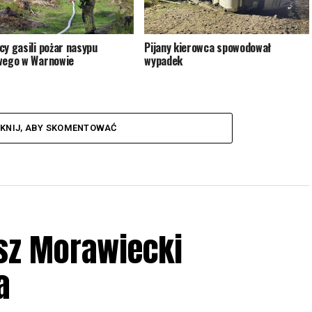
cy gasili pożar nasypu
Pijany kierowca spowodował
wego w Warnowie
wypadek
IKNIJ, ABY SKOMENTOWAĆ
sz Morawiecki
a