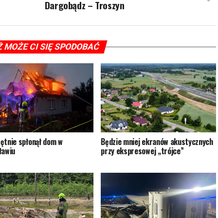
Dargobądz – Troszyn
Ż MOŻE CI SIĘ SPODOBAĆ
ętnie spłonął dom w
Będzie mniej ekranów akustycznych
ławiu
przy ekspresowej „trójce”