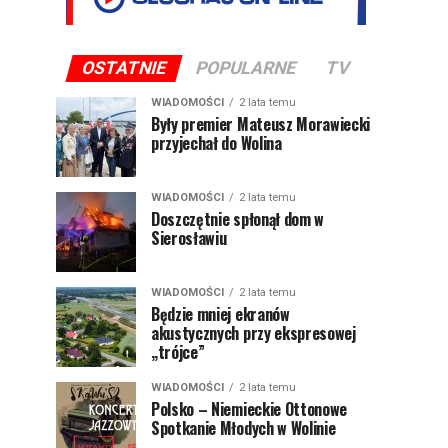
OSTATNIE
POPULARNE
TV
WIADOMOŚCI
2 lata temu
Były premier Mateusz Morawiecki
przyjechał do Wolina
WIADOMOŚCI
2 lata temu
Doszczętnie spłonął dom w
Sierosławiu
WIADOMOŚCI
2 lata temu
Będzie mniej ekranów
akustycznych przy ekspresowej
„trójce”
WIADOMOŚCI
2 lata temu
Polsko – Niemieckie Ottonowe
Spotkanie Młodych w Wolinie