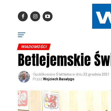
WIADOMOŚCI
Betlejemskie Świ
Opublikowano
5 lat temu
w dniu
22 grudnia 2021
Przez
Wojciech Basałygo