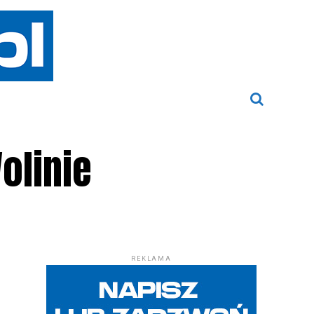
olinie
REKLAMA