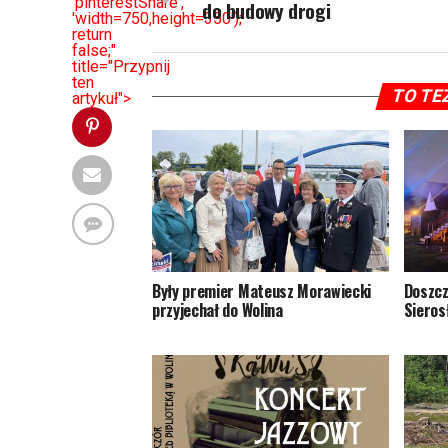
'pinterestShare',
do budowy drogi
'width=750,height=350');
return
false;"
title="Przypnij
ten
TO TE
artykuł">
Były premier Mateusz Morawiecki
Doszcz
przyjechał do Wolina
Sieros