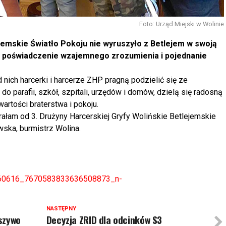
Foto: Urząd Miejski w Wolinie
lejemskie Światło Pokoju nie wyruszyło z Betlejem w swoją
, poświadczenie wzajemnego zrozumienia i pojednanie
 nich harcerki i harcerze ZHP pragną podzielić się ze
o parafii, szkół, szpitali, urzędów i domów, dzielą się radosną
artości braterstwa i pokoju.
erałam od 3. Drużyny Harcerskiej Gryfy Wolińskie Betlejemskie
ska, burmistrz Wolina.
160616_7670583833636508873_n-
NASTĘPNY
szywo
Decyzja ZRID dla odcinków S3