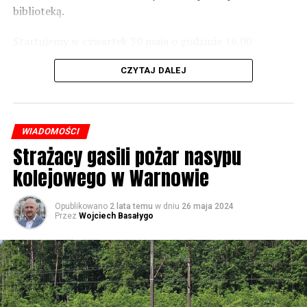
Foto: Wojciech Basałygo
biblioteką.
Startujemy w czwartek 30 maja o godzinie 16.00
59671 odsłon
występami zespołów „Yellow” i „Specyficzni”.
CZYTAJ DALEJ
WIADOMOŚCI
Strażacy gasili pożar nasypu
kolejowego w Warnowie
Opublikowano
2 lata temu
w dniu
26 maja 2024
Przez
Wojciech Basałygo