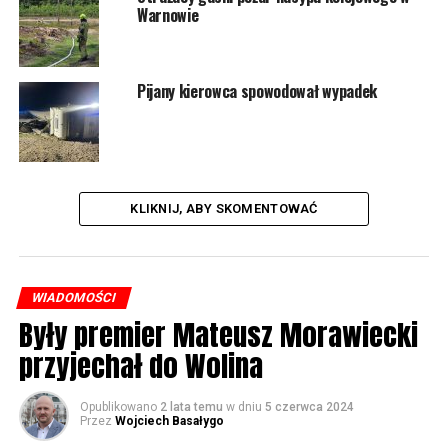
Gospodynie z Dargobądza korzystają z
Warnowie
wyremontowanego lokalu
Pijany kierowca spowodował wypadek
KLIKNIJ, ABY SKOMENTOWAĆ
WIADOMOŚCI
Były premier Mateusz Morawiecki
przyjechał do Wolina
Opublikowano
2 lata temu
w dniu
5 czerwca 2024
Przez
Wojciech Basałygo