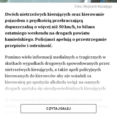
Foto: Wojciech Basałygo
Dwóch nietrzeźwych kierujących oraz kierowanie
pojazdem z prędkością przekraczającą
dopuszczalną o więcej niż 50 km/h, to bilans
ostatniego weekendu na drogach powiatu
kamieńskiego. Policjanci apelują o przestrzeganie
przepisów i ostrożność.
Pomimo wielu informacji medialnych o tragicznych w
skutkach wypadkach drogowych spowodowanych przez
nietrzeźwych kierujących, a także apeli policyjnych
kierowanych do kierowców aby nie wsiadali za
kierownicę po spożyciu alkoholu wciąż na naszych
drogach spotyka się nieodpowiedzialnych kierujących.
W ostatni weekend kamieńscy policjanci zatrzymali
trzech takich kierowców. W sobotę (25.09) prowadzone
CZYTAJ DALEJ
były działania „trzeźwość”. Na 120 kierujących