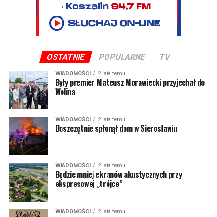
OSTATNIE
POPULARNE
TV
WIADOMOŚCI
2 lata temu
Były premier Mateusz Morawiecki przyjechał do
Wolina
WIADOMOŚCI
2 lata temu
Doszczętnie spłonął dom w Sierosławiu
WIADOMOŚCI
2 lata temu
Będzie mniej ekranów akustycznych przy
ekspresowej „trójce”
WIADOMOŚCI
2 lata temu