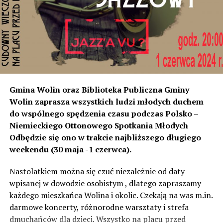
instalacji, to na tym odcinku generują dokładnie ten sam
poziom dźwięku co tam. Sprawdzałyśmy, że odległość
naszych nieruchomości od drogi jest taka sama, a nawet
w stosunku do niektórych mniejsza niż tych, które są na
początku miejscowości chronione ekranami – mówi
Jolanta Podhajska.
Przedstawiciel GDDKiA mówi, że po roku od oddania
Gmina Wolin oraz Biblioteka Publiczna Gminy
inwestycji będzie przeprowadzona ponowna analiza
Wolin zaprasza wszystkich ludzi młodych duchem
hałasu, jeśli decybeli będzie więcej niż sądzono –
do wspólnego spędzenia czasu podczas Polsko –
wówczas ekrany zostaną zamontowane.
Niemieckiego Ottonowego Spotkania Młodych
Odbędzie się ono w trakcie najbliższego długiego
– Jeżeli wyjdzie na to, że są przekroczone normy, to
weekendu (30 maja -1 czerwca).
wówczas będą podjęte działania w celu realizacji takich
zabezpieczeń. Dopóki nie będzie tych przekroczonych
Nastolatkiem można się czuć niezależnie od daty
norm dopuszczalnego hałasu, no to nie możemy nic
wpisanej w dowodzie osobistym , dlatego zapraszamy
zrobić. Tam są odpowiednie normy – 61 i 56 decybeli –
każdego mieszkańca Wolina i okolic. Czekają na was m.in.
zaznacza.
darmowe koncerty, różnorodne warsztaty i strefa
dmuchańców dla dzieci. Wszystko na placu przed