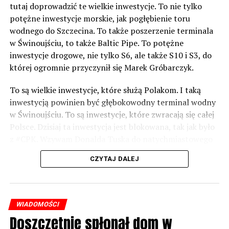
tutaj doprowadzić te wielkie inwestycje. To nie tylko
potężne inwestycje morskie, jak pogłębienie toru
wodnego do Szczecina. To także poszerzenie terminala
w Świnoujściu, to także Baltic Pipe. To potężne
inwestycje drogowe, nie tylko S6, ale także S10 i S3, do
której ogromnie przyczynił się Marek Gróbarczyk.
To są wielkie inwestycje, które służą Polakom. I taką
inwestycją powinien być głębokowodny terminal wodny
w Świnoujściu. To są inwestycje, które zwracają się całej
Polsce. Dzisiaj ta inwestycja jest blokowana, tak jak było
z #CPK. Wzywam Donalda Tuska do natychmiastowego
odblokowania CPK.
CZYTAJ DALEJ
Warto 9 czerwca postawić na tych, którzy wiedzą jak
wykorzystać wspaniały potencjał Zachodniego Pomorza,
o którym śp. Lech Kaczyński powiedział, że jest naszą
WIADOMOŚCI
racją stanu. Warto zagłosować na kandydatów PiS 9
Doszczętnie spłonął dom w
czerwca, bo w Europarlamencie będą toczyły się