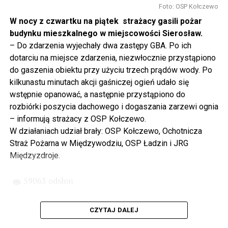
to tunel pod Świną do dzisiaj byłby w sferze
Foto: OSP Kołczewo
projektowania i dyskusji. Ważny tutaj był wkład
W nocy z czwartku na piątek strażacy gasili pożar
samorządu, ale to rząd PiS podjął w tej sprawie
budynku mieszkalnego w miejscowości Sierosław.
najważniejsze decyzje. Powstał dzięki ogromnej
– Do zdarzenia wyjechały dwa zastępy GBA. Po ich
determinacji rządu najpierw Pani Premier Beaty Szydło,
dotarciu na miejsce zdarzenia, niezwłocznie przystąpiono
a następnie Pana Premiera Mateusza Morawieckiego.
do gaszenia obiektu przy użyciu trzech prądów wody. Po
Chciałbym podziękować Panu Premierowi za to jak
kilkunastu minutach akcji gaśniczej ogień udało się
osobiście pilnował powstania tej inwestycji. Cieszymy
wstępnie opanować, a następnie przystąpiono do
się, że turyści również korzystają z tunelu, cieszymy się,
rozbiórki poszycia dachowego i dogaszania zarzewi ognia
że wśród tych 4 milionów samochodów, które
– informują strażacy z OSP Kołczewo.
przejechały już otwartym tunelem w Świnoujściu,
W działaniach udział brały: OSP Kołczewo, Ochotnicza
przyjechało tutaj do nas tak wielu turystów z zagranicy
Straż Pożarna w Międzywodziu, OSP Ładzin i JRG
– powiedział Wiceprezes PiS Joachim Brudziński w
Międzyzdroje.
#Wolin.
59063 odsłon
– Za czasów rządu Prawa i Sprawiedliwości
zainwestowano ogromne pieniądze w modernizację
CZYTAJ DALEJ
poszczególnych portów, w tym w Szczecinie, w
Świnoujściu. Z drugiej strony realizowaliśmy również