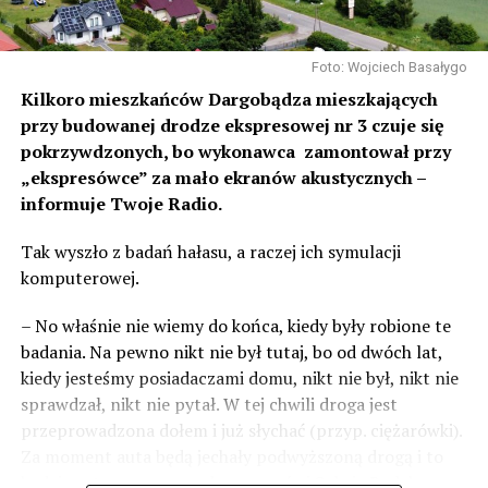
Foto: Wojciech Basałygo
Kilkoro mieszkańców Dargobądza mieszkających
przy budowanej drodze ekspresowej nr 3 czuje się
pokrzywdzonych, bo wykonawca zamontował przy
„ekspresówce” za mało ekranów akustycznych –
informuje Twoje Radio.
Tak wyszło z badań hałasu, a raczej ich symulacji
komputerowej.
– No właśnie nie wiemy do końca, kiedy były robione te
badania. Na pewno nikt nie był tutaj, bo od dwóch lat,
kiedy jesteśmy posiadaczami domu, nikt nie był, nikt nie
sprawdzał, nikt nie pytał. W tej chwili droga jest
przeprowadzona dołem i już słychać (przyp. ciężarówki).
Za moment auta będą jechały podwyższoną drogą i to
będzie czteropasmowa droga – mówi Sylwia Rudak,