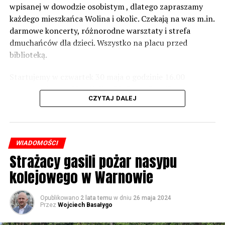
norm dopuszczalnego hałasu, no to nie możemy nic
wpisanej w dowodzie osobistym , dlatego zapraszamy
zrobić. Tam są odpowiednie normy – 61 i 56 decybeli –
każdego mieszkańca Wolina i okolic. Czekają na was m.in.
zaznacza.
darmowe koncerty, różnorodne warsztaty i strefa
dmuchańców dla dzieci. Wszystko na placu przed
Foto: Wojciech Basałygo
biblioteką.
Startujemy w czwartek 30 maja o godzinie 16.00
59667 odsłon
występami zespołów „Yellow” i „Specyficzni”.
CZYTAJ DALEJ
WIADOMOŚCI
Strażacy gasili pożar nasypu
kolejowego w Warnowie
Opublikowano
2 lata temu
w dniu
26 maja 2024
Przez
Wojciech Basałygo