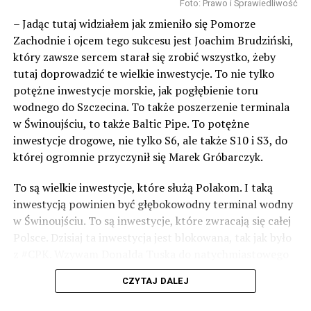
Foto: Prawo i Sprawiedliwość
– Jadąc tutaj widziałem jak zmieniło się Pomorze
Zachodnie i ojcem tego sukcesu jest Joachim Brudziński,
który zawsze sercem starał się zrobić wszystko, żeby
tutaj doprowadzić te wielkie inwestycje. To nie tylko
potężne inwestycje morskie, jak pogłębienie toru
wodnego do Szczecina. To także poszerzenie terminala
w Świnoujściu, to także Baltic Pipe. To potężne
inwestycje drogowe, nie tylko S6, ale także S10 i S3, do
której ogromnie przyczynił się Marek Gróbarczyk.
To są wielkie inwestycje, które służą Polakom. I taką
inwestycją powinien być głębokowodny terminal wodny
w Świnoujściu. To są inwestycje, które zwracają się całej
Polsce. Dzisiaj ta inwestycja jest blokowana, tak jak było
z #CPK. Wzywam Donalda Tuska do natychmiastowego
odblokowania CPK.
CZYTAJ DALEJ
Warto 9 czerwca postawić na tych, którzy wiedzą jak