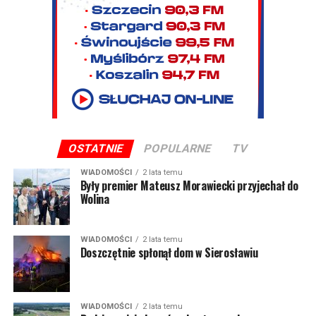
OSTATNIE
POPULARNE
TV
WIADOMOŚCI
2 lata temu
Były premier Mateusz Morawiecki przyjechał do
Wolina
WIADOMOŚCI
2 lata temu
Doszczętnie spłonął dom w Sierosławiu
WIADOMOŚCI
2 lata temu