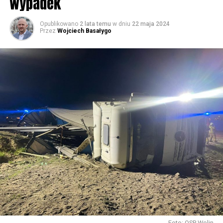
wypadek
59667 odsłon
Opublikowano
2 lata temu
w dniu
22 maja 2024
Przez
Wojciech Basałygo
Foto: OSP Wolin