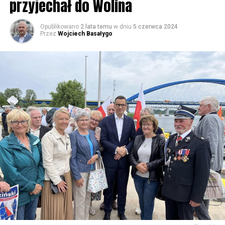
przyjechał do Wolina
Opublikowano
2 lata temu
w dniu
5 czerwca 2024
Przez
Wojciech Basałygo