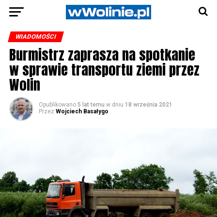
WIADOMOŚCI
Burmistrz zaprasza na spotkanie
w sprawie transportu ziemi przez
Wolin
Opublikowano
5 lat temu
w dniu
18 września 2021
Przez
Wojciech Basałygo