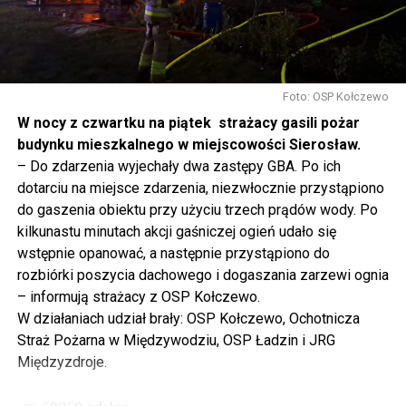
mówię, tutaj, na wyspie Wolin, na wyspie Uznam, Polska
się tutaj nie kończy, Polska się tutaj zaczyna.
Gdyby nie determinacja rządu Prawa i Sprawiedliwości,
to tunel pod Świną do dzisiaj byłby w sferze
Foto: OSP Kołczewo
projektowania i dyskusji. Ważny tutaj był wkład
W nocy z czwartku na piątek strażacy gasili pożar
samorządu, ale to rząd PiS podjął w tej sprawie
budynku mieszkalnego w miejscowości Sierosław.
najważniejsze decyzje. Powstał dzięki ogromnej
– Do zdarzenia wyjechały dwa zastępy GBA. Po ich
determinacji rządu najpierw Pani Premier Beaty Szydło,
dotarciu na miejsce zdarzenia, niezwłocznie przystąpiono
a następnie Pana Premiera Mateusza Morawieckiego.
do gaszenia obiektu przy użyciu trzech prądów wody. Po
Chciałbym podziękować Panu Premierowi za to jak
kilkunastu minutach akcji gaśniczej ogień udało się
osobiście pilnował powstania tej inwestycji. Cieszymy
wstępnie opanować, a następnie przystąpiono do
się, że turyści również korzystają z tunelu, cieszymy się,
rozbiórki poszycia dachowego i dogaszania zarzewi ognia
że wśród tych 4 milionów samochodów, które
– informują strażacy z OSP Kołczewo.
przejechały już otwartym tunelem w Świnoujściu,
W działaniach udział brały: OSP Kołczewo, Ochotnicza
przyjechało tutaj do nas tak wielu turystów z zagranicy
Straż Pożarna w Międzywodziu, OSP Ładzin i JRG
– powiedział Wiceprezes PiS Joachim Brudziński w
Międzyzdroje.
#Wolin.