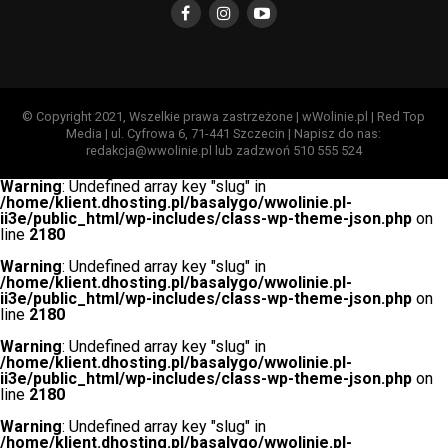
© Copyright 2021, Wszelkie prawa zastrzeżone | wWolinie.pl | Red Top
Media | ul. Cyfrowa 6, 71-441 Szczecin | Napisz do nas:
redakcja@wwolinie.pl lub zadzwoń 510 555 524
Warning
: Undefined array key "slug" in
/home/klient.dhosting.pl/basalygo/wwolinie.pl-
ii3e/public_html/wp-includes/class-wp-theme-json.php
on
line
2180
Warning
: Undefined array key "slug" in
/home/klient.dhosting.pl/basalygo/wwolinie.pl-
ii3e/public_html/wp-includes/class-wp-theme-json.php
on
line
2180
Warning
: Undefined array key "slug" in
/home/klient.dhosting.pl/basalygo/wwolinie.pl-
ii3e/public_html/wp-includes/class-wp-theme-json.php
on
line
2180
Warning
: Undefined array key "slug" in
/home/klient.dhosting.pl/basalygo/wwolinie.pl-