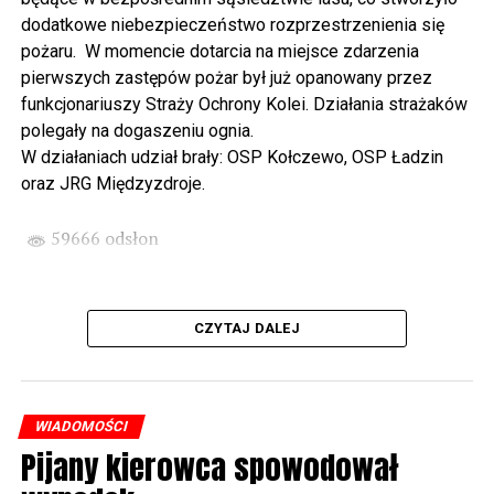
spod biblioteki). O godzinie 19.00 w kolegiacie
dodatkowe niebezpieczeństwo rozprzestrzenienia się
wysłuchamy organowego koncertu w wykonaniu
pożaru. W momencie dotarcia na miejsce zdarzenia
państwa Witkowskich.
pierwszych zastępów pożar był już opanowany przez
funkcjonariuszy Straży Ochrony Kolei. Działania strażaków
Wyjątkowym wydarzeniem będzie koncert w wykonaniu
polegały na dogaszeniu ognia.
Kawuś Music Project, podczas którego wysłuchamy
W działaniach udział brały: OSP Kołczewo, OSP Ładzin
polskich przebojów w jazzowej aranżacji (godz. 20.00
oraz JRG Międzyzdroje.
przed biblioteką). Podczas koncertu zaplanowaliśmy dla
Państwa poczęstunek.
59666 odsłon
Projekt Polsko – Niemieckie Ottonowe Spotkanie
Młodych sfinansowany został z Funduszu Małych
Projektów Interreg VI A – Kultura i zrównoważona
CZYTAJ DALEJ
turystyka.
Partnerzy projektu: Gmina Wolin, Miasto Prenzlau
(Niemcy), Biblioteka Publiczna Gminy Wolin, Parafia
WIADOMOŚCI
Rzymskokatolicka w Wolinie
Pijany kierowca spowodował