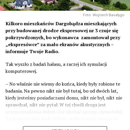
Foto: Wojciech Basałygo
Kilkoro mieszkańców Dargobądza mieszkających
przy budowanej drodze ekspresowej nr 3 czuje się
pokrzywdzonych, bo wykonawca zamontował przy
„ekspresówce” za mało ekranów akustycznych –
informuje Twoje Radio.
Tak wyszło z badań hałasu, a raczej ich symulacji
komputerowej.
– No właśnie nie wiemy do końca, kiedy były robione te
badania. Na pewno nikt nie był tutaj, bo od dwóch lat,
kiedy jesteśmy posiadaczami domu, nikt nie był, nikt nie
sprawdzał, nikt nie pytał. W tej chwili droga jest
przeprowadzona dołem i już słychać (przyp. ciężarówki).
Za moment auta będą jechały podwyższoną drogą i to
będzie czteropasmowa droga – mówi Sylwia Rudak,