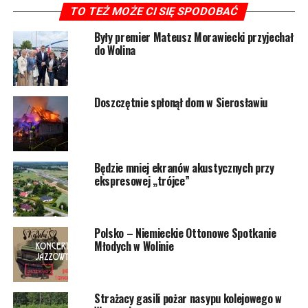
TO TEŻ MOŻE CI SIĘ SPODOBAĆ
którzy wypoczywali w tym
miejscu w kamperach i
Były premier Mateusz Morawiecki przyjechał
do Wolina
nie mieli jak wyjechać –
mówi jeden z
Doszczętnie spłonął dom w Sierosławiu
mieszkańców. – Szkoda
tego terenu – wzdycha.
Będzie mniej ekranów akustycznych przy
Mieszkańcy Wolina napisali petycję do Burmistrza
ekspresowej „trójce”
Wolina. Nie chcą, aby przy osiedlu domków
jednorodzinnych przy ul. Leśnej powstał tymczasowy
zakład recyklingu odpadów budowlanych.
Polsko – Niemieckie Ottonowe Spotkanie
Młodych w Wolinie
Inwestor zamierza wybudować Zakład Recyklingu
Odpadów na innej działce położonej przy ulicy Trygława
w Wolinie.
Strażacy gasili pożar nasypu kolejowego w