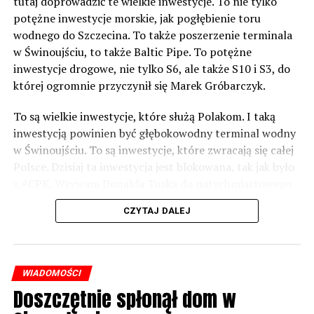
tutaj doprowadzić te wielkie inwestycje. To nie tylko
potężne inwestycje morskie, jak pogłębienie toru
wodnego do Szczecina. To także poszerzenie terminala
w Świnoujściu, to także Baltic Pipe. To potężne
inwestycje drogowe, nie tylko S6, ale także S10 i S3, do
której ogromnie przyczynił się Marek Gróbarczyk.
To są wielkie inwestycje, które służą Polakom. I taką
inwestycją powinien być głębokowodny terminal wodny
w Świnoujściu. To są inwestycje, które zwracają się całej
Polsce. Dzisiaj ta inwestycja jest blokowana, tak jak było
z #CPK. Wzywam Donalda Tuska do natychmiastowego
odblokowania CPK.
CZYTAJ DALEJ
Warto 9 czerwca postawić na tych, którzy wiedzą jak
wykorzystać wspaniały potencjał Zachodniego Pomorza,
o którym śp. Lech Kaczyński powiedział, że jest naszą
WIADOMOŚCI
racją stanu. Warto zagłosować na kandydatów PiS 9
Doszczętnie spłonął dom w
czerwca, bo w Europarlamencie będą toczyły się