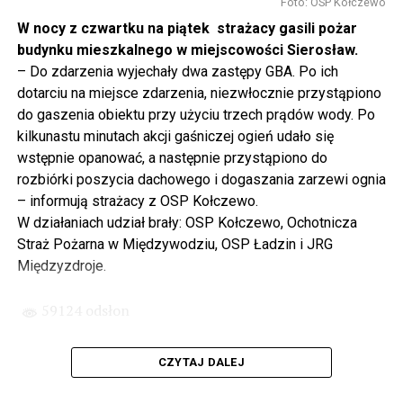
to tunel pod Świną do dzisiaj byłby w sferze
Foto: OSP Kołczewo
projektowania i dyskusji. Ważny tutaj był wkład
W nocy z czwartku na piątek strażacy gasili pożar
samorządu, ale to rząd PiS podjął w tej sprawie
budynku mieszkalnego w miejscowości Sierosław.
najważniejsze decyzje. Powstał dzięki ogromnej
– Do zdarzenia wyjechały dwa zastępy GBA. Po ich
determinacji rządu najpierw Pani Premier Beaty Szydło,
dotarciu na miejsce zdarzenia, niezwłocznie przystąpiono
a następnie Pana Premiera Mateusza Morawieckiego.
do gaszenia obiektu przy użyciu trzech prądów wody. Po
Chciałbym podziękować Panu Premierowi za to jak
kilkunastu minutach akcji gaśniczej ogień udało się
osobiście pilnował powstania tej inwestycji. Cieszymy
wstępnie opanować, a następnie przystąpiono do
się, że turyści również korzystają z tunelu, cieszymy się,
rozbiórki poszycia dachowego i dogaszania zarzewi ognia
że wśród tych 4 milionów samochodów, które
– informują strażacy z OSP Kołczewo.
przejechały już otwartym tunelem w Świnoujściu,
W działaniach udział brały: OSP Kołczewo, Ochotnicza
przyjechało tutaj do nas tak wielu turystów z zagranicy
Straż Pożarna w Międzywodziu, OSP Ładzin i JRG
– powiedział Wiceprezes PiS Joachim Brudziński w
Międzyzdroje.
#Wolin.
59124 odsłon
– Za czasów rządu Prawa i Sprawiedliwości
zainwestowano ogromne pieniądze w modernizację
CZYTAJ DALEJ
poszczególnych portów, w tym w Szczecinie, w
Świnoujściu. Z drugiej strony realizowaliśmy również