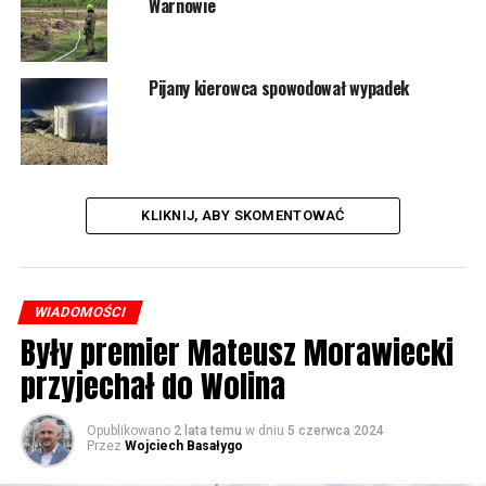
Warnowie
1689 odsłon
Pijany kierowca spowodował wypadek
POWIĄZANE TEMATY:
WOLIN
NASTĘPNY
„Wolin na wesoło” w najbliższy piątek
NIE PRZEGAP
KLIKNIJ, ABY SKOMENTOWAĆ
Osy zadomowiły się na boisku w Kołczewie
WIADOMOŚCI
Były premier Mateusz Morawiecki
przyjechał do Wolina
Opublikowano
2 lata temu
w dniu
5 czerwca 2024
Przez
Wojciech Basałygo