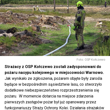
W piątek koncerty będą odbywały się już od rana, jednak
w sposób szczególny zachęcamy do udziału w
warsztatach, które rozpoczną się o 14.30 w namiotach
rozstawionych przed biblioteką. Będziecie mogli m.in.
pofilcować, nauczyć się makramowych splotów, napisać
dyktando, wziąć udział w warsztatach fotograficznych i
ekologicznych, namalować obraz, zrobić grafitti czy
stworzyć pachnącą sojową świeczkę.
Gwiazdą wieczoru będzie Magda Anioł, której koncert
rozpocznie się o godzinie 18.00.
Foto: OSP Kołczewo
Strażacy z OSP Kołczewo zostali zadysponowani do
W sobotę o godz. 15 wspólnie na nowo odkryjemy Wolin
pożaru nasypu kolejowego w miejscowości Warnowo.
odbywając podróż w czasie za sprawą Centrum Słowian i
Jak wynikało ze zgłoszenia, pożarem objęte były zarośla
Wikingów lub zwiedzając miasto z przewodnikiem (start
będące w bezpośrednim sąsiedztwie lasu, co stworzyło
spod biblioteki). O godzinie 19.00 w kolegiacie
dodatkowe niebezpieczeństwo rozprzestrzenienia się
wysłuchamy organowego koncertu w wykonaniu
pożaru. W momencie dotarcia na miejsce zdarzenia
państwa Witkowskich.
pierwszych zastępów pożar był już opanowany przez
funkcjonariuszy Straży Ochrony Kolei. Działania strażaków
Wyjątkowym wydarzeniem będzie koncert w wykonaniu