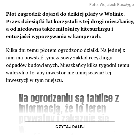
Foto: Wojciech Basałygo
Płot zagrodził dojazd do dzikiej plaży w Wolinie.
Przez dziesiątki lat korzystali z tej drogi mieszkańcy,
a od niedawna także miłośnicy kitesurfingu i
entuzjaści wypoczywania w kamperach.
Kilka dni temu płotem ogrodzono działki. Na jednej z
nim ma powstać tymczasowy zakład recyklingu
odpadów budowlanych. Mieszkańcy kilka tygodni temu
walczyli o to, aby inwestor nie umiejscawiał tej
inwestycji w tym miejscu.
Na ogrodzeniu są tablice z
informacją, że to teren
prywatny i zakazuje się
wstępu. Siatkę rozerwali
CZYTAJ DALEJ
prawdopodobnie ludzie,