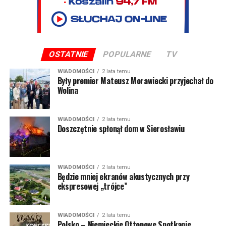
OSTATNIE
POPULARNE
TV
WIADOMOŚCI
2 lata temu
Były premier Mateusz Morawiecki przyjechał do
Wolina
WIADOMOŚCI
2 lata temu
Doszczętnie spłonął dom w Sierosławiu
WIADOMOŚCI
2 lata temu
Będzie mniej ekranów akustycznych przy
ekspresowej „trójce”
WIADOMOŚCI
2 lata temu
Polsko – Niemieckie Ottonowe Spotkanie