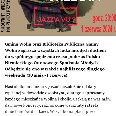
instalacji, to na tym odcinku generują dokładnie ten sam
poziom dźwięku co tam. Sprawdzałyśmy, że odległość
naszych nieruchomości od drogi jest taka sama, a nawet
w stosunku do niektórych mniejsza niż tych, które są na
początku miejscowości chronione ekranami – mówi
Jolanta Podhajska.
Przedstawiciel GDDKiA mówi, że po roku od oddania
Gmina Wolin oraz Biblioteka Publiczna Gminy
inwestycji będzie przeprowadzona ponowna analiza
Wolin zaprasza wszystkich ludzi młodych duchem
hałasu, jeśli decybeli będzie więcej niż sądzono –
do wspólnego spędzenia czasu podczas Polsko –
wówczas ekrany zostaną zamontowane.
Niemieckiego Ottonowego Spotkania Młodych
Odbędzie się ono w trakcie najbliższego długiego
– Jeżeli wyjdzie na to, że są przekroczone normy, to
weekendu (30 maja -1 czerwca).
wówczas będą podjęte działania w celu realizacji takich
zabezpieczeń. Dopóki nie będzie tych przekroczonych
Nastolatkiem można się czuć niezależnie od daty
norm dopuszczalnego hałasu, no to nie możemy nic
wpisanej w dowodzie osobistym , dlatego zapraszamy
zrobić. Tam są odpowiednie normy – 61 i 56 decybeli –
każdego mieszkańca Wolina i okolic. Czekają na was m.in.
zaznacza.
darmowe koncerty, różnorodne warsztaty i strefa
dmuchańców dla dzieci. Wszystko na placu przed