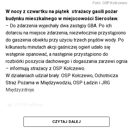
to tunel pod Świną do dzisiaj byłby w sferze
Foto: OSP Kołczewo
projektowania i dyskusji. Ważny tutaj był wkład
W nocy z czwartku na piątek strażacy gasili pożar
samorządu, ale to rząd PiS podjął w tej sprawie
budynku mieszkalnego w miejscowości Sierosław.
najważniejsze decyzje. Powstał dzięki ogromnej
– Do zdarzenia wyjechały dwa zastępy GBA. Po ich
determinacji rządu najpierw Pani Premier Beaty Szydło,
dotarciu na miejsce zdarzenia, niezwłocznie przystąpiono
a następnie Pana Premiera Mateusza Morawieckiego.
do gaszenia obiektu przy użyciu trzech prądów wody. Po
Chciałbym podziękować Panu Premierowi za to jak
kilkunastu minutach akcji gaśniczej ogień udało się
osobiście pilnował powstania tej inwestycji. Cieszymy
wstępnie opanować, a następnie przystąpiono do
się, że turyści również korzystają z tunelu, cieszymy się,
rozbiórki poszycia dachowego i dogaszania zarzewi ognia
że wśród tych 4 milionów samochodów, które
– informują strażacy z OSP Kołczewo.
przejechały już otwartym tunelem w Świnoujściu,
W działaniach udział brały: OSP Kołczewo, Ochotnicza
przyjechało tutaj do nas tak wielu turystów z zagranicy
Straż Pożarna w Międzywodziu, OSP Ładzin i JRG
– powiedział Wiceprezes PiS Joachim Brudziński w
Międzyzdroje.
#Wolin.
59130 odsłon
– Za czasów rządu Prawa i Sprawiedliwości
zainwestowano ogromne pieniądze w modernizację
CZYTAJ DALEJ
poszczególnych portów, w tym w Szczecinie, w
Świnoujściu. Z drugiej strony realizowaliśmy również