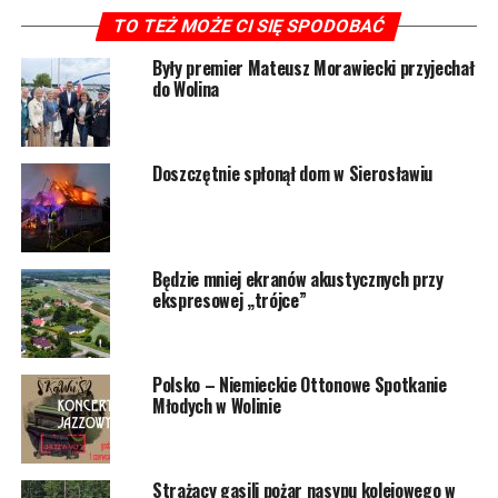
TO TEŻ MOŻE CI SIĘ SPODOBAĆ
Były premier Mateusz Morawiecki przyjechał
POWIĄZANE TEMATY:
WOLIN
do Wolina
NASTĘPNY
Wycieńczony pies skamlał o pomoc. Uratowali go
strażacy
Doszczętnie spłonął dom w Sierosławiu
NIE PRZEGAP
Wkrótce będzie można przejechać na rowerze z Wolina
do Międzyzdrojów
Będzie mniej ekranów akustycznych przy
ekspresowej „trójce”
Polsko – Niemieckie Ottonowe Spotkanie
Młodych w Wolinie
Strażacy gasili pożar nasypu kolejowego w