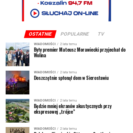
OSTATNIE
POPULARNE
TV
WIADOMOŚCI
2 lata temu
Były premier Mateusz Morawiecki przyjechał do
Wolina
WIADOMOŚCI
2 lata temu
Doszczętnie spłonął dom w Sierosławiu
WIADOMOŚCI
2 lata temu
Będzie mniej ekranów akustycznych przy
ekspresowej „trójce”
WIADOMOŚCI
2 lata temu