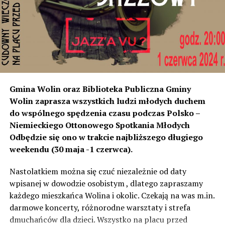
instalacji, to na tym odcinku generują dokładnie ten sam
poziom dźwięku co tam. Sprawdzałyśmy, że odległość
naszych nieruchomości od drogi jest taka sama, a nawet
w stosunku do niektórych mniejsza niż tych, które są na
początku miejscowości chronione ekranami – mówi
Jolanta Podhajska.
Przedstawiciel GDDKiA mówi, że po roku od oddania
Gmina Wolin oraz Biblioteka Publiczna Gminy
inwestycji będzie przeprowadzona ponowna analiza
Wolin zaprasza wszystkich ludzi młodych duchem
hałasu, jeśli decybeli będzie więcej niż sądzono –
do wspólnego spędzenia czasu podczas Polsko –
wówczas ekrany zostaną zamontowane.
Niemieckiego Ottonowego Spotkania Młodych
Odbędzie się ono w trakcie najbliższego długiego
– Jeżeli wyjdzie na to, że są przekroczone normy, to
weekendu (30 maja -1 czerwca).
wówczas będą podjęte działania w celu realizacji takich
zabezpieczeń. Dopóki nie będzie tych przekroczonych
Nastolatkiem można się czuć niezależnie od daty
norm dopuszczalnego hałasu, no to nie możemy nic
wpisanej w dowodzie osobistym , dlatego zapraszamy
zrobić. Tam są odpowiednie normy – 61 i 56 decybeli –
każdego mieszkańca Wolina i okolic. Czekają na was m.in.
zaznacza.
darmowe koncerty, różnorodne warsztaty i strefa
dmuchańców dla dzieci. Wszystko na placu przed