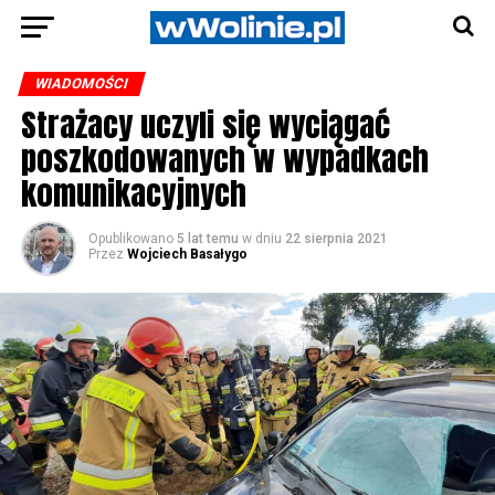
WIADOMOŚCI
Strażacy uczyli się wyciągać
poszkodowanych w wypadkach
komunikacyjnych
Opublikowano
5 lat temu
w dniu
22 sierpnia 2021
Przez
Wojciech Basałygo