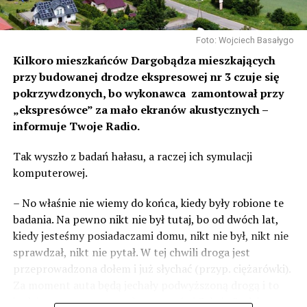
Foto: Wojciech Basałygo
Kilkoro mieszkańców Dargobądza mieszkających
przy budowanej drodze ekspresowej nr 3 czuje się
pokrzywdzonych, bo wykonawca zamontował przy
„ekspresówce” za mało ekranów akustycznych –
informuje Twoje Radio.
Tak wyszło z badań hałasu, a raczej ich symulacji
komputerowej.
– No właśnie nie wiemy do końca, kiedy były robione te
badania. Na pewno nikt nie był tutaj, bo od dwóch lat,
kiedy jesteśmy posiadaczami domu, nikt nie był, nikt nie
sprawdzał, nikt nie pytał. W tej chwili droga jest
przeprowadzona dołem i już słychać (przyp. ciężarówki).
Za moment auta będą jechały podwyższoną drogą i to
będzie czteropasmowa droga – mówi Sylwia Rudak,