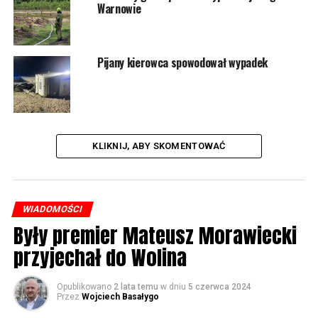
Warnowie
Pijany kierowca spowodował wypadek
KLIKNIJ, ABY SKOMENTOWAĆ
WIADOMOŚCI
Były premier Mateusz Morawiecki
przyjechał do Wolina
Opublikowano
2 lata temu
w dniu
5 czerwca 2024
Przez
Wojciech Basałygo