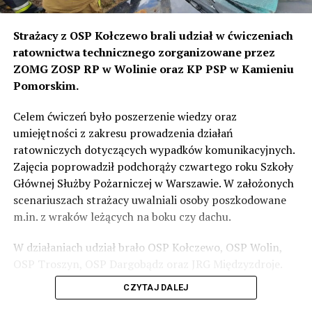
Strażacy z OSP Kołczewo brali udział w ćwiczeniach
ratownictwa technicznego zorganizowane przez
ZOMG ZOSP RP w Wolinie oraz KP PSP w Kamieniu
Pomorskim.
Celem ćwiczeń było poszerzenie wiedzy oraz
umiejętności z zakresu prowadzenia działań
ratowniczych dotyczących wypadków komunikacyjnych.
Zajęcia poprowadził podchorąży czwartego roku Szkoły
Głównej Służby Pożarniczej w Warszawie. W założonych
scenariuszach strażacy uwalniali osoby poszkodowane
m.in. z wraków leżących na boku czy dachu.
W działaniach udział brało OSP Kołczewo, OSP Wolin,
OSP Troszyn, OSP Dargobądz oraz JRG Międzyzdroje.
CZYTAJ DALEJ
2320 odsłon