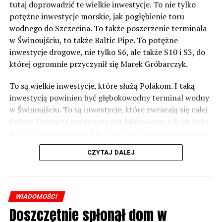
tutaj doprowadzić te wielkie inwestycje. To nie tylko
potężne inwestycje morskie, jak pogłębienie toru
wodnego do Szczecina. To także poszerzenie terminala
w Świnoujściu, to także Baltic Pipe. To potężne
inwestycje drogowe, nie tylko S6, ale także S10 i S3, do
której ogromnie przyczynił się Marek Gróbarczyk.
To są wielkie inwestycje, które służą Polakom. I taką
inwestycją powinien być głębokowodny terminal wodny
w Świnoujściu. To są inwestycje, które zwracają się całej
Polsce. Dzisiaj ta inwestycja jest blokowana, tak jak było
z #CPK. Wzywam Donalda Tuska do natychmiastowego
odblokowania CPK.
CZYTAJ DALEJ
Warto 9 czerwca postawić na tych, którzy wiedzą jak
wykorzystać wspaniały potencjał Zachodniego Pomorza,
o którym śp. Lech Kaczyński powiedział, że jest naszą
WIADOMOŚCI
racją stanu. Warto zagłosować na kandydatów PiS 9
Doszczętnie spłonął dom w
czerwca, bo w Europarlamencie będą toczyły się