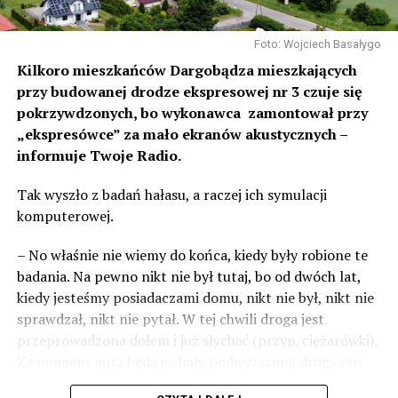
Foto: Wojciech Basałygo
Kilkoro mieszkańców Dargobądza mieszkających
przy budowanej drodze ekspresowej nr 3 czuje się
pokrzywdzonych, bo wykonawca zamontował przy
„ekspresówce” za mało ekranów akustycznych –
informuje Twoje Radio.
Tak wyszło z badań hałasu, a raczej ich symulacji
komputerowej.
– No właśnie nie wiemy do końca, kiedy były robione te
badania. Na pewno nikt nie był tutaj, bo od dwóch lat,
kiedy jesteśmy posiadaczami domu, nikt nie był, nikt nie
sprawdzał, nikt nie pytał. W tej chwili droga jest
przeprowadzona dołem i już słychać (przyp. ciężarówki).
Za moment auta będą jechały podwyższoną drogą i to
będzie czteropasmowa droga – mówi Sylwia Rudak,