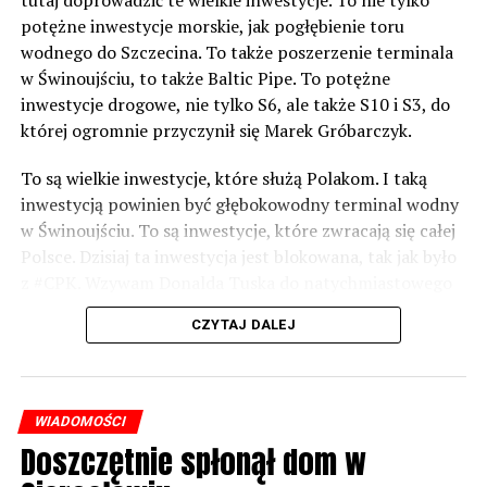
potężne inwestycje morskie, jak pogłębienie toru
wodnego do Szczecina. To także poszerzenie terminala
w Świnoujściu, to także Baltic Pipe. To potężne
inwestycje drogowe, nie tylko S6, ale także S10 i S3, do
której ogromnie przyczynił się Marek Gróbarczyk.
To są wielkie inwestycje, które służą Polakom. I taką
inwestycją powinien być głębokowodny terminal wodny
w Świnoujściu. To są inwestycje, które zwracają się całej
Polsce. Dzisiaj ta inwestycja jest blokowana, tak jak było
z #CPK. Wzywam Donalda Tuska do natychmiastowego
odblokowania CPK.
CZYTAJ DALEJ
Warto 9 czerwca postawić na tych, którzy wiedzą jak
wykorzystać wspaniały potencjał Zachodniego Pomorza,
o którym śp. Lech Kaczyński powiedział, że jest naszą
WIADOMOŚCI
racją stanu. Warto zagłosować na kandydatów PiS 9
Doszczętnie spłonął dom w
czerwca, bo w Europarlamencie będą toczyły się
dyskusje, które mają ogromny wpływ na Polskę. Naszą