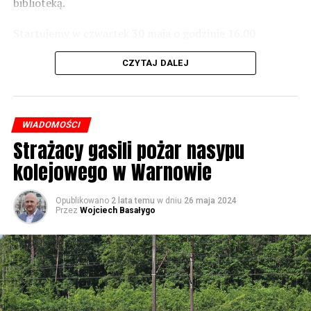
biblioteką.
Startujemy w czwartek 30 maja o godzinie 16.00
59637 odsłon
występami zespołów „Yellow” i „Specyficzni”.
CZYTAJ DALEJ
WIADOMOŚCI
Strażacy gasili pożar nasypu
kolejowego w Warnowie
Opublikowano
2 lata temu
w dniu
26 maja 2024
Przez
Wojciech Basałygo
W piątek koncerty będą odbywały się już od rana, jednak