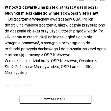
Foto: OSP Kołczewo
projektowania i dyskusji. Ważny tutaj był wkład
W nocy z czwartku na piątek strażacy gasili pożar
samorządu, ale to rząd PiS podjął w tej sprawie
budynku mieszkalnego w miejscowości Sierosław.
najważniejsze decyzje. Powstał dzięki ogromnej
– Do zdarzenia wyjechały dwa zastępy GBA. Po ich
determinacji rządu najpierw Pani Premier Beaty Szydło,
dotarciu na miejsce zdarzenia, niezwłocznie przystąpiono
a następnie Pana Premiera Mateusza Morawieckiego.
do gaszenia obiektu przy użyciu trzech prądów wody. Po
Chciałbym podziękować Panu Premierowi za to jak
kilkunastu minutach akcji gaśniczej ogień udało się
osobiście pilnował powstania tej inwestycji. Cieszymy
wstępnie opanować, a następnie przystąpiono do
się, że turyści również korzystają z tunelu, cieszymy się,
rozbiórki poszycia dachowego i dogaszania zarzewi ognia
że wśród tych 4 milionów samochodów, które
– informują strażacy z OSP Kołczewo.
przejechały już otwartym tunelem w Świnoujściu,
W działaniach udział brały: OSP Kołczewo, Ochotnicza
przyjechało tutaj do nas tak wielu turystów z zagranicy
Straż Pożarna w Międzywodziu, OSP Ładzin i JRG
– powiedział Wiceprezes PiS Joachim Brudziński w
Międzyzdroje.
#Wolin.
59029 odsłon
– Za czasów rządu Prawa i Sprawiedliwości
zainwestowano ogromne pieniądze w modernizację
CZYTAJ DALEJ
poszczególnych portów, w tym w Szczecinie, w
Świnoujściu. Z drugiej strony realizowaliśmy również