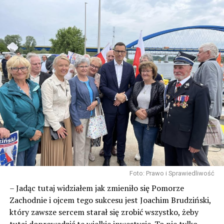
3131 odsłon
POWIĄZANE TEMATY:
WOLIN
NASTĘPNY
Wolin na start. Do przebiegnięcia 5 kilometrów
NIE PRZEGAP
Karambol na wysokości Ostromic. Dwie osoby
poszkodowane
Foto: Prawo i Sprawiedliwość
– Jadąc tutaj widziałem jak zmieniło się Pomorze
Zachodnie i ojcem tego sukcesu jest Joachim Brudziński,
który zawsze sercem starał się zrobić wszystko, żeby
tutaj doprowadzić te wielkie inwestycje. To nie tylko