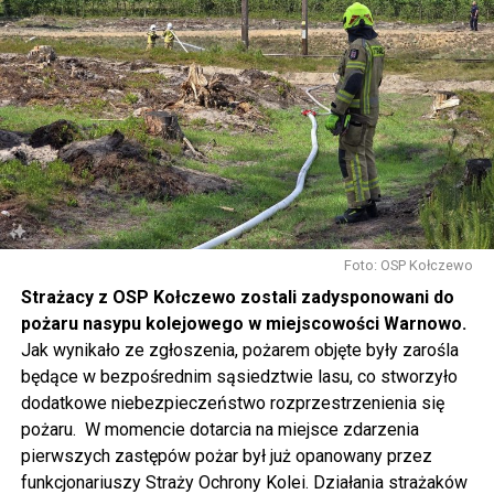
w sposób szczególny zachęcamy do udziału w
warsztatach, które rozpoczną się o 14.30 w namiotach
rozstawionych przed biblioteką. Będziecie mogli m.in.
pofilcować, nauczyć się makramowych splotów, napisać
dyktando, wziąć udział w warsztatach fotograficznych i
ekologicznych, namalować obraz, zrobić grafitti czy
stworzyć pachnącą sojową świeczkę.
Gwiazdą wieczoru będzie Magda Anioł, której koncert
rozpocznie się o godzinie 18.00.
Foto: OSP Kołczewo
Strażacy z OSP Kołczewo zostali zadysponowani do
W sobotę o godz. 15 wspólnie na nowo odkryjemy Wolin
pożaru nasypu kolejowego w miejscowości Warnowo.
odbywając podróż w czasie za sprawą Centrum Słowian i
Jak wynikało ze zgłoszenia, pożarem objęte były zarośla
Wikingów lub zwiedzając miasto z przewodnikiem (start
będące w bezpośrednim sąsiedztwie lasu, co stworzyło
spod biblioteki). O godzinie 19.00 w kolegiacie
dodatkowe niebezpieczeństwo rozprzestrzenienia się
wysłuchamy organowego koncertu w wykonaniu
pożaru. W momencie dotarcia na miejsce zdarzenia
państwa Witkowskich.
pierwszych zastępów pożar był już opanowany przez
funkcjonariuszy Straży Ochrony Kolei. Działania strażaków
Wyjątkowym wydarzeniem będzie koncert w wykonaniu