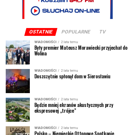
OSTATNIE
POPULARNE
TV
WIADOMOŚCI
2 lata temu
Były premier Mateusz Morawiecki przyjechał do
Wolina
WIADOMOŚCI
2 lata temu
Doszczętnie spłonął dom w Sierosławiu
WIADOMOŚCI
2 lata temu
Będzie mniej ekranów akustycznych przy
ekspresowej „trójce”
WIADOMOŚCI
2 lata temu
Polsko – Niemieckie Ottonowe Spotkanie