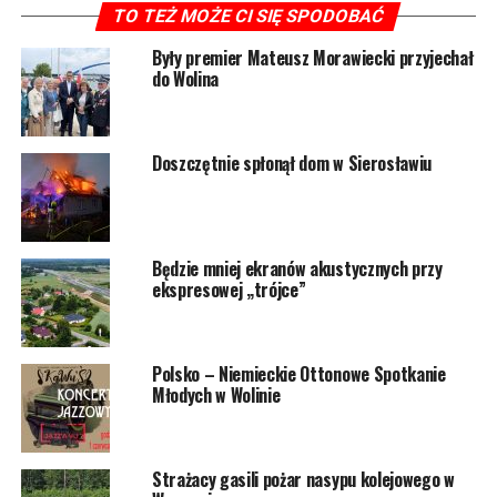
samochodzie znajduje się
TO TEŻ MOŻE CI SIĘ SPODOBAĆ
żona w zaawansowanej
Były premier Mateusz Morawiecki przyjechał
do Wolina
ciąży. U kobiety właśnie
zaczęła się akcja
porodowa. W obawie o
Doszczętnie spłonął dom w Sierosławiu
życie i zdrowie swojej
żony oraz nienarodzonego
dziecka, poprosił
Będzie mniej ekranów akustycznych przy
ekspresowej „trójce”
policjantów o eskortę, aby
jak najszybciej dostać się
do placówki medycznej –
Polsko – Niemieckie Ottonowe Spotkanie
Młodych w Wolinie
informuje sierż. Katarzyna
Jasion z kamieńskiej
Strażacy gasili pożar nasypu kolejowego w
policji.