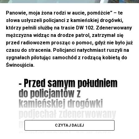
Panowie, moja żona rodzi w aucie, pomóżcie” – te
słowa usłyszeli policjanci z kamieńskiej drogówki,
którzy pełnili służbę na trasie DW 102. Zdenerwowany
mężczyzna widząc na drodze patrol, zatrzymał się
przed radiowozem prosząc o pomoc, gdyż nie było już
czasu do stracenia. Policjanci natychmiast ruszyli na
sygnałach pilotując samochód z rodzącą kobietą do
Świnoujścia.
– Przed samym południem
do policjantów z
kamieńskiej drogówki
podjechał zdenerwowany
mężczyzna, który
CZYTAJ DALEJ
poinformował, że w jego