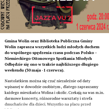
instalacji, to na tym odcinku generują dokładnie ten sam
poziom dźwięku co tam. Sprawdzałyśmy, że odległość
naszych nieruchomości od drogi jest taka sama, a nawet
w stosunku do niektórych mniejsza niż tych, które są na
początku miejscowości chronione ekranami – mówi
Jolanta Podhajska.
Przedstawiciel GDDKiA mówi, że po roku od oddania
Gmina Wolin oraz Biblioteka Publiczna Gminy
inwestycji będzie przeprowadzona ponowna analiza
Wolin zaprasza wszystkich ludzi młodych duchem
hałasu, jeśli decybeli będzie więcej niż sądzono –
do wspólnego spędzenia czasu podczas Polsko –
wówczas ekrany zostaną zamontowane.
Niemieckiego Ottonowego Spotkania Młodych
Odbędzie się ono w trakcie najbliższego długiego
– Jeżeli wyjdzie na to, że są przekroczone normy, to
weekendu (30 maja -1 czerwca).
wówczas będą podjęte działania w celu realizacji takich
zabezpieczeń. Dopóki nie będzie tych przekroczonych
Nastolatkiem można się czuć niezależnie od daty
norm dopuszczalnego hałasu, no to nie możemy nic
wpisanej w dowodzie osobistym , dlatego zapraszamy
zrobić. Tam są odpowiednie normy – 61 i 56 decybeli –
każdego mieszkańca Wolina i okolic. Czekają na was m.in.
zaznacza.
darmowe koncerty, różnorodne warsztaty i strefa
dmuchańców dla dzieci. Wszystko na placu przed
Foto: Wojciech Basałygo