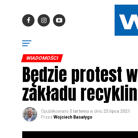
WIADOMOŚCI
Będzie protest w
zakładu recykli
Opublikowano
5 lat temu
w dniu
25 lipca 2021
Przez
Wojciech Basałygo