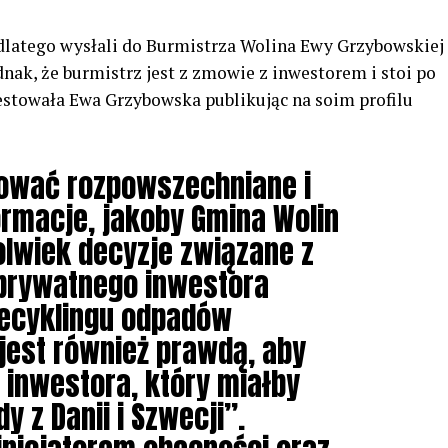
dlatego wysłali do Burmistrza Wolina Ewy Grzybowskiej
ednak, że burmistrz jest z zmowie z inwestorem i stoi po
estowała Ewa Grzybowska publikując na soim profilu
ować rozpowszechniane i
rmacje, jakoby Gmina Wolin
olwiek decyzje związane z
prywatnego inwestora
ecyklingu odpadów
jest również prawdą, aby
inwestora, który miałby
 z Danii i Szwecji”.