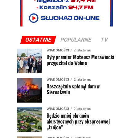
OSTATNIE
POPULARNE
TV
WIADOMOŚCI
2 lata temu
Były premier Mateusz Morawiecki
przyjechał do Wolina
WIADOMOŚCI
2 lata temu
Doszczętnie spłonął dom w
Sierosławiu
WIADOMOŚCI
2 lata temu
Będzie mniej ekranów
akustycznych przy ekspresowej
„trójce”