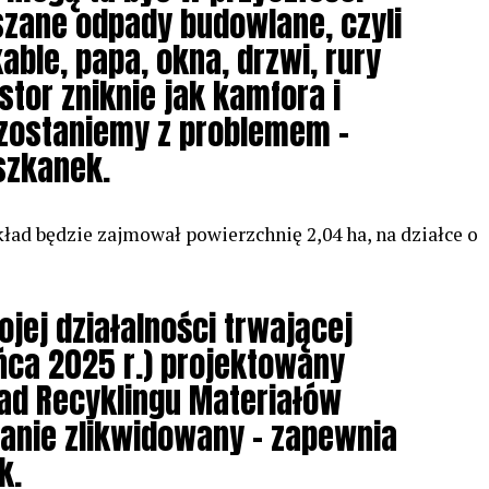
zane odpady budowlane, czyli
able, papa, okna, drzwi, rury
estor zniknie jak kamfora i
zostaniemy z problemem –
szkanek.
d będzie zajmował powierzchnię 2,04 ha, na działce o
jej działalności trwającej
ońca 2025 r.) projektowany
d Recyklingu Materiałów
anie zlikwidowany – zapewnia
k.