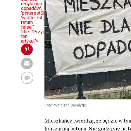
recyklingu
odpadów',
'pinterestShare',
'width=750,height=350');
return
false;"
title="Przypnij
ten
artykuł">
Foto: Wojciech Basałygo
Mieszkańcy twierdzą, że będzie w ty
kruszarnią betonu. Nie godzą się na t