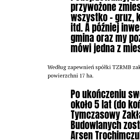
przywożone zmies
wszystko – gruz, k
itd. A później inw
gmina oraz my po
mówi jedna z mie
Według zapewnień spółki TZRMB zakła
powierzchni 17 ha.
Po ukończeniu swo
około 5 lat (do k
Tymczasowy Zakła
Budowlanych zost
Arsen Trochimczu