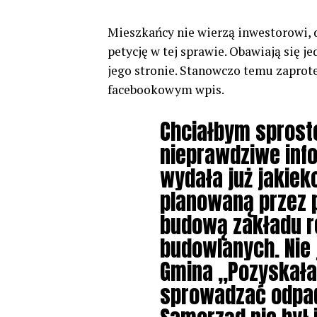
Mieszkańcy nie wierzą inwestorowi, 
petycję w tej sprawie. Obawiają się j
jego stronie. Stanowczo temu zaprot
facebookowym wpis.
Chciałbym sprost
nieprawdziwe info
wydała już jakiek
planowaną przez 
budową zakładu r
budowlanych. Nie 
Gmina „Pozyskała 
sprowadzać odpady