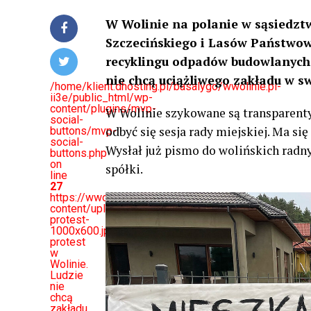
W Wolinie na polanie w sąsiedz
Szczecińskiego i Lasów Państwo
recyklingu odpadów budowlanych.
nie chcą uciążliwego zakładu w s
/home/klient.dhosting.pl/basalygo/wwolinie.pl-
ii3e/public_html/wp-
content/plugins/mvp-
W Wolinie szykowane są transparenty
social-
odbyć się sesja rady miejskiej. Ma si
buttons/mvp-
social-
Wysłał już pismo do wolińskich rad
buttons.php
on
spółki.
line
27
https://wwolinie.pl/wp-
content/uploads/2021/07/art-
protest-
1000x600.jpg&description=Będzie
protest
w
Wolinie.
Ludzie
nie
chcą
zakładu