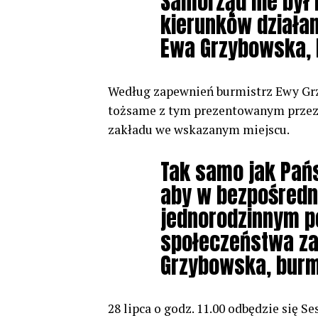
Samorząd nie był 
kierunków działan
Ewa Grzybowska, 
Według zapewnień burmistrz Ewy Grzy
tożsame z tym prezentowanym przez 
zakładu we wskazanym miejscu.
Tak samo jak Pań
aby w bezpośred
jednorodzinnym po
społeczeństwa za
Grzybowska, burmi
28 lipca o godz. 11.00 odbędzie się Se