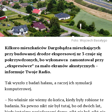
Foto: Wojciech Basałygo
Kilkoro mieszkańców Dargobądza mieszkających
przy budowanej drodze ekspresowej nr 3 czuje się
pokrzywdzonych, bo wykonawca zamontował przy
„ekspresówce” za mało ekranów akustycznych –
informuje Twoje Radio.
Tak wyszło z badań hałasu, a raczej ich symulacji
komputerowej.
– No właśnie nie wiemy do końca, kiedy były robione te
badania. Na pewno nikt nie był tutaj, bo od dwóch lat,
kiedy jesteśmy posiadaczami domu, nikt nie był, nikt nie