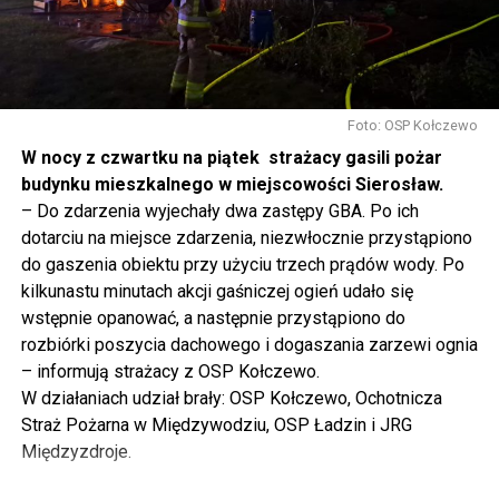
mówię, tutaj, na wyspie Wolin, na wyspie Uznam, Polska
się tutaj nie kończy, Polska się tutaj zaczyna.
Gdyby nie determinacja rządu Prawa i Sprawiedliwości,
to tunel pod Świną do dzisiaj byłby w sferze
Foto: OSP Kołczewo
projektowania i dyskusji. Ważny tutaj był wkład
W nocy z czwartku na piątek strażacy gasili pożar
samorządu, ale to rząd PiS podjął w tej sprawie
budynku mieszkalnego w miejscowości Sierosław.
najważniejsze decyzje. Powstał dzięki ogromnej
– Do zdarzenia wyjechały dwa zastępy GBA. Po ich
determinacji rządu najpierw Pani Premier Beaty Szydło,
dotarciu na miejsce zdarzenia, niezwłocznie przystąpiono
a następnie Pana Premiera Mateusza Morawieckiego.
do gaszenia obiektu przy użyciu trzech prądów wody. Po
Chciałbym podziękować Panu Premierowi za to jak
kilkunastu minutach akcji gaśniczej ogień udało się
osobiście pilnował powstania tej inwestycji. Cieszymy
wstępnie opanować, a następnie przystąpiono do
się, że turyści również korzystają z tunelu, cieszymy się,
rozbiórki poszycia dachowego i dogaszania zarzewi ognia
że wśród tych 4 milionów samochodów, które
– informują strażacy z OSP Kołczewo.
przejechały już otwartym tunelem w Świnoujściu,
W działaniach udział brały: OSP Kołczewo, Ochotnicza
przyjechało tutaj do nas tak wielu turystów z zagranicy
Straż Pożarna w Międzywodziu, OSP Ładzin i JRG
– powiedział Wiceprezes PiS Joachim Brudziński w
Międzyzdroje.
#Wolin.