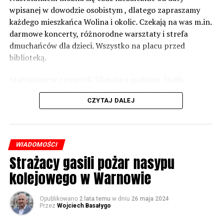
norm dopuszczalnego hałasu, no to nie możemy nic
wpisanej w dowodzie osobistym , dlatego zapraszamy
zrobić. Tam są odpowiednie normy – 61 i 56 decybeli –
każdego mieszkańca Wolina i okolic. Czekają na was m.in.
zaznacza.
darmowe koncerty, różnorodne warsztaty i strefa
dmuchańców dla dzieci. Wszystko na placu przed
Foto: Wojciech Basałygo
biblioteką.
Startujemy w czwartek 30 maja o godzinie 16.00
59515 odsłon
występami zespołów „Yellow” i „Specyficzni”.
CZYTAJ DALEJ
WIADOMOŚCI
Strażacy gasili pożar nasypu
kolejowego w Warnowie
Opublikowano
2 lata temu
w dniu
26 maja 2024
Przez
Wojciech Basałygo