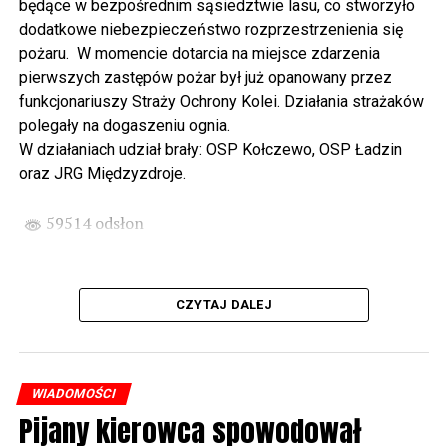
będące w bezpośrednim sąsiedztwie lasu, co stworzyło
spod biblioteki). O godzinie 19.00 w kolegiacie
dodatkowe niebezpieczeństwo rozprzestrzenienia się
wysłuchamy organowego koncertu w wykonaniu
pożaru. W momencie dotarcia na miejsce zdarzenia
państwa Witkowskich.
pierwszych zastępów pożar był już opanowany przez
funkcjonariuszy Straży Ochrony Kolei. Działania strażaków
Wyjątkowym wydarzeniem będzie koncert w wykonaniu
polegały na dogaszeniu ognia.
Kawuś Music Project, podczas którego wysłuchamy
W działaniach udział brały: OSP Kołczewo, OSP Ładzin
polskich przebojów w jazzowej aranżacji (godz. 20.00
oraz JRG Międzyzdroje.
przed biblioteką). Podczas koncertu zaplanowaliśmy dla
Państwa poczęstunek.
59514 odsłon
Projekt Polsko – Niemieckie Ottonowe Spotkanie
Młodych sfinansowany został z Funduszu Małych
Projektów Interreg VI A – Kultura i zrównoważona
CZYTAJ DALEJ
turystyka.
Partnerzy projektu: Gmina Wolin, Miasto Prenzlau
(Niemcy), Biblioteka Publiczna Gminy Wolin, Parafia
WIADOMOŚCI
Rzymskokatolicka w Wolinie
Pijany kierowca spowodował