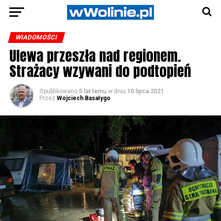
WIADOMOŚCI
Ulewa przeszła nad regionem.
Strażacy wzywani do podtopień
Opublikowano
5 lat temu
w dniu
10 lipca 2021
Przez
Wojciech Basałygo