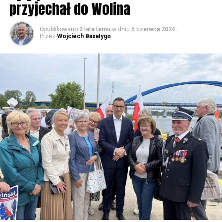
przyjechał do Wolina
Opublikowano
2 lata temu
w dniu
5 czerwca 2024
Przez
Wojciech Basałygo