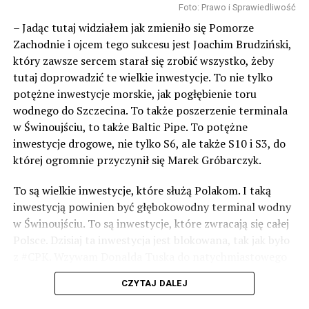
Foto: Prawo i Sprawiedliwość
– Jadąc tutaj widziałem jak zmieniło się Pomorze
Zachodnie i ojcem tego sukcesu jest Joachim Brudziński,
który zawsze sercem starał się zrobić wszystko, żeby
tutaj doprowadzić te wielkie inwestycje. To nie tylko
potężne inwestycje morskie, jak pogłębienie toru
wodnego do Szczecina. To także poszerzenie terminala
w Świnoujściu, to także Baltic Pipe. To potężne
inwestycje drogowe, nie tylko S6, ale także S10 i S3, do
której ogromnie przyczynił się Marek Gróbarczyk.
To są wielkie inwestycje, które służą Polakom. I taką
inwestycją powinien być głębokowodny terminal wodny
w Świnoujściu. To są inwestycje, które zwracają się całej
Polsce. Dzisiaj ta inwestycja jest blokowana, tak jak było
z #CPK. Wzywam Donalda Tuska do natychmiastowego
odblokowania CPK.
CZYTAJ DALEJ
Warto 9 czerwca postawić na tych, którzy wiedzą jak