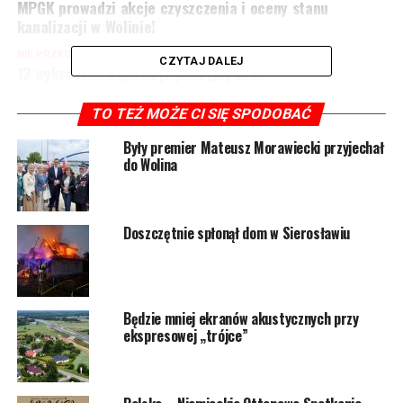
MPGK prowadzi akcje czyszczenia i oceny stanu
kanalizacji w Wolinie!
NIE PRZEGAP
CZYTAJ DALEJ
12 wykroczeń wypatrzył policyjny dron
TO TEŻ MOŻE CI SIĘ SPODOBAĆ
Były premier Mateusz Morawiecki przyjechał
do Wolina
Doszczętnie spłonął dom w Sierosławiu
Będzie mniej ekranów akustycznych przy
ekspresowej „trójce”