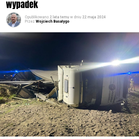
wypadek
59515 odsłon
Opublikowano
2 lata temu
w dniu
22 maja 2024
Przez
Wojciech Basałygo