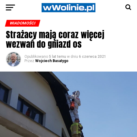
WIADOMOŚCI
Strażacy mają coraz więcej
wezwań do gniazd os
Opublikowano
5 lat temu
w dniu
6 czerwca 2021
Przez
Wojciech Basałygo