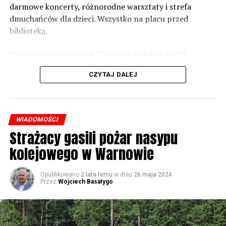
zaznacza.
darmowe koncerty, różnorodne warsztaty i strefa
dmuchańców dla dzieci. Wszystko na placu przed
Foto: Wojciech Basałygo
biblioteką.
Startujemy w czwartek 30 maja o godzinie 16.00
59595 odsłon
występami zespołów „Yellow” i „Specyficzni”.
CZYTAJ DALEJ
WIADOMOŚCI
Strażacy gasili pożar nasypu
kolejowego w Warnowie
Opublikowano
2 lata temu
w dniu
26 maja 2024
Przez
Wojciech Basałygo