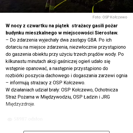
Gdyby nie determinacja rządu Prawa i Sprawiedliwości,
to tunel pod Świną do dzisiaj byłby w sferze
Foto: OSP Kołczewo
projektowania i dyskusji. Ważny tutaj był wkład
W nocy z czwartku na piątek strażacy gasili pożar
samorządu, ale to rząd PiS podjął w tej sprawie
budynku mieszkalnego w miejscowości Sierosław.
najważniejsze decyzje. Powstał dzięki ogromnej
– Do zdarzenia wyjechały dwa zastępy GBA. Po ich
determinacji rządu najpierw Pani Premier Beaty Szydło,
dotarciu na miejsce zdarzenia, niezwłocznie przystąpiono
a następnie Pana Premiera Mateusza Morawieckiego.
do gaszenia obiektu przy użyciu trzech prądów wody. Po
Chciałbym podziękować Panu Premierowi za to jak
kilkunastu minutach akcji gaśniczej ogień udało się
osobiście pilnował powstania tej inwestycji. Cieszymy
wstępnie opanować, a następnie przystąpiono do
się, że turyści również korzystają z tunelu, cieszymy się,
rozbiórki poszycia dachowego i dogaszania zarzewi ognia
że wśród tych 4 milionów samochodów, które
– informują strażacy z OSP Kołczewo.
przejechały już otwartym tunelem w Świnoujściu,
W działaniach udział brały: OSP Kołczewo, Ochotnicza
przyjechało tutaj do nas tak wielu turystów z zagranicy
Straż Pożarna w Międzywodziu, OSP Ładzin i JRG
– powiedział Wiceprezes PiS Joachim Brudziński w
Międzyzdroje.
#Wolin.
58987 odsłon
– Za czasów rządu Prawa i Sprawiedliwości
zainwestowano ogromne pieniądze w modernizację