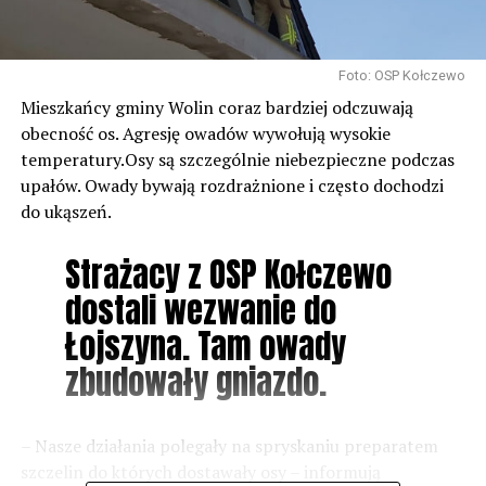
Foto: OSP Kołczewo
Mieszkańcy gminy Wolin coraz bardziej odczuwają
obecność os. Agresję owadów wywołują wysokie
temperatury.Osy są szczególnie niebezpieczne podczas
upałów. Owady bywają rozdrażnione i często dochodzi
do ukąszeń.
Strażacy z OSP Kołczewo
dostali wezwanie do
Łojszyna. Tam owady
zbudowały gniazdo.
– Nasze działania polegały na spryskaniu preparatem
szczelin do których dostawały osy – informują