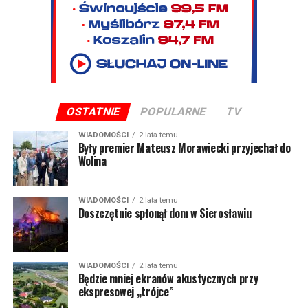
OSTATNIE
POPULARNE
TV
WIADOMOŚCI
2 lata temu
Były premier Mateusz Morawiecki przyjechał do
Wolina
WIADOMOŚCI
2 lata temu
Doszczętnie spłonął dom w Sierosławiu
WIADOMOŚCI
2 lata temu
Będzie mniej ekranów akustycznych przy
ekspresowej „trójce”