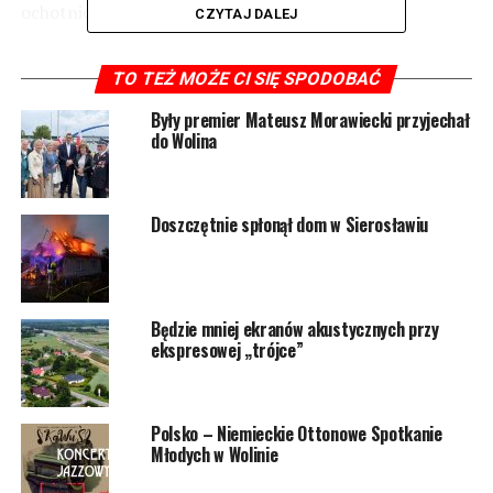
ochotnicy.
CZYTAJ DALEJ
TO TEŻ MOŻE CI SIĘ SPODOBAĆ
Były premier Mateusz Morawiecki przyjechał
2377 odsłon
do Wolina
POWIĄZANE TEMATY:
WOLIN
Doszczętnie spłonął dom w Sierosławiu
NASTĘPNY
Strażacy zneutralizowali rozlany olej
NIE PRZEGAP
Najbardziej zadłużone bloki w Wolinie. Rekord to ponad
Będzie mniej ekranów akustycznych przy
80 tys. złotych
ekspresowej „trójce”
Polsko – Niemieckie Ottonowe Spotkanie
Młodych w Wolinie