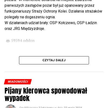
państwa Witkowskich.
pierwszych zastępów pożar był już opanowany przez
funkcjonariuszy Straży Ochrony Kolei. Działania strażaków
Wyjątkowym wydarzeniem będzie koncert w wykonaniu
polegały na dogaszeniu ognia.
Kawuś Music Project, podczas którego wysłuchamy
W działaniach udział brały: OSP Kołczewo, OSP Ładzin
polskich przebojów w jazzowej aranżacji (godz. 20.00
oraz JRG Międzyzdroje.
przed biblioteką). Podczas koncertu zaplanowaliśmy dla
Państwa poczęstunek.
59594 odsłon
Projekt Polsko – Niemieckie Ottonowe Spotkanie
Młodych sfinansowany został z Funduszu Małych
Projektów Interreg VI A – Kultura i zrównoważona
CZYTAJ DALEJ
turystyka.
Partnerzy projektu: Gmina Wolin, Miasto Prenzlau
(Niemcy), Biblioteka Publiczna Gminy Wolin, Parafia
WIADOMOŚCI
Rzymskokatolicka w Wolinie
Pijany kierowca spowodował
wypadek
59595 odsłon
Opublikowano
2 lata temu
w dniu
22 maja 2024