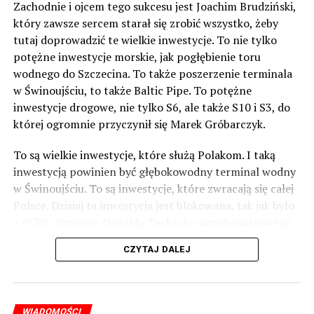
Zachodnie i ojcem tego sukcesu jest Joachim Brudziński,
który zawsze sercem starał się zrobić wszystko, żeby
tutaj doprowadzić te wielkie inwestycje. To nie tylko
potężne inwestycje morskie, jak pogłębienie toru
wodnego do Szczecina. To także poszerzenie terminala
w Świnoujściu, to także Baltic Pipe. To potężne
inwestycje drogowe, nie tylko S6, ale także S10 i S3, do
której ogromnie przyczynił się Marek Gróbarczyk.
To są wielkie inwestycje, które służą Polakom. I taką
inwestycją powinien być głębokowodny terminal wodny
w Świnoujściu. To są inwestycje, które zwracają się całej
Polsce. Dzisiaj ta inwestycja jest blokowana, tak jak było
z #CPK. Wzywam Donalda Tuska do natychmiastowego
odblokowania CPK.
CZYTAJ DALEJ
Warto 9 czerwca postawić na tych, którzy wiedzą jak
wykorzystać wspaniały potencjał Zachodniego Pomorza,
o którym śp. Lech Kaczyński powiedział, że jest naszą
WIADOMOŚCI