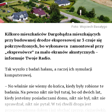
Foto: Wojciech Basałygo
Kilkoro mieszkańców Dargobądza mieszkających
przy budowanej drodze ekspresowej nr 3 czuje się
pokrzywdzonych, bo wykonawca zamontował przy
„ekspresówce” za mało ekranów akustycznych –
informuje Twoje Radio.
Tak wyszło z badań hałasu, a raczej ich symulacji
komputerowej.
– No właśnie nie wiemy do końca, kiedy były robione te
badania. Na pewno nikt nie był tutaj, bo od dwóch lat,
kiedy jesteśmy posiadaczami domu, nikt nie był, nikt nie
sprawdzał, nikt nie pytał. W tej chwili droga jest
przeprowadzona dołem i już słychać (przyp. ciężarówki).