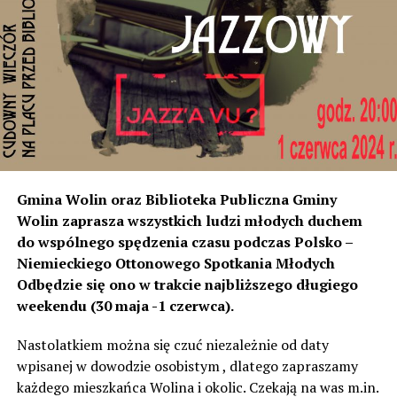
miejscowości od strony Świnoujścia, czyli tam
rozumiemy, że natężenie dźwięku wystarczyło do ich
instalacji, to na tym odcinku generują dokładnie ten sam
poziom dźwięku co tam. Sprawdzałyśmy, że odległość
naszych nieruchomości od drogi jest taka sama, a nawet
w stosunku do niektórych mniejsza niż tych, które są na
początku miejscowości chronione ekranami – mówi
Jolanta Podhajska.
Przedstawiciel GDDKiA mówi, że po roku od oddania
Gmina Wolin oraz Biblioteka Publiczna Gminy
inwestycji będzie przeprowadzona ponowna analiza
Wolin zaprasza wszystkich ludzi młodych duchem
hałasu, jeśli decybeli będzie więcej niż sądzono –
do wspólnego spędzenia czasu podczas Polsko –
wówczas ekrany zostaną zamontowane.
Niemieckiego Ottonowego Spotkania Młodych
Odbędzie się ono w trakcie najbliższego długiego
– Jeżeli wyjdzie na to, że są przekroczone normy, to
weekendu (30 maja -1 czerwca).
wówczas będą podjęte działania w celu realizacji takich
zabezpieczeń. Dopóki nie będzie tych przekroczonych
Nastolatkiem można się czuć niezależnie od daty
norm dopuszczalnego hałasu, no to nie możemy nic
wpisanej w dowodzie osobistym , dlatego zapraszamy
zrobić. Tam są odpowiednie normy – 61 i 56 decybeli –
każdego mieszkańca Wolina i okolic. Czekają na was m.in.