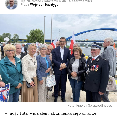
Opublikowano
2 lata temu
w dniu
5 czerwca 2024
Przez
Wojciech Basałygo
Foto: Prawo i Sprawiedliwość
– Jadąc tutaj widziałem jak zmieniło się Pomorze