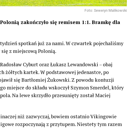
Foto: Seweryn Malikowski
Polonią zakończyło się remisem 1:1. Bramkę dla
tydzień spotkań już za nami. W czwartek pojechaliśmy
 się z miejscową Polonią.
 Radosław Cyburt oraz Łukasz Lewandowski – obaj
h żółtych kartek. W podstawowej jedenastce, po
jawił się Bartłomiej Żukowski. Z powodu kontuzji
ego miejsce do składu wskoczył Szymon Smerdel, który
pola. Na lewe skrzydło przesunięty został Maciej
inaczej niż zazwyczaj, bowiem ostatnio Vikingowie
 ligowe rozpoczynają z przytupem. Niestety tym razem