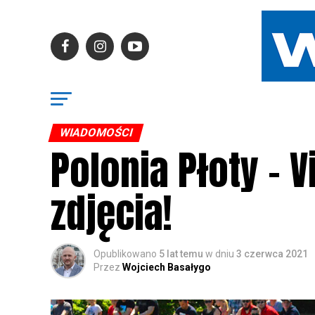
WIADOMOŚCI
Polonia Płoty – V
zdjęcia!
Opublikowano
5 lat temu
w dniu
3 czerwca 2021
Przez
Wojciech Basałygo