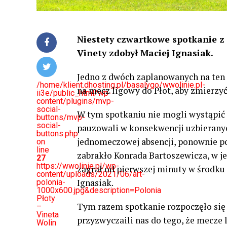
Niestety czwartkowe spotkanie z 
Vinety zdobył Maciej Ignasiak.
Jedno z dwóch zaplanowanych na ten 
/home/klient.dhosting.pl/basalygo/wwolinie.pl-
na mecz ligowy do Płot, aby zmierzyć
ii3e/public_html/wp-
content/plugins/mvp-
social-
W tym spotkaniu nie mogli wystąpić
buttons/mvp-
social-
pauzowali w konsekwencji uzbieranyc
buttons.php
jednomeczowej absencji, ponownie po
on
line
zabrakło Konrada Bartoszewicza, w j
27
https://wwolinie.pl/wp-
zagrał od pierwszej minuty w środku 
content/uploads/2021/06/art-
Ignasiak.
polonia-
1000x600.jpg&description=Polonia
Płoty
Tym razem spotkanie rozpoczęło się 
–
Vineta
przyzwyczaili nas do tego, że mecze
Wolin