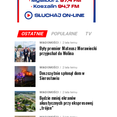
OSTATNIE
POPULARNE
TV
WIADOMOŚCI
2 lata temu
Były premier Mateusz Morawiecki
przyjechał do Wolina
WIADOMOŚCI
2 lata temu
Doszczętnie spłonął dom w
Sierosławiu
WIADOMOŚCI
2 lata temu
Będzie mniej ekranów
akustycznych przy ekspresowej
„trójce”