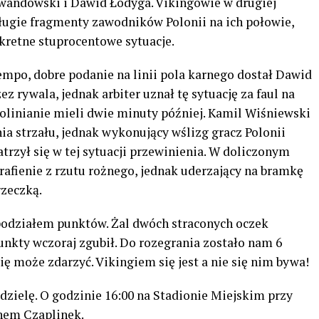
andowski i Dawid Łodyga. Vikingowie w drugiej
długie fragmenty zawodników Polonii na ich połowie,
kretne stuprocentowe sytuacje.
mpo, dobre podanie na linii pola karnego dostał Dawid
z rywala, jednak arbiter uznał tę sytuację za faul na
wolinianie mieli dwie minuty później. Kamil Wiśniewski
nia strzału, jednak wykonujący wślizg gracz Polonii
atrzył się w tej sytuacji przewinienia. W doliczonym
rafienie z rzutu rożnego, jednak uderzający na bramkę
rzeczką.
podziałem punktów. Żal dwóch straconych oczek
punkty wczoraj zgubił. Do rozegrania zostało nam 6
ię może zdarzyć. Vikingiem się jest a nie się nim bywa!
edzielę. O godzinie 16:00 na Stadionie Miejskim przy
chem Czaplinek.