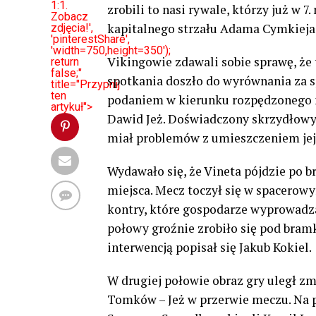
1:1.
zrobili to nasi rywale, którzy już w 
Zobacz
kapitalnego strzału Adama Cymkieja
zdjęcia!',
'pinterestShare',
'width=750,height=350');
Vikingowie zdawali sobie sprawę, że t
return
false;"
spotkania doszło do wyrównania za 
title="Przypnij
ten
podaniem w kierunku rozpędzonego n
artykuł">
Dawid Jeż. Doświadczony skrzydłowy
miał problemów z umieszczeniem jej
Wydawało się, że Vineta pójdzie po br
miejsca. Mecz toczył się w spacerowy
kontry, które gospodarze wyprowadza
połowy groźnie zrobiło się pod bramk
interwencją popisał się Jakub Kokiel.
W drugiej połowie obraz gry uległ z
Tomków – Jeż w przerwie meczu. Na p