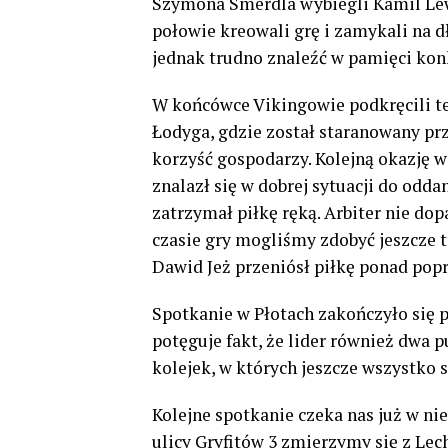
Szymona Smerdla wybiegli Kamil Lew
połowie kreowali grę i zamykali na 
jednak trudno znaleźć w pamięci kon
W końcówce Vikingowie podkręcili te
Łodyga, gdzie został staranowany prze
korzyść gospodarzy. Kolejną okazję 
znalazł się w dobrej sytuacji do odda
zatrzymał piłkę ręką. Arbiter nie dop
czasie gry mogliśmy zdobyć jeszcze t
Dawid Jeż przeniósł piłkę ponad pop
Spotkanie w Płotach zakończyło się 
potęguje fakt, że lider również dwa 
kolejek, w których jeszcze wszystko s
Kolejne spotkanie czeka nas już w ni
ulicy Gryfitów 3 zmierzymy się z Le