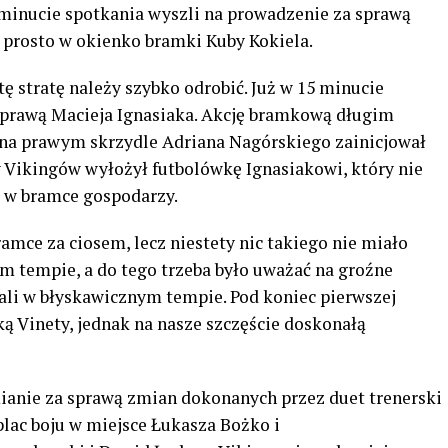
7. minucie spotkania wyszli na prowadzenie za sprawą
 prosto w okienko bramki Kuby Kokiela.
ę stratę należy szybko odrobić. Już w 15 minucie
sprawą Macieja Ignasiaka. Akcję bramkową długim
a prawym skrzydle Adriana Nagórskiego zainicjował
 Vikingów wyłożył futbolówkę Ignasiakowi, który nie
 w bramce gospodarzy.
amce za ciosem, lecz niestety nic takiego nie miało
m tempie, a do tego trzeba było uważać na groźne
li w błyskawicznym tempie. Pod koniec pierwszej
ą Vinety, jednak na nasze szczęście doskonałą
mianie za sprawą zmian dokonanych przez duet trenerski
lac boju w miejsce Łukasza Bożko i