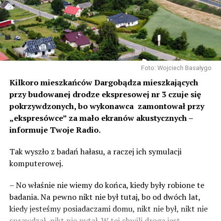
Foto: Wojciech Basałygo
Kilkoro mieszkańców Dargobądza mieszkających
przy budowanej drodze ekspresowej nr 3 czuje się
pokrzywdzonych, bo wykonawca zamontował przy
„ekspresówce” za mało ekranów akustycznych –
informuje Twoje Radio.
Tak wyszło z badań hałasu, a raczej ich symulacji
komputerowej.
– No właśnie nie wiemy do końca, kiedy były robione te
badania. Na pewno nikt nie był tutaj, bo od dwóch lat,
kiedy jesteśmy posiadaczami domu, nikt nie był, nikt nie
sprawdzał, nikt nie pytał. W tej chwili droga jest