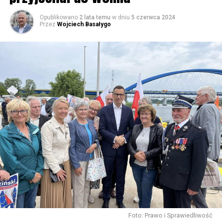
Opublikowano
2 lata temu
w dniu
5 czerwca 2024
Przez
Wojciech Basałygo
Foto: Prawo i Sprawiedliwość