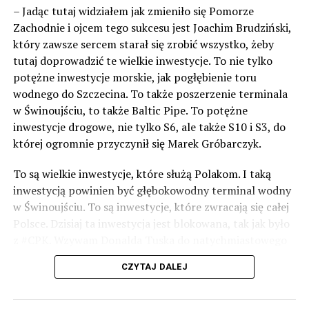
– Jadąc tutaj widziałem jak zmieniło się Pomorze
Zachodnie i ojcem tego sukcesu jest Joachim Brudziński,
który zawsze sercem starał się zrobić wszystko, żeby
tutaj doprowadzić te wielkie inwestycje. To nie tylko
potężne inwestycje morskie, jak pogłębienie toru
wodnego do Szczecina. To także poszerzenie terminala
w Świnoujściu, to także Baltic Pipe. To potężne
inwestycje drogowe, nie tylko S6, ale także S10 i S3, do
której ogromnie przyczynił się Marek Gróbarczyk.
To są wielkie inwestycje, które służą Polakom. I taką
inwestycją powinien być głębokowodny terminal wodny
w Świnoujściu. To są inwestycje, które zwracają się całej
Polsce. Dzisiaj ta inwestycja jest blokowana, tak jak było
z #CPK. Wzywam Donalda Tuska do natychmiastowego
odblokowania CPK.
CZYTAJ DALEJ
Warto 9 czerwca postawić na tych, którzy wiedzą jak
wykorzystać wspaniały potencjał Zachodniego Pomorza,