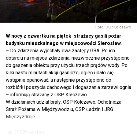
się tutaj nie kończy, Polska się tutaj zaczyna.
Gdyby nie determinacja rządu Prawa i Sprawiedliwości,
to tunel pod Świną do dzisiaj byłby w sferze
Foto: OSP Kołczewo
projektowania i dyskusji. Ważny tutaj był wkład
W nocy z czwartku na piątek strażacy gasili pożar
samorządu, ale to rząd PiS podjął w tej sprawie
budynku mieszkalnego w miejscowości Sierosław.
najważniejsze decyzje. Powstał dzięki ogromnej
– Do zdarzenia wyjechały dwa zastępy GBA. Po ich
determinacji rządu najpierw Pani Premier Beaty Szydło,
dotarciu na miejsce zdarzenia, niezwłocznie przystąpiono
a następnie Pana Premiera Mateusza Morawieckiego.
do gaszenia obiektu przy użyciu trzech prądów wody. Po
Chciałbym podziękować Panu Premierowi za to jak
kilkunastu minutach akcji gaśniczej ogień udało się
osobiście pilnował powstania tej inwestycji. Cieszymy
wstępnie opanować, a następnie przystąpiono do
się, że turyści również korzystają z tunelu, cieszymy się,
rozbiórki poszycia dachowego i dogaszania zarzewi ognia
że wśród tych 4 milionów samochodów, które
– informują strażacy z OSP Kołczewo.
przejechały już otwartym tunelem w Świnoujściu,
W działaniach udział brały: OSP Kołczewo, Ochotnicza
przyjechało tutaj do nas tak wielu turystów z zagranicy
Straż Pożarna w Międzywodziu, OSP Ładzin i JRG
– powiedział Wiceprezes PiS Joachim Brudziński w
Międzyzdroje.
#Wolin.
59099 odsłon
– Za czasów rządu Prawa i Sprawiedliwości