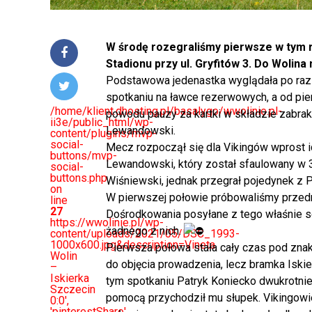
W środę rozegraliśmy pierwsze w tym 
Stadionu przy ul. Gryfitów 3. Do Wolina
Podstawowa jedenastka wyglądała po raz 
spotkaniu na ławce rezerwowych, a od pi
/home/klient.dhosting.pl/basalygo/wwolinie.pl-
powodu pauzy za kartki w składzie zabrak
ii3e/public_html/wp-
Lewandowski.
content/plugins/mvp-
social-
Mecz rozpoczął się dla Vikingów wprost id
buttons/mvp-
Lewandowski, który został sfaulowany w 3
social-
buttons.php
Wiśniewski, jednak przegrał pojedynek z P
on
W pierwszej połowie próbowaliśmy przedr
line
27
Dośrodkowania posyłane z tego właśnie se
https://wwolinie.pl/wp-
żadnego z nich.
content/uploads/2021/05/DSC_1993-
1000x600.jpg&description=Vineta
Pierwsza połowa stała cały czas pod znaki
Wolin
do objęcia prowadzenia, lecz bramka Isk
–
Iskierka
tym spotkaniu Patryk Koniecko dwukrotnie 
Szczecin
pomocą przychodził mu słupek. Vikingowie
0:0',
'pinterestShare',