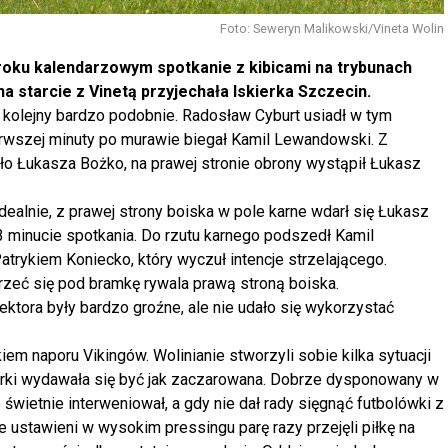
Foto: Seweryn Malikowski/Vineta Wolin
roku kalendarzowym spotkanie z kibicami na trybunach
 na starcie z Vinetą przyjechała Iskierka Szczecin.
kolejny bardzo podobnie. Radosław Cyburt usiadł w tym
erwszej minuty po murawie biegał Kamil Lewandowski. Z
ło Łukasza Bożko, na prawej stronie obrony wystąpił Łukasz
ealnie, z prawej strony boiska w pole karne wdarł się Łukasz
 minucie spotkania. Do rzutu karnego podszedł Kamil
atrykiem Koniecko, który wyczuł intencje strzelającego.
zeć się pod bramkę rywala prawą stroną boiska.
ktora były bardzo groźne, ale nie udało się wykorzystać
em naporu Vikingów. Wolinianie stworzyli sobie kilka sytuacji
ierki wydawała się być jak zaczarowana. Dobrze dysponowany w
świetnie interweniował, a gdy nie dał rady sięgnąć futbolówki z
 ustawieni w wysokim pressingu parę razy przejęli piłkę na