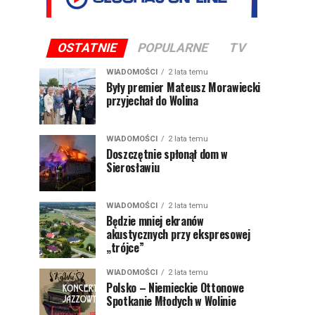
OSTATNIE
POPULARNE
TV
WIADOMOŚCI
2 lata temu
Były premier Mateusz Morawiecki
przyjechał do Wolina
WIADOMOŚCI
2 lata temu
Doszczętnie spłonął dom w
Sierosławiu
WIADOMOŚCI
2 lata temu
Będzie mniej ekranów
akustycznych przy ekspresowej
„trójce”
WIADOMOŚCI
2 lata temu
Polsko – Niemieckie Ottonowe
Spotkanie Młodych w Wolinie