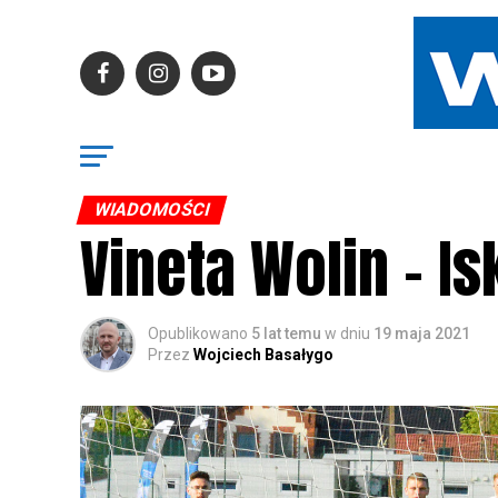
WIADOMOŚCI
Vineta Wolin – Is
Opublikowano
5 lat temu
w dniu
19 maja 2021
Przez
Wojciech Basałygo