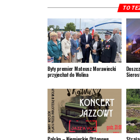
TO TE
Były premier Mateusz Morawiecki
Doszcz
przyjechał do Wolina
Sieros
Polsko – Niemieckie Ottonowe
Straża