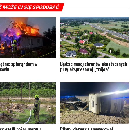
Ż MOŻE CI SIĘ SPODOBAĆ
ętnie spłonął dom w
Będzie mniej ekranów akustycznych
ławiu
przy ekspresowej „trójce”
cy gasili pożar nasypu
Pijany kierowca spowodował