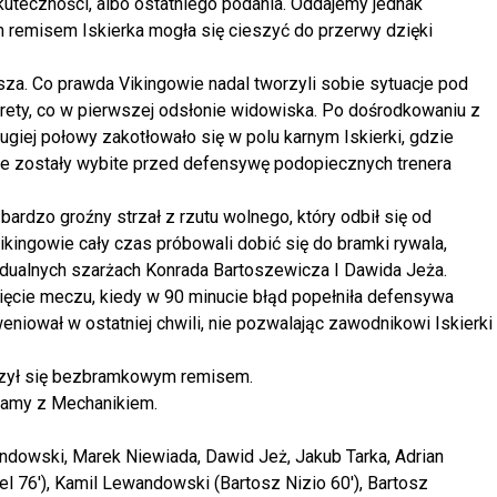
kuteczności, albo ostatniego podania. Oddajemy jednak
remisem Iskierka mogła się cieszyć do przerwy dzięki
sza. Co prawda Vikingowie nadal tworzyli sobie sytuacje pod
onkrety, co w pierwszej odsłonie widowiska. Po dośrodkowaniu z
giej połowy zakotłowało się w polu karnym Iskierki, gdzie
kie zostały wybite przed defensywę podopiecznych trenera
bardzo groźny strzał z rzutu wolnego, który odbił się od
ikingowie cały czas próbowali dobić się do bramki rywala,
idualnych szarżach Konrada Bartoszewicza I Dawida Jeża.
ięcie meczu, kiedy w 90 minucie błąd popełniła defensywa
niował w ostatniej chwili, nie pozwalając zawodnikowi Iskierki
czył się bezbramkowym remisem.
ramy z Mechanikiem.
ndowski, Marek Niewiada, Dawid Jeż, Jakub Tarka, Adrian
l 76′), Kamil Lewandowski (Bartosz Nizio 60′), Bartosz