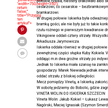
połowie rywala, niestety brakowało albo s
'width=750,height=350');
cesarzowi, co cesarskie – bezbramkowym 
return
false;"
bramkarzowi.
title="Przypnij
W drugiej połowie Iskierka była odważniej
ten
artykuł">
bramką gości, ale nie były już to takie k
rzutu rożnego w pierwszym kwadransie dru
Vikingowie oddali cztery strzały. Wszyst
Arkadiusza Jarymowicza.
Iskierka oddała również w drugiej połowie 
zewnętrznej części słupka Kuby Kokiela. V
oddając m.in dwa groźne strzały po indyw
Jednak to Iskierka miała szansę na zamkn
gospodarzy. Marek Niewiada jednak interwe
oddać strzału z bliskiej odległości.
Mecz pomiędzy Vinetą, a Iskierką zakoń
W sobotę jedziemy do Bobolic, gdzie zag
VINETA WOLIN 0:0 ISKIERKA SZCZECIN
Vineta Wolin: Jakub Kokiel – Łukasz Lewa
Nagórski, Maciej Ignasiak (Szymon Smerde