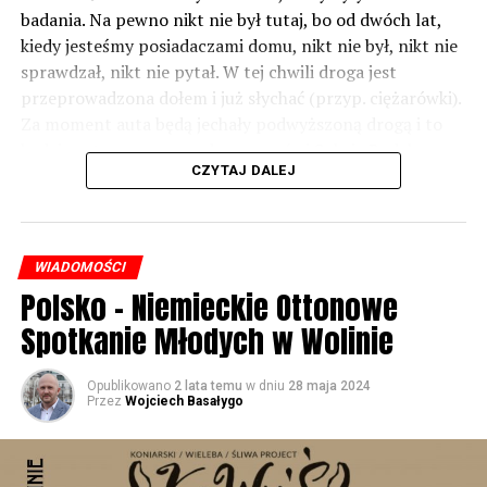
badania. Na pewno nikt nie był tutaj, bo od dwóch lat,
kiedy jesteśmy posiadaczami domu, nikt nie był, nikt nie
sprawdzał, nikt nie pytał. W tej chwili droga jest
przeprowadzona dołem i już słychać (przyp. ciężarówki).
Za moment auta będą jechały podwyższoną drogą i to
będzie czteropasmowa droga – mówi Sylwia Rudak,
CZYTAJ DALEJ
mieszkanka Dargobądza.
Inwestor tłumaczy, że poluzowano normy i to co było
hałasem jeszcze kilkanaście lat temu – dziś już nim nie
WIADOMOŚCI
jest.
Polsko – Niemieckie Ottonowe
– Tych ekranów rzeczywiście w rejonie miejscowości
Spotkanie Młodych w Wolinie
Dargobądz jest trochę mniej niż było przy starej drodze
krajowej numer trzy. Natomiast to wynika również z
Opublikowano
2 lata temu
w dniu
28 maja 2024
tego, że te normy dopuszczalnego hałasu, które obecnie
Przez
Wojciech Basałygo
obowiązują i które obowiązywały również podczas
przygotowywania dokumentacji projektowej dla drogi
ekspresowej S3 są inne niż te, które były przed wieloma