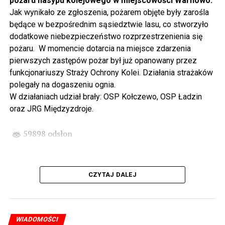
pożaru nasypu kolejowego w miejscowości Warnowo.
odbywając podróż w czasie za sprawą Centrum Słowian i
Jak wynikało ze zgłoszenia, pożarem objęte były zarośla
Wikingów lub zwiedzając miasto z przewodnikiem (start
będące w bezpośrednim sąsiedztwie lasu, co stworzyło
spod biblioteki). O godzinie 19.00 w kolegiacie
dodatkowe niebezpieczeństwo rozprzestrzenienia się
wysłuchamy organowego koncertu w wykonaniu
pożaru. W momencie dotarcia na miejsce zdarzenia
państwa Witkowskich.
pierwszych zastępów pożar był już opanowany przez
funkcjonariuszy Straży Ochrony Kolei. Działania strażaków
Wyjątkowym wydarzeniem będzie koncert w wykonaniu
polegały na dogaszeniu ognia.
Kawuś Music Project, podczas którego wysłuchamy
W działaniach udział brały: OSP Kołczewo, OSP Ładzin
polskich przebojów w jazzowej aranżacji (godz. 20.00
oraz JRG Międzyzdroje.
przed biblioteką). Podczas koncertu zaplanowaliśmy dla
Państwa poczęstunek.
59898 odsłon
Projekt Polsko – Niemieckie Ottonowe Spotkanie
Młodych sfinansowany został z Funduszu Małych
Projektów Interreg VI A – Kultura i zrównoważona
CZYTAJ DALEJ
turystyka.
Partnerzy projektu: Gmina Wolin, Miasto Prenzlau
(Niemcy), Biblioteka Publiczna Gminy Wolin, Parafia
WIADOMOŚCI