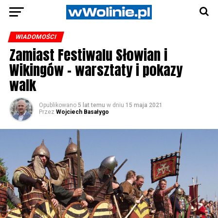
WIADOMOŚCI
Zamiast Festiwalu Słowian i
Wikingów – warsztaty i pokazy
walk
Opublikowano
5 lat temu
w dniu
15 maja 2021
Przez
Wojciech Basałygo