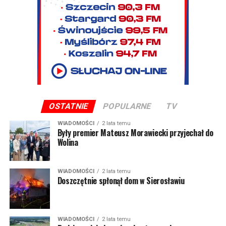
OSTATNIE
POPULARNE
TV
WIADOMOŚCI
2 lata temu
Były premier Mateusz Morawiecki przyjechał do
Wolina
WIADOMOŚCI
2 lata temu
Doszczętnie spłonął dom w Sierosławiu
WIADOMOŚCI
2 lata temu