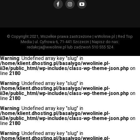
© Copyright 2021, Wszelkie prawa zastrzeżone | wWolinie.pl | Red Top
Media | ul. Cyfrowa 6, 71-441 Szczecin | Napisz do nas:
redakcja@wwolinie.pl lub zadzwoń 510 555 524
Warning
: Undefined array key "slug" in
/home/klient.dhosting.pl/basalygo/wwolinie.pl-
ii3e/public_html/wp-includes/class-wp-theme-json.php
on
line
2180
Warning
: Undefined array key "slug" in
/home/klient.dhosting.pl/basalygo/wwolinie.pl-
ii3e/public_html/wp-includes/class-wp-theme-json.php
on
line
2180
Warning
: Undefined array key "slug" in
/home/klient.dhosting.pl/basalygo/wwolinie.pl-
ii3e/public_html/wp-includes/class-wp-theme-json.php
on
line
2180
Warning
: Undefined array key "slug" in
/home/klient.dhosting.pl/basalygo/wwolinie.pl-