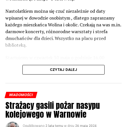
wówczas będą podjęte działania w celu realizacji takich
zabezpieczeń. Dopóki nie będzie tych przekroczonych
Nastolatkiem można się czuć niezależnie od daty
norm dopuszczalnego hałasu, no to nie możemy nic
wpisanej w dowodzie osobistym , dlatego zapraszamy
zrobić. Tam są odpowiednie normy – 61 i 56 decybeli –
każdego mieszkańca Wolina i okolic. Czekają na was m.in.
zaznacza.
darmowe koncerty, różnorodne warsztaty i strefa
dmuchańców dla dzieci. Wszystko na placu przed
Foto: Wojciech Basałygo
biblioteką.
Startujemy w czwartek 30 maja o godzinie 16.00
59899 odsłon
występami zespołów „Yellow” i „Specyficzni”.
CZYTAJ DALEJ
WIADOMOŚCI
Strażacy gasili pożar nasypu
kolejowego w Warnowie
Opublikowano
2 lata temu
w dniu
26 maja 2024