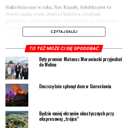
Najkrótsza noc w roku, Noc Kupały, Sobótka jest to
święto ognia, wody, słońca i księżyca, urodzaju,
płodności, radości i miłości, obchodzone na obszarach
zamieszkiwanych nie tylko przez Słowian, będzie
CZYTAJ DALEJ
niezapomniana dla każdego kto przybędzie w tym czasie
do skansenu. Niezwykły program, korowód z
pochodniami, otwarty konkurs wianków, dawne obrzędy,
TO TEŻ MOŻE CI SIĘ SPODOBAĆ
warsztaty rzemiosł, degustacja słowiańskich potraw,
Były premier Mateusz Morawiecki przyjechał
zabawy i gry historyczne
do Wolina
3-4 lipca – Miodobranie
Doszczętnie spłonął dom w Sierosławiu
Warsztaty dawnych rzemiosł, m.in. ciekawe rzemiosło
bartników i jego wczesnośredniowieczne początki,
degustacja potraw dawnej kuchni z wykorzystaniem
miodu.
Będzie mniej ekranów akustycznych przy
ekspresowej „trójce”
24 – 29 lipca – Warsztaty Archeologii
Eksperymentalnej