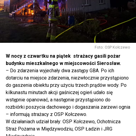
rolnictwem, silne innowacją, to polska racja stanu. I my
tak to traktujemy. Jesteśmy dzisiaj w Wolinie. Często to
mówię, tutaj, na wyspie Wolin, na wyspie Uznam, Polska
się tutaj nie kończy, Polska się tutaj zaczyna.
Gdyby nie determinacja rządu Prawa i Sprawiedliwości,
to tunel pod Świną do dzisiaj byłby w sferze
Foto: OSP Kołczewo
projektowania i dyskusji. Ważny tutaj był wkład
W nocy z czwartku na piątek strażacy gasili pożar
samorządu, ale to rząd PiS podjął w tej sprawie
budynku mieszkalnego w miejscowości Sierosław.
najważniejsze decyzje. Powstał dzięki ogromnej
– Do zdarzenia wyjechały dwa zastępy GBA. Po ich
determinacji rządu najpierw Pani Premier Beaty Szydło,
dotarciu na miejsce zdarzenia, niezwłocznie przystąpiono
a następnie Pana Premiera Mateusza Morawieckiego.
do gaszenia obiektu przy użyciu trzech prądów wody. Po
Chciałbym podziękować Panu Premierowi za to jak
kilkunastu minutach akcji gaśniczej ogień udało się
osobiście pilnował powstania tej inwestycji. Cieszymy
wstępnie opanować, a następnie przystąpiono do
się, że turyści również korzystają z tunelu, cieszymy się,
rozbiórki poszycia dachowego i dogaszania zarzewi ognia
że wśród tych 4 milionów samochodów, które
– informują strażacy z OSP Kołczewo.
przejechały już otwartym tunelem w Świnoujściu,
W działaniach udział brały: OSP Kołczewo, Ochotnicza
przyjechało tutaj do nas tak wielu turystów z zagranicy
Straż Pożarna w Międzywodziu, OSP Ładzin i JRG
– powiedział Wiceprezes PiS Joachim Brudziński w