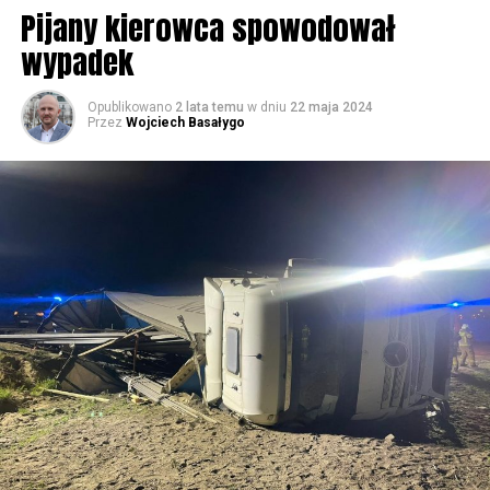
Rzymskokatolicka w Wolinie
Pijany kierowca spowodował
wypadek
59899 odsłon
Opublikowano
2 lata temu
w dniu
22 maja 2024
Przez
Wojciech Basałygo