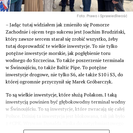
Święto odbywające się co roku z myślą o duszach
zmarłych. Zaprezentowane będą zwyczaje i obrzędy
Foto: Prawo i Sprawiedliwość
związane z oddawaniem czci i pamięcią o przodkach,
– Jadąc tutaj widziałem jak zmieniło się Pomorze
którzy już odeszli. Zaduszki sprzed 1000 lat.
Zachodnie i ojcem tego sukcesu jest Joachim Brudziński,
który zawsze sercem starał się zrobić wszystko, żeby
tutaj doprowadzić te wielkie inwestycje. To nie tylko
4056 odsłon
potężne inwestycje morskie, jak pogłębienie toru
wodnego do Szczecina. To także poszerzenie terminala
w Świnoujściu, to także Baltic Pipe. To potężne
POWIĄZANE TEMATY:
WOLIN
inwestycje drogowe, nie tylko S6, ale także S10 i S3, do
NASTĘPNY
której ogromnie przyczynił się Marek Gróbarczyk.
Dzieci urodzone w gminie Wolin otrzymają coś
specjalnego
To są wielkie inwestycje, które służą Polakom. I taką
NIE PRZEGAP
inwestycją powinien być głębokowodny terminal wodny
Zagrożenie pożarowe w lasach. Wilgotność ściółki na
w Świnoujściu. To są inwestycje, które zwracają się całej
poziomie 10 proc.
Polsce. Dzisiaj ta inwestycja jest blokowana, tak jak było
z #CPK. Wzywam Donalda Tuska do natychmiastowego
odblokowania CPK.