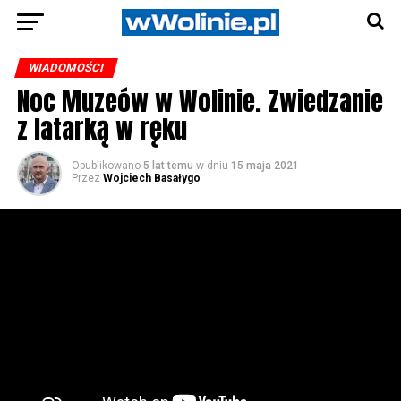
WIADOMOŚCI
Noc Muzeów w Wolinie. Zwiedzanie
z latarką w ręku
Opublikowano
5 lat temu
w dniu
15 maja 2021
Przez
Wojciech Basałygo