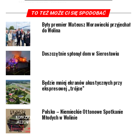
wierzeń jego
średniowiecznych
TO TEŻ MOŻE CI SIĘ SPODOBAĆ
mieszkańców.
Były premier Mateusz Morawiecki przyjechał
do Wolina
Można zobaczyć makietę Wolina ukazującą miasto
na przełomie XIX i XX w., a także obejrzeć przedwojenne
Doszczętnie spłonął dom w Sierosławiu
widokówki.
4585 odsłon
Będzie mniej ekranów akustycznych przy
ekspresowej „trójce”
POWIĄZANE TEMATY:
WOLIN
NASTĘPNY
Polsko – Niemieckie Ottonowe Spotkanie
Schody na plażę w Świętouściu najpóźniej do końca
Młodych w Wolinie
czerwca
NIE PRZEGAP
Ogródki restauracyjne nareszcie otwarte!