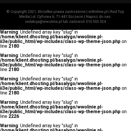
© Copyright 2021, Wszelkie prawa zastrzeżone | wWolinie.pl | Red Top
Media | ul. Cyfrowa 6, 71-441 Szczecin | Napisz do nas:
redakcja@wwolinie.pl lub zadzwoń 510 555 524
Warning
: Undefined array key "slug" in
/home/klient.dhosting.pl/basalygo/wwolinie.pl-
ii3e/public_html/wp-includes/class-wp-theme-json.php
on
line
2180
Warning
: Undefined array key "slug" in
/home/klient.dhosting.pl/basalygo/wwolinie.pl-
ii3e/public_html/wp-includes/class-wp-theme-json.php
on
line
2180
Warning
: Undefined array key "slug" in
/home/klient.dhosting.pl/basalygo/wwolinie.pl-
ii3e/public_html/wp-includes/class-wp-theme-json.php
on
line
2180
Warning
: Undefined array key "slug" in
/home/klient.dhosting.pl/basalygo/wwolinie.pl-
ii3e/public_html/wp-includes/class-wp-theme-json.php
on
line
2226
Warning
: Undefined array key "slug" in
/home/klient.dhosting.pl/basalygo/wwolinie.pl-