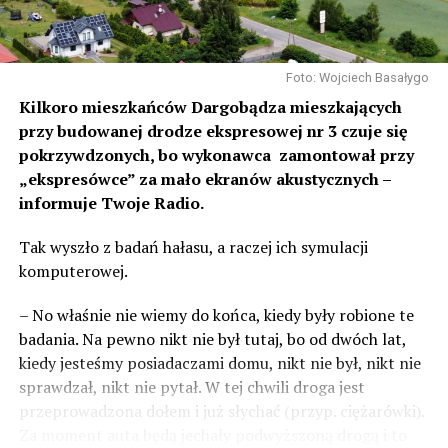
Foto: Wojciech Basałygo
Kilkoro mieszkańców Dargobądza mieszkających
przy budowanej drodze ekspresowej nr 3 czuje się
pokrzywdzonych, bo wykonawca zamontował przy
„ekspresówce” za mało ekranów akustycznych –
informuje Twoje Radio.
Tak wyszło z badań hałasu, a raczej ich symulacji
komputerowej.
– No właśnie nie wiemy do końca, kiedy były robione te
badania. Na pewno nikt nie był tutaj, bo od dwóch lat,
kiedy jesteśmy posiadaczami domu, nikt nie był, nikt nie
sprawdzał, nikt nie pytał. W tej chwili droga jest
przeprowadzona dołem i już słychać (przyp. ciężarówki).
Za moment auta będą jechały podwyższoną drogą i to