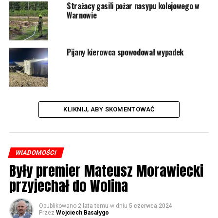
Strażacy gasili pożar nasypu kolejowego w
Warnowie
Pijany kierowca spowodował wypadek
KLIKNIJ, ABY SKOMENTOWAĆ
WIADOMOŚCI
Były premier Mateusz Morawiecki
przyjechał do Wolina
Opublikowano
2 lata temu
w dniu
5 czerwca 2024
Przez
Wojciech Basałygo