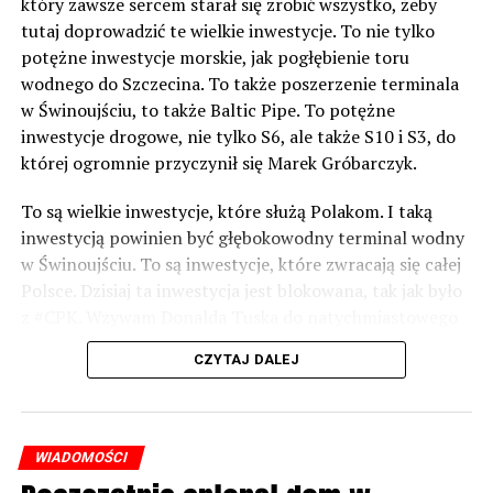
który zawsze sercem starał się zrobić wszystko, żeby
tutaj doprowadzić te wielkie inwestycje. To nie tylko
potężne inwestycje morskie, jak pogłębienie toru
wodnego do Szczecina. To także poszerzenie terminala
w Świnoujściu, to także Baltic Pipe. To potężne
inwestycje drogowe, nie tylko S6, ale także S10 i S3, do
której ogromnie przyczynił się Marek Gróbarczyk.
To są wielkie inwestycje, które służą Polakom. I taką
inwestycją powinien być głębokowodny terminal wodny
w Świnoujściu. To są inwestycje, które zwracają się całej
Polsce. Dzisiaj ta inwestycja jest blokowana, tak jak było
z #CPK. Wzywam Donalda Tuska do natychmiastowego
odblokowania CPK.
CZYTAJ DALEJ
Warto 9 czerwca postawić na tych, którzy wiedzą jak
wykorzystać wspaniały potencjał Zachodniego Pomorza,
o którym śp. Lech Kaczyński powiedział, że jest naszą
WIADOMOŚCI
racją stanu. Warto zagłosować na kandydatów PiS 9