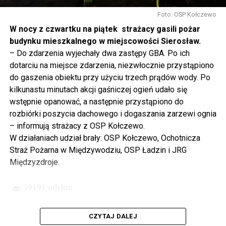
Gdyby nie determinacja rządu Prawa i Sprawiedliwości,
to tunel pod Świną do dzisiaj byłby w sferze
Foto: OSP Kołczewo
projektowania i dyskusji. Ważny tutaj był wkład
W nocy z czwartku na piątek strażacy gasili pożar
samorządu, ale to rząd PiS podjął w tej sprawie
budynku mieszkalnego w miejscowości Sierosław.
najważniejsze decyzje. Powstał dzięki ogromnej
– Do zdarzenia wyjechały dwa zastępy GBA. Po ich
determinacji rządu najpierw Pani Premier Beaty Szydło,
dotarciu na miejsce zdarzenia, niezwłocznie przystąpiono
a następnie Pana Premiera Mateusza Morawieckiego.
do gaszenia obiektu przy użyciu trzech prądów wody. Po
Chciałbym podziękować Panu Premierowi za to jak
kilkunastu minutach akcji gaśniczej ogień udało się
osobiście pilnował powstania tej inwestycji. Cieszymy
wstępnie opanować, a następnie przystąpiono do
się, że turyści również korzystają z tunelu, cieszymy się,
rozbiórki poszycia dachowego i dogaszania zarzewi ognia
że wśród tych 4 milionów samochodów, które
– informują strażacy z OSP Kołczewo.
przejechały już otwartym tunelem w Świnoujściu,
W działaniach udział brały: OSP Kołczewo, Ochotnicza
przyjechało tutaj do nas tak wielu turystów z zagranicy
Straż Pożarna w Międzywodziu, OSP Ładzin i JRG
– powiedział Wiceprezes PiS Joachim Brudziński w
Międzyzdroje.
#Wolin.
59191 odsłon
– Za czasów rządu Prawa i Sprawiedliwości
zainwestowano ogromne pieniądze w modernizację
CZYTAJ DALEJ
poszczególnych portów, w tym w Szczecinie, w