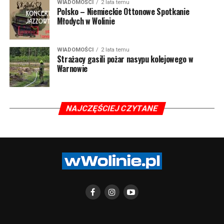
WIADOMOŚCI
2 lata temu
Polsko – Niemieckie Ottonowe Spotkanie
Młodych w Wolinie
WIADOMOŚCI
2 lata temu
Strażacy gasili pożar nasypu kolejowego w
Warnowie
NAJCZĘŚCIEJ CZYTANE