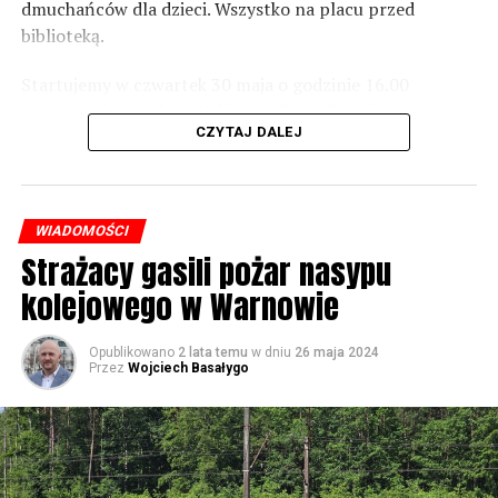
dmuchańców dla dzieci. Wszystko na placu przed
Foto: Wojciech Basałygo
biblioteką.
Startujemy w czwartek 30 maja o godzinie 16.00
59799 odsłon
występami zespołów „Yellow” i „Specyficzni”.
CZYTAJ DALEJ
WIADOMOŚCI
Strażacy gasili pożar nasypu
kolejowego w Warnowie
Opublikowano
2 lata temu
w dniu
26 maja 2024
Przez
Wojciech Basałygo