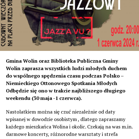
rozumiemy, że natężenie dźwięku wystarczyło do ich
instalacji, to na tym odcinku generują dokładnie ten sam
poziom dźwięku co tam. Sprawdzałyśmy, że odległość
naszych nieruchomości od drogi jest taka sama, a nawet
w stosunku do niektórych mniejsza niż tych, które są na
początku miejscowości chronione ekranami – mówi
Jolanta Podhajska.
Przedstawiciel GDDKiA mówi, że po roku od oddania
Gmina Wolin oraz Biblioteka Publiczna Gminy
inwestycji będzie przeprowadzona ponowna analiza
Wolin zaprasza wszystkich ludzi młodych duchem
hałasu, jeśli decybeli będzie więcej niż sądzono –
do wspólnego spędzenia czasu podczas Polsko –
wówczas ekrany zostaną zamontowane.
Niemieckiego Ottonowego Spotkania Młodych
Odbędzie się ono w trakcie najbliższego długiego
– Jeżeli wyjdzie na to, że są przekroczone normy, to
weekendu (30 maja -1 czerwca).
wówczas będą podjęte działania w celu realizacji takich
zabezpieczeń. Dopóki nie będzie tych przekroczonych
Nastolatkiem można się czuć niezależnie od daty
norm dopuszczalnego hałasu, no to nie możemy nic
wpisanej w dowodzie osobistym , dlatego zapraszamy
zrobić. Tam są odpowiednie normy – 61 i 56 decybeli –
każdego mieszkańca Wolina i okolic. Czekają na was m.in.
zaznacza.
darmowe koncerty, różnorodne warsztaty i strefa