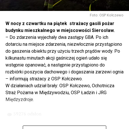
Gdyby nie determinacja rządu Prawa i Sprawiedliwości,
to tunel pod Świną do dzisiaj byłby w sferze
Foto: OSP Kołczewo
projektowania i dyskusji. Ważny tutaj był wkład
W nocy z czwartku na piątek strażacy gasili pożar
samorządu, ale to rząd PiS podjął w tej sprawie
budynku mieszkalnego w miejscowości Sierosław.
najważniejsze decyzje. Powstał dzięki ogromnej
– Do zdarzenia wyjechały dwa zastępy GBA. Po ich
determinacji rządu najpierw Pani Premier Beaty Szydło,
dotarciu na miejsce zdarzenia, niezwłocznie przystąpiono
a następnie Pana Premiera Mateusza Morawieckiego.
do gaszenia obiektu przy użyciu trzech prądów wody. Po
Chciałbym podziękować Panu Premierowi za to jak
kilkunastu minutach akcji gaśniczej ogień udało się
osobiście pilnował powstania tej inwestycji. Cieszymy
wstępnie opanować, a następnie przystąpiono do
się, że turyści również korzystają z tunelu, cieszymy się,
rozbiórki poszycia dachowego i dogaszania zarzewi ognia
że wśród tych 4 milionów samochodów, które
– informują strażacy z OSP Kołczewo.
przejechały już otwartym tunelem w Świnoujściu,
W działaniach udział brały: OSP Kołczewo, Ochotnicza
przyjechało tutaj do nas tak wielu turystów z zagranicy
Straż Pożarna w Międzywodziu, OSP Ładzin i JRG
– powiedział Wiceprezes PiS Joachim Brudziński w
Międzyzdroje.
#Wolin.
59276 odsłon
– Za czasów rządu Prawa i Sprawiedliwości
zainwestowano ogromne pieniądze w modernizację