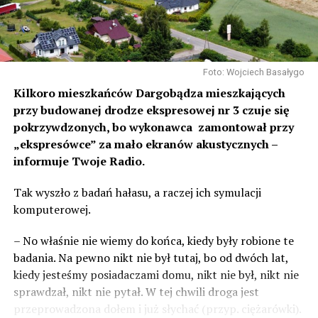
Foto: Wojciech Basałygo
Kilkoro mieszkańców Dargobądza mieszkających
przy budowanej drodze ekspresowej nr 3 czuje się
pokrzywdzonych, bo wykonawca zamontował przy
„ekspresówce” za mało ekranów akustycznych –
informuje Twoje Radio.
Tak wyszło z badań hałasu, a raczej ich symulacji
komputerowej.
– No właśnie nie wiemy do końca, kiedy były robione te
badania. Na pewno nikt nie był tutaj, bo od dwóch lat,
kiedy jesteśmy posiadaczami domu, nikt nie był, nikt nie
sprawdzał, nikt nie pytał. W tej chwili droga jest
przeprowadzona dołem i już słychać (przyp. ciężarówki).