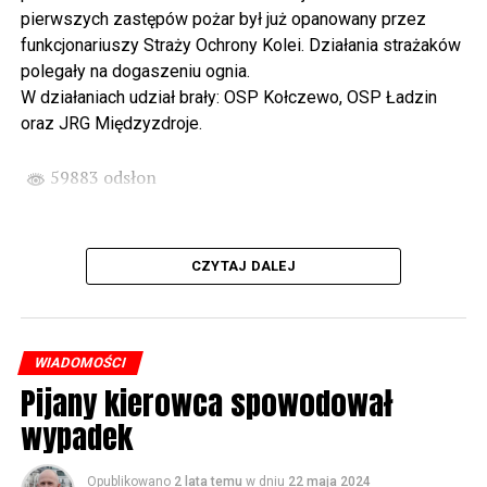
państwa Witkowskich.
pierwszych zastępów pożar był już opanowany przez
funkcjonariuszy Straży Ochrony Kolei. Działania strażaków
Wyjątkowym wydarzeniem będzie koncert w wykonaniu
polegały na dogaszeniu ognia.
Kawuś Music Project, podczas którego wysłuchamy
W działaniach udział brały: OSP Kołczewo, OSP Ładzin
polskich przebojów w jazzowej aranżacji (godz. 20.00
oraz JRG Międzyzdroje.
przed biblioteką). Podczas koncertu zaplanowaliśmy dla
Państwa poczęstunek.
59883 odsłon
Projekt Polsko – Niemieckie Ottonowe Spotkanie
Młodych sfinansowany został z Funduszu Małych
Projektów Interreg VI A – Kultura i zrównoważona
CZYTAJ DALEJ
turystyka.
Partnerzy projektu: Gmina Wolin, Miasto Prenzlau
(Niemcy), Biblioteka Publiczna Gminy Wolin, Parafia
WIADOMOŚCI
Rzymskokatolicka w Wolinie
Pijany kierowca spowodował
wypadek
59884 odsłon
Opublikowano
2 lata temu
w dniu
22 maja 2024