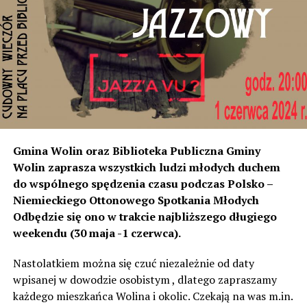
miejscowości od strony Świnoujścia, czyli tam
rozumiemy, że natężenie dźwięku wystarczyło do ich
instalacji, to na tym odcinku generują dokładnie ten sam
poziom dźwięku co tam. Sprawdzałyśmy, że odległość
naszych nieruchomości od drogi jest taka sama, a nawet
w stosunku do niektórych mniejsza niż tych, które są na
początku miejscowości chronione ekranami – mówi
Jolanta Podhajska.
Przedstawiciel GDDKiA mówi, że po roku od oddania
Gmina Wolin oraz Biblioteka Publiczna Gminy
inwestycji będzie przeprowadzona ponowna analiza
Wolin zaprasza wszystkich ludzi młodych duchem
hałasu, jeśli decybeli będzie więcej niż sądzono –
do wspólnego spędzenia czasu podczas Polsko –
wówczas ekrany zostaną zamontowane.
Niemieckiego Ottonowego Spotkania Młodych
Odbędzie się ono w trakcie najbliższego długiego
– Jeżeli wyjdzie na to, że są przekroczone normy, to
weekendu (30 maja -1 czerwca).
wówczas będą podjęte działania w celu realizacji takich
zabezpieczeń. Dopóki nie będzie tych przekroczonych
Nastolatkiem można się czuć niezależnie od daty
norm dopuszczalnego hałasu, no to nie możemy nic
wpisanej w dowodzie osobistym , dlatego zapraszamy
zrobić. Tam są odpowiednie normy – 61 i 56 decybeli –
każdego mieszkańca Wolina i okolic. Czekają na was m.in.