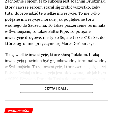
Zachodnie i ojcem tego sukcesu jest Joachim Brudziński,
który zawsze sercem starał się zrobić wszystko, żeby
tutaj doprowadzić te wielkie inwestycje. To nie tylko
potężne inwestycje morskie, jak pogłębienie toru
wodnego do Szczecina. To także poszerzenie terminala
w Świnoujściu, to także Baltic Pipe. To potężne
inwestycje drogowe, nie tylko S6, ale także S10 i S3, do
której ogromnie przyczynił się Marek Gróbarczyk.
To są wielkie inwestycje, które służą Polakom. I taką
inwestycją powinien być głębokowodny terminal wodny
w Świnoujściu. To są inwestycje, które zwracają się całej
Polsce. Dzisiaj ta inwestycja jest blokowana, tak jak było
z #CPK. Wzywam Donalda Tuska do natychmiastowego
odblokowania CPK.
CZYTAJ DALEJ
Warto 9 czerwca postawić na tych, którzy wiedzą jak
wykorzystać wspaniały potencjał Zachodniego Pomorza,
o którym śp. Lech Kaczyński powiedział, że jest naszą
WIADOMOŚCI