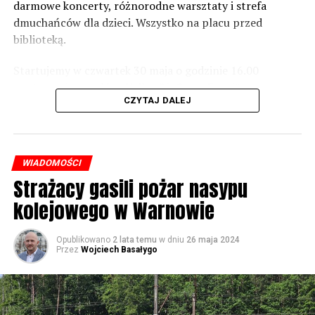
zaznacza.
darmowe koncerty, różnorodne warsztaty i strefa
dmuchańców dla dzieci. Wszystko na placu przed
Foto: Wojciech Basałygo
biblioteką.
Startujemy w czwartek 30 maja o godzinie 16.00
59884 odsłon
występami zespołów „Yellow” i „Specyficzni”.
CZYTAJ DALEJ
WIADOMOŚCI
Strażacy gasili pożar nasypu
kolejowego w Warnowie
Opublikowano
2 lata temu
w dniu
26 maja 2024
Przez
Wojciech Basałygo