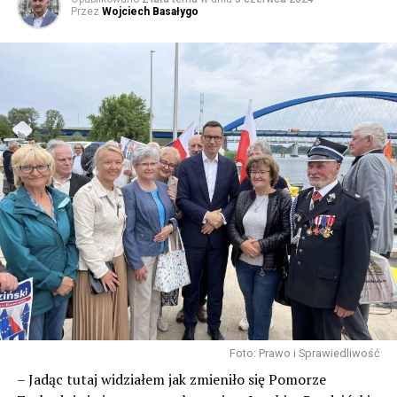
NIE PRZEGAP
Przez
Wojciech Basałygo
Pożar budynku gospodarczego w Rabiążu
Foto: Prawo i Sprawiedliwość
– Jadąc tutaj widziałem jak zmieniło się Pomorze