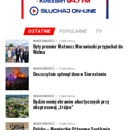
OSTATNIE
POPULARNE
TV
WIADOMOŚCI
2 lata temu
Były premier Mateusz Morawiecki przyjechał do
Wolina
WIADOMOŚCI
2 lata temu
Doszczętnie spłonął dom w Sierosławiu
WIADOMOŚCI
2 lata temu
Będzie mniej ekranów akustycznych przy
ekspresowej „trójce”
WIADOMOŚCI
2 lata temu
Polsko – Niemieckie Ottonowe Spotkanie