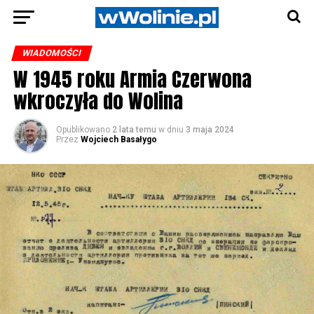
WIADOMOŚCI
W 1945 roku Armia Czerwona
wkroczyła do Wolina
Opublikowano
2 lata temu
w dniu
3 maja 2024
Przez
Wojciech Basałygo