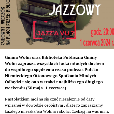
miejscowości od strony Świnoujścia, czyli tam
rozumiemy, że natężenie dźwięku wystarczyło do ich
instalacji, to na tym odcinku generują dokładnie ten sam
poziom dźwięku co tam. Sprawdzałyśmy, że odległość
naszych nieruchomości od drogi jest taka sama, a nawet
w stosunku do niektórych mniejsza niż tych, które są na
początku miejscowości chronione ekranami – mówi
Jolanta Podhajska.
Przedstawiciel GDDKiA mówi, że po roku od oddania
Gmina Wolin oraz Biblioteka Publiczna Gminy
inwestycji będzie przeprowadzona ponowna analiza
Wolin zaprasza wszystkich ludzi młodych duchem
hałasu, jeśli decybeli będzie więcej niż sądzono –
do wspólnego spędzenia czasu podczas Polsko –
wówczas ekrany zostaną zamontowane.
Niemieckiego Ottonowego Spotkania Młodych
Odbędzie się ono w trakcie najbliższego długiego
– Jeżeli wyjdzie na to, że są przekroczone normy, to
weekendu (30 maja -1 czerwca).
wówczas będą podjęte działania w celu realizacji takich
zabezpieczeń. Dopóki nie będzie tych przekroczonych
Nastolatkiem można się czuć niezależnie od daty
norm dopuszczalnego hałasu, no to nie możemy nic
wpisanej w dowodzie osobistym , dlatego zapraszamy
zrobić. Tam są odpowiednie normy – 61 i 56 decybeli –
każdego mieszkańca Wolina i okolic. Czekają na was m.in.