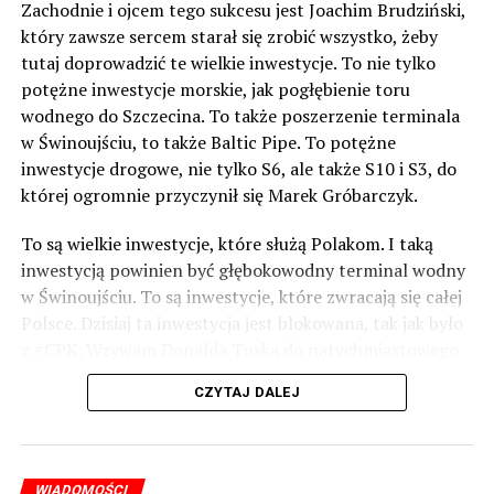
Zachodnie i ojcem tego sukcesu jest Joachim Brudziński,
który zawsze sercem starał się zrobić wszystko, żeby
tutaj doprowadzić te wielkie inwestycje. To nie tylko
potężne inwestycje morskie, jak pogłębienie toru
wodnego do Szczecina. To także poszerzenie terminala
w Świnoujściu, to także Baltic Pipe. To potężne
inwestycje drogowe, nie tylko S6, ale także S10 i S3, do
której ogromnie przyczynił się Marek Gróbarczyk.
To są wielkie inwestycje, które służą Polakom. I taką
inwestycją powinien być głębokowodny terminal wodny
w Świnoujściu. To są inwestycje, które zwracają się całej
Polsce. Dzisiaj ta inwestycja jest blokowana, tak jak było
z #CPK. Wzywam Donalda Tuska do natychmiastowego
odblokowania CPK.
CZYTAJ DALEJ
Warto 9 czerwca postawić na tych, którzy wiedzą jak
wykorzystać wspaniały potencjał Zachodniego Pomorza,
o którym śp. Lech Kaczyński powiedział, że jest naszą
WIADOMOŚCI