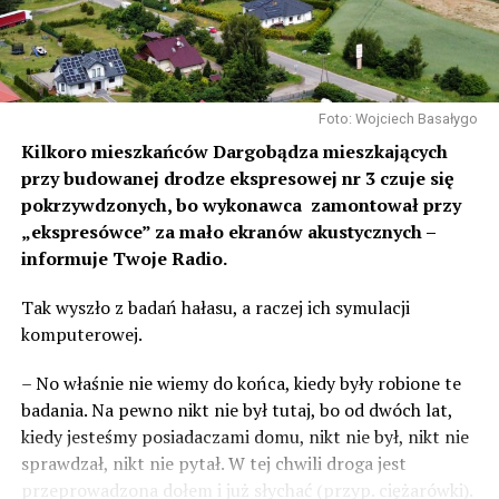
Foto: Wojciech Basałygo
Kilkoro mieszkańców Dargobądza mieszkających
przy budowanej drodze ekspresowej nr 3 czuje się
pokrzywdzonych, bo wykonawca zamontował przy
„ekspresówce” za mało ekranów akustycznych –
informuje Twoje Radio.
Tak wyszło z badań hałasu, a raczej ich symulacji
komputerowej.
– No właśnie nie wiemy do końca, kiedy były robione te
badania. Na pewno nikt nie był tutaj, bo od dwóch lat,
kiedy jesteśmy posiadaczami domu, nikt nie był, nikt nie
sprawdzał, nikt nie pytał. W tej chwili droga jest
przeprowadzona dołem i już słychać (przyp. ciężarówki).