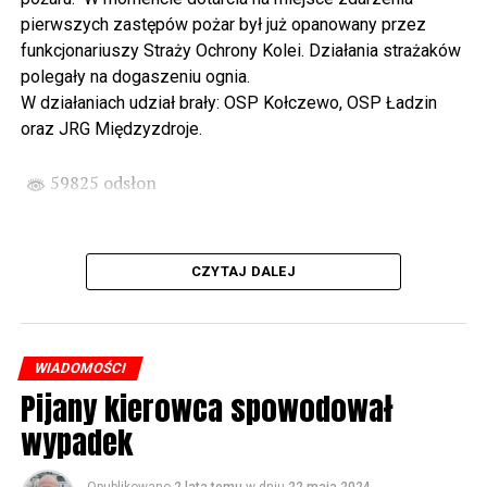
państwa Witkowskich.
pierwszych zastępów pożar był już opanowany przez
funkcjonariuszy Straży Ochrony Kolei. Działania strażaków
Wyjątkowym wydarzeniem będzie koncert w wykonaniu
polegały na dogaszeniu ognia.
Kawuś Music Project, podczas którego wysłuchamy
W działaniach udział brały: OSP Kołczewo, OSP Ładzin
polskich przebojów w jazzowej aranżacji (godz. 20.00
oraz JRG Międzyzdroje.
przed biblioteką). Podczas koncertu zaplanowaliśmy dla
Państwa poczęstunek.
59825 odsłon
Projekt Polsko – Niemieckie Ottonowe Spotkanie
Młodych sfinansowany został z Funduszu Małych
Projektów Interreg VI A – Kultura i zrównoważona
CZYTAJ DALEJ
turystyka.
Partnerzy projektu: Gmina Wolin, Miasto Prenzlau
(Niemcy), Biblioteka Publiczna Gminy Wolin, Parafia
WIADOMOŚCI
Rzymskokatolicka w Wolinie
Pijany kierowca spowodował
wypadek
59826 odsłon
Opublikowano
2 lata temu
w dniu
22 maja 2024