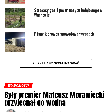
2490 odsłon
Strażacy gasili pożar nasypu kolejowego w
Warnowie
POWIĄZANE TEMATY:
WOLIN
NASTĘPNY
Porozmawiają o historii Pomorza Zachodniego
Pijany kierowca spowodował wypadek
NIE PRZEGAP
Murawa w Wolinie jak nowa. Stadion przygotowany na
sobotni mecz
KLIKNIJ, ABY SKOMENTOWAĆ
WIADOMOŚCI
Były premier Mateusz Morawiecki
przyjechał do Wolina