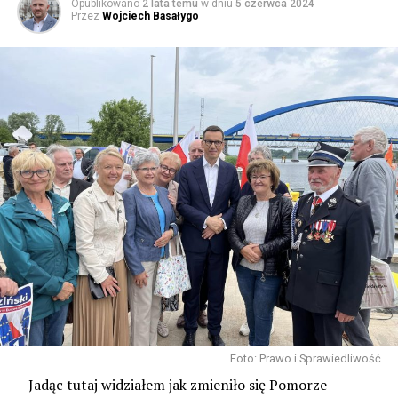
Opublikowano
2 lata temu
w dniu
5 czerwca 2024
Przez
Wojciech Basałygo
Foto: Prawo i Sprawiedliwość
– Jadąc tutaj widziałem jak zmieniło się Pomorze