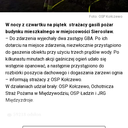
Gdyby nie determinacja rządu Prawa i Sprawiedliwości,
to tunel pod Świną do dzisiaj byłby w sferze
Foto: OSP Kołczewo
projektowania i dyskusji. Ważny tutaj był wkład
W nocy z czwartku na piątek strażacy gasili pożar
samorządu, ale to rząd PiS podjął w tej sprawie
budynku mieszkalnego w miejscowości Sierosław.
najważniejsze decyzje. Powstał dzięki ogromnej
– Do zdarzenia wyjechały dwa zastępy GBA. Po ich
determinacji rządu najpierw Pani Premier Beaty Szydło,
dotarciu na miejsce zdarzenia, niezwłocznie przystąpiono
a następnie Pana Premiera Mateusza Morawieckiego.
do gaszenia obiektu przy użyciu trzech prądów wody. Po
Chciałbym podziękować Panu Premierowi za to jak
kilkunastu minutach akcji gaśniczej ogień udało się
osobiście pilnował powstania tej inwestycji. Cieszymy
wstępnie opanować, a następnie przystąpiono do
się, że turyści również korzystają z tunelu, cieszymy się,
rozbiórki poszycia dachowego i dogaszania zarzewi ognia
że wśród tych 4 milionów samochodów, które
– informują strażacy z OSP Kołczewo.
przejechały już otwartym tunelem w Świnoujściu,
W działaniach udział brały: OSP Kołczewo, Ochotnicza
przyjechało tutaj do nas tak wielu turystów z zagranicy
Straż Pożarna w Międzywodziu, OSP Ładzin i JRG
– powiedział Wiceprezes PiS Joachim Brudziński w
Międzyzdroje.
#Wolin.
59218 odsłon
– Za czasów rządu Prawa i Sprawiedliwości
zainwestowano ogromne pieniądze w modernizację