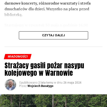
zaznacza.
darmowe koncerty, różnorodne warsztaty i strefa
dmuchańców dla dzieci. Wszystko na placu przed
Foto: Wojciech Basałygo
biblioteką.
Startujemy w czwartek 30 maja o godzinie 16.00
59826 odsłon
występami zespołów „Yellow” i „Specyficzni”.
CZYTAJ DALEJ
WIADOMOŚCI
Strażacy gasili pożar nasypu
kolejowego w Warnowie
Opublikowano
2 lata temu
w dniu
26 maja 2024
Przez
Wojciech Basałygo