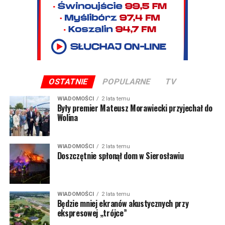
OSTATNIE
POPULARNE
TV
WIADOMOŚCI
2 lata temu
Były premier Mateusz Morawiecki przyjechał do
Wolina
WIADOMOŚCI
2 lata temu
Doszczętnie spłonął dom w Sierosławiu
WIADOMOŚCI
2 lata temu
Będzie mniej ekranów akustycznych przy
ekspresowej „trójce”