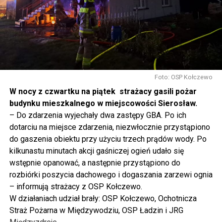
rolnictwem, silne innowacją, to polska racja stanu. I my
tak to traktujemy. Jesteśmy dzisiaj w Wolinie. Często to
mówię, tutaj, na wyspie Wolin, na wyspie Uznam, Polska
się tutaj nie kończy, Polska się tutaj zaczyna.
Gdyby nie determinacja rządu Prawa i Sprawiedliwości,
to tunel pod Świną do dzisiaj byłby w sferze
Foto: OSP Kołczewo
projektowania i dyskusji. Ważny tutaj był wkład
W nocy z czwartku na piątek strażacy gasili pożar
samorządu, ale to rząd PiS podjął w tej sprawie
budynku mieszkalnego w miejscowości Sierosław.
najważniejsze decyzje. Powstał dzięki ogromnej
– Do zdarzenia wyjechały dwa zastępy GBA. Po ich
determinacji rządu najpierw Pani Premier Beaty Szydło,
dotarciu na miejsce zdarzenia, niezwłocznie przystąpiono
a następnie Pana Premiera Mateusza Morawieckiego.
do gaszenia obiektu przy użyciu trzech prądów wody. Po
Chciałbym podziękować Panu Premierowi za to jak
kilkunastu minutach akcji gaśniczej ogień udało się
osobiście pilnował powstania tej inwestycji. Cieszymy
wstępnie opanować, a następnie przystąpiono do
się, że turyści również korzystają z tunelu, cieszymy się,
rozbiórki poszycia dachowego i dogaszania zarzewi ognia
że wśród tych 4 milionów samochodów, które
– informują strażacy z OSP Kołczewo.
przejechały już otwartym tunelem w Świnoujściu,
W działaniach udział brały: OSP Kołczewo, Ochotnicza
przyjechało tutaj do nas tak wielu turystów z zagranicy
Straż Pożarna w Międzywodziu, OSP Ładzin i JRG
– powiedział Wiceprezes PiS Joachim Brudziński w