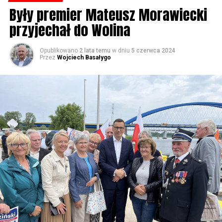
Były premier Mateusz Morawiecki
przyjechał do Wolina
Opublikowano
2 lata temu
w dniu
5 czerwca 2024
Przez
Wojciech Basałygo