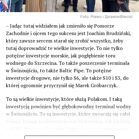
Foto: Prawo i Sprawiedliwość
– Jadąc tutaj widziałem jak zmieniło się Pomorze
Zachodnie i ojcem tego sukcesu jest Joachim Brudziński,
który zawsze sercem starał się zrobić wszystko, żeby
tutaj doprowadzić te wielkie inwestycje. To nie tylko
potężne inwestycje morskie, jak pogłębienie toru
wodnego do Szczecina. To także poszerzenie terminala
w Świnoujściu, to także Baltic Pipe. To potężne
inwestycje drogowe, nie tylko S6, ale także S10 i S3, do
której ogromnie przyczynił się Marek Gróbarczyk.
To są wielkie inwestycje, które służą Polakom. I taką
inwestycją powinien być głębokowodny terminal wodny
w Świnoujściu. To są inwestycje, które zwracają się całej
Polsce. Dzisiaj ta inwestycja jest blokowana, tak jak było
z #CPK. Wzywam Donalda Tuska do natychmiastowego
odblokowania CPK.