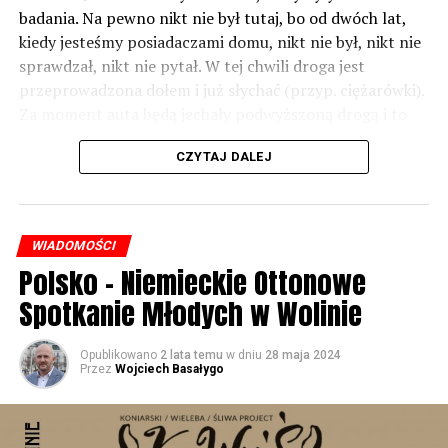
badania. Na pewno nikt nie był tutaj, bo od dwóch lat,
kiedy jesteśmy posiadaczami domu, nikt nie był, nikt nie
sprawdzał, nikt nie pytał. W tej chwili droga jest
przeprowadzona dołem i już słychać (przyp. ciężarówki).
Za moment auta będą jechały podwyższoną drogą i to
będzie czteropasmowa droga – mówi Sylwia Rudak,
CZYTAJ DALEJ
mieszkanka Dargobądza.
Inwestor tłumaczy, że poluzowano normy i to co było
hałasem jeszcze kilkanaście lat temu – dziś już nim nie
WIADOMOŚCI
jest.
Polsko – Niemieckie Ottonowe
– Tych ekranów rzeczywiście w rejonie miejscowości
Spotkanie Młodych w Wolinie
Dargobądz jest trochę mniej niż było przy starej drodze
krajowej numer trzy. Natomiast to wynika również z
Opublikowano
2 lata temu
w dniu
28 maja 2024
tego, że te normy dopuszczalnego hałasu, które obecnie
Przez
Wojciech Basałygo
obowiązują i które obowiązywały również podczas
przygotowywania dokumentacji projektowej dla drogi
ekspresowej S3 są inne niż te, które były przed wieloma