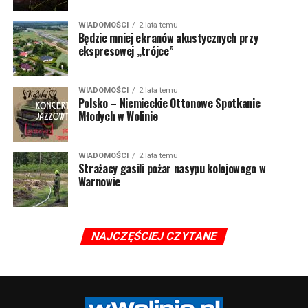
WIADOMOŚCI
2 lata temu
Będzie mniej ekranów akustycznych przy
ekspresowej „trójce”
WIADOMOŚCI
2 lata temu
Polsko – Niemieckie Ottonowe Spotkanie
Młodych w Wolinie
WIADOMOŚCI
2 lata temu
Strażacy gasili pożar nasypu kolejowego w
Warnowie
NAJCZĘŚCIEJ CZYTANE