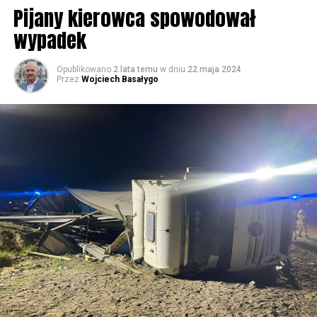
Rzymskokatolicka w Wolinie
Pijany kierowca spowodował
wypadek
59758 odsłon
Opublikowano
2 lata temu
w dniu
22 maja 2024
Przez
Wojciech Basałygo