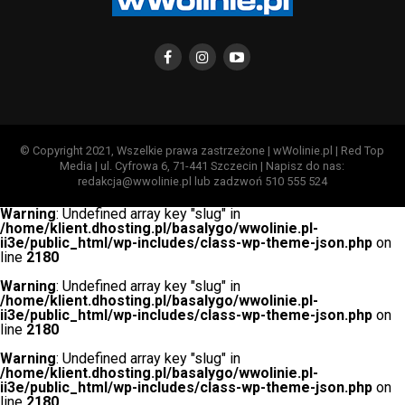
© Copyright 2021, Wszelkie prawa zastrzeżone | wWolinie.pl | Red Top
Media | ul. Cyfrowa 6, 71-441 Szczecin | Napisz do nas:
redakcja@wwolinie.pl lub zadzwoń 510 555 524
Warning
: Undefined array key "slug" in
/home/klient.dhosting.pl/basalygo/wwolinie.pl-
ii3e/public_html/wp-includes/class-wp-theme-json.php
on
line
2180
Warning
: Undefined array key "slug" in
/home/klient.dhosting.pl/basalygo/wwolinie.pl-
ii3e/public_html/wp-includes/class-wp-theme-json.php
on
line
2180
Warning
: Undefined array key "slug" in
/home/klient.dhosting.pl/basalygo/wwolinie.pl-
ii3e/public_html/wp-includes/class-wp-theme-json.php
on
line
2180