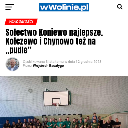
WIADOMOŚCI
Sołectwo Koniewo najlepsze.
Kołczewo i Chynowo też na
„pudle”
Opublikowano
3 lata temu
w dniu
12 grudnia 2023
Przez
Wojciech Basałygo