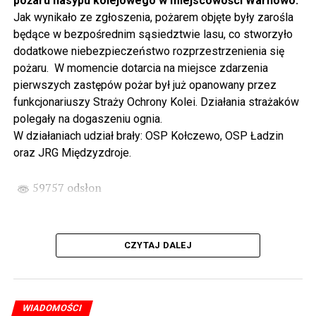
pożaru nasypu kolejowego w miejscowości Warnowo.
odbywając podróż w czasie za sprawą Centrum Słowian i
Jak wynikało ze zgłoszenia, pożarem objęte były zarośla
Wikingów lub zwiedzając miasto z przewodnikiem (start
będące w bezpośrednim sąsiedztwie lasu, co stworzyło
spod biblioteki). O godzinie 19.00 w kolegiacie
dodatkowe niebezpieczeństwo rozprzestrzenienia się
wysłuchamy organowego koncertu w wykonaniu
pożaru. W momencie dotarcia na miejsce zdarzenia
państwa Witkowskich.
pierwszych zastępów pożar był już opanowany przez
funkcjonariuszy Straży Ochrony Kolei. Działania strażaków
Wyjątkowym wydarzeniem będzie koncert w wykonaniu
polegały na dogaszeniu ognia.
Kawuś Music Project, podczas którego wysłuchamy
W działaniach udział brały: OSP Kołczewo, OSP Ładzin
polskich przebojów w jazzowej aranżacji (godz. 20.00
oraz JRG Międzyzdroje.
przed biblioteką). Podczas koncertu zaplanowaliśmy dla
Państwa poczęstunek.
59757 odsłon
Projekt Polsko – Niemieckie Ottonowe Spotkanie
Młodych sfinansowany został z Funduszu Małych
Projektów Interreg VI A – Kultura i zrównoważona
CZYTAJ DALEJ
turystyka.
Partnerzy projektu: Gmina Wolin, Miasto Prenzlau
(Niemcy), Biblioteka Publiczna Gminy Wolin, Parafia
WIADOMOŚCI