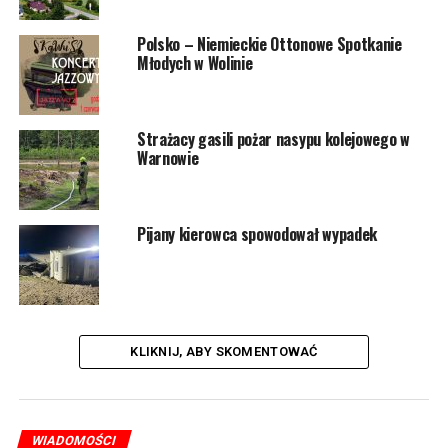
Serdecznie dziękujemy za udział wszystkim
Polsko – Niemieckie Ottonowe Spotkanie
zaangażowanym sołectwom i mamy ogromną nadzieję
Młodych w Wolinie
na większą frekwencję w przyszłości! Rozgrywki
zorganizowała spółka Przystań Morska Wolin sp. z o.o.
wraz z Gminą Wolin.
Strażacy gasili pożar nasypu kolejowego w
Warnowie
1726 odsłon
Pijany kierowca spowodował wypadek
POWIĄZANE TEMATY:
WOLIN
NASTĘPNY
Zatrzymano 39-letniego włamywacza. To recydywista
NIE PRZEGAP
KLIKNIJ, ABY SKOMENTOWAĆ
Pożar na moście w Wolinie. Zapaliło się auto
WIADOMOŚCI