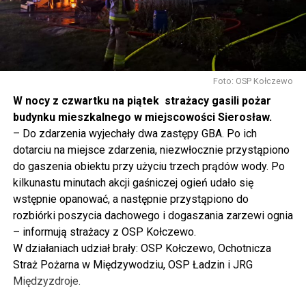
tak to traktujemy. Jesteśmy dzisiaj w Wolinie. Często to
mówię, tutaj, na wyspie Wolin, na wyspie Uznam, Polska
się tutaj nie kończy, Polska się tutaj zaczyna.
Gdyby nie determinacja rządu Prawa i Sprawiedliwości,
to tunel pod Świną do dzisiaj byłby w sferze
Foto: OSP Kołczewo
projektowania i dyskusji. Ważny tutaj był wkład
W nocy z czwartku na piątek strażacy gasili pożar
samorządu, ale to rząd PiS podjął w tej sprawie
budynku mieszkalnego w miejscowości Sierosław.
najważniejsze decyzje. Powstał dzięki ogromnej
– Do zdarzenia wyjechały dwa zastępy GBA. Po ich
determinacji rządu najpierw Pani Premier Beaty Szydło,
dotarciu na miejsce zdarzenia, niezwłocznie przystąpiono
a następnie Pana Premiera Mateusza Morawieckiego.
do gaszenia obiektu przy użyciu trzech prądów wody. Po
Chciałbym podziękować Panu Premierowi za to jak
kilkunastu minutach akcji gaśniczej ogień udało się
osobiście pilnował powstania tej inwestycji. Cieszymy
wstępnie opanować, a następnie przystąpiono do
się, że turyści również korzystają z tunelu, cieszymy się,
rozbiórki poszycia dachowego i dogaszania zarzewi ognia
że wśród tych 4 milionów samochodów, które
– informują strażacy z OSP Kołczewo.
przejechały już otwartym tunelem w Świnoujściu,
W działaniach udział brały: OSP Kołczewo, Ochotnicza
przyjechało tutaj do nas tak wielu turystów z zagranicy
Straż Pożarna w Międzywodziu, OSP Ładzin i JRG
– powiedział Wiceprezes PiS Joachim Brudziński w
Międzyzdroje.
#Wolin.