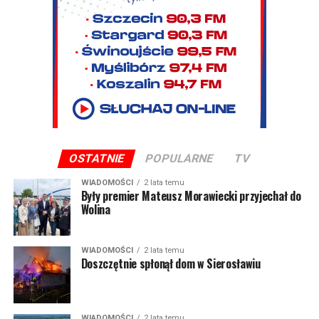
OSTATNIE
POPULARNE
TV
WIADOMOŚCI
2 lata temu
Były premier Mateusz Morawiecki przyjechał do
Wolina
WIADOMOŚCI
2 lata temu
Doszczętnie spłonął dom w Sierosławiu
WIADOMOŚCI
2 lata temu