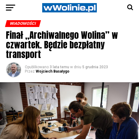
WIADOMOŚCI
Finał „Archiwalnego Wolina” w
czwartek. Będzie bezpłatny
transport
Opublikowano
3 lata temu
w dniu
5 grudnia 2023
Przez
Wojciech Basałygo