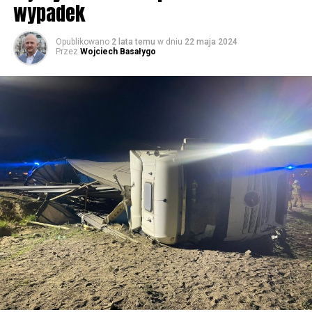
wypadek
59588 odsłon
Opublikowano
2 lata temu
w dniu
22 maja 2024
Przez
Wojciech Basałygo