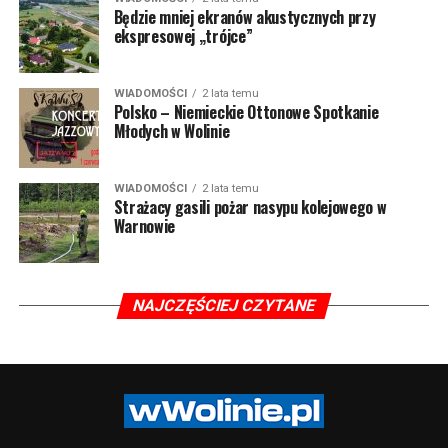
Będzie mniej ekranów akustycznych przy
ekspresowej „trójce”
WIADOMOŚCI
2 lata temu
Polsko – Niemieckie Ottonowe Spotkanie
Młodych w Wolinie
WIADOMOŚCI
2 lata temu
Strażacy gasili pożar nasypu kolejowego w
Warnowie
NAJCZĘŚCIEJ CZYTANE