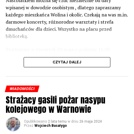
zabezpieczeń. Dopóki nie będzie tych przekroczonych
Nastolatkiem można się czuć niezależnie od daty
norm dopuszczalnego hałasu, no to nie możemy nic
wpisanej w dowodzie osobistym , dlatego zapraszamy
zrobić. Tam są odpowiednie normy – 61 i 56 decybeli –
każdego mieszkańca Wolina i okolic. Czekają na was m.in.
zaznacza.
darmowe koncerty, różnorodne warsztaty i strefa
dmuchańców dla dzieci. Wszystko na placu przed
Foto: Wojciech Basałygo
biblioteką.
Startujemy w czwartek 30 maja o godzinie 16.00
59588 odsłon
występami zespołów „Yellow” i „Specyficzni”.
CZYTAJ DALEJ
WIADOMOŚCI
Strażacy gasili pożar nasypu
kolejowego w Warnowie
Opublikowano
2 lata temu
w dniu
26 maja 2024
Przez
Wojciech Basałygo