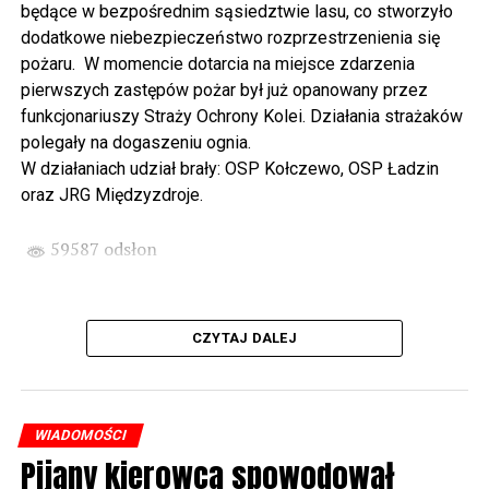
będące w bezpośrednim sąsiedztwie lasu, co stworzyło
spod biblioteki). O godzinie 19.00 w kolegiacie
dodatkowe niebezpieczeństwo rozprzestrzenienia się
wysłuchamy organowego koncertu w wykonaniu
pożaru. W momencie dotarcia na miejsce zdarzenia
państwa Witkowskich.
pierwszych zastępów pożar był już opanowany przez
funkcjonariuszy Straży Ochrony Kolei. Działania strażaków
Wyjątkowym wydarzeniem będzie koncert w wykonaniu
polegały na dogaszeniu ognia.
Kawuś Music Project, podczas którego wysłuchamy
W działaniach udział brały: OSP Kołczewo, OSP Ładzin
polskich przebojów w jazzowej aranżacji (godz. 20.00
oraz JRG Międzyzdroje.
przed biblioteką). Podczas koncertu zaplanowaliśmy dla
Państwa poczęstunek.
59587 odsłon
Projekt Polsko – Niemieckie Ottonowe Spotkanie
Młodych sfinansowany został z Funduszu Małych
Projektów Interreg VI A – Kultura i zrównoważona
CZYTAJ DALEJ
turystyka.
Partnerzy projektu: Gmina Wolin, Miasto Prenzlau
(Niemcy), Biblioteka Publiczna Gminy Wolin, Parafia
WIADOMOŚCI
Rzymskokatolicka w Wolinie
Pijany kierowca spowodował