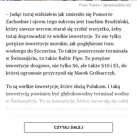
Foto: Prawo i Sprawiedliwość
Stowarzyszenie Ogrodowe w Warszawie Rodzinny Ogród
– Jadąc tutaj widziałem jak zmieniło się Pomorze
Działkowy „Bursztyn” w Międzyzdrojach,
Zachodnie i ojcem tego sukcesu jest Joachim Brudziński,
III miejsce – Stowarzyszenie Ogrodowe Polski Związek
który zawsze sercem starał się zrobić wszystko, żeby
Działkowców Rodzinny Ogród Działkowy „Skarbówka” ze
tutaj doprowadzić te wielkie inwestycje. To nie tylko
Szczecina.
potężne inwestycje morskie, jak pogłębienie toru
– Nasz ogród to jeden z większych w województwie.
wodnego do Szczecina. To także poszerzenie terminala
Mamy 1140 działek i ponad 1900 działkowców. Nagrodę
w Świnoujściu, to także Baltic Pipe. To potężne
przeznaczymy na poprawę infrastruktury, głównie
inwestycje drogowe, nie tylko S6, ale także S10 i S3, do
elektrycznej – powiedział
Łukasz Markiewicz
, prezes
której ogromnie przyczynił się Marek Gróbarczyk.
Polskiego Związku Działkowców Rodzinnego Ogrodu
Działkowego „Zielone Tarasy” z Gryfina.
To są wielkie inwestycje, które służą Polakom. I taką
Wyróżnienia dla:
inwestycją powinien być głębokowodny terminal wodny
Rodzinne Ogrody Działkowe „Kotwiczna” ze Szczecina,
w Świnoujściu. To są inwestycje, które zwracają się całej
Polski Związek Działkowców Rodzinny Ogród Działkowy
Polsce. Dzisiaj ta inwestycja jest blokowana, tak jak było
„Kotwica” ze Świnoujścia,
z #CPK. Wzywam Donalda Tuska do natychmiastowego
Stowarzyszenie Ogrodowe im. Powstańców
odblokowania CPK.
Wielkopolskich ze Szczecina,
CZYTAJ DALEJ
Polski Związek Działkowców Rodzinny Ogród Działkowy
Warto 9 czerwca postawić na tych, którzy wiedzą jak