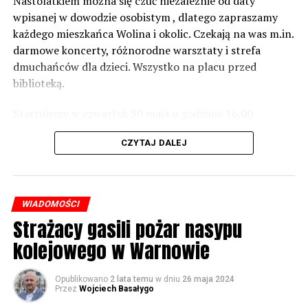
zabezpieczeń. Dopóki nie będzie tych przekroczonych
Nastolatkiem można się czuć niezależnie od daty
norm dopuszczalnego hałasu, no to nie możemy nic
wpisanej w dowodzie osobistym , dlatego zapraszamy
zrobić. Tam są odpowiednie normy – 61 i 56 decybeli –
każdego mieszkańca Wolina i okolic. Czekają na was m.in.
zaznacza.
darmowe koncerty, różnorodne warsztaty i strefa
dmuchańców dla dzieci. Wszystko na placu przed
Foto: Wojciech Basałygo
biblioteką.
Startujemy w czwartek 30 maja o godzinie 16.00
59658 odsłon
występami zespołów „Yellow” i „Specyficzni”.
CZYTAJ DALEJ
WIADOMOŚCI
Strażacy gasili pożar nasypu
kolejowego w Warnowie
Opublikowano
2 lata temu
w dniu
26 maja 2024
Przez
Wojciech Basałygo