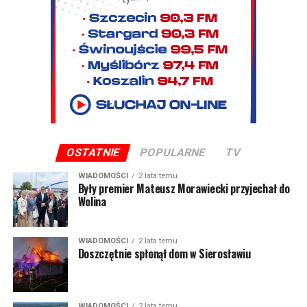
OSTATNIE
POPULARNE
TV
WIADOMOŚCI
2 lata temu
Były premier Mateusz Morawiecki przyjechał do
Wolina
WIADOMOŚCI
2 lata temu
Doszczętnie spłonął dom w Sierosławiu
WIADOMOŚCI
2 lata temu