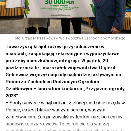
Foto: Urząd Marszałkowski Województwa Zachodniopomorskiego
Towarzyszą krajobrazowi przyrodniczemu w
miastach, zaspokajają rekreacyjne i wypoczynkowe
potrzeby mieszkańców, integrują. W piątek, 20
października br., marszałek województwa Olgierd
Geblewicz wręczył nagrody najbardziej aktywnym na
Pomorzu Zachodnim Rodzinnym Ogrodom
Działkowym – laureatom konkursu „Przyjazne ogrody
2023”.
– Spotykamy się w najbardziej zielonej siedzibie urzędu w
Polsce, co jest bliskie waszym sercom, waszym
zamiłowaniom. Zorganizowaliśmy ten konkurs, bo cenimy
środowisko działkowców. To co robicie dla waszej
satysfakcji jest wartością dodaną dla naszych miast oraz