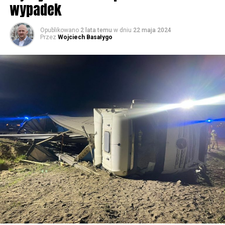
wypadek
59658 odsłon
Opublikowano
2 lata temu
w dniu
22 maja 2024
Przez
Wojciech Basałygo