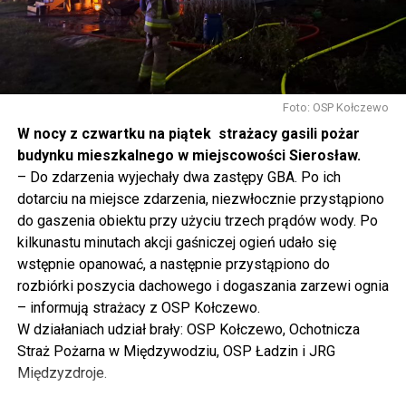
tak to traktujemy. Jesteśmy dzisiaj w Wolinie. Często to
mówię, tutaj, na wyspie Wolin, na wyspie Uznam, Polska
NIE PRZEGAP
Znęcali się nad psem. Poniosą surową karę?
się tutaj nie kończy, Polska się tutaj zaczyna.
Gdyby nie determinacja rządu Prawa i Sprawiedliwości,
to tunel pod Świną do dzisiaj byłby w sferze
Foto: OSP Kołczewo
projektowania i dyskusji. Ważny tutaj był wkład
W nocy z czwartku na piątek strażacy gasili pożar
samorządu, ale to rząd PiS podjął w tej sprawie
budynku mieszkalnego w miejscowości Sierosław.
najważniejsze decyzje. Powstał dzięki ogromnej
– Do zdarzenia wyjechały dwa zastępy GBA. Po ich
determinacji rządu najpierw Pani Premier Beaty Szydło,
dotarciu na miejsce zdarzenia, niezwłocznie przystąpiono
a następnie Pana Premiera Mateusza Morawieckiego.
do gaszenia obiektu przy użyciu trzech prądów wody. Po
Chciałbym podziękować Panu Premierowi za to jak
kilkunastu minutach akcji gaśniczej ogień udało się
osobiście pilnował powstania tej inwestycji. Cieszymy
wstępnie opanować, a następnie przystąpiono do
się, że turyści również korzystają z tunelu, cieszymy się,
rozbiórki poszycia dachowego i dogaszania zarzewi ognia
że wśród tych 4 milionów samochodów, które
– informują strażacy z OSP Kołczewo.
przejechały już otwartym tunelem w Świnoujściu,
W działaniach udział brały: OSP Kołczewo, Ochotnicza
przyjechało tutaj do nas tak wielu turystów z zagranicy
Straż Pożarna w Międzywodziu, OSP Ładzin i JRG
– powiedział Wiceprezes PiS Joachim Brudziński w
Międzyzdroje.
#Wolin.