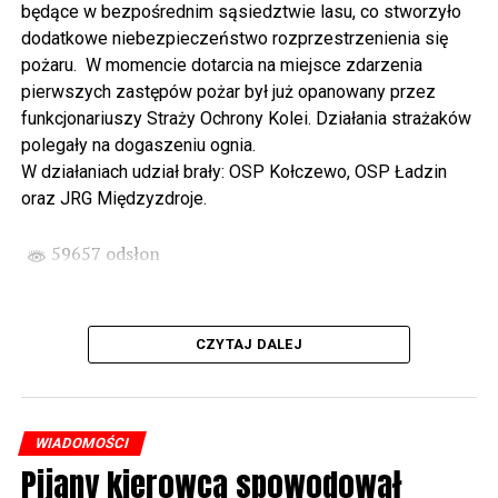
będące w bezpośrednim sąsiedztwie lasu, co stworzyło
spod biblioteki). O godzinie 19.00 w kolegiacie
dodatkowe niebezpieczeństwo rozprzestrzenienia się
wysłuchamy organowego koncertu w wykonaniu
pożaru. W momencie dotarcia na miejsce zdarzenia
państwa Witkowskich.
pierwszych zastępów pożar był już opanowany przez
funkcjonariuszy Straży Ochrony Kolei. Działania strażaków
Wyjątkowym wydarzeniem będzie koncert w wykonaniu
polegały na dogaszeniu ognia.
Kawuś Music Project, podczas którego wysłuchamy
W działaniach udział brały: OSP Kołczewo, OSP Ładzin
polskich przebojów w jazzowej aranżacji (godz. 20.00
oraz JRG Międzyzdroje.
przed biblioteką). Podczas koncertu zaplanowaliśmy dla
Państwa poczęstunek.
59657 odsłon
Projekt Polsko – Niemieckie Ottonowe Spotkanie
Młodych sfinansowany został z Funduszu Małych
Projektów Interreg VI A – Kultura i zrównoważona
CZYTAJ DALEJ
turystyka.
Partnerzy projektu: Gmina Wolin, Miasto Prenzlau
(Niemcy), Biblioteka Publiczna Gminy Wolin, Parafia
WIADOMOŚCI
Rzymskokatolicka w Wolinie
Pijany kierowca spowodował