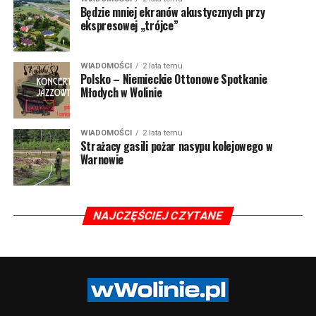
Będzie mniej ekranów akustycznych przy
ekspresowej „trójce”
WIADOMOŚCI
2 lata temu
Polsko – Niemieckie Ottonowe Spotkanie
Młodych w Wolinie
WIADOMOŚCI
2 lata temu
Strażacy gasili pożar nasypu kolejowego w
Warnowie
NAJCZĘŚCIEJ CZYTANE