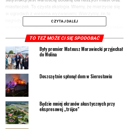
miasteczek. To czysta ekologia. Wiemy, że mierzycie się
w ogrodach z wieloma wyzwaniami. Wierzymy, że te
nagrody pozwolą wesprzeć realizację waszych
CZYTAJ DALEJ
priorytetów – mówił podczas wręczania nagród marszałek
województwa
Olgierd Geblewicz
.
TO TEŻ MOŻE CI SIĘ SPODOBAĆ
Konkurs skierowany był do stowarzyszeń ogrodowych
prowadzących ROD w regionie. Ocenione zostały
Były premier Mateusz Morawiecki przyjechał
do Wolina
inicjatywy i przemiany lokalne zachodzące na terenie
danego ROD w ciągu ostatnich 3 lat. Ocenie podlegały
m.in. organizowane inicjatywy prospołeczne; wydarzenia
Doszczętnie spłonął dom w Sierosławiu
kulturalne, sportowe, rekreacyjne, rozrywkowe,
edukacyjne; inicjatywy na rzecz ochrony środowiska i
przyrody; a także te wpływające na stan i utrzymanie
infrastruktury ogrodowej służącej lokalnej społeczności.
Będzie mniej ekranów akustycznych przy
Laureaci zostali wybrani w trzech kategoriach – w
ekspresowej „trójce”
zależności od liczby działek ogrodowych mieszczących
się w ramach danego ROD. Przyznanych zostało także
łącznie 15 wyróżnień.