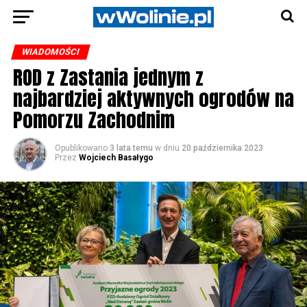
WIADOMOŚCI
ROD z Zastania jednym z
najbardziej aktywnych ogrodów na
Pomorzu Zachodnim
Opublikowano
3 lata temu
w dniu
20 października 2023
Przez
Wojciech Basałygo