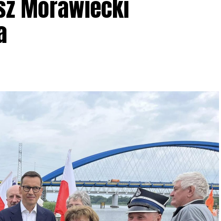
sz Morawiecki
a