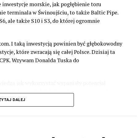
e inwestycje morskie, jak pogłębienie toru
e terminala w Świnoujściu, to także Baltic Pipe.
6, ale także S10 i S3, do której ogromnie
akom. I taką inwestycją powinien być głębokowodny
cje, które zwracają się całej Polsce. Dzisiaj ta
z #CPK. Wzywam Donalda Tuska do
wiedzą jak wykorzystać wspaniały potencjał
czyński powiedział, że jest naszą racją stanu.
rwca, bo w Europarlamencie będą toczyły się
ZYTAJ DALEJ
olskę. Naszą listę na Zachodnim Pomorzu otwiera
ie głosu na listę PiS – powiedział Wiceprezes PiS