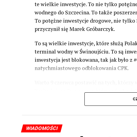
te wielkie inwestycje. To nie tylko potężn
wodnego do Szczecina. To także poszerzeni
To potężne inwestycje drogowe, nie tylko S
przyczynił się Marek Gróbarczyk.
To są wielkie inwestycje, które służą Pol
terminal wodny w Świnoujściu. To są inwesty
inwestycja jest blokowana, tak jak było 
natychmiastowego odblokowania CPK.
Warto 9 czerwca postawić na tych, którzy 
Zachodniego Pomorza, o którym śp. Lech Ka
Warto zagłosować na kandydatów PiS 9 cze
C
dyskusje, które mają ogromny wpływ na P
Joachim Brudziński. Gorąco proszę o oddan
Mateusz Morawiecki w #Wolin.
WIADOMOŚCI