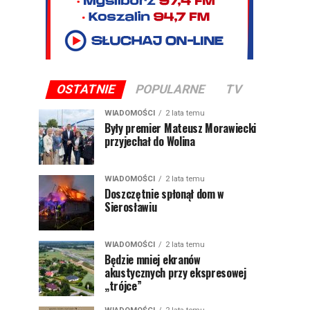
OSTATNIE
POPULARNE
TV
WIADOMOŚCI
2 lata temu
Były premier Mateusz Morawiecki
przyjechał do Wolina
WIADOMOŚCI
2 lata temu
Doszczętnie spłonął dom w
Sierosławiu
WIADOMOŚCI
2 lata temu
Będzie mniej ekranów
akustycznych przy ekspresowej
„trójce”