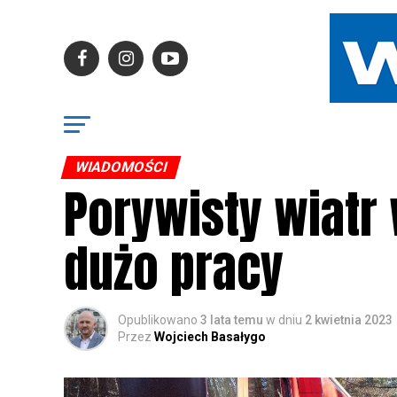
WIADOMOŚCI
Porywisty wiatr 
dużo pracy
Opublikowano
3 lata temu
w dniu
2 kwietnia 2023
Przez
Wojciech Basałygo