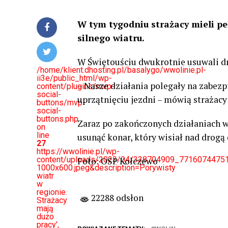
W tym tygodniu strażacy mieli p
silnego wiatru.
W Świętouściu dwukrotnie usuwali dr
/home/klient.dhosting.pl/basalygo/wwolinie.pl-
ii3e/public_html/wp-
– Nasze działania polegały na zabezp
content/plugins/mvp-
social-
uprzątnięciu jezdni – mówią strażacy
buttons/mvp-
social-
buttons.php
Zaraz po zakończonych działaniach w
on
line
usunąć konar, który wisiał nad drogą
27
https://wwolinie.pl/wp-
content/uploads/2023/04/338704909_771607447
Foto: OSP Kołczewo
1000x600.jpeg&description=Porywisty
wiatr
w
regionie.
22288 odsłon
Strażacy
mają
dużo
pracy',