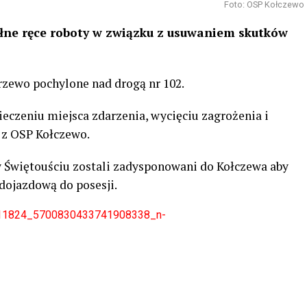
Foto: OSP Kołczewo
ełne ręce roboty w związku z usuwaniem skutków
zewo pochylone nad drogą nr 102.
ieczeniu miejsca zdarzenia, wycięciu zagrożenia i
 z OSP Kołczewo.
 Świętouściu zostali zadysponowani do Kołczewa aby
 dojazdową do posesji.
511824_5700830433741908338_n-