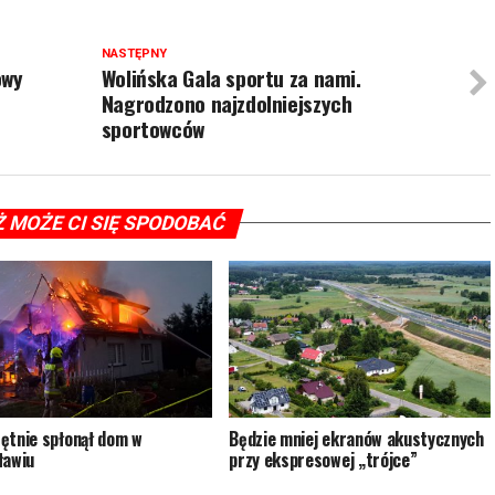
NASTĘPNY
owy
Wolińska Gala sportu za nami.
Nagrodzono najzdolniejszych
sportowców
Ż MOŻE CI SIĘ SPODOBAĆ
ętnie spłonął dom w
Będzie mniej ekranów akustycznych
ławiu
przy ekspresowej „trójce”