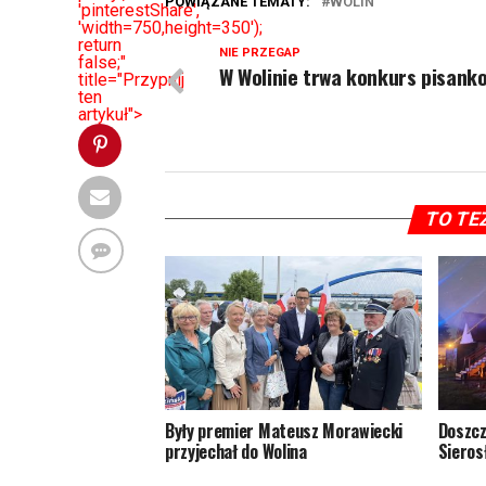
POWIĄZANE TEMATY:
WOLIN
'pinterestShare',
'width=750,height=350');
return
NIE PRZEGAP
false;"
W Wolinie trwa konkurs pisank
title="Przypnij
ten
artykuł">
TO TE
Były premier Mateusz Morawiecki
Doszcz
przyjechał do Wolina
Sieros