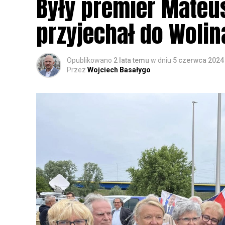
Były premier Mateu
przyjechał do Wolin
Opublikowano
2 lata temu
w dniu
5 czerwca 2024
Przez
Wojciech Basałygo