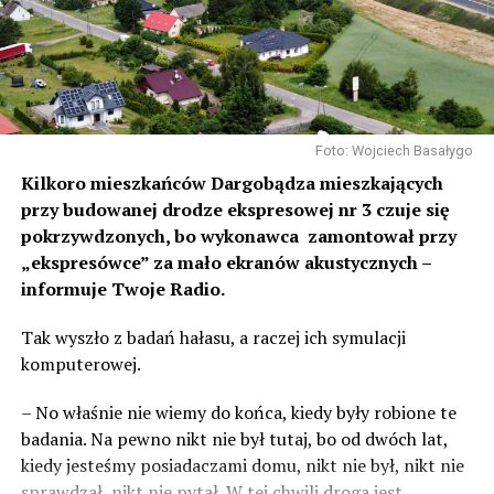
Foto: Wojciech Basałygo
Kilkoro mieszkańców Dargobądza mieszkających
przy budowanej drodze ekspresowej nr 3 czuje się
pokrzywdzonych, bo wykonawca zamontował przy
„ekspresówce” za mało ekranów akustycznych –
informuje Twoje Radio.
Tak wyszło z badań hałasu, a raczej ich symulacji
komputerowej.
– No właśnie nie wiemy do końca, kiedy były robione te
badania. Na pewno nikt nie był tutaj, bo od dwóch lat,
kiedy jesteśmy posiadaczami domu, nikt nie był, nikt nie
sprawdzał, nikt nie pytał. W tej chwili droga jest