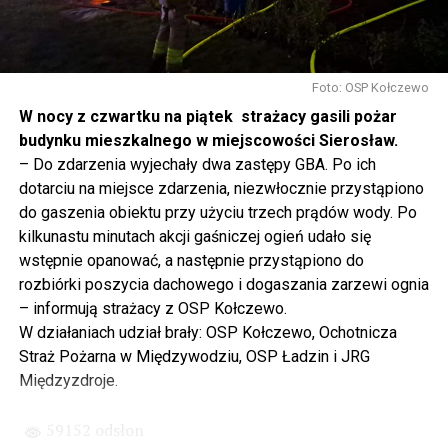
się tutaj nie kończy, Polska się tutaj zaczyna.
Gdyby nie determinacja rządu Prawa i Sprawiedliwości,
to tunel pod Świną do dzisiaj byłby w sferze
Foto: OSP Kołczewo
projektowania i dyskusji. Ważny tutaj był wkład
W nocy z czwartku na piątek strażacy gasili pożar
samorządu, ale to rząd PiS podjął w tej sprawie
budynku mieszkalnego w miejscowości Sierosław.
najważniejsze decyzje. Powstał dzięki ogromnej
– Do zdarzenia wyjechały dwa zastępy GBA. Po ich
determinacji rządu najpierw Pani Premier Beaty Szydło,
dotarciu na miejsce zdarzenia, niezwłocznie przystąpiono
a następnie Pana Premiera Mateusza Morawieckiego.
do gaszenia obiektu przy użyciu trzech prądów wody. Po
Chciałbym podziękować Panu Premierowi za to jak
kilkunastu minutach akcji gaśniczej ogień udało się
osobiście pilnował powstania tej inwestycji. Cieszymy
wstępnie opanować, a następnie przystąpiono do
się, że turyści również korzystają z tunelu, cieszymy się,
rozbiórki poszycia dachowego i dogaszania zarzewi ognia
że wśród tych 4 milionów samochodów, które
– informują strażacy z OSP Kołczewo.
przejechały już otwartym tunelem w Świnoujściu,
W działaniach udział brały: OSP Kołczewo, Ochotnicza
przyjechało tutaj do nas tak wielu turystów z zagranicy
Straż Pożarna w Międzywodziu, OSP Ładzin i JRG
– powiedział Wiceprezes PiS Joachim Brudziński w
Międzyzdroje.
#Wolin.
59152 odsłon
– Za czasów rządu Prawa i Sprawiedliwości