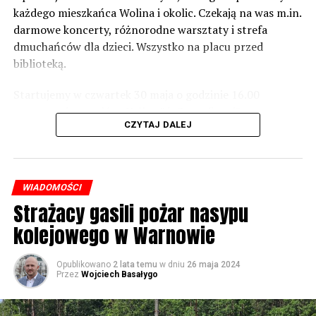
zrobić. Tam są odpowiednie normy – 61 i 56 decybeli –
każdego mieszkańca Wolina i okolic. Czekają na was m.in.
zaznacza.
darmowe koncerty, różnorodne warsztaty i strefa
dmuchańców dla dzieci. Wszystko na placu przed
Foto: Wojciech Basałygo
biblioteką.
Startujemy w czwartek 30 maja o godzinie 16.00
59760 odsłon
występami zespołów „Yellow” i „Specyficzni”.
CZYTAJ DALEJ
WIADOMOŚCI
Strażacy gasili pożar nasypu
kolejowego w Warnowie
Opublikowano
2 lata temu
w dniu
26 maja 2024
Przez
Wojciech Basałygo