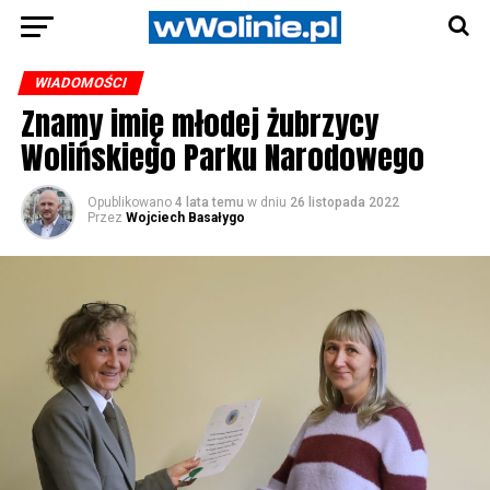
WIADOMOŚCI
Znamy imię młodej żubrzycy
Wolińskiego Parku Narodowego
Opublikowano
4 lata temu
w dniu
26 listopada 2022
Przez
Wojciech Basałygo