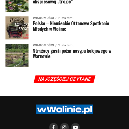
ekspresowej „trójce”
WIADOMOŚCI
2 lata temu
Polsko – Niemieckie Ottonowe Spotkanie
Młodych w Wolinie
WIADOMOŚCI
2 lata temu
Strażacy gasili pożar nasypu kolejowego w
Warnowie
NAJCZĘŚCIEJ CZYTANE