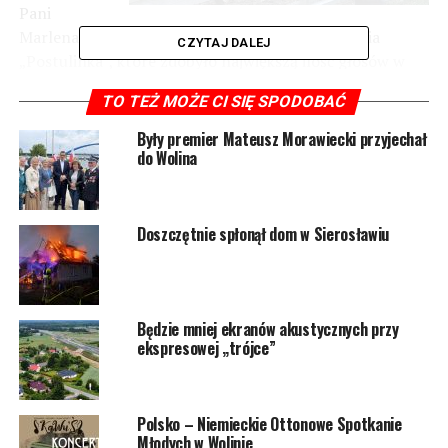
Pani
Marlena jako pierwsza zgłosiła propozycję imienia
CZYTAJ DALEJ
„Postulinka”, które zdobyło największą ilość głosów w
sondzie internetowej.
TO TEŻ MOŻE CI SIĘ SPODOBAĆ
W czerwcu tego roku w Zagrodzie Pokazowej Żubrów
Były premier Mateusz Morawiecki przyjechał
WPN przyszło na świat żubrzątko – samica. Maluch ma
do Wolina
się dobrze, jest pod stałą opieką swojej mamy. Matką
kilkumiesięcznej jałówki jest krowa Posawa, zaś ojcem
jest byk – Polanin.
Doszczętnie spłonął dom w Sierosławiu
Foto: M. Szweik/WPN
Będzie mniej ekranów akustycznych przy
16097 odsłon
ekspresowej „trójce”
POWIĄZANE TEMATY:
WOLIN
Polsko – Niemieckie Ottonowe Spotkanie
NASTĘPNY
Młodych w Wolinie