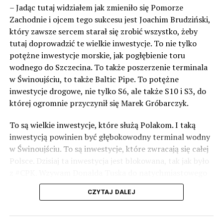
– Jadąc tutaj widziałem jak zmieniło się Pomorze
Zachodnie i ojcem tego sukcesu jest Joachim Brudziński,
który zawsze sercem starał się zrobić wszystko, żeby
tutaj doprowadzić te wielkie inwestycje. To nie tylko
potężne inwestycje morskie, jak pogłębienie toru
wodnego do Szczecina. To także poszerzenie terminala
w Świnoujściu, to także Baltic Pipe. To potężne
inwestycje drogowe, nie tylko S6, ale także S10 i S3, do
której ogromnie przyczynił się Marek Gróbarczyk.
To są wielkie inwestycje, które służą Polakom. I taką
inwestycją powinien być głębokowodny terminal wodny
w Świnoujściu. To są inwestycje, które zwracają się całej
Polsce. Dzisiaj ta inwestycja jest blokowana, tak jak było
z #CPK. Wzywam Donalda Tuska do natychmiastowego
odblokowania CPK.
CZYTAJ DALEJ
Warto 9 czerwca postawić na tych, którzy wiedzą jak
wykorzystać wspaniały potencjał Zachodniego Pomorza,