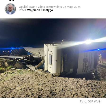
59760 odsłon
Opublikowano
2 lata temu
w dniu
22 maja 2024
Przez
Wojciech Basałygo
Foto: OSP Wolin