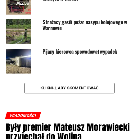
Złóż wniosek na zakup tańszego węgla
NIE PRZEGAP
Samochód wjechał do Dziwny. Płetwonurkowie
Strażacy gasili pożar nasypu kolejowego w
przeszukali wrak
Warnowie
Pijany kierowca spowodował wypadek
KLIKNIJ, ABY SKOMENTOWAĆ
WIADOMOŚCI
Były premier Mateusz Morawiecki
przyjechał do Wolina