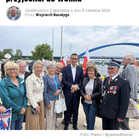
Opublikowano
2 lata temu
w dniu
5 czerwca 2024
Przez
Wojciech Basałygo
Foto: Prawo i Sprawiedliwość