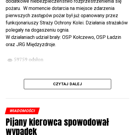
dodatkowe niebezpieczeństwo rozprzestrzenienia się
wysłuchamy organowego koncertu w wykonaniu
pożaru. W momencie dotarcia na miejsce zdarzenia
państwa Witkowskich.
pierwszych zastępów pożar był już opanowany przez
funkcjonariuszy Straży Ochrony Kolei. Działania strażaków
Wyjątkowym wydarzeniem będzie koncert w wykonaniu
polegały na dogaszeniu ognia.
Kawuś Music Project, podczas którego wysłuchamy
W działaniach udział brały: OSP Kołczewo, OSP Ładzin
polskich przebojów w jazzowej aranżacji (godz. 20.00
oraz JRG Międzyzdroje.
przed biblioteką). Podczas koncertu zaplanowaliśmy dla
Państwa poczęstunek.
59759 odsłon
Projekt Polsko – Niemieckie Ottonowe Spotkanie
Młodych sfinansowany został z Funduszu Małych
Projektów Interreg VI A – Kultura i zrównoważona
CZYTAJ DALEJ
turystyka.
Partnerzy projektu: Gmina Wolin, Miasto Prenzlau
(Niemcy), Biblioteka Publiczna Gminy Wolin, Parafia
WIADOMOŚCI
Rzymskokatolicka w Wolinie
Pijany kierowca spowodował
wypadek