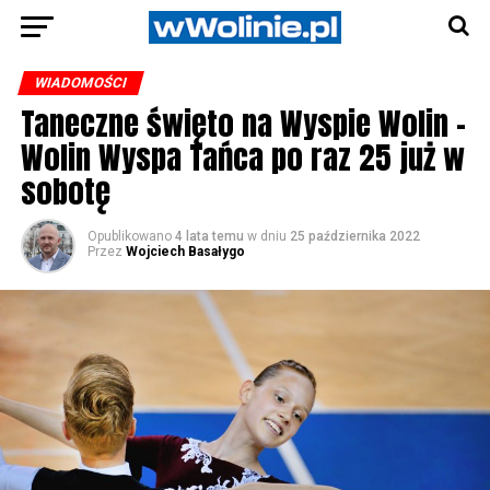
WIADOMOŚCI
Taneczne święto na Wyspie Wolin –
Wolin Wyspa Tańca po raz 25 już w
sobotę
Opublikowano
4 lata temu
w dniu
25 października 2022
Przez
Wojciech Basałygo