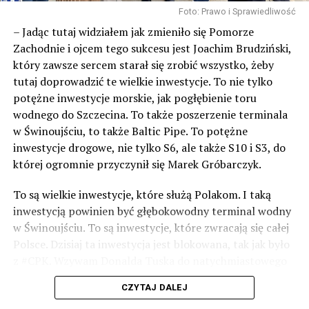
Foto: Prawo i Sprawiedliwość
– Jadąc tutaj widziałem jak zmieniło się Pomorze
Zachodnie i ojcem tego sukcesu jest Joachim Brudziński,
który zawsze sercem starał się zrobić wszystko, żeby
tutaj doprowadzić te wielkie inwestycje. To nie tylko
potężne inwestycje morskie, jak pogłębienie toru
wodnego do Szczecina. To także poszerzenie terminala
w Świnoujściu, to także Baltic Pipe. To potężne
inwestycje drogowe, nie tylko S6, ale także S10 i S3, do
której ogromnie przyczynił się Marek Gróbarczyk.
To są wielkie inwestycje, które służą Polakom. I taką
inwestycją powinien być głębokowodny terminal wodny
w Świnoujściu. To są inwestycje, które zwracają się całej
Polsce. Dzisiaj ta inwestycja jest blokowana, tak jak było
z #CPK. Wzywam Donalda Tuska do natychmiastowego
odblokowania CPK.
CZYTAJ DALEJ
Warto 9 czerwca postawić na tych, którzy wiedzą jak