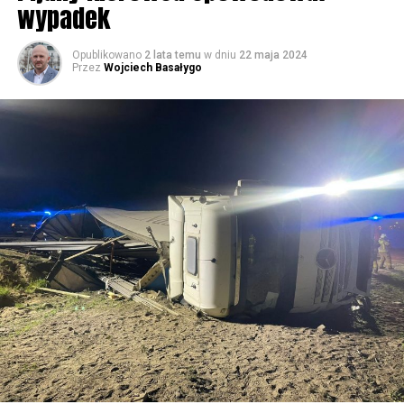
wypadek
59611 odsłon
Opublikowano
2 lata temu
w dniu
22 maja 2024
Przez
Wojciech Basałygo