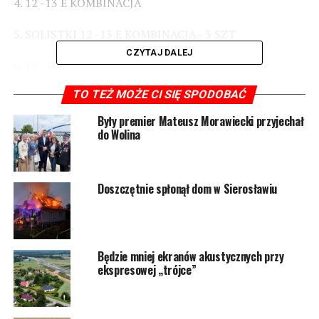
4. 12 -13 E KOMBINACJA
5. SOLISTKI 12 -13 E KOMBINACJA– 3 SZT
CZYTAJ DALEJ
6. 12 -13 D ST
TO TEŻ MOŻE CI SIĘ SPODOBAĆ
7. 12 -13 D LA
Były premier Mateusz Morawiecki przyjechał
8. 14 – 15 E KOMBINACJA
do Wolina
9. 14 – 15 E KOMBINACJA SOLISTKI – 3 SZTUKI
Doszczętnie spłonął dom w Sierosławiu
10. 14 – 15 D ST
11. 14 – 15 D LA
12. 14 – 15 C ST
Będzie mniej ekranów akustycznych przy
ekspresowej „trójce”
13. 14 -15 C LA
14. 14 15 B ST