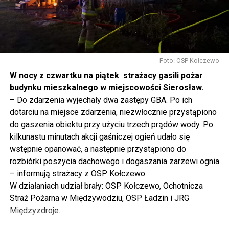
tak to traktujemy. Jesteśmy dzisiaj w Wolinie. Często to
mówię, tutaj, na wyspie Wolin, na wyspie Uznam, Polska
się tutaj nie kończy, Polska się tutaj zaczyna.
Gdyby nie determinacja rządu Prawa i Sprawiedliwości,
to tunel pod Świną do dzisiaj byłby w sferze
Foto: OSP Kołczewo
projektowania i dyskusji. Ważny tutaj był wkład
W nocy z czwartku na piątek strażacy gasili pożar
samorządu, ale to rząd PiS podjął w tej sprawie
budynku mieszkalnego w miejscowości Sierosław.
najważniejsze decyzje. Powstał dzięki ogromnej
– Do zdarzenia wyjechały dwa zastępy GBA. Po ich
determinacji rządu najpierw Pani Premier Beaty Szydło,
dotarciu na miejsce zdarzenia, niezwłocznie przystąpiono
a następnie Pana Premiera Mateusza Morawieckiego.
do gaszenia obiektu przy użyciu trzech prądów wody. Po
Chciałbym podziękować Panu Premierowi za to jak
kilkunastu minutach akcji gaśniczej ogień udało się
osobiście pilnował powstania tej inwestycji. Cieszymy
wstępnie opanować, a następnie przystąpiono do
się, że turyści również korzystają z tunelu, cieszymy się,
rozbiórki poszycia dachowego i dogaszania zarzewi ognia
że wśród tych 4 milionów samochodów, które
– informują strażacy z OSP Kołczewo.
przejechały już otwartym tunelem w Świnoujściu,
W działaniach udział brały: OSP Kołczewo, Ochotnicza
przyjechało tutaj do nas tak wielu turystów z zagranicy
Straż Pożarna w Międzywodziu, OSP Ładzin i JRG
– powiedział Wiceprezes PiS Joachim Brudziński w
Międzyzdroje.
#Wolin.