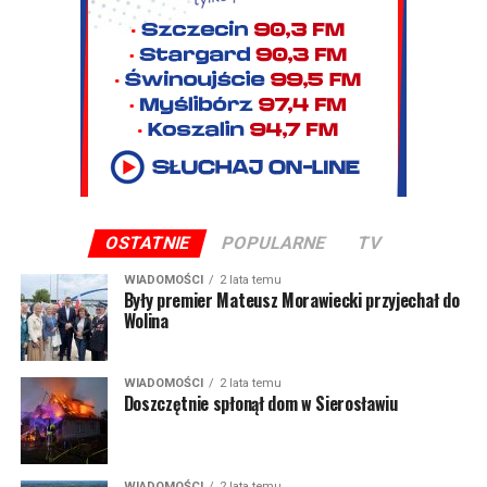
OSTATNIE
POPULARNE
TV
WIADOMOŚCI
2 lata temu
Były premier Mateusz Morawiecki przyjechał do
Wolina
WIADOMOŚCI
2 lata temu
Doszczętnie spłonął dom w Sierosławiu
WIADOMOŚCI
2 lata temu