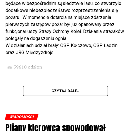
będące w bezpośrednim sąsiedztwie lasu, co stworzyło
spod biblioteki). O godzinie 19.00 w kolegiacie
dodatkowe niebezpieczeństwo rozprzestrzenienia się
wysłuchamy organowego koncertu w wykonaniu
pożaru. W momencie dotarcia na miejsce zdarzenia
państwa Witkowskich.
pierwszych zastępów pożar był już opanowany przez
funkcjonariuszy Straży Ochrony Kolei. Działania strażaków
Wyjątkowym wydarzeniem będzie koncert w wykonaniu
polegały na dogaszeniu ognia.
Kawuś Music Project, podczas którego wysłuchamy
W działaniach udział brały: OSP Kołczewo, OSP Ładzin
polskich przebojów w jazzowej aranżacji (godz. 20.00
oraz JRG Międzyzdroje.
przed biblioteką). Podczas koncertu zaplanowaliśmy dla
Państwa poczęstunek.
59610 odsłon
Projekt Polsko – Niemieckie Ottonowe Spotkanie
Młodych sfinansowany został z Funduszu Małych
Projektów Interreg VI A – Kultura i zrównoważona
CZYTAJ DALEJ
turystyka.
Partnerzy projektu: Gmina Wolin, Miasto Prenzlau
(Niemcy), Biblioteka Publiczna Gminy Wolin, Parafia
WIADOMOŚCI
Rzymskokatolicka w Wolinie
Pijany kierowca spowodował