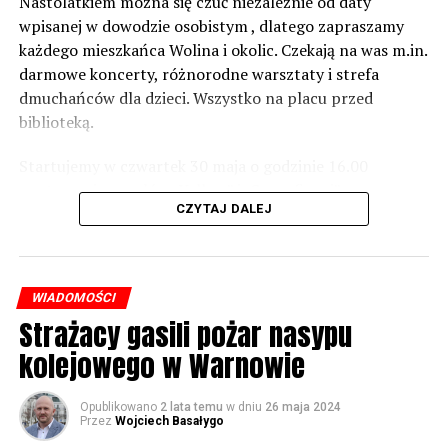
zabezpieczeń. Dopóki nie będzie tych przekroczonych
Nastolatkiem można się czuć niezależnie od daty
norm dopuszczalnego hałasu, no to nie możemy nic
wpisanej w dowodzie osobistym , dlatego zapraszamy
zrobić. Tam są odpowiednie normy – 61 i 56 decybeli –
każdego mieszkańca Wolina i okolic. Czekają na was m.in.
zaznacza.
darmowe koncerty, różnorodne warsztaty i strefa
dmuchańców dla dzieci. Wszystko na placu przed
Foto: Wojciech Basałygo
biblioteką.
Startujemy w czwartek 30 maja o godzinie 16.00
59611 odsłon
występami zespołów „Yellow” i „Specyficzni”.
CZYTAJ DALEJ
WIADOMOŚCI
Strażacy gasili pożar nasypu
kolejowego w Warnowie
Opublikowano
2 lata temu
w dniu
26 maja 2024
Przez
Wojciech Basałygo