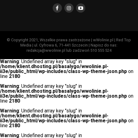
© Copyright 2021, Wszelkie prawa zastrzeżone | wWolinie.pl | Red Top
Media | ul. Cyfrowa 6, 71-441 Szczecin | Napisz do nas:
redakcja@wwolinie.pl lub zadzwoń 510 555 524
Warning
: Undefined array key "slug" in
/home/klient.dhosting.pl/basalygo/wwolinie.pl-
ii3e/public_html/wp-includes/class-wp-theme-json.php
on
line
2180
Warning
: Undefined array key "slug" in
/home/klient.dhosting.pl/basalygo/wwolinie.pl-
ii3e/public_html/wp-includes/class-wp-theme-json.php
on
line
2180
Warning
: Undefined array key "slug" in
/home/klient.dhosting.pl/basalygo/wwolinie.pl-
ii3e/public_html/wp-includes/class-wp-theme-json.php
on
line
2180
Warning
: Undefined array key "slug" in