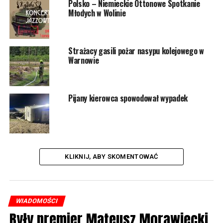
Polsko – Niemieckie Ottonowe Spotkanie
Młodych w Wolinie
15. 14 – 15 B LA
16. pow. 15 D ST
Strażacy gasili pożar nasypu kolejowego w
Warnowie
17. pow. 15 D LA
18. pow. 15 C ST
Pijany kierowca spowodował wypadek
19. pow. 15 C LA
20. pow. 15 B ST
21. pow. 15 B LA
KLIKNIJ, ABY SKOMENTOWAĆ
Do zobaczenia na sali wolińskiej podstawówki.
WIADOMOŚCI
10139 odsłon
Były premier Mateusz Morawiecki