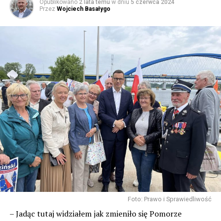
Opublikowano
2 lata temu
w dniu
5 czerwca 2024
Przez
Wojciech Basałygo
Foto: Prawo i Sprawiedliwość
– Jadąc tutaj widziałem jak zmieniło się Pomorze