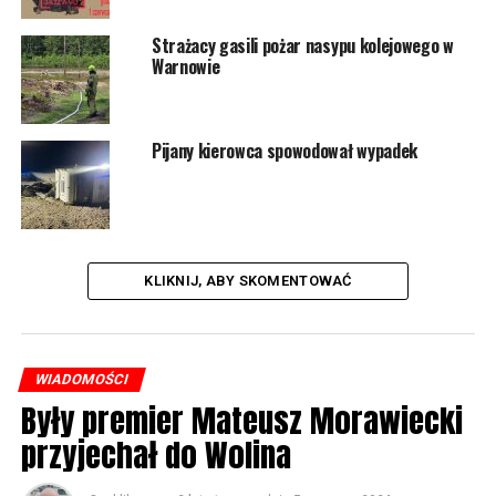
Strażacy gasili pożar nasypu kolejowego w
4515 odsłon
Warnowie
POWIĄZANE TEMATY:
WOLIN
Pijany kierowca spowodował wypadek
NASTĘPNY
Turniej tenisa ziemnego – Wolin Cup 2022. Magda,
Rafał, Marcin i Karina są najlepsi
NIE PRZEGAP
Kierowca volkswagena wjechał w budynek. Trzeba było
KLIKNIJ, ABY SKOMENTOWAĆ
rozcinać samochód
WIADOMOŚCI
Były premier Mateusz Morawiecki
przyjechał do Wolina