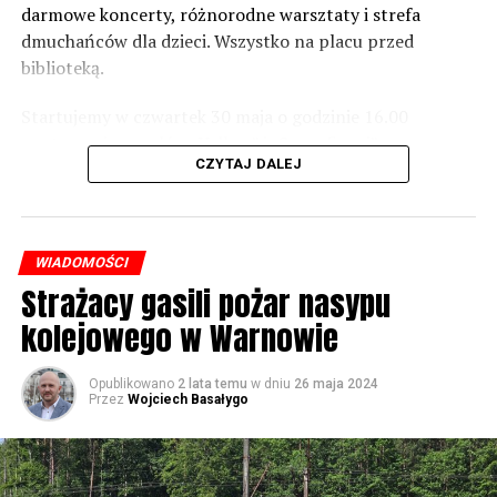
zaznacza.
darmowe koncerty, różnorodne warsztaty i strefa
dmuchańców dla dzieci. Wszystko na placu przed
Foto: Wojciech Basałygo
biblioteką.
Startujemy w czwartek 30 maja o godzinie 16.00
59682 odsłon
występami zespołów „Yellow” i „Specyficzni”.
CZYTAJ DALEJ
WIADOMOŚCI
Strażacy gasili pożar nasypu
kolejowego w Warnowie
Opublikowano
2 lata temu
w dniu
26 maja 2024
Przez
Wojciech Basałygo