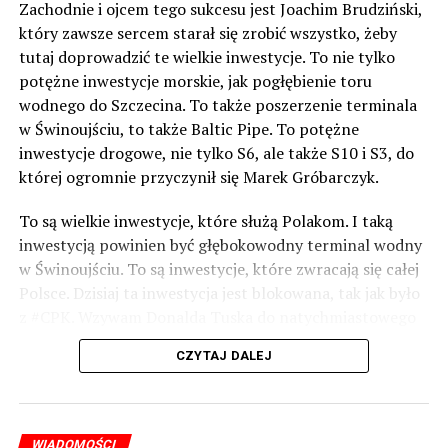
Zachodnie i ojcem tego sukcesu jest Joachim Brudziński,
który zawsze sercem starał się zrobić wszystko, żeby
tutaj doprowadzić te wielkie inwestycje. To nie tylko
potężne inwestycje morskie, jak pogłębienie toru
wodnego do Szczecina. To także poszerzenie terminala
w Świnoujściu, to także Baltic Pipe. To potężne
inwestycje drogowe, nie tylko S6, ale także S10 i S3, do
której ogromnie przyczynił się Marek Gróbarczyk.
To są wielkie inwestycje, które służą Polakom. I taką
inwestycją powinien być głębokowodny terminal wodny
w Świnoujściu. To są inwestycje, które zwracają się całej
Polsce. Dzisiaj ta inwestycja jest blokowana, tak jak było
z #CPK. Wzywam Donalda Tuska do natychmiastowego
odblokowania CPK.
CZYTAJ DALEJ
Warto 9 czerwca postawić na tych, którzy wiedzą jak
wykorzystać wspaniały potencjał Zachodniego Pomorza,
o którym śp. Lech Kaczyński powiedział, że jest naszą
WIADOMOŚCI