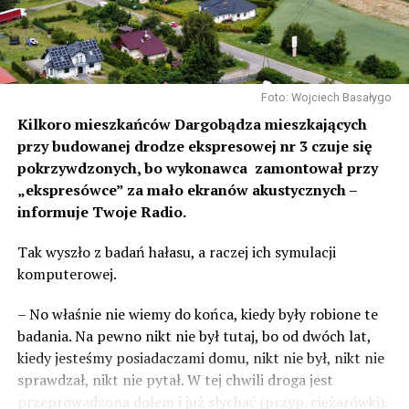
Foto: Wojciech Basałygo
Kilkoro mieszkańców Dargobądza mieszkających
przy budowanej drodze ekspresowej nr 3 czuje się
pokrzywdzonych, bo wykonawca zamontował przy
„ekspresówce” za mało ekranów akustycznych –
informuje Twoje Radio.
Tak wyszło z badań hałasu, a raczej ich symulacji
komputerowej.
– No właśnie nie wiemy do końca, kiedy były robione te
badania. Na pewno nikt nie był tutaj, bo od dwóch lat,
kiedy jesteśmy posiadaczami domu, nikt nie był, nikt nie
sprawdzał, nikt nie pytał. W tej chwili droga jest
przeprowadzona dołem i już słychać (przyp. ciężarówki).