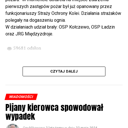
państwa Witkowskich.
pierwszych zastępów pożar był już opanowany przez
funkcjonariuszy Straży Ochrony Kolei. Działania strażaków
Wyjątkowym wydarzeniem będzie koncert w wykonaniu
polegały na dogaszeniu ognia.
Kawuś Music Project, podczas którego wysłuchamy
W działaniach udział brały: OSP Kołczewo, OSP Ładzin
polskich przebojów w jazzowej aranżacji (godz. 20.00
oraz JRG Międzyzdroje.
przed biblioteką). Podczas koncertu zaplanowaliśmy dla
Państwa poczęstunek.
59681 odsłon
Projekt Polsko – Niemieckie Ottonowe Spotkanie
Młodych sfinansowany został z Funduszu Małych
Projektów Interreg VI A – Kultura i zrównoważona
CZYTAJ DALEJ
turystyka.
Partnerzy projektu: Gmina Wolin, Miasto Prenzlau
(Niemcy), Biblioteka Publiczna Gminy Wolin, Parafia
WIADOMOŚCI
Rzymskokatolicka w Wolinie
Pijany kierowca spowodował
wypadek
59682 odsłon
Opublikowano
2 lata temu
w dniu
22 maja 2024