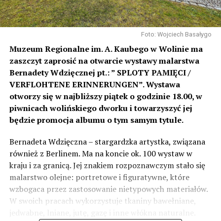
Foto: Wojciech Basałygo
Muzeum Regionalne im. A. Kaubego w Wolinie ma
zaszczyt zaprosić na otwarcie wystawy malarstwa
Bernadety Wdzięcznej pt.: ” SPLOTY PAMIĘCI /
VERFLOHTENE ERINNERUNGEN”. Wystawa
otworzy się w najbliższy piątek o godzinie 18.00, w
piwnicach wolińskiego dworku i towarzyszyć jej
będzie promocja albumu o tym samym tytule.
Bernadeta Wdzięczna – stargardzka artystka, związana
również z Berlinem. Ma na koncie ok. 100 wystaw w
kraju i za granicą. Jej znakiem rozpoznawczym stało się
malarstwo olejne: portretowe i figuratywne, które
wzbogaca przez zastosowanie nietypowych materiałów.
W swoich pracach wykorzystuje tkaniny bawełniane,
jedwabne, lniane, jutę, gazę i inne włókna naturalne.