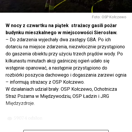
Gdyby nie determinacja rządu Prawa i Sprawiedliwości,
to tunel pod Świną do dzisiaj byłby w sferze
Foto: OSP Kołczewo
projektowania i dyskusji. Ważny tutaj był wkład
W nocy z czwartku na piątek strażacy gasili pożar
samorządu, ale to rząd PiS podjął w tej sprawie
budynku mieszkalnego w miejscowości Sierosław.
najważniejsze decyzje. Powstał dzięki ogromnej
– Do zdarzenia wyjechały dwa zastępy GBA. Po ich
determinacji rządu najpierw Pani Premier Beaty Szydło,
dotarciu na miejsce zdarzenia, niezwłocznie przystąpiono
a następnie Pana Premiera Mateusza Morawieckiego.
do gaszenia obiektu przy użyciu trzech prądów wody. Po
Chciałbym podziękować Panu Premierowi za to jak
kilkunastu minutach akcji gaśniczej ogień udało się
osobiście pilnował powstania tej inwestycji. Cieszymy
wstępnie opanować, a następnie przystąpiono do
się, że turyści również korzystają z tunelu, cieszymy się,
rozbiórki poszycia dachowego i dogaszania zarzewi ognia
że wśród tych 4 milionów samochodów, które
– informują strażacy z OSP Kołczewo.
przejechały już otwartym tunelem w Świnoujściu,
W działaniach udział brały: OSP Kołczewo, Ochotnicza
przyjechało tutaj do nas tak wielu turystów z zagranicy
Straż Pożarna w Międzywodziu, OSP Ładzin i JRG
– powiedział Wiceprezes PiS Joachim Brudziński w
Międzyzdroje.
#Wolin.
59074 odsłon
– Za czasów rządu Prawa i Sprawiedliwości
zainwestowano ogromne pieniądze w modernizację