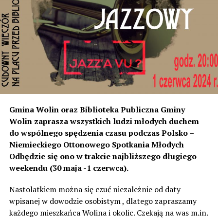
miejscowości od strony Świnoujścia, czyli tam
rozumiemy, że natężenie dźwięku wystarczyło do ich
instalacji, to na tym odcinku generują dokładnie ten sam
poziom dźwięku co tam. Sprawdzałyśmy, że odległość
naszych nieruchomości od drogi jest taka sama, a nawet
w stosunku do niektórych mniejsza niż tych, które są na
początku miejscowości chronione ekranami – mówi
Jolanta Podhajska.
Przedstawiciel GDDKiA mówi, że po roku od oddania
Gmina Wolin oraz Biblioteka Publiczna Gminy
inwestycji będzie przeprowadzona ponowna analiza
Wolin zaprasza wszystkich ludzi młodych duchem
hałasu, jeśli decybeli będzie więcej niż sądzono –
do wspólnego spędzenia czasu podczas Polsko –
wówczas ekrany zostaną zamontowane.
Niemieckiego Ottonowego Spotkania Młodych
Odbędzie się ono w trakcie najbliższego długiego
– Jeżeli wyjdzie na to, że są przekroczone normy, to
weekendu (30 maja -1 czerwca).
wówczas będą podjęte działania w celu realizacji takich
zabezpieczeń. Dopóki nie będzie tych przekroczonych
Nastolatkiem można się czuć niezależnie od daty
norm dopuszczalnego hałasu, no to nie możemy nic
wpisanej w dowodzie osobistym , dlatego zapraszamy
zrobić. Tam są odpowiednie normy – 61 i 56 decybeli –
każdego mieszkańca Wolina i okolic. Czekają na was m.in.