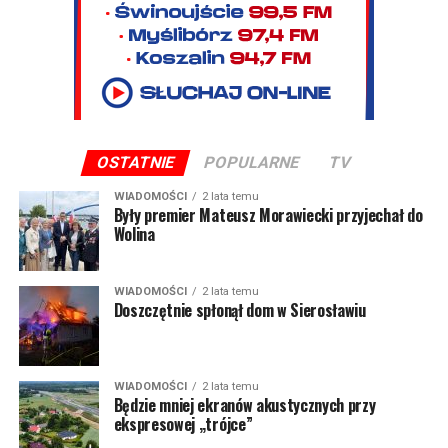
OSTATNIE
POPULARNE
TV
WIADOMOŚCI
2 lata temu
Były premier Mateusz Morawiecki przyjechał do
Wolina
WIADOMOŚCI
2 lata temu
Doszczętnie spłonął dom w Sierosławiu
WIADOMOŚCI
2 lata temu
Będzie mniej ekranów akustycznych przy
ekspresowej „trójce”