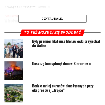
POWIĄZANE TEMATY:
WOLIN
NASTĘPNY
CZYTAJ DALEJ
W budynku urzędu zamontowano defibrylator
NIE PRZEGAP
Stracił panowanie nad kierownicą i zderzył się z innym
TO TEŻ MOŻE CI SIĘ SPODOBAĆ
samochodem
Były premier Mateusz Morawiecki przyjechał
do Wolina
Doszczętnie spłonął dom w Sierosławiu
Będzie mniej ekranów akustycznych przy
ekspresowej „trójce”