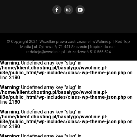
© Copyright 2021, Wszelkie prawa zastrzeżone | wWolinie.pl | Red Top
Media | ul. Cyfrowa 6, 71-441 Szczecin | Napisz do nas:
redakcja@wwolinie.pl lub zadzwoń 510 555 524
Warning
: Undefined array key "slug" in
/home/klient.dhosting.pl/basalygo/wwolinie.pl-
ii3e/public_html/wp-includes/class-wp-theme-json.php
on
line
2180
Warning
: Undefined array key "slug" in
/home/klient.dhosting.pl/basalygo/wwolinie.pl-
ii3e/public_html/wp-includes/class-wp-theme-json.php
on
line
2180
Warning
: Undefined array key "slug" in
/home/klient.dhosting.pl/basalygo/wwolinie.pl-
ii3e/public_html/wp-includes/class-wp-theme-json.php
on
line
2180
Warning
: Undefined array key "slug" in