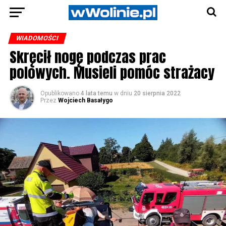
WIADOMOŚCI
Skręcił nogę podczas prac
polowych. Musieli pomóc strażacy
Opublikowano
4 lata temu
w dniu
20 sierpnia 2022
Przez
Wojciech Basałygo