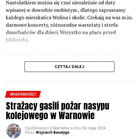
zabezpieczeń. Dopóki nie będzie tych przekroczonych
Nastolatkiem można się czuć niezależnie od daty
norm dopuszczalnego hałasu, no to nie możemy nic
wpisanej w dowodzie osobistym , dlatego zapraszamy
zrobić. Tam są odpowiednie normy – 61 i 56 decybeli –
każdego mieszkańca Wolina i okolic. Czekają na was m.in.
zaznacza.
darmowe koncerty, różnorodne warsztaty i strefa
dmuchańców dla dzieci. Wszystko na placu przed
Foto: Wojciech Basałygo
biblioteką.
Startujemy w czwartek 30 maja o godzinie 16.00
59556 odsłon
występami zespołów „Yellow” i „Specyficzni”.
CZYTAJ DALEJ
WIADOMOŚCI
Strażacy gasili pożar nasypu
kolejowego w Warnowie
Opublikowano
2 lata temu
w dniu
26 maja 2024
Przez
Wojciech Basałygo