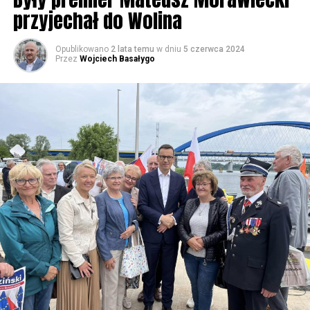
przyjechał do Wolina
Opublikowano
2 lata temu
w dniu
5 czerwca 2024
Przez
Wojciech Basałygo