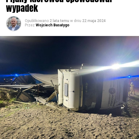
wypadek
59556 odsłon
Opublikowano
2 lata temu
w dniu
22 maja 2024
Przez
Wojciech Basałygo