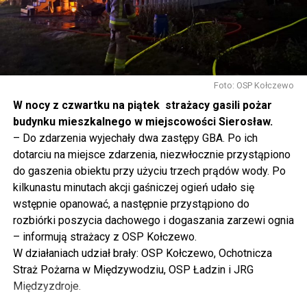
tak to traktujemy. Jesteśmy dzisiaj w Wolinie. Często to
mówię, tutaj, na wyspie Wolin, na wyspie Uznam, Polska
się tutaj nie kończy, Polska się tutaj zaczyna.
Gdyby nie determinacja rządu Prawa i Sprawiedliwości,
to tunel pod Świną do dzisiaj byłby w sferze
Foto: OSP Kołczewo
projektowania i dyskusji. Ważny tutaj był wkład
W nocy z czwartku na piątek strażacy gasili pożar
samorządu, ale to rząd PiS podjął w tej sprawie
budynku mieszkalnego w miejscowości Sierosław.
najważniejsze decyzje. Powstał dzięki ogromnej
– Do zdarzenia wyjechały dwa zastępy GBA. Po ich
determinacji rządu najpierw Pani Premier Beaty Szydło,
dotarciu na miejsce zdarzenia, niezwłocznie przystąpiono
a następnie Pana Premiera Mateusza Morawieckiego.
do gaszenia obiektu przy użyciu trzech prądów wody. Po
Chciałbym podziękować Panu Premierowi za to jak
kilkunastu minutach akcji gaśniczej ogień udało się
osobiście pilnował powstania tej inwestycji. Cieszymy
wstępnie opanować, a następnie przystąpiono do
się, że turyści również korzystają z tunelu, cieszymy się,
rozbiórki poszycia dachowego i dogaszania zarzewi ognia
że wśród tych 4 milionów samochodów, które
– informują strażacy z OSP Kołczewo.
przejechały już otwartym tunelem w Świnoujściu,
W działaniach udział brały: OSP Kołczewo, Ochotnicza
przyjechało tutaj do nas tak wielu turystów z zagranicy
Straż Pożarna w Międzywodziu, OSP Ładzin i JRG
– powiedział Wiceprezes PiS Joachim Brudziński w
Międzyzdroje.
#Wolin.