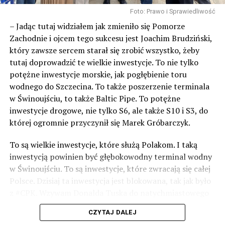
Foto: Prawo i Sprawiedliwość
– Jadąc tutaj widziałem jak zmieniło się Pomorze
Zachodnie i ojcem tego sukcesu jest Joachim Brudziński,
który zawsze sercem starał się zrobić wszystko, żeby
tutaj doprowadzić te wielkie inwestycje. To nie tylko
potężne inwestycje morskie, jak pogłębienie toru
wodnego do Szczecina. To także poszerzenie terminala
w Świnoujściu, to także Baltic Pipe. To potężne
inwestycje drogowe, nie tylko S6, ale także S10 i S3, do
której ogromnie przyczynił się Marek Gróbarczyk.
To są wielkie inwestycje, które służą Polakom. I taką
inwestycją powinien być głębokowodny terminal wodny
w Świnoujściu. To są inwestycje, które zwracają się całej
Polsce. Dzisiaj ta inwestycja jest blokowana, tak jak było
z #CPK. Wzywam Donalda Tuska do natychmiastowego
odblokowania CPK.
CZYTAJ DALEJ