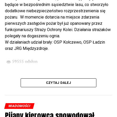
Wikingów lub zwiedzając miasto z przewodnikiem (start
będące w bezpośrednim sąsiedztwie lasu, co stworzyło
spod biblioteki). O godzinie 19.00 w kolegiacie
dodatkowe niebezpieczeństwo rozprzestrzenienia się
wysłuchamy organowego koncertu w wykonaniu
pożaru. W momencie dotarcia na miejsce zdarzenia
państwa Witkowskich.
pierwszych zastępów pożar był już opanowany przez
funkcjonariuszy Straży Ochrony Kolei. Działania strażaków
Wyjątkowym wydarzeniem będzie koncert w wykonaniu
polegały na dogaszeniu ognia.
Kawuś Music Project, podczas którego wysłuchamy
W działaniach udział brały: OSP Kołczewo, OSP Ładzin
polskich przebojów w jazzowej aranżacji (godz. 20.00
oraz JRG Międzyzdroje.
przed biblioteką). Podczas koncertu zaplanowaliśmy dla
Państwa poczęstunek.
59555 odsłon
Projekt Polsko – Niemieckie Ottonowe Spotkanie
Młodych sfinansowany został z Funduszu Małych
Projektów Interreg VI A – Kultura i zrównoważona
CZYTAJ DALEJ
turystyka.
Partnerzy projektu: Gmina Wolin, Miasto Prenzlau
(Niemcy), Biblioteka Publiczna Gminy Wolin, Parafia
WIADOMOŚCI
Rzymskokatolicka w Wolinie
Pijany kierowca spowodował