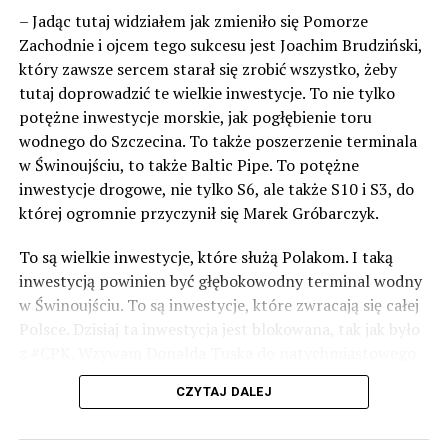
– Jadąc tutaj widziałem jak zmieniło się Pomorze
Zachodnie i ojcem tego sukcesu jest Joachim Brudziński,
który zawsze sercem starał się zrobić wszystko, żeby
tutaj doprowadzić te wielkie inwestycje. To nie tylko
potężne inwestycje morskie, jak pogłębienie toru
wodnego do Szczecina. To także poszerzenie terminala
w Świnoujściu, to także Baltic Pipe. To potężne
inwestycje drogowe, nie tylko S6, ale także S10 i S3, do
której ogromnie przyczynił się Marek Gróbarczyk.
To są wielkie inwestycje, które służą Polakom. I taką
inwestycją powinien być głębokowodny terminal wodny
w Świnoujściu. To są inwestycje, które zwracają się całej
Polsce. Dzisiaj ta inwestycja jest blokowana, tak jak było
z #CPK. Wzywam Donalda Tuska do natychmiastowego
odblokowania CPK.
CZYTAJ DALEJ
Warto 9 czerwca postawić na tych, którzy wiedzą jak
wykorzystać wspaniały potencjał Zachodniego Pomorza,