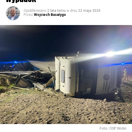
59624 odsłon
Opublikowano
2 lata temu
w dniu
22 maja 2024
Przez
Wojciech Basałygo
Foto: OSP Wolin