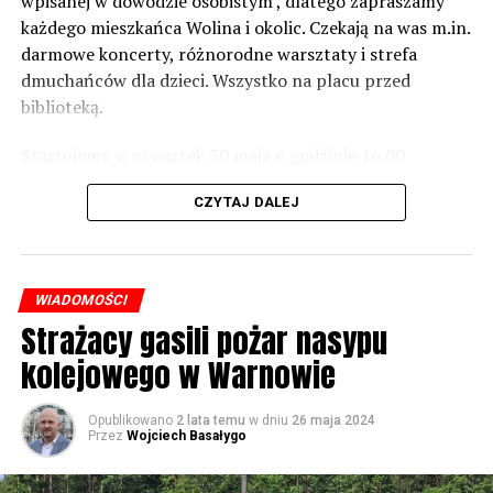
wpisanej w dowodzie osobistym , dlatego zapraszamy
zrobić. Tam są odpowiednie normy – 61 i 56 decybeli –
każdego mieszkańca Wolina i okolic. Czekają na was m.in.
zaznacza.
darmowe koncerty, różnorodne warsztaty i strefa
dmuchańców dla dzieci. Wszystko na placu przed
Foto: Wojciech Basałygo
biblioteką.
Startujemy w czwartek 30 maja o godzinie 16.00
59624 odsłon
występami zespołów „Yellow” i „Specyficzni”.
CZYTAJ DALEJ
WIADOMOŚCI
Strażacy gasili pożar nasypu
kolejowego w Warnowie
Opublikowano
2 lata temu
w dniu
26 maja 2024
Przez
Wojciech Basałygo