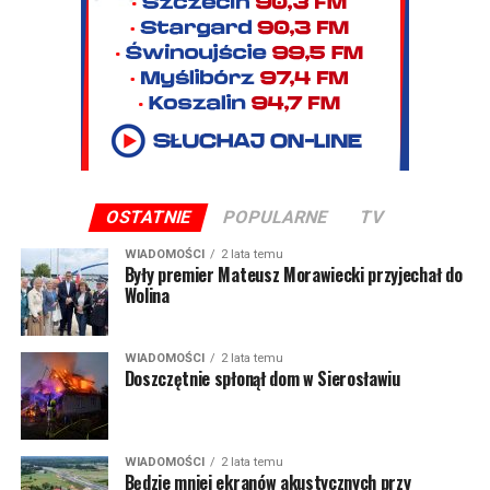
OSTATNIE
POPULARNE
TV
WIADOMOŚCI
2 lata temu
Były premier Mateusz Morawiecki przyjechał do
Wolina
WIADOMOŚCI
2 lata temu
Doszczętnie spłonął dom w Sierosławiu
WIADOMOŚCI
2 lata temu
Będzie mniej ekranów akustycznych przy