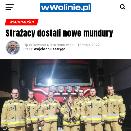
WIADOMOŚCI
Strażacy dostali nowe mundury
Opublikowano
4 lata temu
w dniu
18 maja 2022
Przez
Wojciech Basałygo