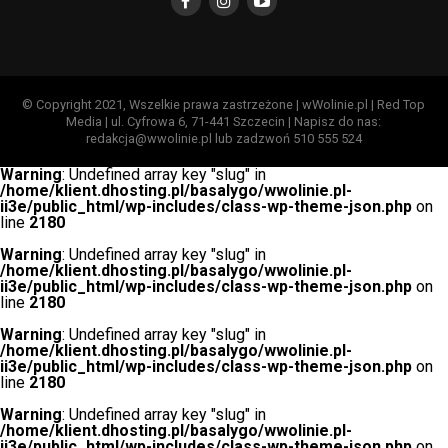
© Copyright 2021, Wszelkie prawa zastrzeżone | wWolinie.pl | Red Top
Media | ul. Cyfrowa 6, 71-441 Szczecin | Napisz do nas:
redakcja@wwolinie.pl lub zadzwoń 510 555 524
Warning
: Undefined array key "slug" in
/home/klient.dhosting.pl/basalygo/wwolinie.pl-
ii3e/public_html/wp-includes/class-wp-theme-json.php
on
line
2180
Warning
: Undefined array key "slug" in
/home/klient.dhosting.pl/basalygo/wwolinie.pl-
ii3e/public_html/wp-includes/class-wp-theme-json.php
on
line
2180
Warning
: Undefined array key "slug" in
/home/klient.dhosting.pl/basalygo/wwolinie.pl-
ii3e/public_html/wp-includes/class-wp-theme-json.php
on
line
2180
Warning
: Undefined array key "slug" in
/home/klient.dhosting.pl/basalygo/wwolinie.pl-
ii3e/public_html/wp-includes/class-wp-theme-json.php
on