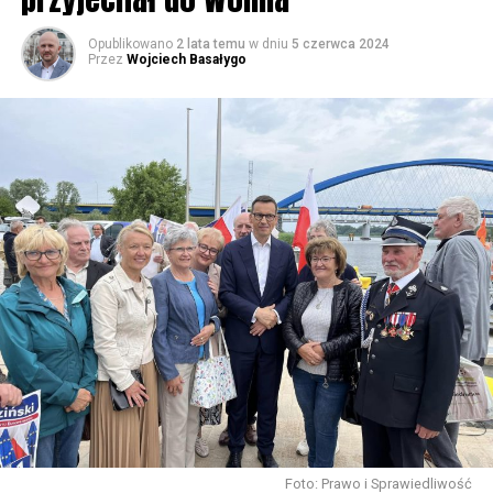
Opublikowano
2 lata temu
w dniu
5 czerwca 2024
Przez
Wojciech Basałygo
Foto: Prawo i Sprawiedliwość