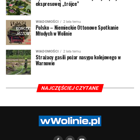
ekspresowej „trójce”
WIADOMOŚCI
2 lata temu
Polsko – Niemieckie Ottonowe Spotkanie
Młodych w Wolinie
WIADOMOŚCI
2 lata temu
Strażacy gasili pożar nasypu kolejowego w
Warnowie
NAJCZĘŚCIEJ CZYTANE