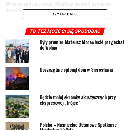
Wichura nad powiatem. Strażacy usuwali połamane
drzewa
CZYTAJ DALEJ
NIE PRZEGAP
W Ładzinie powstanie nowa droga
TO TEŻ MOŻE CI SIĘ SPODOBAĆ
Były premier Mateusz Morawiecki przyjechał
do Wolina
Doszczętnie spłonął dom w Sierosławiu
Będzie mniej ekranów akustycznych przy
ekspresowej „trójce”
Polsko – Niemieckie Ottonowe Spotkanie