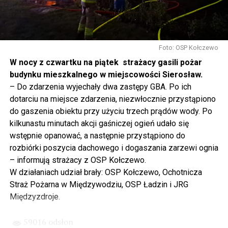
mówię, tutaj, na wyspie Wolin, na wyspie Uznam, Polska
się tutaj nie kończy, Polska się tutaj zaczyna.
Gdyby nie determinacja rządu Prawa i Sprawiedliwości,
to tunel pod Świną do dzisiaj byłby w sferze
Foto: OSP Kołczewo
projektowania i dyskusji. Ważny tutaj był wkład
W nocy z czwartku na piątek strażacy gasili pożar
samorządu, ale to rząd PiS podjął w tej sprawie
budynku mieszkalnego w miejscowości Sierosław.
najważniejsze decyzje. Powstał dzięki ogromnej
– Do zdarzenia wyjechały dwa zastępy GBA. Po ich
determinacji rządu najpierw Pani Premier Beaty Szydło,
dotarciu na miejsce zdarzenia, niezwłocznie przystąpiono
a następnie Pana Premiera Mateusza Morawieckiego.
do gaszenia obiektu przy użyciu trzech prądów wody. Po
Chciałbym podziękować Panu Premierowi za to jak
kilkunastu minutach akcji gaśniczej ogień udało się
osobiście pilnował powstania tej inwestycji. Cieszymy
wstępnie opanować, a następnie przystąpiono do
się, że turyści również korzystają z tunelu, cieszymy się,
rozbiórki poszycia dachowego i dogaszania zarzewi ognia
że wśród tych 4 milionów samochodów, które
– informują strażacy z OSP Kołczewo.
przejechały już otwartym tunelem w Świnoujściu,
W działaniach udział brały: OSP Kołczewo, Ochotnicza
przyjechało tutaj do nas tak wielu turystów z zagranicy
Straż Pożarna w Międzywodziu, OSP Ładzin i JRG
– powiedział Wiceprezes PiS Joachim Brudziński w
Międzyzdroje.
#Wolin.
59016 odsłon