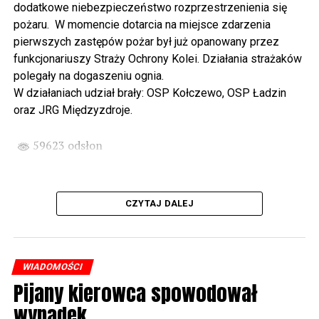
dodatkowe niebezpieczeństwo rozprzestrzenienia się
wysłuchamy organowego koncertu w wykonaniu
pożaru. W momencie dotarcia na miejsce zdarzenia
państwa Witkowskich.
pierwszych zastępów pożar był już opanowany przez
funkcjonariuszy Straży Ochrony Kolei. Działania strażaków
Wyjątkowym wydarzeniem będzie koncert w wykonaniu
polegały na dogaszeniu ognia.
Kawuś Music Project, podczas którego wysłuchamy
W działaniach udział brały: OSP Kołczewo, OSP Ładzin
polskich przebojów w jazzowej aranżacji (godz. 20.00
oraz JRG Międzyzdroje.
przed biblioteką). Podczas koncertu zaplanowaliśmy dla
Państwa poczęstunek.
59623 odsłon
Projekt Polsko – Niemieckie Ottonowe Spotkanie
Młodych sfinansowany został z Funduszu Małych
Projektów Interreg VI A – Kultura i zrównoważona
CZYTAJ DALEJ
turystyka.
Partnerzy projektu: Gmina Wolin, Miasto Prenzlau
(Niemcy), Biblioteka Publiczna Gminy Wolin, Parafia
WIADOMOŚCI
Rzymskokatolicka w Wolinie
Pijany kierowca spowodował
wypadek