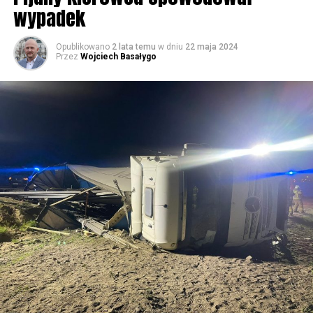
wypadek
59659 odsłon
Opublikowano
2 lata temu
w dniu
22 maja 2024
Przez
Wojciech Basałygo