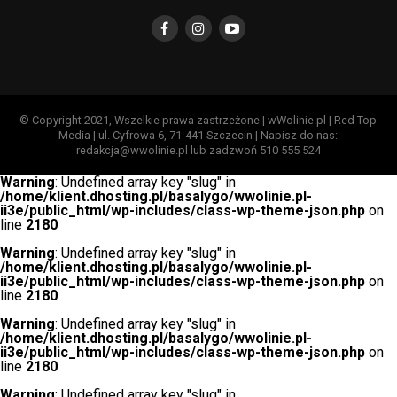
© Copyright 2021, Wszelkie prawa zastrzeżone | wWolinie.pl | Red Top
Media | ul. Cyfrowa 6, 71-441 Szczecin | Napisz do nas:
redakcja@wwolinie.pl lub zadzwoń 510 555 524
Warning
: Undefined array key "slug" in
/home/klient.dhosting.pl/basalygo/wwolinie.pl-
ii3e/public_html/wp-includes/class-wp-theme-json.php
on
line
2180
Warning
: Undefined array key "slug" in
/home/klient.dhosting.pl/basalygo/wwolinie.pl-
ii3e/public_html/wp-includes/class-wp-theme-json.php
on
line
2180
Warning
: Undefined array key "slug" in
/home/klient.dhosting.pl/basalygo/wwolinie.pl-
ii3e/public_html/wp-includes/class-wp-theme-json.php
on
line
2180
Warning
: Undefined array key "slug" in