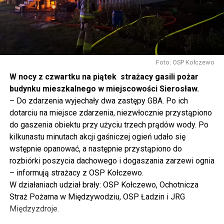
tak to traktujemy. Jesteśmy dzisiaj w Wolinie. Często to
mówię, tutaj, na wyspie Wolin, na wyspie Uznam, Polska
się tutaj nie kończy, Polska się tutaj zaczyna.
Gdyby nie determinacja rządu Prawa i Sprawiedliwości,
to tunel pod Świną do dzisiaj byłby w sferze
Foto: OSP Kołczewo
projektowania i dyskusji. Ważny tutaj był wkład
W nocy z czwartku na piątek strażacy gasili pożar
samorządu, ale to rząd PiS podjął w tej sprawie
budynku mieszkalnego w miejscowości Sierosław.
najważniejsze decyzje. Powstał dzięki ogromnej
– Do zdarzenia wyjechały dwa zastępy GBA. Po ich
determinacji rządu najpierw Pani Premier Beaty Szydło,
dotarciu na miejsce zdarzenia, niezwłocznie przystąpiono
a następnie Pana Premiera Mateusza Morawieckiego.
do gaszenia obiektu przy użyciu trzech prądów wody. Po
Chciałbym podziękować Panu Premierowi za to jak
kilkunastu minutach akcji gaśniczej ogień udało się
osobiście pilnował powstania tej inwestycji. Cieszymy
wstępnie opanować, a następnie przystąpiono do
się, że turyści również korzystają z tunelu, cieszymy się,
rozbiórki poszycia dachowego i dogaszania zarzewi ognia
że wśród tych 4 milionów samochodów, które
– informują strażacy z OSP Kołczewo.
przejechały już otwartym tunelem w Świnoujściu,
W działaniach udział brały: OSP Kołczewo, Ochotnicza
przyjechało tutaj do nas tak wielu turystów z zagranicy
Straż Pożarna w Międzywodziu, OSP Ładzin i JRG
– powiedział Wiceprezes PiS Joachim Brudziński w
Międzyzdroje.
#Wolin.