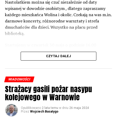
zabezpieczeń. Dopóki nie będzie tych przekroczonych
Nastolatkiem można się czuć niezależnie od daty
norm dopuszczalnego hałasu, no to nie możemy nic
wpisanej w dowodzie osobistym , dlatego zapraszamy
zrobić. Tam są odpowiednie normy – 61 i 56 decybeli –
każdego mieszkańca Wolina i okolic. Czekają na was m.in.
zaznacza.
darmowe koncerty, różnorodne warsztaty i strefa
dmuchańców dla dzieci. Wszystko na placu przed
Foto: Wojciech Basałygo
biblioteką.
Startujemy w czwartek 30 maja o godzinie 16.00
59659 odsłon
występami zespołów „Yellow” i „Specyficzni”.
CZYTAJ DALEJ
WIADOMOŚCI
Strażacy gasili pożar nasypu
kolejowego w Warnowie
Opublikowano
2 lata temu
w dniu
26 maja 2024
Przez
Wojciech Basałygo