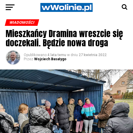
WIADOMOŚCI
Mieszkańcy Dramina wreszcie się
doczekali. Będzie nowa droga
Opublikowano
4 lata temu
w dniu
27 kwietnia 2022
Przez
Wojciech Basałygo