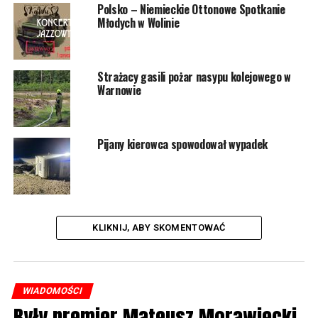
Polsko – Niemieckie Ottonowe Spotkanie
Młodych w Wolinie
Strażacy gasili pożar nasypu kolejowego w
Warnowie
Nowa droga zostanie wykonana z kostki brukowej oraz
Pijany kierowca spowodował wypadek
ażurowych płyt betonowych. Prace rozpoczną się w
drugiej połowie bieżącego roku.
10999 odsłon
KLIKNIJ, ABY SKOMENTOWAĆ
POWIĄZANE TEMATY:
WOLIN
WIADOMOŚCI
NASTĘPNY
Wypadek na drodze do Rabiąża. Dachowało daewoo
Były premier Mateusz Morawiecki