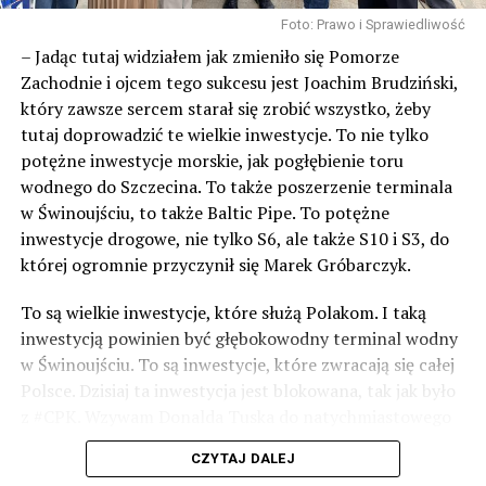
Foto: Prawo i Sprawiedliwość
– Jadąc tutaj widziałem jak zmieniło się Pomorze
Zachodnie i ojcem tego sukcesu jest Joachim Brudziński,
który zawsze sercem starał się zrobić wszystko, żeby
tutaj doprowadzić te wielkie inwestycje. To nie tylko
potężne inwestycje morskie, jak pogłębienie toru
wodnego do Szczecina. To także poszerzenie terminala
w Świnoujściu, to także Baltic Pipe. To potężne
inwestycje drogowe, nie tylko S6, ale także S10 i S3, do
której ogromnie przyczynił się Marek Gróbarczyk.
To są wielkie inwestycje, które służą Polakom. I taką
inwestycją powinien być głębokowodny terminal wodny
w Świnoujściu. To są inwestycje, które zwracają się całej
Polsce. Dzisiaj ta inwestycja jest blokowana, tak jak było
z #CPK. Wzywam Donalda Tuska do natychmiastowego
odblokowania CPK.
CZYTAJ DALEJ