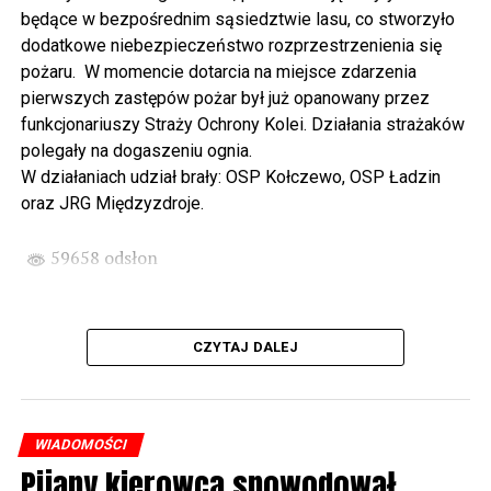
Wikingów lub zwiedzając miasto z przewodnikiem (start
będące w bezpośrednim sąsiedztwie lasu, co stworzyło
spod biblioteki). O godzinie 19.00 w kolegiacie
dodatkowe niebezpieczeństwo rozprzestrzenienia się
wysłuchamy organowego koncertu w wykonaniu
pożaru. W momencie dotarcia na miejsce zdarzenia
państwa Witkowskich.
pierwszych zastępów pożar był już opanowany przez
funkcjonariuszy Straży Ochrony Kolei. Działania strażaków
Wyjątkowym wydarzeniem będzie koncert w wykonaniu
polegały na dogaszeniu ognia.
Kawuś Music Project, podczas którego wysłuchamy
W działaniach udział brały: OSP Kołczewo, OSP Ładzin
polskich przebojów w jazzowej aranżacji (godz. 20.00
oraz JRG Międzyzdroje.
przed biblioteką). Podczas koncertu zaplanowaliśmy dla
Państwa poczęstunek.
59658 odsłon
Projekt Polsko – Niemieckie Ottonowe Spotkanie
Młodych sfinansowany został z Funduszu Małych
Projektów Interreg VI A – Kultura i zrównoważona
CZYTAJ DALEJ
turystyka.
Partnerzy projektu: Gmina Wolin, Miasto Prenzlau
(Niemcy), Biblioteka Publiczna Gminy Wolin, Parafia
WIADOMOŚCI
Rzymskokatolicka w Wolinie
Pijany kierowca spowodował