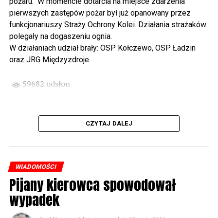
pożaru. W momencie dotarcia na miejsce zdarzenia
państwa Witkowskich.
pierwszych zastępów pożar był już opanowany przez
funkcjonariuszy Straży Ochrony Kolei. Działania strażaków
Wyjątkowym wydarzeniem będzie koncert w wykonaniu
polegały na dogaszeniu ognia.
Kawuś Music Project, podczas którego wysłuchamy
W działaniach udział brały: OSP Kołczewo, OSP Ładzin
polskich przebojów w jazzowej aranżacji (godz. 20.00
oraz JRG Międzyzdroje.
przed biblioteką). Podczas koncertu zaplanowaliśmy dla
Państwa poczęstunek.
59682 odsłon
Projekt Polsko – Niemieckie Ottonowe Spotkanie
Młodych sfinansowany został z Funduszu Małych
Projektów Interreg VI A – Kultura i zrównoważona
CZYTAJ DALEJ
turystyka.
Partnerzy projektu: Gmina Wolin, Miasto Prenzlau
(Niemcy), Biblioteka Publiczna Gminy Wolin, Parafia
WIADOMOŚCI
Rzymskokatolicka w Wolinie
Pijany kierowca spowodował
wypadek
59683 odsłon