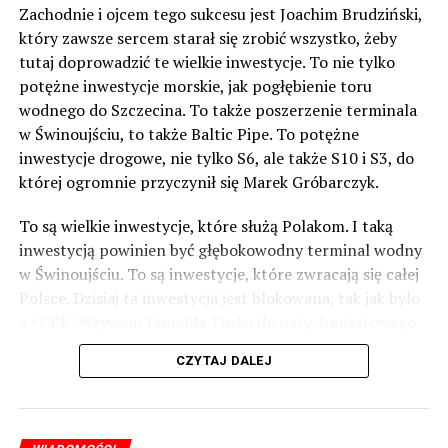
Zachodnie i ojcem tego sukcesu jest Joachim Brudziński,
który zawsze sercem starał się zrobić wszystko, żeby
tutaj doprowadzić te wielkie inwestycje. To nie tylko
potężne inwestycje morskie, jak pogłębienie toru
wodnego do Szczecina. To także poszerzenie terminala
w Świnoujściu, to także Baltic Pipe. To potężne
inwestycje drogowe, nie tylko S6, ale także S10 i S3, do
której ogromnie przyczynił się Marek Gróbarczyk.
To są wielkie inwestycje, które służą Polakom. I taką
inwestycją powinien być głębokowodny terminal wodny
w Świnoujściu. To są inwestycje, które zwracają się całej
Polsce. Dzisiaj ta inwestycja jest blokowana, tak jak było
z #CPK. Wzywam Donalda Tuska do natychmiastowego
odblokowania CPK.
CZYTAJ DALEJ
Warto 9 czerwca postawić na tych, którzy wiedzą jak
wykorzystać wspaniały potencjał Zachodniego Pomorza,
o którym śp. Lech Kaczyński powiedział, że jest naszą