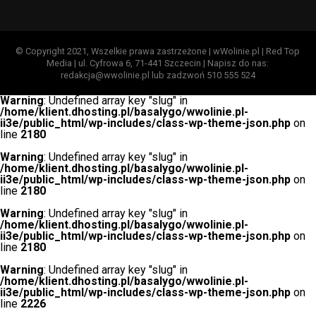
© Copyright 2021, Wszelkie prawa zastrzeżone | wWolinie.pl | Red Top
Media | ul. Cyfrowa 6, 71-441 Szczecin | Napisz do nas:
redakcja@wwolinie.pl lub zadzwoń 510 555 524
Warning
: Undefined array key "slug" in
/home/klient.dhosting.pl/basalygo/wwolinie.pl-
ii3e/public_html/wp-includes/class-wp-theme-json.php
on
line
2180
Warning
: Undefined array key "slug" in
/home/klient.dhosting.pl/basalygo/wwolinie.pl-
ii3e/public_html/wp-includes/class-wp-theme-json.php
on
line
2180
Warning
: Undefined array key "slug" in
/home/klient.dhosting.pl/basalygo/wwolinie.pl-
ii3e/public_html/wp-includes/class-wp-theme-json.php
on
line
2180
Warning
: Undefined array key "slug" in
/home/klient.dhosting.pl/basalygo/wwolinie.pl-
ii3e/public_html/wp-includes/class-wp-theme-json.php
on
line
2226