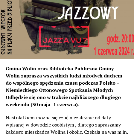
miejscowości od strony Świnoujścia, czyli tam
rozumiemy, że natężenie dźwięku wystarczyło do ich
instalacji, to na tym odcinku generują dokładnie ten sam
poziom dźwięku co tam. Sprawdzałyśmy, że odległość
naszych nieruchomości od drogi jest taka sama, a nawet
w stosunku do niektórych mniejsza niż tych, które są na
początku miejscowości chronione ekranami – mówi
Jolanta Podhajska.
Przedstawiciel GDDKiA mówi, że po roku od oddania
Gmina Wolin oraz Biblioteka Publiczna Gminy
inwestycji będzie przeprowadzona ponowna analiza
Wolin zaprasza wszystkich ludzi młodych duchem
hałasu, jeśli decybeli będzie więcej niż sądzono –
do wspólnego spędzenia czasu podczas Polsko –
wówczas ekrany zostaną zamontowane.
Niemieckiego Ottonowego Spotkania Młodych
Odbędzie się ono w trakcie najbliższego długiego
– Jeżeli wyjdzie na to, że są przekroczone normy, to
weekendu (30 maja -1 czerwca).
wówczas będą podjęte działania w celu realizacji takich
zabezpieczeń. Dopóki nie będzie tych przekroczonych
Nastolatkiem można się czuć niezależnie od daty
norm dopuszczalnego hałasu, no to nie możemy nic
wpisanej w dowodzie osobistym , dlatego zapraszamy
zrobić. Tam są odpowiednie normy – 61 i 56 decybeli –
każdego mieszkańca Wolina i okolic. Czekają na was m.in.