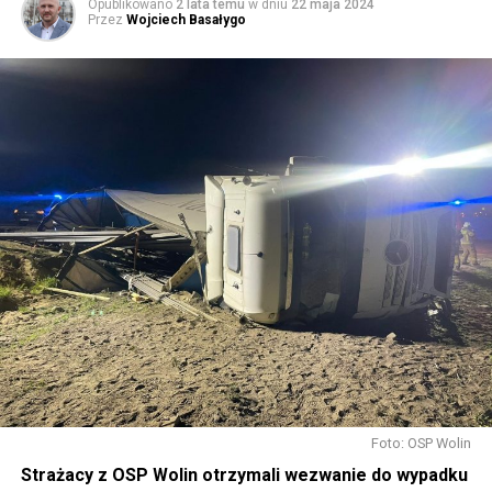
Opublikowano
2 lata temu
w dniu
22 maja 2024
Przez
Wojciech Basałygo
Foto: OSP Wolin
Strażacy z OSP Wolin otrzymali wezwanie do wypadku