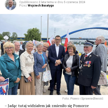
Opublikowano
2 lata temu
w dniu
5 czerwca 2024
Przez
Wojciech Basałygo
Foto: Prawo i Sprawiedliwość
– Jadąc tutaj widziałem jak zmieniło się Pomorze