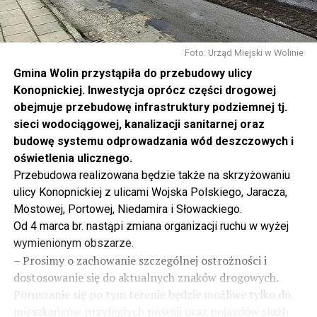
Foto: Urząd Miejski w Wolinie
Gmina Wolin przystąpiła do przebudowy ulicy
Konopnickiej. Inwestycja oprócz części drogowej
obejmuje przebudowę infrastruktury podziemnej tj.
sieci wodociągowej, kanalizacji sanitarnej oraz
budowę systemu odprowadzania wód deszczowych i
oświetlenia ulicznego.
Przebudowa realizowana będzie także na skrzyżowaniu
ulicy Konopnickiej z ulicami Wojska Polskiego, Jaracza,
Mostowej, Portowej, Niedamira i Słowackiego.
Od 4 marca br. nastąpi zmiana organizacji ruchu w wyżej
wymienionym obszarze.
– Prosimy o zachowanie szczególnej ostrożności i
dostosowanie się do aktualnych znaków drogowych.
Poruszanie się po tym terenie będzie możliwe tylko do
mieszkańców przyległych posesji oraz pojazdów służb