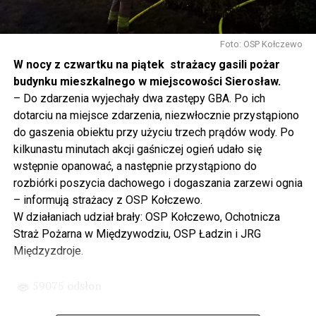
Gdyby nie determinacja rządu Prawa i Sprawiedliwości,
to tunel pod Świną do dzisiaj byłby w sferze
Foto: OSP Kołczewo
projektowania i dyskusji. Ważny tutaj był wkład
W nocy z czwartku na piątek strażacy gasili pożar
samorządu, ale to rząd PiS podjął w tej sprawie
budynku mieszkalnego w miejscowości Sierosław.
najważniejsze decyzje. Powstał dzięki ogromnej
– Do zdarzenia wyjechały dwa zastępy GBA. Po ich
determinacji rządu najpierw Pani Premier Beaty Szydło,
dotarciu na miejsce zdarzenia, niezwłocznie przystąpiono
a następnie Pana Premiera Mateusza Morawieckiego.
do gaszenia obiektu przy użyciu trzech prądów wody. Po
Chciałbym podziękować Panu Premierowi za to jak
kilkunastu minutach akcji gaśniczej ogień udało się
osobiście pilnował powstania tej inwestycji. Cieszymy
wstępnie opanować, a następnie przystąpiono do
się, że turyści również korzystają z tunelu, cieszymy się,
rozbiórki poszycia dachowego i dogaszania zarzewi ognia
że wśród tych 4 milionów samochodów, które
– informują strażacy z OSP Kołczewo.
przejechały już otwartym tunelem w Świnoujściu,
W działaniach udział brały: OSP Kołczewo, Ochotnicza
przyjechało tutaj do nas tak wielu turystów z zagranicy
Straż Pożarna w Międzywodziu, OSP Ładzin i JRG
– powiedział Wiceprezes PiS Joachim Brudziński w
Międzyzdroje.
#Wolin.
59075 odsłon
– Za czasów rządu Prawa i Sprawiedliwości
zainwestowano ogromne pieniądze w modernizację