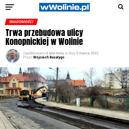
WIADOMOŚCI
Trwa przebudowa ulicy
Konopnickiej w Wolinie
Opublikowano
4 lata temu
w dniu
5 marca 2022
Przez
Wojciech Basałygo