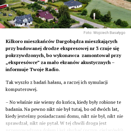
Foto: Wojciech Basałygo
Kilkoro mieszkańców Dargobądza mieszkających
przy budowanej drodze ekspresowej nr 3 czuje się
pokrzywdzonych, bo wykonawca zamontował przy
„ekspresówce” za mało ekranów akustycznych –
informuje Twoje Radio.
Tak wyszło z badań hałasu, a raczej ich symulacji
komputerowej.
– No właśnie nie wiemy do końca, kiedy były robione te
badania. Na pewno nikt nie był tutaj, bo od dwóch lat,
kiedy jesteśmy posiadaczami domu, nikt nie był, nikt nie
sprawdzał, nikt nie pytał. W tej chwili droga jest
przeprowadzona dołem i już słychać (przyp. ciężarówki).