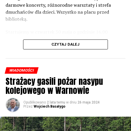
zaznacza.
darmowe koncerty, różnorodne warsztaty i strefa
dmuchańców dla dzieci. Wszystko na placu przed
Foto: Wojciech Basałygo
biblioteką.
Startujemy w czwartek 30 maja o godzinie 16.00
59683 odsłon
występami zespołów „Yellow” i „Specyficzni”.
CZYTAJ DALEJ
WIADOMOŚCI
Strażacy gasili pożar nasypu
kolejowego w Warnowie
Opublikowano
2 lata temu
w dniu
26 maja 2024
Przez
Wojciech Basałygo