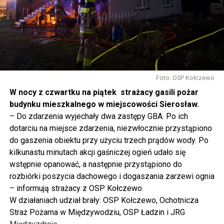
rolnictwem, silne innowacją, to polska racja stanu. I my
tak to traktujemy. Jesteśmy dzisiaj w Wolinie. Często to
mówię, tutaj, na wyspie Wolin, na wyspie Uznam, Polska
się tutaj nie kończy, Polska się tutaj zaczyna.
Gdyby nie determinacja rządu Prawa i Sprawiedliwości,
to tunel pod Świną do dzisiaj byłby w sferze
Foto: OSP Kołczewo
projektowania i dyskusji. Ważny tutaj był wkład
W nocy z czwartku na piątek strażacy gasili pożar
samorządu, ale to rząd PiS podjął w tej sprawie
budynku mieszkalnego w miejscowości Sierosław.
najważniejsze decyzje. Powstał dzięki ogromnej
– Do zdarzenia wyjechały dwa zastępy GBA. Po ich
determinacji rządu najpierw Pani Premier Beaty Szydło,
dotarciu na miejsce zdarzenia, niezwłocznie przystąpiono
a następnie Pana Premiera Mateusza Morawieckiego.
do gaszenia obiektu przy użyciu trzech prądów wody. Po
Chciałbym podziękować Panu Premierowi za to jak
kilkunastu minutach akcji gaśniczej ogień udało się
osobiście pilnował powstania tej inwestycji. Cieszymy
wstępnie opanować, a następnie przystąpiono do
się, że turyści również korzystają z tunelu, cieszymy się,
rozbiórki poszycia dachowego i dogaszania zarzewi ognia
że wśród tych 4 milionów samochodów, które
– informują strażacy z OSP Kołczewo.
przejechały już otwartym tunelem w Świnoujściu,
W działaniach udział brały: OSP Kołczewo, Ochotnicza
przyjechało tutaj do nas tak wielu turystów z zagranicy
Straż Pożarna w Międzywodziu, OSP Ładzin i JRG
– powiedział Wiceprezes PiS Joachim Brudziński w