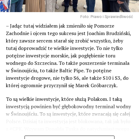
Foto: Prawo i Sprawiedliwość
– Jadąc tutaj widziałem jak zmieniło się Pomorze
Zachodnie i ojcem tego sukcesu jest Joachim Brudziński,
który zawsze sercem starał się zrobić wszystko, żeby
tutaj doprowadzić te wielkie inwestycje. To nie tylko
potężne inwestycje morskie, jak pogłębienie toru
wodnego do Szczecina. To także poszerzenie terminala
w Świnoujściu, to także Baltic Pipe. To potężne
inwestycje drogowe, nie tylko S6, ale także S10 i S3, do
której ogromnie przyczynił się Marek Gróbarczyk.
To są wielkie inwestycje, które służą Polakom. I taką
inwestycją powinien być głębokowodny terminal wodny
w Świnoujściu. To są inwestycje, które zwracają się całej
Polsce. Dzisiaj ta inwestycja jest blokowana, tak jak było
z #CPK. Wzywam Donalda Tuska do natychmiastowego
odblokowania CPK.