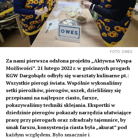
FOTO: OWES
Za nami pierwsza odsłona projektu „Aktywna Wyspa
Możliwości”. 21 lutego 2022 r. w gościnnych progach
KGW Dargobądz odbyły się warsztaty kulinarne pt.:
Wszystkie pierogi świata. Wspólnie wykonaliśmy
setki pierożków, pierogów, uszek, dzieliliśmy się
przepisami na najlepsze ciasto, farsze,
pokazywaliśmy techniki sklejania. Ekspertki w
dziedzinie pierogów pokazały narzędzia ułatwiające
pracę przy pierogach oraz zdradzały tajemnice, by
smak farszu, konsystencja ciasta była „akurat” pod
każdym względem. Było smacznie i