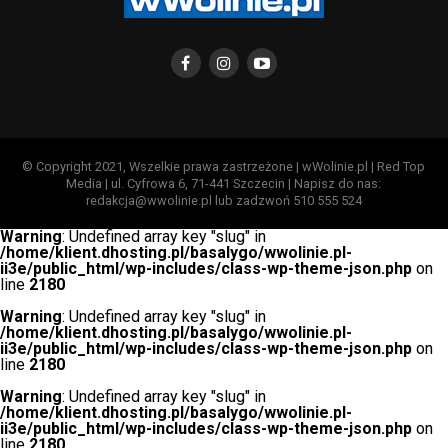
© Copyright 2021, Wszelkie prawa zastrzeżone | wWolinie.pl | Red Top
Media | ul. Cyfrowa 6, 71-441 Szczecin | Napisz do nas:
redakcja@wwolinie.pl lub zadzwoń 510 555 524
Warning
: Undefined array key "slug" in
/home/klient.dhosting.pl/basalygo/wwolinie.pl-
ii3e/public_html/wp-includes/class-wp-theme-json.php
on
line
2180
Warning
: Undefined array key "slug" in
/home/klient.dhosting.pl/basalygo/wwolinie.pl-
ii3e/public_html/wp-includes/class-wp-theme-json.php
on
line
2180
Warning
: Undefined array key "slug" in
/home/klient.dhosting.pl/basalygo/wwolinie.pl-
ii3e/public_html/wp-includes/class-wp-theme-json.php
on
line
2180