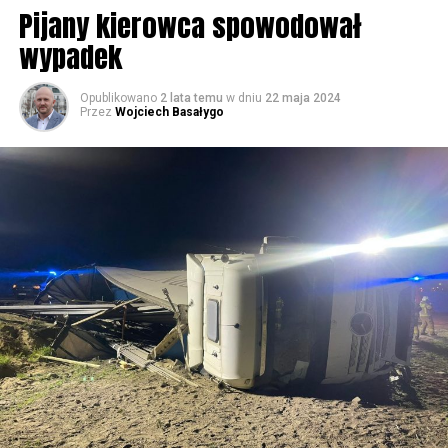
Rzymskokatolicka w Wolinie
Pijany kierowca spowodował
wypadek
59736 odsłon
Opublikowano
2 lata temu
w dniu
22 maja 2024
Przez
Wojciech Basałygo