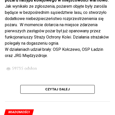
pożaru nasypu kolejowego w miejscowości Warnowo.
odbywając podróż w czasie za sprawą Centrum Słowian i
Jak wynikało ze zgłoszenia, pożarem objęte były zarośla
Wikingów lub zwiedzając miasto z przewodnikiem (start
będące w bezpośrednim sąsiedztwie lasu, co stworzyło
spod biblioteki). O godzinie 19.00 w kolegiacie
dodatkowe niebezpieczeństwo rozprzestrzenienia się
wysłuchamy organowego koncertu w wykonaniu
pożaru. W momencie dotarcia na miejsce zdarzenia
państwa Witkowskich.
pierwszych zastępów pożar był już opanowany przez
funkcjonariuszy Straży Ochrony Kolei. Działania strażaków
Wyjątkowym wydarzeniem będzie koncert w wykonaniu
polegały na dogaszeniu ognia.
Kawuś Music Project, podczas którego wysłuchamy
W działaniach udział brały: OSP Kołczewo, OSP Ładzin
polskich przebojów w jazzowej aranżacji (godz. 20.00
oraz JRG Międzyzdroje.
przed biblioteką). Podczas koncertu zaplanowaliśmy dla
Państwa poczęstunek.
59735 odsłon
Projekt Polsko – Niemieckie Ottonowe Spotkanie
Młodych sfinansowany został z Funduszu Małych
Projektów Interreg VI A – Kultura i zrównoważona
CZYTAJ DALEJ
turystyka.
Partnerzy projektu: Gmina Wolin, Miasto Prenzlau
(Niemcy), Biblioteka Publiczna Gminy Wolin, Parafia
WIADOMOŚCI