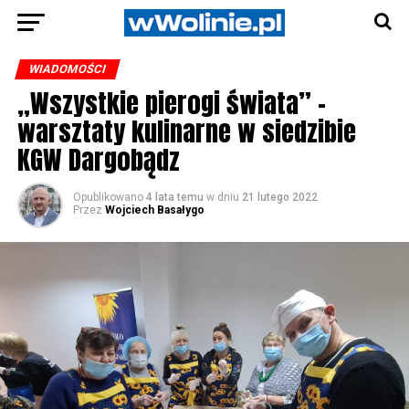
WIADOMOŚCI
„Wszystkie pierogi świata” –
warsztaty kulinarne w siedzibie
KGW Dargobądz
Opublikowano
4 lata temu
w dniu
21 lutego 2022
Przez
Wojciech Basałygo