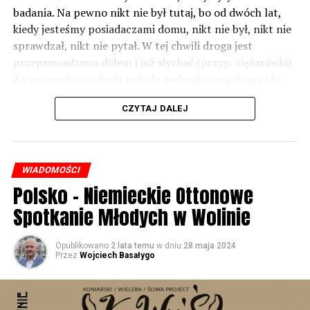
badania. Na pewno nikt nie był tutaj, bo od dwóch lat,
kiedy jesteśmy posiadaczami domu, nikt nie był, nikt nie
sprawdzał, nikt nie pytał. W tej chwili droga jest
przeprowadzona dołem i już słychać (przyp. ciężarówki).
Za moment auta będą jechały podwyższoną drogą i to
będzie czteropasmowa droga – mówi Sylwia Rudak,
CZYTAJ DALEJ
mieszkanka Dargobądza.
Inwestor tłumaczy, że poluzowano normy i to co było
hałasem jeszcze kilkanaście lat temu – dziś już nim nie
WIADOMOŚCI
jest.
Polsko – Niemieckie Ottonowe
– Tych ekranów rzeczywiście w rejonie miejscowości
Spotkanie Młodych w Wolinie
Dargobądz jest trochę mniej niż było przy starej drodze
krajowej numer trzy. Natomiast to wynika również z
Opublikowano
2 lata temu
w dniu
28 maja 2024
tego, że te normy dopuszczalnego hałasu, które obecnie
Przez
Wojciech Basałygo
obowiązują i które obowiązywały również podczas
przygotowywania dokumentacji projektowej dla drogi
ekspresowej S3 są inne niż te, które były przed wieloma