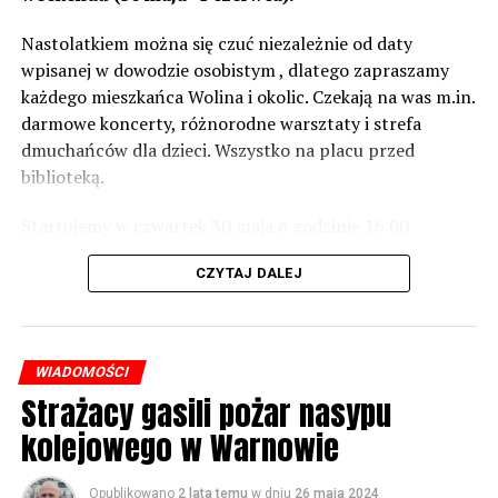
wówczas będą podjęte działania w celu realizacji takich
zabezpieczeń. Dopóki nie będzie tych przekroczonych
Nastolatkiem można się czuć niezależnie od daty
norm dopuszczalnego hałasu, no to nie możemy nic
wpisanej w dowodzie osobistym , dlatego zapraszamy
zrobić. Tam są odpowiednie normy – 61 i 56 decybeli –
każdego mieszkańca Wolina i okolic. Czekają na was m.in.
zaznacza.
darmowe koncerty, różnorodne warsztaty i strefa
dmuchańców dla dzieci. Wszystko na placu przed
Foto: Wojciech Basałygo
biblioteką.
Startujemy w czwartek 30 maja o godzinie 16.00
59736 odsłon
występami zespołów „Yellow” i „Specyficzni”.
CZYTAJ DALEJ
WIADOMOŚCI
Strażacy gasili pożar nasypu
kolejowego w Warnowie
Opublikowano
2 lata temu
w dniu
26 maja 2024