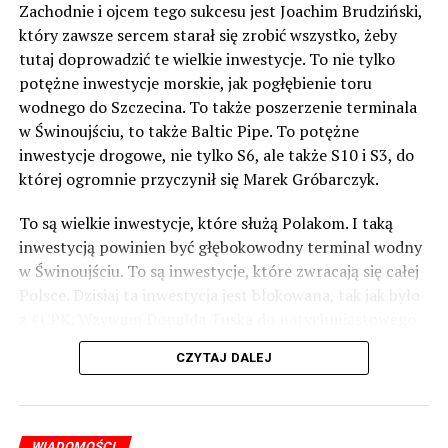
Zachodnie i ojcem tego sukcesu jest Joachim Brudziński,
który zawsze sercem starał się zrobić wszystko, żeby
tutaj doprowadzić te wielkie inwestycje. To nie tylko
potężne inwestycje morskie, jak pogłębienie toru
wodnego do Szczecina. To także poszerzenie terminala
w Świnoujściu, to także Baltic Pipe. To potężne
inwestycje drogowe, nie tylko S6, ale także S10 i S3, do
której ogromnie przyczynił się Marek Gróbarczyk.
To są wielkie inwestycje, które służą Polakom. I taką
inwestycją powinien być głębokowodny terminal wodny
w Świnoujściu. To są inwestycje, które zwracają się całej
Polsce. Dzisiaj ta inwestycja jest blokowana, tak jak było
z #CPK. Wzywam Donalda Tuska do natychmiastowego
odblokowania CPK.
CZYTAJ DALEJ
Warto 9 czerwca postawić na tych, którzy wiedzą jak
wykorzystać wspaniały potencjał Zachodniego Pomorza,
o którym śp. Lech Kaczyński powiedział, że jest naszą
WIADOMOŚCI