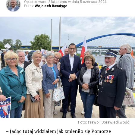
Opublikowano
2 lata temu
w dniu
5 czerwca 2024
Przez
Wojciech Basałygo
Foto: Prawo i Sprawiedliwość
– Jadąc tutaj widziałem jak zmieniło się Pomorze