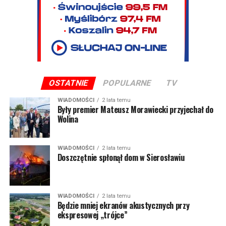
OSTATNIE
POPULARNE
TV
WIADOMOŚCI
2 lata temu
Były premier Mateusz Morawiecki przyjechał do
Wolina
WIADOMOŚCI
2 lata temu
Doszczętnie spłonął dom w Sierosławiu
WIADOMOŚCI
2 lata temu
Będzie mniej ekranów akustycznych przy
ekspresowej „trójce”