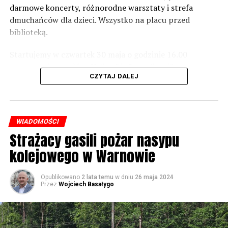
zaznacza.
darmowe koncerty, różnorodne warsztaty i strefa
dmuchańców dla dzieci. Wszystko na placu przed
Foto: Wojciech Basałygo
biblioteką.
Startujemy w czwartek 30 maja o godzinie 16.00
59609 odsłon
występami zespołów „Yellow” i „Specyficzni”.
CZYTAJ DALEJ
WIADOMOŚCI
Strażacy gasili pożar nasypu
kolejowego w Warnowie
Opublikowano
2 lata temu
w dniu
26 maja 2024
Przez
Wojciech Basałygo