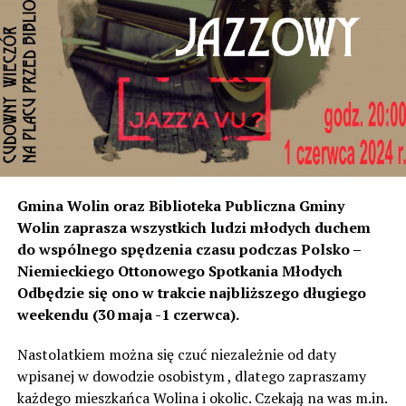
miejscowości od strony Świnoujścia, czyli tam
rozumiemy, że natężenie dźwięku wystarczyło do ich
instalacji, to na tym odcinku generują dokładnie ten sam
poziom dźwięku co tam. Sprawdzałyśmy, że odległość
naszych nieruchomości od drogi jest taka sama, a nawet
w stosunku do niektórych mniejsza niż tych, które są na
początku miejscowości chronione ekranami – mówi
Jolanta Podhajska.
Przedstawiciel GDDKiA mówi, że po roku od oddania
Gmina Wolin oraz Biblioteka Publiczna Gminy
inwestycji będzie przeprowadzona ponowna analiza
Wolin zaprasza wszystkich ludzi młodych duchem
hałasu, jeśli decybeli będzie więcej niż sądzono –
do wspólnego spędzenia czasu podczas Polsko –
wówczas ekrany zostaną zamontowane.
Niemieckiego Ottonowego Spotkania Młodych
Odbędzie się ono w trakcie najbliższego długiego
– Jeżeli wyjdzie na to, że są przekroczone normy, to
weekendu (30 maja -1 czerwca).
wówczas będą podjęte działania w celu realizacji takich
zabezpieczeń. Dopóki nie będzie tych przekroczonych
Nastolatkiem można się czuć niezależnie od daty
norm dopuszczalnego hałasu, no to nie możemy nic
wpisanej w dowodzie osobistym , dlatego zapraszamy
zrobić. Tam są odpowiednie normy – 61 i 56 decybeli –
każdego mieszkańca Wolina i okolic. Czekają na was m.in.