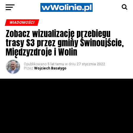
WIADOMOŚCI
Zobacz wizualizację przebiegu
trasy S3 przez gminy Świnoujście,
Międzyzdroje i Wolin
Opublikowano
5 lat temu
w dniu
27 stycznia 2022
Przez
Wojciech Basałygo