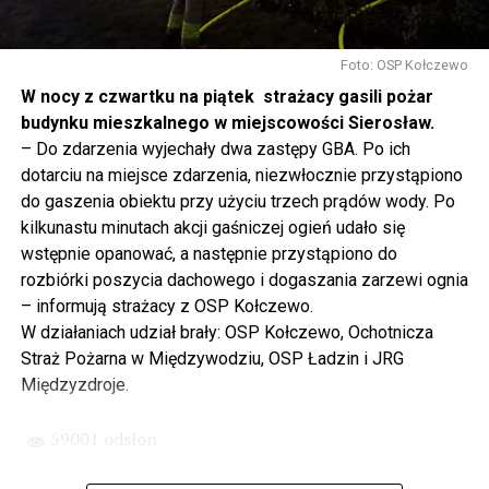
Gdyby nie determinacja rządu Prawa i Sprawiedliwości,
to tunel pod Świną do dzisiaj byłby w sferze
Foto: OSP Kołczewo
projektowania i dyskusji. Ważny tutaj był wkład
W nocy z czwartku na piątek strażacy gasili pożar
samorządu, ale to rząd PiS podjął w tej sprawie
budynku mieszkalnego w miejscowości Sierosław.
najważniejsze decyzje. Powstał dzięki ogromnej
– Do zdarzenia wyjechały dwa zastępy GBA. Po ich
determinacji rządu najpierw Pani Premier Beaty Szydło,
dotarciu na miejsce zdarzenia, niezwłocznie przystąpiono
a następnie Pana Premiera Mateusza Morawieckiego.
do gaszenia obiektu przy użyciu trzech prądów wody. Po
Chciałbym podziękować Panu Premierowi za to jak
kilkunastu minutach akcji gaśniczej ogień udało się
osobiście pilnował powstania tej inwestycji. Cieszymy
wstępnie opanować, a następnie przystąpiono do
się, że turyści również korzystają z tunelu, cieszymy się,
rozbiórki poszycia dachowego i dogaszania zarzewi ognia
że wśród tych 4 milionów samochodów, które
– informują strażacy z OSP Kołczewo.
przejechały już otwartym tunelem w Świnoujściu,
W działaniach udział brały: OSP Kołczewo, Ochotnicza
przyjechało tutaj do nas tak wielu turystów z zagranicy
Straż Pożarna w Międzywodziu, OSP Ładzin i JRG
– powiedział Wiceprezes PiS Joachim Brudziński w
Międzyzdroje.
#Wolin.
59001 odsłon
– Za czasów rządu Prawa i Sprawiedliwości
zainwestowano ogromne pieniądze w modernizację