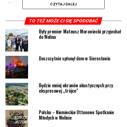
6111 odsłon
CZYTAJ DALEJ
POWIĄZANE TEMATY:
WOLIN
TO TEŻ MOŻE CI SIĘ SPODOBAĆ
NASTĘPNY
Były premier Mateusz Morawiecki przyjechał
Apteka w Wolinie przeprowadza bezpłatne testy
do Wolina
antygenowe
NIE PRZEGAP
W Wolinie zamyka się znany lokal
Doszczętnie spłonął dom w Sierosławiu
Będzie mniej ekranów akustycznych przy
ekspresowej „trójce”
Polsko – Niemieckie Ottonowe Spotkanie
Młodych w Wolinie