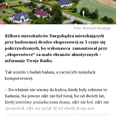
Foto: Wojciech Basałygo
Kilkoro mieszkańców Dargobądza mieszkających
przy budowanej drodze ekspresowej nr 3 czuje się
pokrzywdzonych, bo wykonawca zamontował przy
„ekspresówce” za mało ekranów akustycznych –
informuje Twoje Radio.
Tak wyszło z badań hałasu, a raczej ich symulacji
komputerowej.
– No właśnie nie wiemy do końca, kiedy były robione te
badania. Na pewno nikt nie był tutaj, bo od dwóch lat,
kiedy jesteśmy posiadaczami domu, nikt nie był, nikt nie
sprawdzał, nikt nie pytał. W tej chwili droga jest
przeprowadzona dołem i już słychać (przyp. ciężarówki).