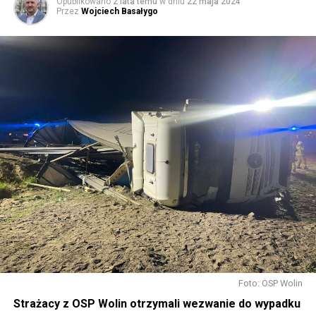
Opublikowano
2 lata temu
w dniu
22 maja 2024
Przez
Wojciech Basałygo
Foto: OSP Wolin
Strażacy z OSP Wolin otrzymali wezwanie do wypadku