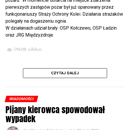
pożaru. W momencie dotarcia na miejsce zdarzenia
państwa Witkowskich.
pierwszych zastępów pożar był już opanowany przez
funkcjonariuszy Straży Ochrony Kolei. Działania strażaków
Wyjątkowym wydarzeniem będzie koncert w wykonaniu
polegały na dogaszeniu ognia.
Kawuś Music Project, podczas którego wysłuchamy
W działaniach udział brały: OSP Kołczewo, OSP Ładzin
polskich przebojów w jazzowej aranżacji (godz. 20.00
oraz JRG Międzyzdroje.
przed biblioteką). Podczas koncertu zaplanowaliśmy dla
Państwa poczęstunek.
59608 odsłon
Projekt Polsko – Niemieckie Ottonowe Spotkanie
Młodych sfinansowany został z Funduszu Małych
Projektów Interreg VI A – Kultura i zrównoważona
CZYTAJ DALEJ
turystyka.
Partnerzy projektu: Gmina Wolin, Miasto Prenzlau
(Niemcy), Biblioteka Publiczna Gminy Wolin, Parafia
WIADOMOŚCI
Rzymskokatolicka w Wolinie
Pijany kierowca spowodował
wypadek
59609 odsłon