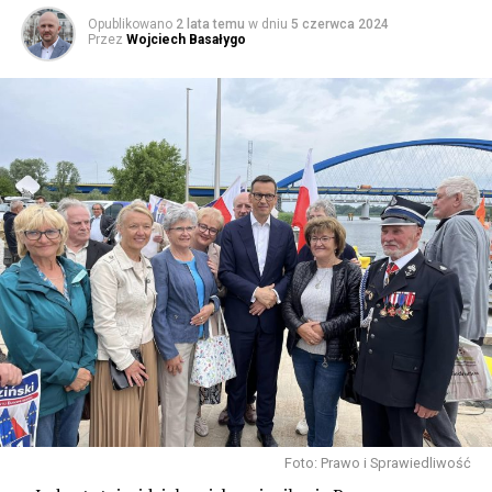
Opublikowano
2 lata temu
w dniu
5 czerwca 2024
Przez
Wojciech Basałygo
Foto: Prawo i Sprawiedliwość