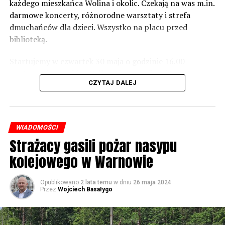
zrobić. Tam są odpowiednie normy – 61 i 56 decybeli –
każdego mieszkańca Wolina i okolic. Czekają na was m.in.
zaznacza.
darmowe koncerty, różnorodne warsztaty i strefa
dmuchańców dla dzieci. Wszystko na placu przed
Foto: Wojciech Basałygo
biblioteką.
Startujemy w czwartek 30 maja o godzinie 16.00
59676 odsłon
występami zespołów „Yellow” i „Specyficzni”.
CZYTAJ DALEJ
WIADOMOŚCI
Strażacy gasili pożar nasypu
kolejowego w Warnowie
Opublikowano
2 lata temu
w dniu
26 maja 2024
Przez
Wojciech Basałygo