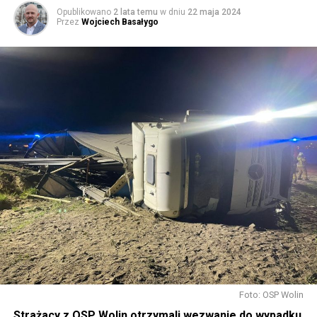
Opublikowano
2 lata temu
w dniu
22 maja 2024
Przez
Wojciech Basałygo
Foto: OSP Wolin
Strażacy z OSP Wolin otrzymali wezwanie do wypadku