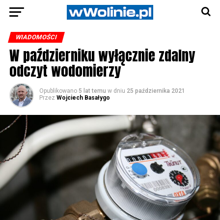
WIADOMOŚCI
W październiku wyłącznie zdalny
odczyt wodomierzy
Opublikowano
5 lat temu
w dniu
25 października 2021
Przez
Wojciech Basałygo