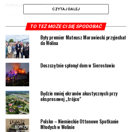
POWIĄZANE TEMATY:
WOLIN
CZYTAJ DALEJ
NASTĘPNY
19 mln złotych z Polskiego Ładu trafi do Wolina
TO TEŻ MOŻE CI SIĘ SPODOBAĆ
NIE PRZEGAP
W wolińskiej marinie nadszedł czas zimowania jachtów
Były premier Mateusz Morawiecki przyjechał
do Wolina
Doszczętnie spłonął dom w Sierosławiu
Będzie mniej ekranów akustycznych przy
ekspresowej „trójce”
Polsko – Niemieckie Ottonowe Spotkanie
Młodych w Wolinie