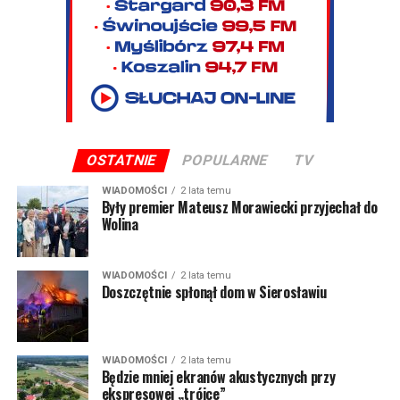
OSTATNIE
POPULARNE
TV
WIADOMOŚCI
2 lata temu
Były premier Mateusz Morawiecki przyjechał do
Wolina
WIADOMOŚCI
2 lata temu
Doszczętnie spłonął dom w Sierosławiu
WIADOMOŚCI
2 lata temu
Będzie mniej ekranów akustycznych przy
ekspresowej „trójce”