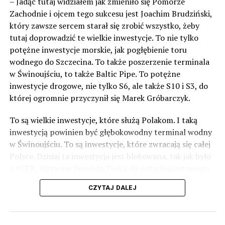
– Jadąc tutaj widziałem jak zmieniło się Pomorze
Zachodnie i ojcem tego sukcesu jest Joachim Brudziński,
który zawsze sercem starał się zrobić wszystko, żeby
tutaj doprowadzić te wielkie inwestycje. To nie tylko
potężne inwestycje morskie, jak pogłębienie toru
wodnego do Szczecina. To także poszerzenie terminala
w Świnoujściu, to także Baltic Pipe. To potężne
inwestycje drogowe, nie tylko S6, ale także S10 i S3, do
której ogromnie przyczynił się Marek Gróbarczyk.
To są wielkie inwestycje, które służą Polakom. I taką
inwestycją powinien być głębokowodny terminal wodny
w Świnoujściu. To są inwestycje, które zwracają się całej
Polsce. Dzisiaj ta inwestycja jest blokowana, tak jak było
z #CPK. Wzywam Donalda Tuska do natychmiastowego
odblokowania CPK.
CZYTAJ DALEJ
Warto 9 czerwca postawić na tych, którzy wiedzą jak
wykorzystać wspaniały potencjał Zachodniego Pomorza,