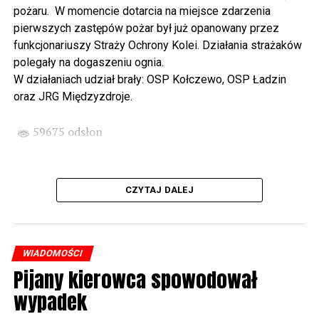
wysłuchamy organowego koncertu w wykonaniu
pożaru. W momencie dotarcia na miejsce zdarzenia
państwa Witkowskich.
pierwszych zastępów pożar był już opanowany przez
funkcjonariuszy Straży Ochrony Kolei. Działania strażaków
Wyjątkowym wydarzeniem będzie koncert w wykonaniu
polegały na dogaszeniu ognia.
Kawuś Music Project, podczas którego wysłuchamy
W działaniach udział brały: OSP Kołczewo, OSP Ładzin
polskich przebojów w jazzowej aranżacji (godz. 20.00
oraz JRG Międzyzdroje.
przed biblioteką). Podczas koncertu zaplanowaliśmy dla
Państwa poczęstunek.
59675 odsłon
Projekt Polsko – Niemieckie Ottonowe Spotkanie
Młodych sfinansowany został z Funduszu Małych
Projektów Interreg VI A – Kultura i zrównoważona
CZYTAJ DALEJ
turystyka.
Partnerzy projektu: Gmina Wolin, Miasto Prenzlau
(Niemcy), Biblioteka Publiczna Gminy Wolin, Parafia
WIADOMOŚCI
Rzymskokatolicka w Wolinie
Pijany kierowca spowodował
wypadek
59676 odsłon