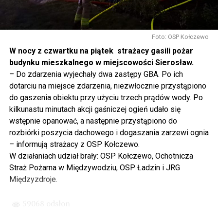
się tutaj nie kończy, Polska się tutaj zaczyna.
Gdyby nie determinacja rządu Prawa i Sprawiedliwości,
to tunel pod Świną do dzisiaj byłby w sferze
Foto: OSP Kołczewo
projektowania i dyskusji. Ważny tutaj był wkład
W nocy z czwartku na piątek strażacy gasili pożar
samorządu, ale to rząd PiS podjął w tej sprawie
budynku mieszkalnego w miejscowości Sierosław.
najważniejsze decyzje. Powstał dzięki ogromnej
– Do zdarzenia wyjechały dwa zastępy GBA. Po ich
determinacji rządu najpierw Pani Premier Beaty Szydło,
dotarciu na miejsce zdarzenia, niezwłocznie przystąpiono
a następnie Pana Premiera Mateusza Morawieckiego.
do gaszenia obiektu przy użyciu trzech prądów wody. Po
Chciałbym podziękować Panu Premierowi za to jak
kilkunastu minutach akcji gaśniczej ogień udało się
osobiście pilnował powstania tej inwestycji. Cieszymy
wstępnie opanować, a następnie przystąpiono do
się, że turyści również korzystają z tunelu, cieszymy się,
rozbiórki poszycia dachowego i dogaszania zarzewi ognia
że wśród tych 4 milionów samochodów, które
– informują strażacy z OSP Kołczewo.
przejechały już otwartym tunelem w Świnoujściu,
W działaniach udział brały: OSP Kołczewo, Ochotnicza
przyjechało tutaj do nas tak wielu turystów z zagranicy
Straż Pożarna w Międzywodziu, OSP Ładzin i JRG
– powiedział Wiceprezes PiS Joachim Brudziński w
Międzyzdroje.
#Wolin.
59068 odsłon
– Za czasów rządu Prawa i Sprawiedliwości