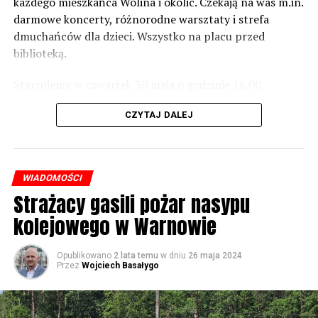
zrobić. Tam są odpowiednie normy – 61 i 56 decybeli –
każdego mieszkańca Wolina i okolic. Czekają na was m.in.
zaznacza.
darmowe koncerty, różnorodne warsztaty i strefa
dmuchańców dla dzieci. Wszystko na placu przed
Foto: Wojciech Basałygo
biblioteką.
Startujemy w czwartek 30 maja o godzinie 16.00
59559 odsłon
występami zespołów „Yellow” i „Specyficzni”.
CZYTAJ DALEJ
WIADOMOŚCI
Strażacy gasili pożar nasypu
kolejowego w Warnowie
Opublikowano
2 lata temu
w dniu
26 maja 2024
Przez
Wojciech Basałygo