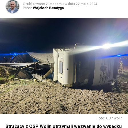
Opublikowano
2 lata temu
w dniu
22 maja 2024
Przez
Wojciech Basałygo
Foto: OSP Wolin
Strażacy z OSP Wolin otrzymali wezwanie do wypadku