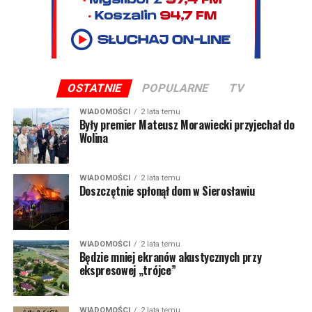
OSTATNIE
POPULARNE
TV
WIADOMOŚCI
2 lata temu
Były premier Mateusz Morawiecki przyjechał do
Wolina
WIADOMOŚCI
2 lata temu
Doszczętnie spłonął dom w Sierosławiu
WIADOMOŚCI
2 lata temu
Będzie mniej ekranów akustycznych przy
ekspresowej „trójce”
WIADOMOŚCI
2 lata temu