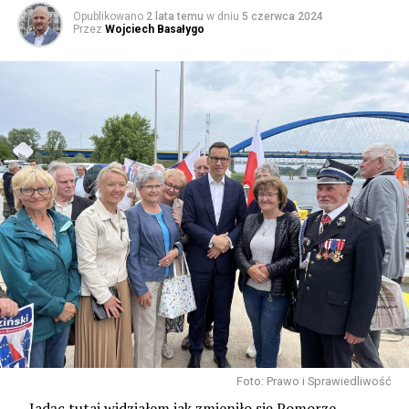
Opublikowano
2 lata temu
w dniu
5 czerwca 2024
Przez
Wojciech Basałygo
Foto: Prawo i Sprawiedliwość
– Jadąc tutaj widziałem jak zmieniło się Pomorze