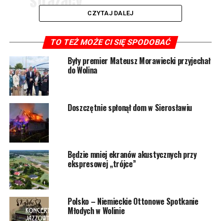
strażacy.
CZYTAJ DALEJ
W działaniach udział brał jeden zastęp OSP Kołczewo.
TO TEŻ MOŻE CI SIĘ SPODOBAĆ
Były premier Mateusz Morawiecki przyjechał
1141 odsłon
do Wolina
POWIĄZANE TEMATY:
WOLIN
Doszczętnie spłonął dom w Sierosławiu
NASTĘPNY
Pożar komina w Wisełce. Skierowano dwa zastępy
strażaków
NIE PRZEGAP
Będzie mniej ekranów akustycznych przy
Będzie sieć wodociągowa w Warnowie
ekspresowej „trójce”
Polsko – Niemieckie Ottonowe Spotkanie
Młodych w Wolinie