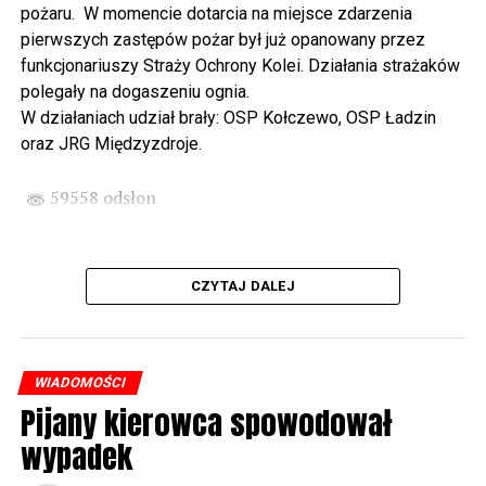
pożaru. W momencie dotarcia na miejsce zdarzenia
państwa Witkowskich.
pierwszych zastępów pożar był już opanowany przez
funkcjonariuszy Straży Ochrony Kolei. Działania strażaków
Wyjątkowym wydarzeniem będzie koncert w wykonaniu
polegały na dogaszeniu ognia.
Kawuś Music Project, podczas którego wysłuchamy
W działaniach udział brały: OSP Kołczewo, OSP Ładzin
polskich przebojów w jazzowej aranżacji (godz. 20.00
oraz JRG Międzyzdroje.
przed biblioteką). Podczas koncertu zaplanowaliśmy dla
Państwa poczęstunek.
59558 odsłon
Projekt Polsko – Niemieckie Ottonowe Spotkanie
Młodych sfinansowany został z Funduszu Małych
Projektów Interreg VI A – Kultura i zrównoważona
CZYTAJ DALEJ
turystyka.
Partnerzy projektu: Gmina Wolin, Miasto Prenzlau
(Niemcy), Biblioteka Publiczna Gminy Wolin, Parafia
WIADOMOŚCI
Rzymskokatolicka w Wolinie
Pijany kierowca spowodował
wypadek
59559 odsłon