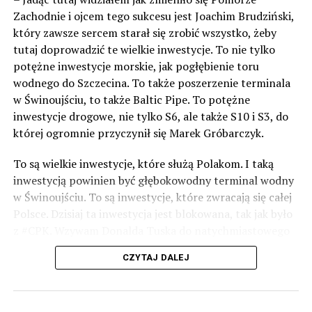
Zachodnie i ojcem tego sukcesu jest Joachim Brudziński,
który zawsze sercem starał się zrobić wszystko, żeby
tutaj doprowadzić te wielkie inwestycje. To nie tylko
potężne inwestycje morskie, jak pogłębienie toru
wodnego do Szczecina. To także poszerzenie terminala
w Świnoujściu, to także Baltic Pipe. To potężne
inwestycje drogowe, nie tylko S6, ale także S10 i S3, do
której ogromnie przyczynił się Marek Gróbarczyk.
To są wielkie inwestycje, które służą Polakom. I taką
inwestycją powinien być głębokowodny terminal wodny
w Świnoujściu. To są inwestycje, które zwracają się całej
Polsce. Dzisiaj ta inwestycja jest blokowana, tak jak było
z #CPK. Wzywam Donalda Tuska do natychmiastowego
odblokowania CPK.
CZYTAJ DALEJ
Warto 9 czerwca postawić na tych, którzy wiedzą jak
wykorzystać wspaniały potencjał Zachodniego Pomorza,
o którym śp. Lech Kaczyński powiedział, że jest naszą