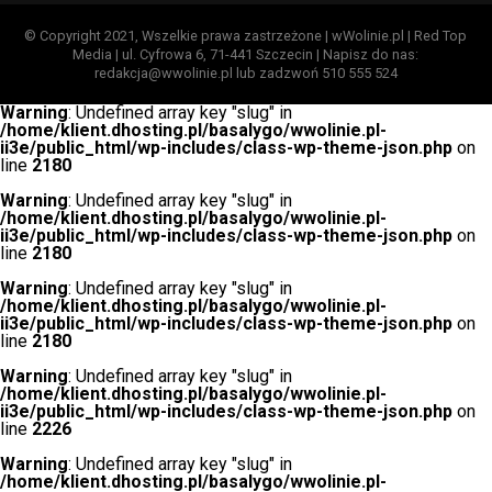
© Copyright 2021, Wszelkie prawa zastrzeżone | wWolinie.pl | Red Top
Media | ul. Cyfrowa 6, 71-441 Szczecin | Napisz do nas:
redakcja@wwolinie.pl lub zadzwoń 510 555 524
Warning
: Undefined array key "slug" in
/home/klient.dhosting.pl/basalygo/wwolinie.pl-
ii3e/public_html/wp-includes/class-wp-theme-json.php
on
line
2180
Warning
: Undefined array key "slug" in
/home/klient.dhosting.pl/basalygo/wwolinie.pl-
ii3e/public_html/wp-includes/class-wp-theme-json.php
on
line
2180
Warning
: Undefined array key "slug" in
/home/klient.dhosting.pl/basalygo/wwolinie.pl-
ii3e/public_html/wp-includes/class-wp-theme-json.php
on
line
2180
Warning
: Undefined array key "slug" in
/home/klient.dhosting.pl/basalygo/wwolinie.pl-
ii3e/public_html/wp-includes/class-wp-theme-json.php
on
line
2226
Warning
: Undefined array key "slug" in
/home/klient.dhosting.pl/basalygo/wwolinie.pl-