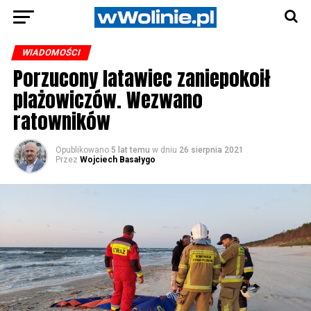
WIADOMOŚCI
Porzucony latawiec zaniepokoił
plażowiczów. Wezwano
ratowników
Opublikowano
5 lat temu
w dniu
26 sierpnia 2021
Przez
Wojciech Basałygo