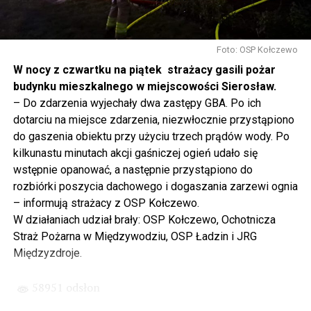
się tutaj nie kończy, Polska się tutaj zaczyna.
Gdyby nie determinacja rządu Prawa i Sprawiedliwości,
to tunel pod Świną do dzisiaj byłby w sferze
Foto: OSP Kołczewo
projektowania i dyskusji. Ważny tutaj był wkład
W nocy z czwartku na piątek strażacy gasili pożar
samorządu, ale to rząd PiS podjął w tej sprawie
budynku mieszkalnego w miejscowości Sierosław.
najważniejsze decyzje. Powstał dzięki ogromnej
– Do zdarzenia wyjechały dwa zastępy GBA. Po ich
determinacji rządu najpierw Pani Premier Beaty Szydło,
dotarciu na miejsce zdarzenia, niezwłocznie przystąpiono
a następnie Pana Premiera Mateusza Morawieckiego.
do gaszenia obiektu przy użyciu trzech prądów wody. Po
Chciałbym podziękować Panu Premierowi za to jak
kilkunastu minutach akcji gaśniczej ogień udało się
osobiście pilnował powstania tej inwestycji. Cieszymy
wstępnie opanować, a następnie przystąpiono do
się, że turyści również korzystają z tunelu, cieszymy się,
rozbiórki poszycia dachowego i dogaszania zarzewi ognia
że wśród tych 4 milionów samochodów, które
– informują strażacy z OSP Kołczewo.
przejechały już otwartym tunelem w Świnoujściu,
W działaniach udział brały: OSP Kołczewo, Ochotnicza
przyjechało tutaj do nas tak wielu turystów z zagranicy
Straż Pożarna w Międzywodziu, OSP Ładzin i JRG
– powiedział Wiceprezes PiS Joachim Brudziński w
Międzyzdroje.
#Wolin.
58951 odsłon
– Za czasów rządu Prawa i Sprawiedliwości