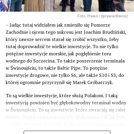
Foto: Prawo i Sprawiedliwość
– Jadąc tutaj widziałem jak zmieniło się Pomorze
Zachodnie i ojcem tego sukcesu jest Joachim Brudziński,
który zawsze sercem starał się zrobić wszystko, żeby
tutaj doprowadzić te wielkie inwestycje. To nie tylko
potężne inwestycje morskie, jak pogłębienie toru
wodnego do Szczecina. To także poszerzenie terminala
w Świnoujściu, to także Baltic Pipe. To potężne
inwestycje drogowe, nie tylko S6, ale także S10 i S3, do
której ogromnie przyczynił się Marek Gróbarczyk.
To są wielkie inwestycje, które służą Polakom. I taką
inwestycją powinien być głębokowodny terminal wodny
w Świnoujściu. To są inwestycje, które zwracają się całej
Polsce. Dzisiaj ta inwestycja jest blokowana, tak jak było
z #CPK. Wzywam Donalda Tuska do natychmiastowego
odblokowania CPK.