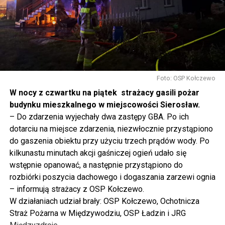
rolnictwem, silne innowacją, to polska racja stanu. I my
tak to traktujemy. Jesteśmy dzisiaj w Wolinie. Często to
mówię, tutaj, na wyspie Wolin, na wyspie Uznam, Polska
się tutaj nie kończy, Polska się tutaj zaczyna.
Gdyby nie determinacja rządu Prawa i Sprawiedliwości,
to tunel pod Świną do dzisiaj byłby w sferze
Foto: OSP Kołczewo
projektowania i dyskusji. Ważny tutaj był wkład
W nocy z czwartku na piątek strażacy gasili pożar
samorządu, ale to rząd PiS podjął w tej sprawie
budynku mieszkalnego w miejscowości Sierosław.
najważniejsze decyzje. Powstał dzięki ogromnej
– Do zdarzenia wyjechały dwa zastępy GBA. Po ich
determinacji rządu najpierw Pani Premier Beaty Szydło,
dotarciu na miejsce zdarzenia, niezwłocznie przystąpiono
a następnie Pana Premiera Mateusza Morawieckiego.
do gaszenia obiektu przy użyciu trzech prądów wody. Po
Chciałbym podziękować Panu Premierowi za to jak
kilkunastu minutach akcji gaśniczej ogień udało się
osobiście pilnował powstania tej inwestycji. Cieszymy
wstępnie opanować, a następnie przystąpiono do
się, że turyści również korzystają z tunelu, cieszymy się,
rozbiórki poszycia dachowego i dogaszania zarzewi ognia
że wśród tych 4 milionów samochodów, które
– informują strażacy z OSP Kołczewo.
przejechały już otwartym tunelem w Świnoujściu,
W działaniach udział brały: OSP Kołczewo, Ochotnicza
przyjechało tutaj do nas tak wielu turystów z zagranicy
Straż Pożarna w Międzywodziu, OSP Ładzin i JRG
– powiedział Wiceprezes PiS Joachim Brudziński w