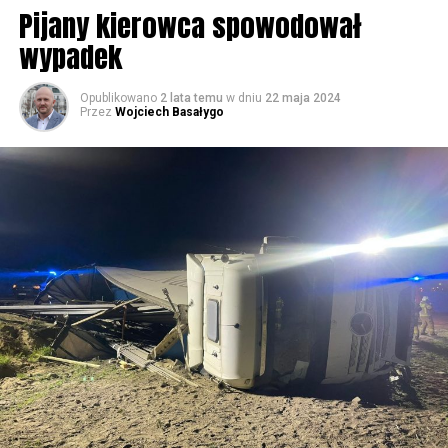
Rzymskokatolicka w Wolinie
Pijany kierowca spowodował
wypadek
59818 odsłon
Opublikowano
2 lata temu
w dniu
22 maja 2024
Przez
Wojciech Basałygo