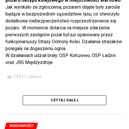
pożaru nasypu kolejowego w miejscowości Warnowo.
odbywając podróż w czasie za sprawą Centrum Słowian i
Jak wynikało ze zgłoszenia, pożarem objęte były zarośla
Wikingów lub zwiedzając miasto z przewodnikiem (start
będące w bezpośrednim sąsiedztwie lasu, co stworzyło
spod biblioteki). O godzinie 19.00 w kolegiacie
dodatkowe niebezpieczeństwo rozprzestrzenienia się
wysłuchamy organowego koncertu w wykonaniu
pożaru. W momencie dotarcia na miejsce zdarzenia
państwa Witkowskich.
pierwszych zastępów pożar był już opanowany przez
funkcjonariuszy Straży Ochrony Kolei. Działania strażaków
Wyjątkowym wydarzeniem będzie koncert w wykonaniu
polegały na dogaszeniu ognia.
Kawuś Music Project, podczas którego wysłuchamy
W działaniach udział brały: OSP Kołczewo, OSP Ładzin
polskich przebojów w jazzowej aranżacji (godz. 20.00
oraz JRG Międzyzdroje.
przed biblioteką). Podczas koncertu zaplanowaliśmy dla
Państwa poczęstunek.
59817 odsłon
Projekt Polsko – Niemieckie Ottonowe Spotkanie
Młodych sfinansowany został z Funduszu Małych
Projektów Interreg VI A – Kultura i zrównoważona
CZYTAJ DALEJ
turystyka.
Partnerzy projektu: Gmina Wolin, Miasto Prenzlau
(Niemcy), Biblioteka Publiczna Gminy Wolin, Parafia
WIADOMOŚCI