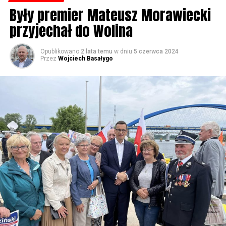
Były premier Mateusz Morawiecki
przyjechał do Wolina
Opublikowano
2 lata temu
w dniu
5 czerwca 2024
Przez
Wojciech Basałygo