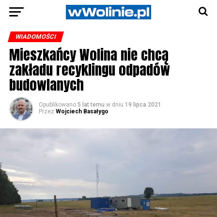
WIADOMOŚCI
Mieszkańcy Wolina nie chcą
zakładu recyklingu odpadów
budowlanych
Opublikowano
5 lat temu
w dniu
19 lipca 2021
Przez
Wojciech Basałygo