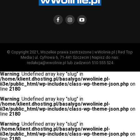
© Copyright 2021, Wszelkie prawa zastrzeżone | wWolinie.pl | Red Top
Media | ul. Cyfrowa 6, 71-441 Szczecin | Napisz do nas:
redakcja@wwolinie.pl lub zadzwoń 510 555 524
Warning
: Undefined array key "slug" in
/home/klient.dhosting.pl/basalygo/wwolinie.pl-
ii3e/public_html/wp-includes/class-wp-theme-json.php
on
line
2180
Warning
: Undefined array key "slug" in
/home/klient.dhosting.pl/basalygo/wwolinie.pl-
ii3e/public_html/wp-includes/class-wp-theme-json.php
on
line
2180
Warning
: Undefined array key "slug" in
/home/klient.dhosting.pl/basalygo/wwolinie.pl-
ii3e/public_html/wp-includes/class-wp-theme-json.php
on
line
2180