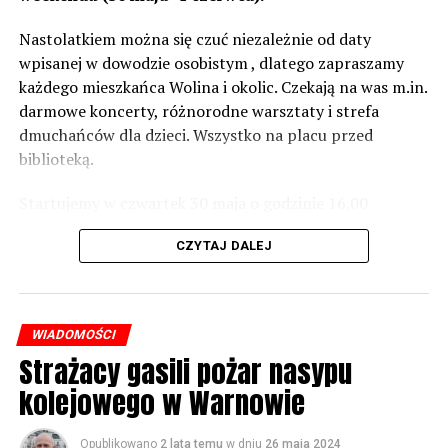
wówczas będą podjęte działania w celu realizacji takich
zabezpieczeń. Dopóki nie będzie tych przekroczonych
Nastolatkiem można się czuć niezależnie od daty
norm dopuszczalnego hałasu, no to nie możemy nic
wpisanej w dowodzie osobistym , dlatego zapraszamy
zrobić. Tam są odpowiednie normy – 61 i 56 decybeli –
każdego mieszkańca Wolina i okolic. Czekają na was m.in.
zaznacza.
darmowe koncerty, różnorodne warsztaty i strefa
dmuchańców dla dzieci. Wszystko na placu przed
Foto: Wojciech Basałygo
biblioteką.
Startujemy w czwartek 30 maja o godzinie 16.00
59818 odsłon
występami zespołów „Yellow” i „Specyficzni”.
CZYTAJ DALEJ
WIADOMOŚCI
Strażacy gasili pożar nasypu
kolejowego w Warnowie
Opublikowano
2 lata temu
w dniu
26 maja 2024