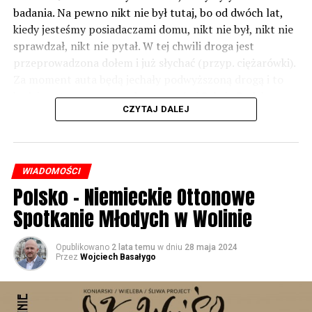
badania. Na pewno nikt nie był tutaj, bo od dwóch lat,
kiedy jesteśmy posiadaczami domu, nikt nie był, nikt nie
sprawdzał, nikt nie pytał. W tej chwili droga jest
przeprowadzona dołem i już słychać (przyp. ciężarówki).
Za moment auta będą jechały podwyższoną drogą i to
będzie czteropasmowa droga – mówi Sylwia Rudak,
CZYTAJ DALEJ
mieszkanka Dargobądza.
Inwestor tłumaczy, że poluzowano normy i to co było
hałasem jeszcze kilkanaście lat temu – dziś już nim nie
WIADOMOŚCI
jest.
Polsko – Niemieckie Ottonowe
– Tych ekranów rzeczywiście w rejonie miejscowości
Spotkanie Młodych w Wolinie
Dargobądz jest trochę mniej niż było przy starej drodze
krajowej numer trzy. Natomiast to wynika również z
Opublikowano
2 lata temu
w dniu
28 maja 2024
tego, że te normy dopuszczalnego hałasu, które obecnie
Przez
Wojciech Basałygo
obowiązują i które obowiązywały również podczas
przygotowywania dokumentacji projektowej dla drogi
ekspresowej S3 są inne niż te, które były przed wieloma