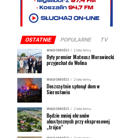
OSTATNIE
POPULARNE
TV
WIADOMOŚCI
2 lata temu
Były premier Mateusz Morawiecki
przyjechał do Wolina
WIADOMOŚCI
2 lata temu
Doszczętnie spłonął dom w
Sierosławiu
WIADOMOŚCI
2 lata temu
Będzie mniej ekranów
akustycznych przy ekspresowej
„trójce”