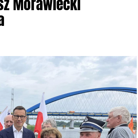
sz Morawiecki
a