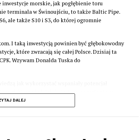
e inwestycje morskie, jak pogłębienie toru
e terminala w Świnoujściu, to także Baltic Pipe.
6, ale także S10 i S3, do której ogromnie
akom. I taką inwestycją powinien być głębokowodny
cje, które zwracają się całej Polsce. Dzisiaj ta
z #CPK. Wzywam Donalda Tuska do
wiedzą jak wykorzystać wspaniały potencjał
czyński powiedział, że jest naszą racją stanu.
rwca, bo w Europarlamencie będą toczyły się
ZYTAJ DALEJ
olskę. Naszą listę na Zachodnim Pomorzu otwiera
ie głosu na listę PiS – powiedział Wiceprezes PiS