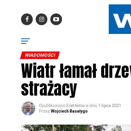
WIADOMOŚCI
Wiatr łamał drze
strażacy
Opublikowano
5 lat temu
w dniu
1 lipca 2021
Przez
Wojciech Basałygo