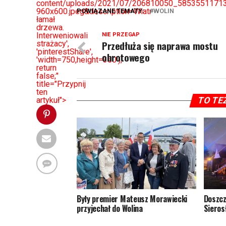
content/uploads/2021/07/206810050_585355117
960x600.jpeg&description=Wiatr
POWIĄZANE TEMATY:
WOLIN
łamał
drzewa.
Interweniowali
NIE PRZEGAP
Przedłuża się naprawa mostu
strażacy',
'pinterestShare',
obrotowego
'width=750,height=350');
return
false;"
title="Przypnij
ten
artykuł">
TO TE
Były premier Mateusz Morawiecki
Doszcz
przyjechał do Wolina
Sieros