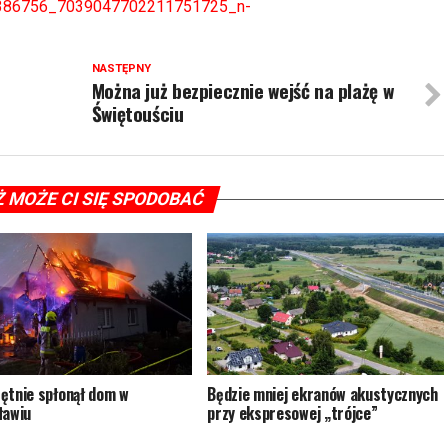
1386756_7039047702211751725_n-
NASTĘPNY
Można już bezpiecznie wejść na plażę w
Świętouściu
Ż MOŻE CI SIĘ SPODOBAĆ
ętnie spłonął dom w
Będzie mniej ekranów akustycznych
ławiu
przy ekspresowej „trójce”