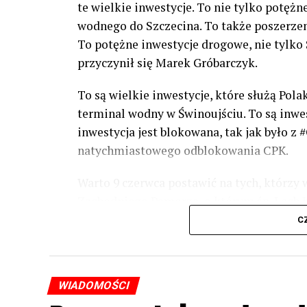
te wielkie inwestycje. To nie tylko potężn
wodnego do Szczecina. To także poszerzeni
To potężne inwestycje drogowe, nie tylko S
przyczynił się Marek Gróbarczyk.
To są wielkie inwestycje, które służą Pol
terminal wodny w Świnoujściu. To są inwesty
inwestycja jest blokowana, tak jak było 
natychmiastowego odblokowania CPK.
Warto 9 czerwca postawić na tych, którzy 
Zachodniego Pomorza, o którym śp. Lech Ka
Warto zagłosować na kandydatów PiS 9 cze
C
dyskusje, które mają ogromny wpływ na P
Joachim Brudziński. Gorąco proszę o oddan
Mateusz Morawiecki w #Wolin.
WIADOMOŚCI