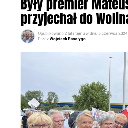
Były premier Mateu
przyjechał do Wolin
Opublikowano
2 lata temu
w dniu
5 czerwca 2024
Przez
Wojciech Basałygo