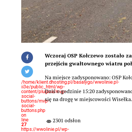
Wczoraj OSP Kołczewo zostało z
przejściu gwałtownego wiatru poł
Na miejsce zadysponowano: OSP Kołc
/home/klient.dhosting.pl/basalygo/wwolinie.pl-
ii3e/public_html/wp-
Dziś o godzinie 15:20 zadysponowan
content/plugins/mvp-
social-
się na drogę w miejscowości Wisełka.
buttons/mvp-
social-
buttons.php
on
line
2301 odsłon
27
https://wwolinie.pl/wp-