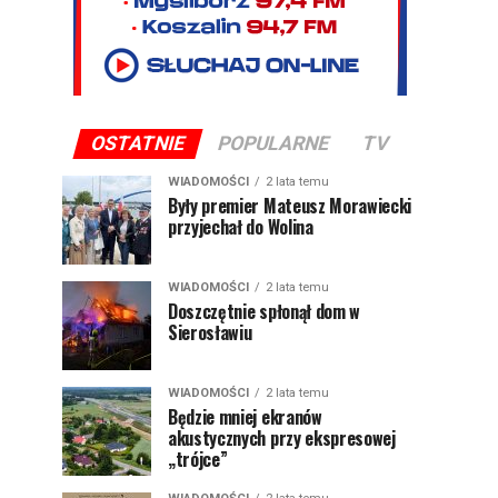
OSTATNIE
POPULARNE
TV
WIADOMOŚCI
2 lata temu
Były premier Mateusz Morawiecki
przyjechał do Wolina
WIADOMOŚCI
2 lata temu
Doszczętnie spłonął dom w
Sierosławiu
WIADOMOŚCI
2 lata temu
Będzie mniej ekranów
akustycznych przy ekspresowej
„trójce”