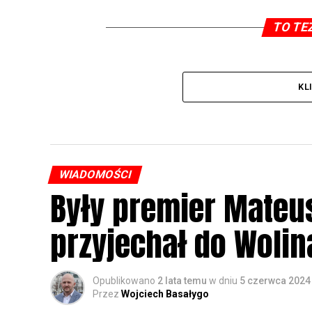
TO TE
KL
WIADOMOŚCI
Były premier Mateu
przyjechał do Wolin
Opublikowano
2 lata temu
w dniu
5 czerwca 2024
Przez
Wojciech Basałygo