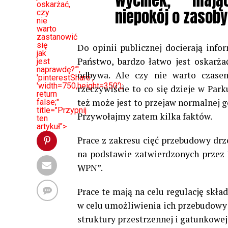
wycinek, mają
oskarżać,
niepokój o zasoby
czy
nie
warto
zastanowić
się
Do opinii publicznej docierają info
jak
Państwo, bardzo łatwo jest oskarża
jest
naprawdę?”',
odbywa. Ale czy nie warto czasem
'pinterestShare',
'width=750,height=350');
rzeczywiście to co się dzieje w Pa
return
też może jest to przejaw normalnej g
false;"
title="Przypnij
Przywołajmy zatem kilka faktów.
ten
artykuł">
Prace z zakresu cięć przebudowy d
na podstawie zatwierdzonych przez 
WPN”.
Prace te mają na celu regulację skł
w celu umożliwienia ich przebudowy 
struktury przestrzennej i gatunkowej