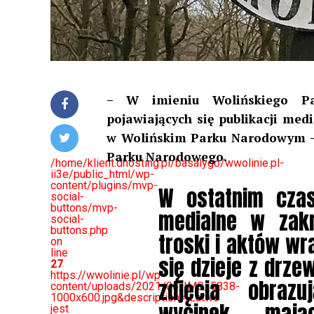
– W imieniu Wolińskiego Pa
pojawiających się publikacji me
w Wolińskim Parku Narodowym – 
Parku Narodowego.
/home/klient.dhosting.pl/basalygo/wwolinie.pl-
ii3e/public_html/wp-
content/plugins/mvp-
W ostatnim czasi
social-
buttons/mvp-
medialne w zakr
social-
buttons.php
troski i aktów wr
on
line
się dzieje z drz
27
https://wwolinie.pl/wp-
zdjęcia obraz
content/uploads/2021/05/IMG_5838-
1000x600.jpg&description=„Łatwo
jest