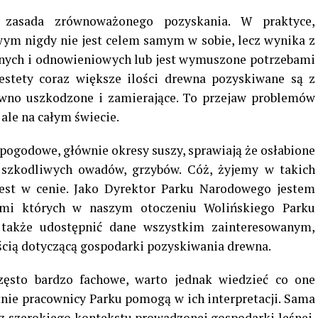
 zasada zrównoważonego pozyskania. W praktyce,
m nigdy nie jest celem samym w sobie, lecz wynika z
nych i odnowieniowych lub jest wymuszone potrzebami
iestety coraz większe ilości drewna pozyskiwane są z
rewno uszkodzone i zamierające. To przejaw problemów
 ale na całym świecie.
pogodowe, głównie okresy suszy, sprawiają że osłabione
 szkodliwych owadów, grzybów. Cóż, żyjemy w takich
jest w cenie. Jako Dyrektor Parku Narodowego jestem
mi których w naszym otoczeniu Wolińskiego Parku
także udostępnić dane wszystkim zainteresowanym,
ością dotyczącą gospodarki pozyskiwania drewna.
zęsto bardzo fachowe, warto jednak wiedzieć co one
ętnie pracownicy Parku pomogą w ich interpretacji. Sama
z szerokiego kontekstu prowadzonej gospodarki leśnej,