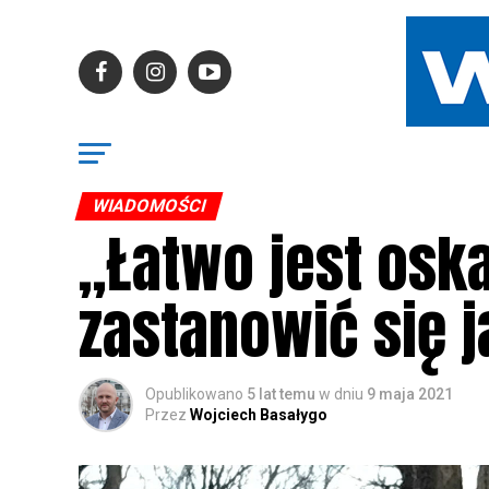
WIADOMOŚCI
„Łatwo jest oska
zastanowić się 
Opublikowano
5 lat temu
w dniu
9 maja 2021
Przez
Wojciech Basałygo