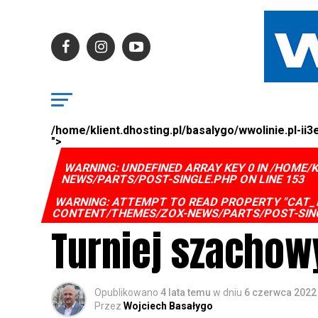
/home/klient.dhosting.pl/basalygo/wwolinie.pl-i
">
WARNING
: UNDEFINED ARRAY KEY 0 IN
/HOME/K
NEWS/PARTS/POST-SINGLE.PHP
ON LINE
153
WARNING
: ATTEMPT TO READ PROPERTY "CAT_
CONTENT/THEMES/ZOX-NEWS/PARTS/POST-SIN
Turniej szachow
Opublikowano
4 lata temu
w dniu
6 czerwca 2022
Przez
Wojciech Basałygo