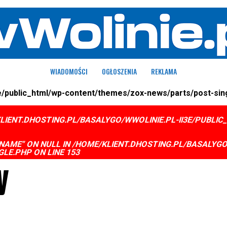
WIADOMOŚCI
OGŁOSZENIA
REKLAMA
i3e/public_html/wp-content/themes/zox-news/parts/post-sing
LIENT.DHOSTING.PL/BASALYGO/WWOLINIE.PL-II3E/PUBL
NAME" ON NULL IN
/HOME/KLIENT.DHOSTING.PL/BASALYGO
GLE.PHP
ON LINE
153
y