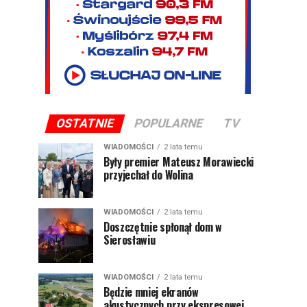
OSTATNIE
POPULARNE
TV
WIADOMOŚCI
2 lata temu
Były premier Mateusz Morawiecki
przyjechał do Wolina
WIADOMOŚCI
2 lata temu
Doszczętnie spłonął dom w
Sierosławiu
WIADOMOŚCI
2 lata temu
Będzie mniej ekranów
akustycznych przy ekspresowej