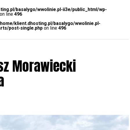
ting.pl/basalygo/wwolinie.pl-ii3e/public_html/wp-
on line
496
/home/klient.dhosting.pl/basalygo/wwolinie.pl-
rts/post-single.php
on line
496
sz Morawiecki
a