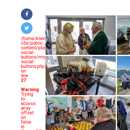
/home/klient.dhosting.pl/basalygo/wwolinie.pl-
ii3e/public_html/wp-
content/plugins/mvp-
social-
buttons/mvp-
social-
buttons.php
on
line
27
Warning
:
Trying
to
access
array
offset
on
false
in