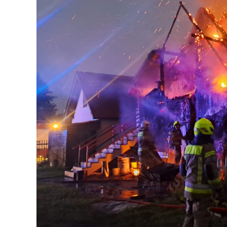
sferze projektowania i dyskusji. Ważny tut
sprawie najważniejsze decyzje. Powstał d
Premier Beaty Szydło, a następnie Pana 
podziękować Panu Premierowi za to jak oso
Cieszymy się, że turyści również korzystaj
samochodów, które przejechały już otwart
nas tak wielu turystów z zagranicy – pow
#Wolin.
– Za czasów rządu Prawa i Sprawiedliwoś
modernizację poszczególnych portów, w ty
realizowaliśmy również małe inwestycje. T
chaszcze. Nic tutaj się nie działo. Rybacy 
nabrzeże. To co zapewnialiśmy w ramach 
wszystko zostało zrealizowane – powiedzi
56984 odsłon