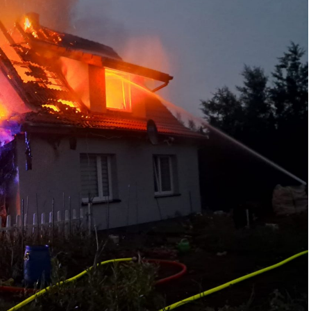
aj był wkład samorządu, ale to rząd PiS podjął w tej
zięki ogromnej determinacji rządu najpierw Pani
Premiera Mateusza Morawieckiego. Chciałbym
biście pilnował powstania tej inwestycji.
ą z tunelu, cieszymy się, że wśród tych 4 milionów
ym tunelem w Świnoujściu, przyjechało tutaj do
iedział Wiceprezes PiS Joachim Brudziński w
ci zainwestowano ogromne pieniądze w
m w Szczecinie, w Świnoujściu. Z drugiej strony
o miejsce, gdzie teraz stoimy, to kiedyś były
pracowali w fatalnych warunkach. Dzisiaj jest piękne
naszych kampanii wyborczych, w zasadzie
ał Poseł PiS Marek Gróbarczyk w #Wolin.