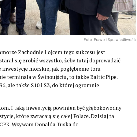
Foto: Prawo i Sprawiedliwość
Pomorze Zachodnie i ojcem tego sukcesu jest
tarał się zrobić wszystko, żeby tutaj doprowadzić
e inwestycje morskie, jak pogłębienie toru
e terminala w Świnoujściu, to także Baltic Pipe.
6, ale także S10 i S3, do której ogromnie
akom. I taką inwestycją powinien być głębokowodny
cje, które zwracają się całej Polsce. Dzisiaj ta
z #CPK. Wzywam Donalda Tuska do