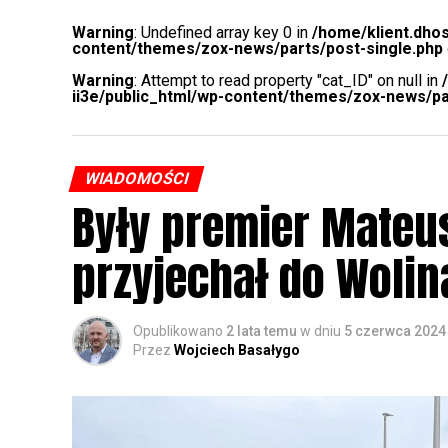
Warning
: Undefined array key 0 in
/home/klient.dhos
content/themes/zox-news/parts/post-single.php
Warning
: Attempt to read property "cat_ID" on null in
ii3e/public_html/wp-content/themes/zox-news/pa
WIADOMOŚCI
Były premier Mateu
przyjechał do Wolin
Opublikowano
2 lata temu
w dniu
5 czerwca 2024
Przez
Wojciech Basałygo