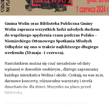
w stosunku do niektórych mniejsza niż tych, które są na
początku miejscowości chronione ekranami – mówi
Jolanta Podhajska.
Przedstawiciel GDDKiA mówi, że po roku od oddania
Gmina Wolin oraz Biblioteka Publiczna Gminy
inwestycji będzie przeprowadzona ponowna analiza
Wolin zaprasza wszystkich ludzi młodych duchem
hałasu, jeśli decybeli będzie więcej niż sądzono –
do wspólnego spędzenia czasu podczas Polsko –
wówczas ekrany zostaną zamontowane.
Niemieckiego Ottonowego Spotkania Młodych
Odbędzie się ono w trakcie najbliższego długiego
– Jeżeli wyjdzie na to, że są przekroczone normy, to
weekendu (30 maja -1 czerwca).
wówczas będą podjęte działania w celu realizacji takich
zabezpieczeń. Dopóki nie będzie tych przekroczonych
Nastolatkiem można się czuć niezależnie od daty
norm dopuszczalnego hałasu, no to nie możemy nic
wpisanej w dowodzie osobistym , dlatego zapraszamy
zrobić. Tam są odpowiednie normy – 61 i 56 decybeli –
każdego mieszkańca Wolina i okolic. Czekają na was m.in.
zaznacza.
darmowe koncerty, różnorodne warsztaty i strefa
dmuchańców dla dzieci. Wszystko na placu przed
Foto: Wojciech Basałygo
biblioteką.
Startujemy w czwartek 30 maja o godzinie 16.00
59520 odsłon
występami zespołów „Yellow” i „Specyficzni”.