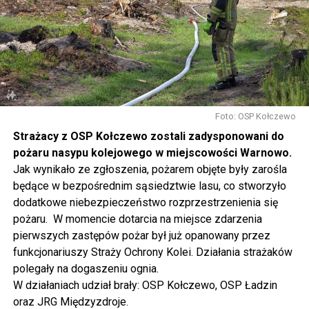
pofilcować, nauczyć się makramowych splotów, napisać
dyktando, wziąć udział w warsztatach fotograficznych i
ekologicznych, namalować obraz, zrobić grafitti czy
stworzyć pachnącą sojową świeczkę.
Gwiazdą wieczoru będzie Magda Anioł, której koncert
rozpocznie się o godzinie 18.00.
Foto: OSP Kołczewo
Strażacy z OSP Kołczewo zostali zadysponowani do
W sobotę o godz. 15 wspólnie na nowo odkryjemy Wolin
pożaru nasypu kolejowego w miejscowości Warnowo.
odbywając podróż w czasie za sprawą Centrum Słowian i
Jak wynikało ze zgłoszenia, pożarem objęte były zarośla
Wikingów lub zwiedzając miasto z przewodnikiem (start
będące w bezpośrednim sąsiedztwie lasu, co stworzyło
spod biblioteki). O godzinie 19.00 w kolegiacie
dodatkowe niebezpieczeństwo rozprzestrzenienia się
wysłuchamy organowego koncertu w wykonaniu
pożaru. W momencie dotarcia na miejsce zdarzenia
państwa Witkowskich.
pierwszych zastępów pożar był już opanowany przez
funkcjonariuszy Straży Ochrony Kolei. Działania strażaków
Wyjątkowym wydarzeniem będzie koncert w wykonaniu
polegały na dogaszeniu ognia.
Kawuś Music Project, podczas którego wysłuchamy
W działaniach udział brały: OSP Kołczewo, OSP Ładzin
polskich przebojów w jazzowej aranżacji (godz. 20.00
oraz JRG Międzyzdroje.
przed biblioteką). Podczas koncertu zaplanowaliśmy dla