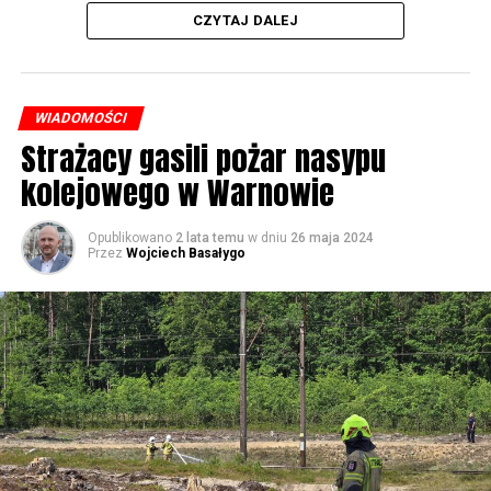
CZYTAJ DALEJ
WIADOMOŚCI
Strażacy gasili pożar nasypu
kolejowego w Warnowie
Opublikowano
2 lata temu
w dniu
26 maja 2024
Przez
Wojciech Basałygo
W piątek koncerty będą odbywały się już od rana, jednak
w sposób szczególny zachęcamy do udziału w
warsztatach, które rozpoczną się o 14.30 w namiotach
rozstawionych przed biblioteką. Będziecie mogli m.in.