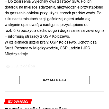
– Do zdarzenia wyjechały dwa zastępy GBA. Po ich
determinacji rządu najpierw Pani Premier Beaty Szydło,
dotarciu na miejsce zdarzenia, niezwłocznie przystąpiono
a następnie Pana Premiera Mateusza Morawieckiego.
do gaszenia obiektu przy użyciu trzech prądów wody. Po
Chciałbym podziękować Panu Premierowi za to jak
kilkunastu minutach akcji gaśniczej ogień udało się
osobiście pilnował powstania tej inwestycji. Cieszymy
wstępnie opanować, a następnie przystąpiono do
się, że turyści również korzystają z tunelu, cieszymy się,
rozbiórki poszycia dachowego i dogaszania zarzewi ognia
że wśród tych 4 milionów samochodów, które
– informują strażacy z OSP Kołczewo.
przejechały już otwartym tunelem w Świnoujściu,
W działaniach udział brały: OSP Kołczewo, Ochotnicza
przyjechało tutaj do nas tak wielu turystów z zagranicy
Straż Pożarna w Międzywodziu, OSP Ładzin i JRG
– powiedział Wiceprezes PiS Joachim Brudziński w
Międzyzdroje.
#Wolin.
58912 odsłon
– Za czasów rządu Prawa i Sprawiedliwości
zainwestowano ogromne pieniądze w modernizację
CZYTAJ DALEJ
poszczególnych portów, w tym w Szczecinie, w
Świnoujściu. Z drugiej strony realizowaliśmy również
małe inwestycje. To miejsce, gdzie teraz stoimy, to kiedyś
były chaszcze. Nic tutaj się nie działo. Rybacy pracowali
WIADOMOŚCI
w fatalnych warunkach. Dzisiaj jest piękne nabrzeże. To