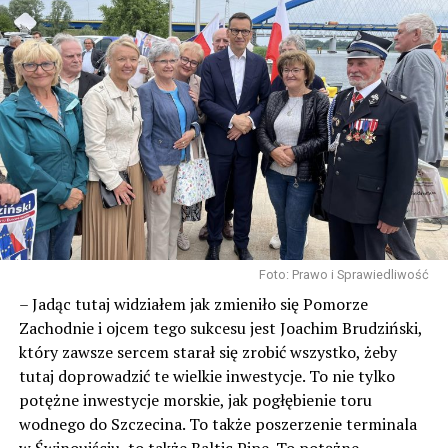
Foto: Prawo i Sprawiedliwość
– Jadąc tutaj widziałem jak zmieniło się Pomorze
Zachodnie i ojcem tego sukcesu jest Joachim Brudziński,
który zawsze sercem starał się zrobić wszystko, żeby
tutaj doprowadzić te wielkie inwestycje. To nie tylko
potężne inwestycje morskie, jak pogłębienie toru
wodnego do Szczecina. To także poszerzenie terminala
w Świnoujściu, to także Baltic Pipe. To potężne