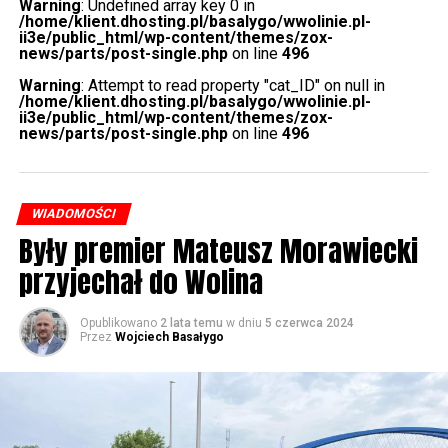
Warning
: Undefined array key 0 in
/home/klient.dhosting.pl/basalygo/wwolinie.pl-
ii3e/public_html/wp-content/themes/zox-
news/parts/post-single.php
on line
496
Warning
: Attempt to read property "cat_ID" on null in
/home/klient.dhosting.pl/basalygo/wwolinie.pl-
ii3e/public_html/wp-content/themes/zox-
news/parts/post-single.php
on line
496
POWIĄZANE TEMATY:
WIADOMOŚCI
Były premier Mateusz Morawiecki
przyjechał do Wolina
Opublikowano
2 lata temu
w dniu
5 czerwca 2024
Przez
Wojciech Basałygo