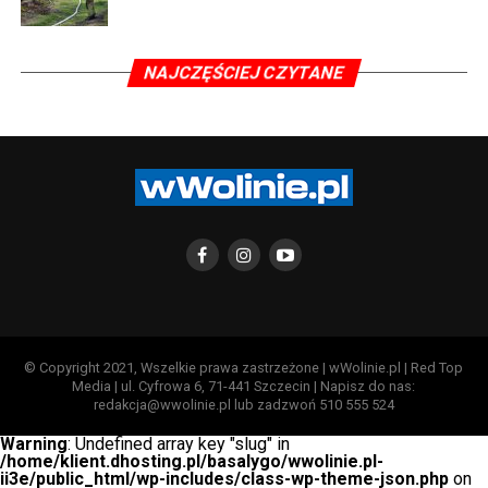
NAJCZĘŚCIEJ CZYTANE
© Copyright 2021, Wszelkie prawa zastrzeżone | wWolinie.pl | Red Top
Media | ul. Cyfrowa 6, 71-441 Szczecin | Napisz do nas:
redakcja@wwolinie.pl lub zadzwoń 510 555 524
Warning
: Undefined array key "slug" in
/home/klient.dhosting.pl/basalygo/wwolinie.pl-
ii3e/public_html/wp-includes/class-wp-theme-json.php
on