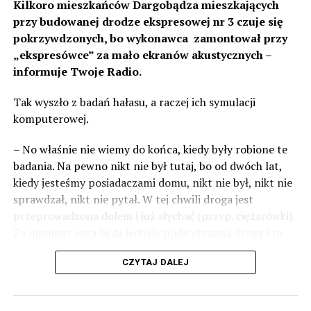
Kilkoro mieszkańców Dargobądza mieszkających
przy budowanej drodze ekspresowej nr 3 czuje się
pokrzywdzonych, bo wykonawca zamontował przy
„ekspresówce” za mało ekranów akustycznych –
informuje Twoje Radio.
Tak wyszło z badań hałasu, a raczej ich symulacji
komputerowej.
– No właśnie nie wiemy do końca, kiedy były robione te
badania. Na pewno nikt nie był tutaj, bo od dwóch lat,
kiedy jesteśmy posiadaczami domu, nikt nie był, nikt nie
sprawdzał, nikt nie pytał. W tej chwili droga jest
przeprowadzona dołem i już słychać (przyp. ciężarówki).
Za moment auta będą jechały podwyższoną drogą i to
będzie czteropasmowa droga – mówi Sylwia Rudak,
CZYTAJ DALEJ
mieszkanka Dargobądza.
Inwestor tłumaczy, że poluzowano normy i to co było