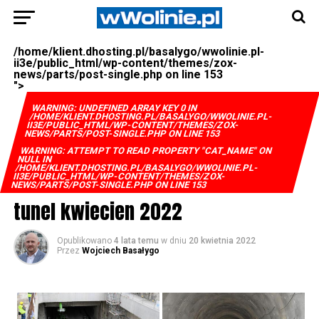
/home/klient.dhosting.pl/basalygo/wwolinie.pl-
ii3e/public_html/wp-content/themes/zox-
news/parts/post-single.php on line
153
">
WARNING
: UNDEFINED ARRAY KEY 0 IN
/HOME/KLIENT.DHOSTING.PL/BASALYGO/WWOLINIE.PL-
II3E/PUBLIC_HTML/WP-CONTENT/THEMES/ZOX-
NEWS/PARTS/POST-SINGLE.PHP
ON LINE
153
WARNING
: ATTEMPT TO READ PROPERTY "CAT_NAME" ON
NULL IN
/HOME/KLIENT.DHOSTING.PL/BASALYGO/WWOLINIE.PL-
II3E/PUBLIC_HTML/WP-CONTENT/THEMES/ZOX-
NEWS/PARTS/POST-SINGLE.PHP
ON LINE
153
tunel kwiecien 2022
Opublikowano
4 lata temu
w dniu
20 kwietnia 2022
Przez
Wojciech Basałygo