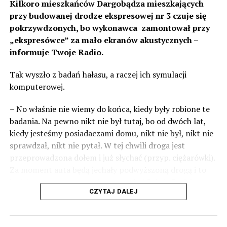
Kilkoro mieszkańców Dargobądza mieszkających
Wolin-Protest-2021-00055
Wolin-Protest-2021-00052
przy budowanej drodze ekspresowej nr 3 czuje się
pokrzywdzonych, bo wykonawca zamontował przy
„ekspresówce” za mało ekranów akustycznych –
informuje Twoje Radio.
Wolin-Protest-2021-00053
Wolin-Protest-2021-00051
Tak wyszło z badań hałasu, a raczej ich symulacji
komputerowej.
– No właśnie nie wiemy do końca, kiedy były robione te
badania. Na pewno nikt nie był tutaj, bo od dwóch lat,
Wolin-Protest-2021-00049
Wolin-Protest-2021-00050
kiedy jesteśmy posiadaczami domu, nikt nie był, nikt nie
sprawdzał, nikt nie pytał. W tej chwili droga jest
przeprowadzona dołem i już słychać (przyp. ciężarówki).
Za moment auta będą jechały podwyższoną drogą i to
będzie czteropasmowa droga – mówi Sylwia Rudak,
Wolin-Protest-2021-00048
Wolin-Protest-2021-00046
CZYTAJ DALEJ
mieszkanka Dargobądza.
Inwestor tłumaczy, że poluzowano normy i to co było