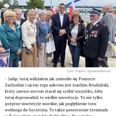
Wolin-Protest-2021-00004
Wolin-Protest-2021-00001
Wolin-Protest-2021-00040
Wolin-Protest-2021-00038
Foto: Prawo i Sprawiedliwość
Wolin-Protest-2021-00039
Wolin-Protest-2021-00037
– Jadąc tutaj widziałem jak zmieniło się Pomorze
Zachodnie i ojcem tego sukcesu jest Joachim Brudziński,
który zawsze sercem starał się zrobić wszystko, żeby
tutaj doprowadzić te wielkie inwestycje. To nie tylko
potężne inwestycje morskie, jak pogłębienie toru
Wolin-Protest-2021-00036
Wolin-Protest-2021-00035
wodnego do Szczecina. To także poszerzenie terminala
w Świnoujściu, to także Baltic Pipe. To potężne