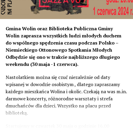
w stosunku do niektórych mniejsza niż tych, które są na
początku miejscowości chronione ekranami – mówi
Jolanta Podhajska.
Przedstawiciel GDDKiA mówi, że po roku od oddania
Gmina Wolin oraz Biblioteka Publiczna Gminy
inwestycji będzie przeprowadzona ponowna analiza
Wolin zaprasza wszystkich ludzi młodych duchem
hałasu, jeśli decybeli będzie więcej niż sądzono –
do wspólnego spędzenia czasu podczas Polsko –
wówczas ekrany zostaną zamontowane.
Niemieckiego Ottonowego Spotkania Młodych
Odbędzie się ono w trakcie najbliższego długiego
– Jeżeli wyjdzie na to, że są przekroczone normy, to
weekendu (30 maja -1 czerwca).
wówczas będą podjęte działania w celu realizacji takich
zabezpieczeń. Dopóki nie będzie tych przekroczonych
Nastolatkiem można się czuć niezależnie od daty
norm dopuszczalnego hałasu, no to nie możemy nic
wpisanej w dowodzie osobistym , dlatego zapraszamy
zrobić. Tam są odpowiednie normy – 61 i 56 decybeli –
każdego mieszkańca Wolina i okolic. Czekają na was m.in.
zaznacza.
darmowe koncerty, różnorodne warsztaty i strefa
dmuchańców dla dzieci. Wszystko na placu przed
Foto: Wojciech Basałygo
biblioteką.
Startujemy w czwartek 30 maja o godzinie 16.00
59612 odsłon
występami zespołów „Yellow” i „Specyficzni”.