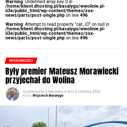
Warning
: Undefined array key 0 in
/home/klient.dhosting.pl/basalygo/wwolinie.pl-
Wolin-Protest-2021-00012
Wolin-Protest-2021-00011
ii3e/public_html/wp-content/themes/zox-
news/parts/post-single.php
on line
496
Warning
: Attempt to read property "cat_ID" on null in
/home/klient.dhosting.pl/basalygo/wwolinie.pl-
ii3e/public_html/wp-content/themes/zox-
news/parts/post-single.php
on line
496
Wolin-Protest-2021-00009
Wolin-Protest-2021-00010
WIADOMOŚCI
Były premier Mateusz Morawiecki
Wolin-Protest-2021-00008
Wolin-Protest-2021-00006
przyjechał do Wolina
Opublikowano
2 lata temu
w dniu
5 czerwca 2024
Przez
Wojciech Basałygo
Wolin-Protest-2021-00007
Wolin-Protest-2021-00005