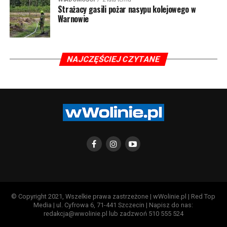
Strażacy gasili pożar nasypu kolejowego w
Warnowie
NAJCZĘŚCIEJ CZYTANE
© Copyright 2021, Wszelkie prawa zastrzeżone | wWolinie.pl | Red Top
Media | ul. Cyfrowa 6, 71-441 Szczecin | Napisz do nas:
redakcja@wwolinie.pl lub zadzwoń 510 555 524