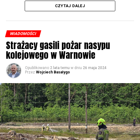
CZYTAJ DALEJ
WIADOMOŚCI
Strażacy gasili pożar nasypu
kolejowego w Warnowie
Opublikowano
2 lata temu
w dniu
26 maja 2024
Przez
Wojciech Basałygo
W piątek koncerty będą odbywały się już od rana, jednak
w sposób szczególny zachęcamy do udziału w
warsztatach, które rozpoczną się o 14.30 w namiotach
rozstawionych przed biblioteką. Będziecie mogli m.in.