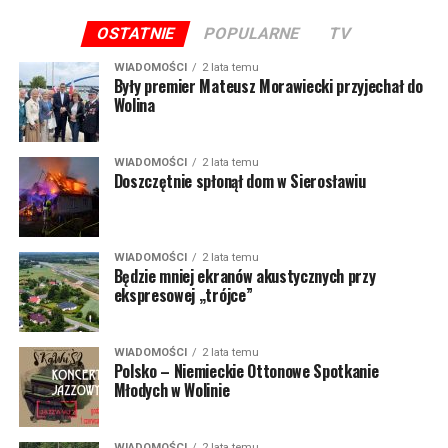
OSTATNIE
POPULARNE
TV
WIADOMOŚCI
2 lata temu
Były premier Mateusz Morawiecki przyjechał do
Wolina
WIADOMOŚCI
2 lata temu
Doszczętnie spłonął dom w Sierosławiu
WIADOMOŚCI
2 lata temu
Będzie mniej ekranów akustycznych przy
ekspresowej „trójce”
WIADOMOŚCI
2 lata temu
Polsko – Niemieckie Ottonowe Spotkanie
Młodych w Wolinie
WIADOMOŚCI
2 lata temu