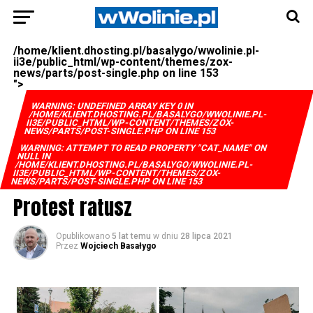
/home/klient.dhosting.pl/basalygo/wwolinie.pl-
ii3e/public_html/wp-content/themes/zox-
news/parts/post-single.php on line
153
">
WARNING
: UNDEFINED ARRAY KEY 0 IN
/HOME/KLIENT.DHOSTING.PL/BASALYGO/WWOLINIE.PL-
II3E/PUBLIC_HTML/WP-CONTENT/THEMES/ZOX-
NEWS/PARTS/POST-SINGLE.PHP
ON LINE
153
WARNING
: ATTEMPT TO READ PROPERTY "CAT_NAME" ON
NULL IN
/HOME/KLIENT.DHOSTING.PL/BASALYGO/WWOLINIE.PL-
II3E/PUBLIC_HTML/WP-CONTENT/THEMES/ZOX-
NEWS/PARTS/POST-SINGLE.PHP
ON LINE
153
Protest ratusz
Opublikowano
5 lat temu
w dniu
28 lipca 2021
Przez
Wojciech Basałygo