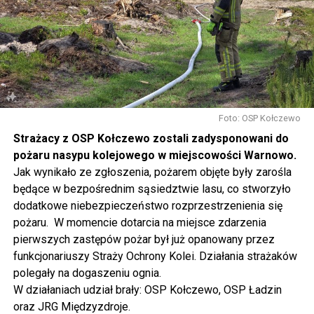
pofilcować, nauczyć się makramowych splotów, napisać
dyktando, wziąć udział w warsztatach fotograficznych i
ekologicznych, namalować obraz, zrobić grafitti czy
stworzyć pachnącą sojową świeczkę.
Gwiazdą wieczoru będzie Magda Anioł, której koncert
rozpocznie się o godzinie 18.00.
Foto: OSP Kołczewo
Strażacy z OSP Kołczewo zostali zadysponowani do
W sobotę o godz. 15 wspólnie na nowo odkryjemy Wolin
pożaru nasypu kolejowego w miejscowości Warnowo.
odbywając podróż w czasie za sprawą Centrum Słowian i
Jak wynikało ze zgłoszenia, pożarem objęte były zarośla
Wikingów lub zwiedzając miasto z przewodnikiem (start
będące w bezpośrednim sąsiedztwie lasu, co stworzyło
spod biblioteki). O godzinie 19.00 w kolegiacie
dodatkowe niebezpieczeństwo rozprzestrzenienia się
wysłuchamy organowego koncertu w wykonaniu
pożaru. W momencie dotarcia na miejsce zdarzenia
państwa Witkowskich.
pierwszych zastępów pożar był już opanowany przez
funkcjonariuszy Straży Ochrony Kolei. Działania strażaków
Wyjątkowym wydarzeniem będzie koncert w wykonaniu
polegały na dogaszeniu ognia.
Kawuś Music Project, podczas którego wysłuchamy
W działaniach udział brały: OSP Kołczewo, OSP Ładzin
polskich przebojów w jazzowej aranżacji (godz. 20.00
oraz JRG Międzyzdroje.
przed biblioteką). Podczas koncertu zaplanowaliśmy dla