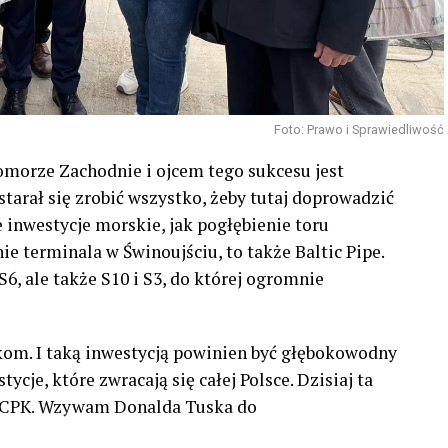
Foto: Prawo i Sprawiedliwość
Pomorze Zachodnie i ojcem tego sukcesu jest
tarał się zrobić wszystko, żeby tutaj doprowadzić
e inwestycje morskie, jak pogłębienie toru
e terminala w Świnoujściu, to także Baltic Pipe.
6, ale także S10 i S3, do której ogromnie
akom. I taką inwestycją powinien być głębokowodny
cje, które zwracają się całej Polsce. Dzisiaj ta
z #CPK. Wzywam Donalda Tuska do