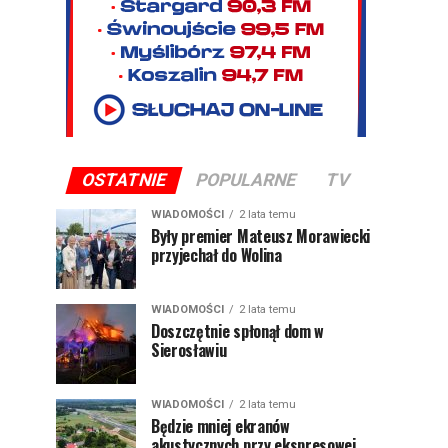
OSTATNIE
POPULARNE
TV
WIADOMOŚCI
2 lata temu
Były premier Mateusz Morawiecki
przyjechał do Wolina
WIADOMOŚCI
2 lata temu
Doszczętnie spłonął dom w
Sierosławiu
WIADOMOŚCI
2 lata temu
Będzie mniej ekranów
akustycznych przy ekspresowej