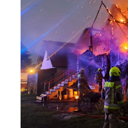
sferze projektowania i dyskusji. Ważny tut
sprawie najważniejsze decyzje. Powstał d
Premier Beaty Szydło, a następnie Pana 
podziękować Panu Premierowi za to jak oso
Cieszymy się, że turyści również korzystaj
samochodów, które przejechały już otwart
nas tak wielu turystów z zagranicy – pow
#Wolin.
– Za czasów rządu Prawa i Sprawiedliwoś
modernizację poszczególnych portów, w ty
realizowaliśmy również małe inwestycje. T
chaszcze. Nic tutaj się nie działo. Rybacy 
nabrzeże. To co zapewnialiśmy w ramach 
wszystko zostało zrealizowane – powiedzi
56666 odsłon