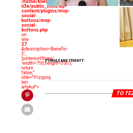
/home/klient.dhosting.pl/basalygo/wwolinie.pl-
ii3e/public_html/wp-
content/plugins/mvp-
social-
buttons/mvp-
social-
buttons.php
on
line
27
&description=Benefis-
2',
'pinterestShare',
POWIĄZANE TEMATY:
'width=750,height=350');
return
false;"
title="Przypnij
ten
artykuł">
TO TE