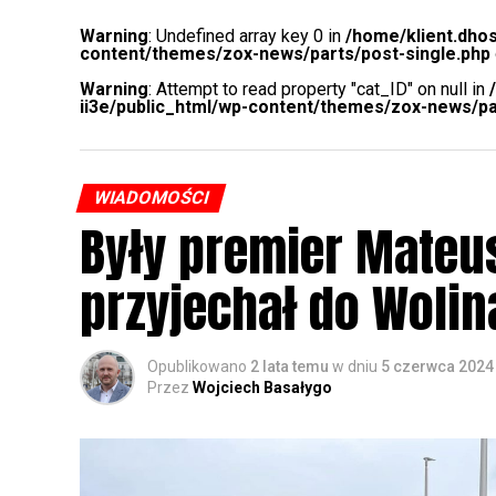
Warning
: Undefined array key 0 in
/home/klient.dhos
content/themes/zox-news/parts/post-single.php
Warning
: Attempt to read property "cat_ID" on null in
ii3e/public_html/wp-content/themes/zox-news/pa
WIADOMOŚCI
Były premier Mateu
przyjechał do Wolin
Opublikowano
2 lata temu
w dniu
5 czerwca 2024
Przez
Wojciech Basałygo