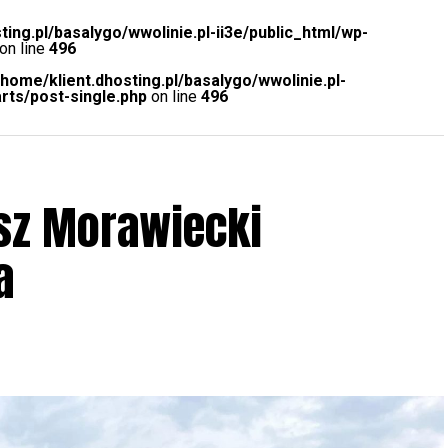
ting.pl/basalygo/wwolinie.pl-ii3e/public_html/wp-
on line
496
/home/klient.dhosting.pl/basalygo/wwolinie.pl-
rts/post-single.php
on line
496
sz Morawiecki
a