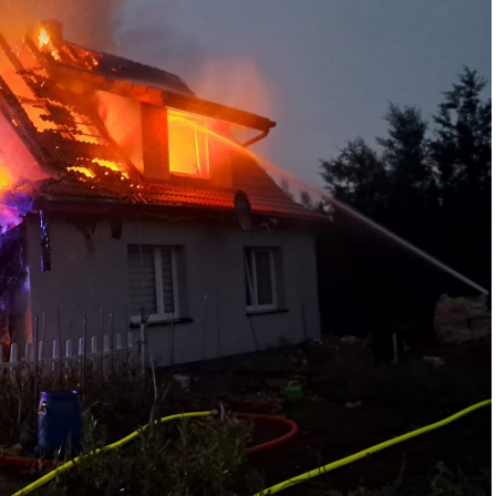
aj był wkład samorządu, ale to rząd PiS podjął w tej
zięki ogromnej determinacji rządu najpierw Pani
Premiera Mateusza Morawieckiego. Chciałbym
biście pilnował powstania tej inwestycji.
ą z tunelu, cieszymy się, że wśród tych 4 milionów
ym tunelem w Świnoujściu, przyjechało tutaj do
iedział Wiceprezes PiS Joachim Brudziński w
ci zainwestowano ogromne pieniądze w
m w Szczecinie, w Świnoujściu. Z drugiej strony
o miejsce, gdzie teraz stoimy, to kiedyś były
pracowali w fatalnych warunkach. Dzisiaj jest piękne
naszych kampanii wyborczych, w zasadzie
ał Poseł PiS Marek Gróbarczyk w #Wolin.