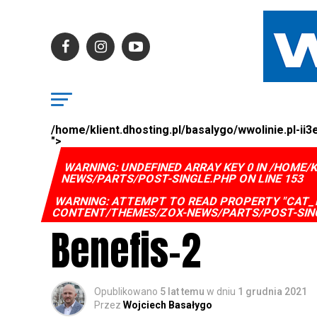
/home/klient.dhosting.pl/basalygo/wwolinie.pl-i
">
WARNING
: UNDEFINED ARRAY KEY 0 IN
/HOME/K
NEWS/PARTS/POST-SINGLE.PHP
ON LINE
153
WARNING
: ATTEMPT TO READ PROPERTY "CAT_
CONTENT/THEMES/ZOX-NEWS/PARTS/POST-SIN
Benefis-2
Opublikowano
5 lat temu
w dniu
1 grudnia 2021
Przez
Wojciech Basałygo