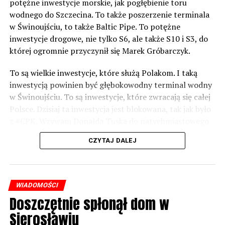
potężne inwestycje morskie, jak pogłębienie toru
wodnego do Szczecina. To także poszerzenie terminala
w Świnoujściu, to także Baltic Pipe. To potężne
inwestycje drogowe, nie tylko S6, ale także S10 i S3, do
której ogromnie przyczynił się Marek Gróbarczyk.
To są wielkie inwestycje, które służą Polakom. I taką
inwestycją powinien być głębokowodny terminal wodny
w Świnoujściu. To są inwestycje, które zwracają się całej
Polsce. Dzisiaj ta inwestycja jest blokowana, tak jak było
z #CPK. Wzywam Donalda Tuska do natychmiastowego
odblokowania CPK.
CZYTAJ DALEJ
Warto 9 czerwca postawić na tych, którzy wiedzą jak
wykorzystać wspaniały potencjał Zachodniego Pomorza,
o którym śp. Lech Kaczyński powiedział, że jest naszą
WIADOMOŚCI
racją stanu. Warto zagłosować na kandydatów PiS 9
Doszczętnie spłonął dom w
czerwca, bo w Europarlamencie będą toczyły się
Sierosławiu
dyskusje, które mają ogromny wpływ na Polskę. Naszą