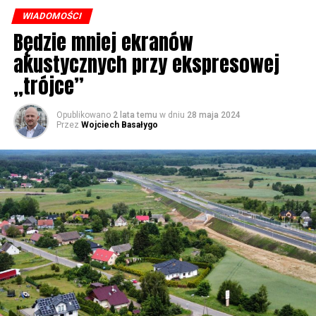
były chaszcze. Nic tutaj się nie działo. Rybacy pracowali
WIADOMOŚCI
w fatalnych warunkach. Dzisiaj jest piękne nabrzeże. To
Będzie mniej ekranów
co zapewnialiśmy w ramach naszych kampanii
akustycznych przy ekspresowej
wyborczych, w zasadzie wszystko zostało zrealizowane –
powiedział Poseł PiS Marek Gróbarczyk w #Wolin.
„trójce”
Opublikowano
2 lata temu
w dniu
28 maja 2024
56858 odsłon
Przez
Wojciech Basałygo