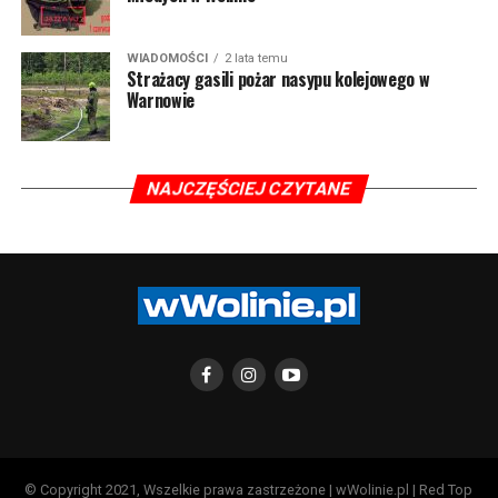
WIADOMOŚCI
2 lata temu
Strażacy gasili pożar nasypu kolejowego w
Warnowie
NAJCZĘŚCIEJ CZYTANE
© Copyright 2021, Wszelkie prawa zastrzeżone | wWolinie.pl | Red Top