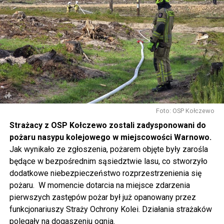
w sposób szczególny zachęcamy do udziału w
warsztatach, które rozpoczną się o 14.30 w namiotach
rozstawionych przed biblioteką. Będziecie mogli m.in.
pofilcować, nauczyć się makramowych splotów, napisać
dyktando, wziąć udział w warsztatach fotograficznych i
ekologicznych, namalować obraz, zrobić grafitti czy
stworzyć pachnącą sojową świeczkę.
Gwiazdą wieczoru będzie Magda Anioł, której koncert
rozpocznie się o godzinie 18.00.
Foto: OSP Kołczewo
Strażacy z OSP Kołczewo zostali zadysponowani do
W sobotę o godz. 15 wspólnie na nowo odkryjemy Wolin
pożaru nasypu kolejowego w miejscowości Warnowo.
odbywając podróż w czasie za sprawą Centrum Słowian i
Jak wynikało ze zgłoszenia, pożarem objęte były zarośla
Wikingów lub zwiedzając miasto z przewodnikiem (start
będące w bezpośrednim sąsiedztwie lasu, co stworzyło
spod biblioteki). O godzinie 19.00 w kolegiacie
dodatkowe niebezpieczeństwo rozprzestrzenienia się
wysłuchamy organowego koncertu w wykonaniu
pożaru. W momencie dotarcia na miejsce zdarzenia
państwa Witkowskich.
pierwszych zastępów pożar był już opanowany przez
funkcjonariuszy Straży Ochrony Kolei. Działania strażaków
Wyjątkowym wydarzeniem będzie koncert w wykonaniu
polegały na dogaszeniu ognia.
Kawuś Music Project, podczas którego wysłuchamy