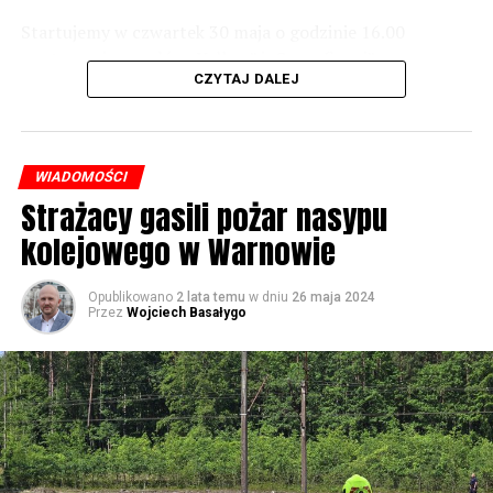
Startujemy w czwartek 30 maja o godzinie 16.00
59694 odsłon
występami zespołów „Yellow” i „Specyficzni”.
CZYTAJ DALEJ
WIADOMOŚCI
Strażacy gasili pożar nasypu
kolejowego w Warnowie
Opublikowano
2 lata temu
w dniu
26 maja 2024
Przez
Wojciech Basałygo
W piątek koncerty będą odbywały się już od rana, jednak