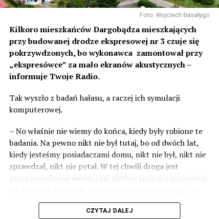
Foto: Wojciech Basałygo
Kilkoro mieszkańców Dargobądza mieszkających
przy budowanej drodze ekspresowej nr 3 czuje się
pokrzywdzonych, bo wykonawca zamontował przy
„ekspresówce” za mało ekranów akustycznych –
informuje Twoje Radio.
Tak wyszło z badań hałasu, a raczej ich symulacji
komputerowej.
– No właśnie nie wiemy do końca, kiedy były robione te
badania. Na pewno nikt nie był tutaj, bo od dwóch lat,
kiedy jesteśmy posiadaczami domu, nikt nie był, nikt nie
sprawdzał, nikt nie pytał. W tej chwili droga jest
przeprowadzona dołem i już słychać (przyp. ciężarówki).
Za moment auta będą jechały podwyższoną drogą i to
będzie czteropasmowa droga – mówi Sylwia Rudak,
CZYTAJ DALEJ
mieszkanka Dargobądza.