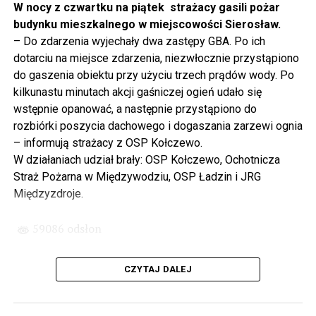
projektowania i dyskusji. Ważny tutaj był wkład
W nocy z czwartku na piątek strażacy gasili pożar
samorządu, ale to rząd PiS podjął w tej sprawie
budynku mieszkalnego w miejscowości Sierosław.
najważniejsze decyzje. Powstał dzięki ogromnej
– Do zdarzenia wyjechały dwa zastępy GBA. Po ich
determinacji rządu najpierw Pani Premier Beaty Szydło,
dotarciu na miejsce zdarzenia, niezwłocznie przystąpiono
a następnie Pana Premiera Mateusza Morawieckiego.
do gaszenia obiektu przy użyciu trzech prądów wody. Po
Chciałbym podziękować Panu Premierowi za to jak
kilkunastu minutach akcji gaśniczej ogień udało się
osobiście pilnował powstania tej inwestycji. Cieszymy
wstępnie opanować, a następnie przystąpiono do
się, że turyści również korzystają z tunelu, cieszymy się,
rozbiórki poszycia dachowego i dogaszania zarzewi ognia
że wśród tych 4 milionów samochodów, które
– informują strażacy z OSP Kołczewo.
przejechały już otwartym tunelem w Świnoujściu,
W działaniach udział brały: OSP Kołczewo, Ochotnicza
przyjechało tutaj do nas tak wielu turystów z zagranicy
Straż Pożarna w Międzywodziu, OSP Ładzin i JRG
– powiedział Wiceprezes PiS Joachim Brudziński w
Międzyzdroje.
#Wolin.
59086 odsłon
– Za czasów rządu Prawa i Sprawiedliwości
zainwestowano ogromne pieniądze w modernizację
CZYTAJ DALEJ
poszczególnych portów, w tym w Szczecinie, w
Świnoujściu. Z drugiej strony realizowaliśmy również
małe inwestycje. To miejsce, gdzie teraz stoimy, to kiedyś