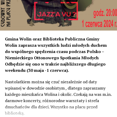
poziom dźwięku co tam. Sprawdzałyśmy, że odległość
naszych nieruchomości od drogi jest taka sama, a nawet
w stosunku do niektórych mniejsza niż tych, które są na
początku miejscowości chronione ekranami – mówi
Jolanta Podhajska.
Przedstawiciel GDDKiA mówi, że po roku od oddania
Gmina Wolin oraz Biblioteka Publiczna Gminy
inwestycji będzie przeprowadzona ponowna analiza
Wolin zaprasza wszystkich ludzi młodych duchem
hałasu, jeśli decybeli będzie więcej niż sądzono –
do wspólnego spędzenia czasu podczas Polsko –
wówczas ekrany zostaną zamontowane.
Niemieckiego Ottonowego Spotkania Młodych
Odbędzie się ono w trakcie najbliższego długiego
– Jeżeli wyjdzie na to, że są przekroczone normy, to
weekendu (30 maja -1 czerwca).
wówczas będą podjęte działania w celu realizacji takich
zabezpieczeń. Dopóki nie będzie tych przekroczonych
Nastolatkiem można się czuć niezależnie od daty
norm dopuszczalnego hałasu, no to nie możemy nic
wpisanej w dowodzie osobistym , dlatego zapraszamy
zrobić. Tam są odpowiednie normy – 61 i 56 decybeli –
każdego mieszkańca Wolina i okolic. Czekają na was m.in.
zaznacza.
darmowe koncerty, różnorodne warsztaty i strefa
dmuchańców dla dzieci. Wszystko na placu przed
Foto: Wojciech Basałygo
biblioteką.