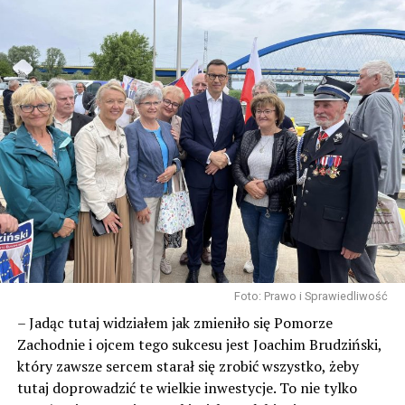
1518 odsłon
POWIĄZANE TEMATY:
Foto: Prawo i Sprawiedliwość
NASTĘPNY
– Jadąc tutaj widziałem jak zmieniło się Pomorze
Lepiej nie wybierać alternatywnego dojazdu nad morze!
Zachodnie i ojcem tego sukcesu jest Joachim Brudziński,
Tu trwa remont
który zawsze sercem starał się zrobić wszystko, żeby
NIE PRZEGAP
tutaj doprowadzić te wielkie inwestycje. To nie tylko
Wiosenne prace przy murawie stadionu w Wolinie