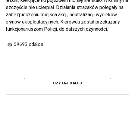
jezdni, kierującemu pojazdem nic się nie stało. Nikt inny na
szczęście nie ucierpiał. Działania strażaków polegały na
zabezpieczeniu miejsca akcji, neutralizacji wycieków
płynów eksploatacyjnych. Kierowca został przekazany
funkcjonariuszom Policji, do dalszych czynności.
59693 odsłon
CZYTAJ DALEJ