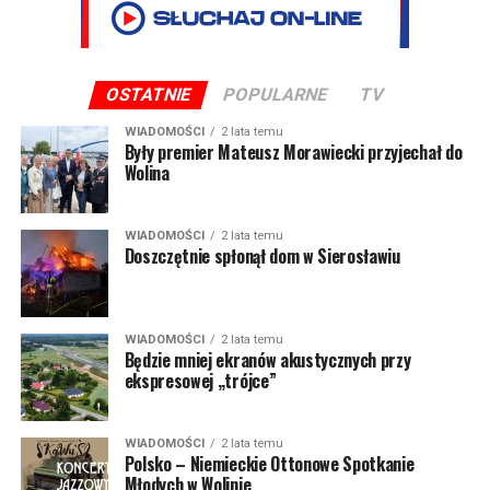
OSTATNIE
POPULARNE
TV
WIADOMOŚCI
2 lata temu
Były premier Mateusz Morawiecki przyjechał do
Wolina
WIADOMOŚCI
2 lata temu
Doszczętnie spłonął dom w Sierosławiu
WIADOMOŚCI
2 lata temu
Będzie mniej ekranów akustycznych przy
ekspresowej „trójce”
WIADOMOŚCI
2 lata temu
Polsko – Niemieckie Ottonowe Spotkanie
Młodych w Wolinie