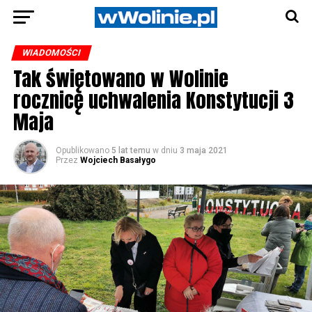
WIADOMOŚCI
Tak świętowano w Wolinie
rocznicę uchwalenia Konstytucji 3
Maja
Opublikowano
5 lat temu
w dniu
3 maja 2021
Przez
Wojciech Basałygo